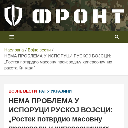
Скип
то
цонтент
Први војни канал у Србији
Телевизија ФРОНТ
Насловна
Војне вести
НЕМА ПРОБЛЕМА У ИСПОРУЦИ РУСКОЈ ВОЈСЦИ:
„Ростек потврдио масовну производњу хиперсоничних
ракета Кинжал“
ВОЈНЕ ВЕСТИ
РАТ У УКРАЈИНИ
НЕМА ПРОБЛЕМА У
ИСПОРУЦИ РУСКОЈ ВОЈСЦИ:
„Ростек потврдио масовну