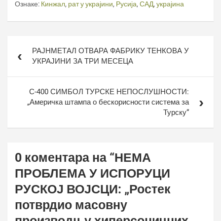
Ознаке:
Кинжал
,
рат у украјини
,
Русија
,
САД
,
украјина
Кретање
РАЈНМЕТАЛ ОТВАРА ФАБРИКУ ТЕНКОВА У
чланка
УКРАЈИНИ ЗА ТРИ МЕСЕЦА
С-400 СИМБОЛ ТУРСКЕ НЕПОСЛУШНОСТИ:
„Америчка штампа о бескорисности система за
Турску“
0 коментара на “
НЕМА
ПРОБЛЕМА У ИСПОРУЦИ
РУСКОЈ ВОЈСЦИ: „Ростек
потврдио масовну
производњу хиперсоничних