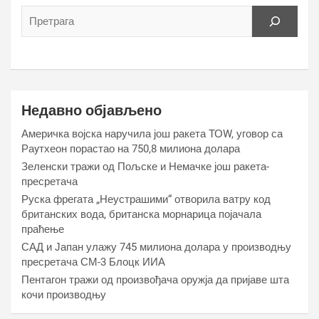
Недавно објављено
Америчка војска наручила још ракета ТОW, уговор са
Раyтхеон порастао на 750,8 милиона долара
Зеленски тражи од Пољске и Немачке још ракета-
пресретача
Руска фрегата „Неустрашими“ отворила ватру код
британских вода, британска морнарица појачала
праћење
САД и Јапан улажу 745 милиона долара у производњу
пресретача СМ-3 Блоцк ИИА
Пентагон тражи од произвођача оружја да пријаве шта
кочи производњу