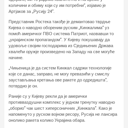
количини и обиму који су им потребни“, изјавио је
Артјаков за „Русију 24“.
Представник Ростека такође је демантовао тврдње
Кијева о наводно обореним руским „Кинжалима“ уз
помоћ америчког ПВО система Патриот, назвавши то
„украјинском пропагандом“. У Кијеву покушавају да
удовоље својим господарима из Сједињених Држава
хвалећи оружје произведено на Западу на све могуће
начине.
„Чињеница је да систем Кинжал садржи технологије
које се данас, заправо, не могу превазићи у смислу
заустављања кретања ове ракете до одредишта“,
потврдио је он.
Раније су у Кијеву рекли да је амерички
противваздушни комплекс у једном тренутку наводно
„оборио” чак шест хиперсоничних „Кинжала”. Како је
напоменуто у руском војном ресору, Русија не лансира
онолико ракета колико Украјина обара.