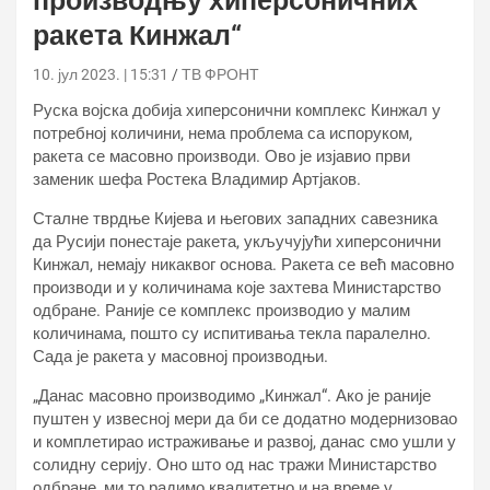
производњу хиперсоничних
ракета Кинжал“
10. јул 2023. | 15:31
ТВ ФРОНТ
Руска војска добија хиперсонични комплекс Кинжал у
потребној количини, нема проблема са испоруком,
ракета се масовно производи. Ово је изјавио први
заменик шефа Ростека Владимир Артјаков.
Сталне тврдње Кијева и његових западних савезника
да Русији понестаје ракета, укључујући хиперсонични
Кинжал, немају никаквог основа. Ракета се већ масовно
производи и у количинама које захтева Министарство
одбране. Раније се комплекс производио у малим
количинама, пошто су испитивања текла паралелно.
Сада је ракета у масовној производњи.
„Данас масовно производимо „Кинжал“. Ако је раније
пуштен у извесној мери да би се додатно модернизовао
и комплетирао истраживање и развој, данас смо ушли у
солидну серију. Оно што од нас тражи Министарство
одбране, ми то радимо квалитетно и на време у