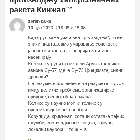
ракета Кинжал“
”
zoran
каже:
10. јул 2023. | 18:08 у 18:08
Када рус каже „масовна производња“, то не
значи ништа…само умиривање сопствене
јавности и као да се непријатељи мало
насекирају.
Колико су руси произвели Армата, колико
авиона Су-57, где је Су-75 Цхецкмате, силни
дронови?
Не разумете или нећете да разумете – руси
имају великих проблема организацијске
природе, неспособна држава.
Колико су научно моћни толико су
организацијски неспособни.
Корупција, криминал, остаци остатака тајних
служби, силна администрација, тајкуни,
локални каубоји … то је РФ.