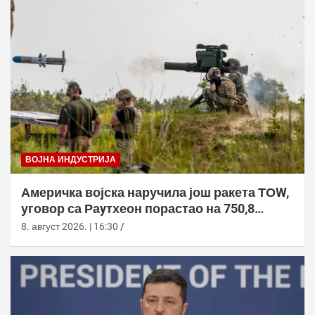
ВОЈНА ИНДУСТРИЈА
Америчка војска наручила још ракета ТОW,
уговор са Раyтхеон порастао на 750,8
милиона долара
8. август 2026. | 16:30