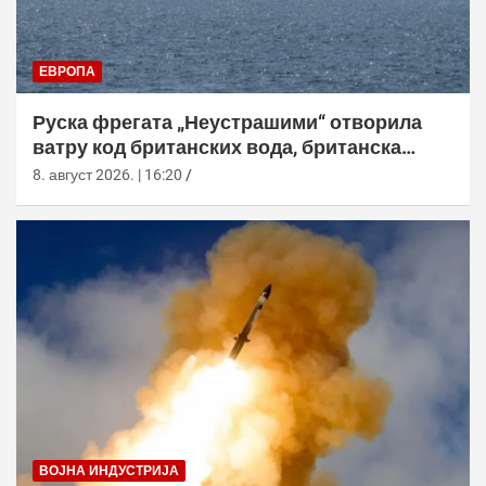
ЕВРОПА
Руска фрегата „Неустрашими“ отворила
ватру код британских вода, британска
морнарица појачала праћење
8. август 2026. | 16:20
ВОЈНА ИНДУСТРИЈА