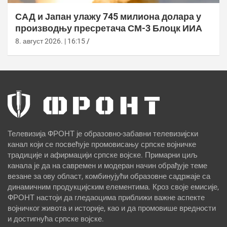
САД и Јапан улажу 745 милиона долара у
производњу пресретача СМ-3 Блоцк ИИА
8. август 2026. | 16:15
Телевизија ФРОНТ је образовно-забавни телевизијски
канал који се посвећује промовисању српске војничке
традиције и афирмацији српске војске. Примарни циљ
канала је да на савремен и модеран начин обрађује теме
везане за ову област, комбинујући образовне садржаје са
динамичним продукцијским елементима. Кроз своје емисије,
ФРОНТ настоји да гледаоцима приближи важне аспекте
војничког живота и историје, као и да промовише вредности
и достигнућа српске војске.