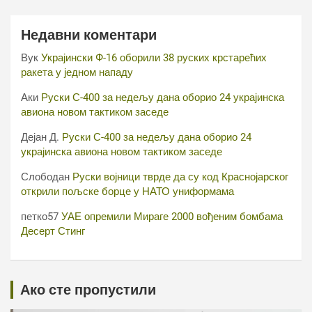
Недавни коментари
Вук
Украјински Ф-16 оборили 38 руских крстарећих
ракета у једном нападу
Аки
Руски С-400 за недељу дана оборио 24 украјинска
авиона новом тактиком заседе
Дејан Д.
Руски С-400 за недељу дана оборио 24
украјинска авиона новом тактиком заседе
Слободан
Руски војници тврде да су код Краснојарског
открили пољске борце у НАТО униформама
петко57
УАЕ опремили Мираге 2000 вођеним бомбама
Десерт Стинг
Ако сте пропустили