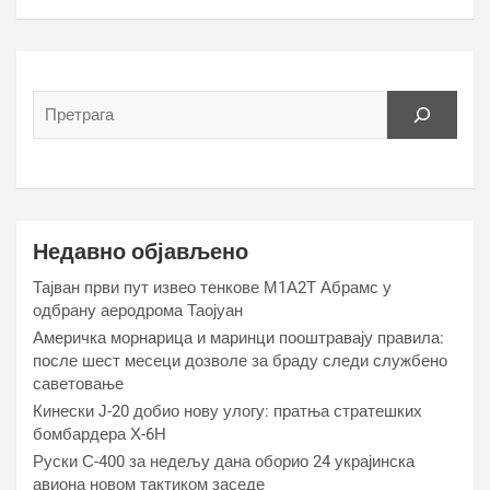
Недавно објављено
Тајван први пут извео тенкове М1А2Т Абрамс у
одбрану аеродрома Таојуан
Америчка морнарица и маринци пооштравају правила:
после шест месеци дозволе за браду следи службено
саветовање
Кинески Ј-20 добио нову улогу: пратња стратешких
бомбардера Х-6Н
Руски С-400 за недељу дана оборио 24 украјинска
авиона новом тактиком заседе