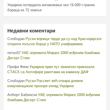
Украјина потврдила ангажовање око 16.000 страних
бораца из 72 земље
Недавни коментари
Слободан
Руски војници тврде да су код Краснојарског
открили пољске борце у НАТО униформама
петко57
УАЕ опремили Мираге 2000 вођеним бомбама
Десерт Стинг
Профа Фини
Украјина први пут званично приказала
СТАСХ са Хеллфире ракетама на камиону ДАФ
Слободан
Руски Рассвет већ отвара дневне
комуникационе прозоре изнад Украјине
Алберт Бабински
УАЕ опремили Мираге 2000 вођеним
бомбама Десерт Стинг