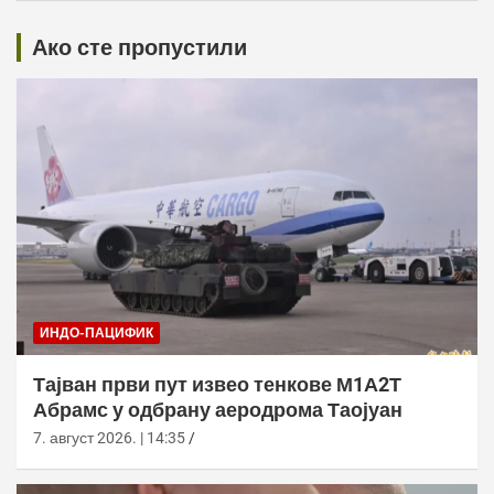
Ако сте пропустили
ИНДО-ПАЦИФИК
Тајван први пут извео тенкове М1А2Т
Абрамс у одбрану аеродрома Таојуан
7. август 2026. | 14:35