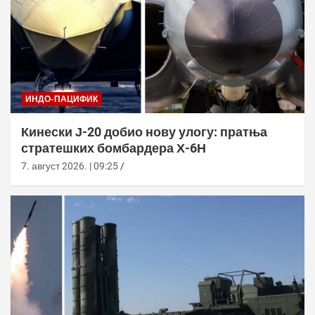
ИНДО-ПАЦИФИК
Кинески Ј-20 добио нову улогу: пратња
стратешких бомбардера Х-6Н
7. август 2026. | 09:25