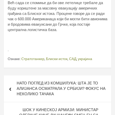
Већ сада се спомиње да би ове летелице требале да
буду кориштене за масовну евакуацију америчких
грађана са Блиског истока. Процене говоре да се ради
чак о 600.000 Американаца који би могли бити авионима
и бродовима евакуисани до Грчке, која постаје
централна логистичка база.
.
Ознаке:
Стратотанкер
,
Блиски исток
,
САД
,
украјина
Кретање
НАТО ПОГЛЕД ИЗ КОМШИЛУКА: ШТА ЈЕ ТО
чланка
АЛИЈАНСА ОСМАТРАЛА У СРБИЈИ? ФОКУС НА
НЕКОЛИКО ТАЧАКА
ШОК У КИНЕСКОЈ АРМИЈИ: МИНИСТАР