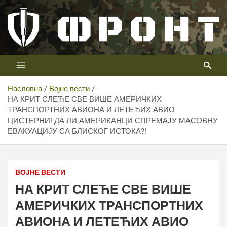
Скип
то
цонтент
Први војни канал у Србији
Телевизија ФРОНТ
Насловна
Војне вести
НА КРИТ СЛЕЋЕ СВЕ ВИШЕ АМЕРИЧКИХ
ТРАНСПОРТНИХ АВИОНА И ЛЕТЕЋИХ АВИО
ЦИСТЕРНИ! ДА ЛИ АМЕРИКАНЦИ СПРЕМАЈУ МАСОВНУ
ЕВАКУАЦИЈУ СА БЛИСКОГ ИСТОКА?!
ВОЈНЕ ВЕСТИ
НА КРИТ СЛЕЋЕ СВЕ ВИШЕ
АМЕРИЧКИХ ТРАНСПОРТНИХ
АВИОНА И ЛЕТЕЋИХ АВИО