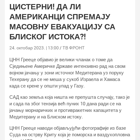
ЦИСТЕРНИ! ДА ЛИ
АМЕРИКАНЦИ СПРЕМАЈУ
МАСОВНУ ЕВАКУАЦИЈУ СА
БЛИСКОГ ИСТОКА?!
24. октобар 2023. | 13:00
ТВ ФРОНТ
ЦНН Грееце објавио је велики чланак о томе да
Сједињене Америчке Државе интензивно рад на свом
војном јачању у зони источног Медитерана уз поруку
Техерану да се не меша у сукоб Израела и Хамаса
када се крене у општи упад у Газу.
САД као земља која ништа не препушта случају, тако је
и сада па због тензија већ пуних 10 дана ради се на
јачању морнаричких и противракетних капацитета у
Медитерану и на Блиском истоку.
ЦНН Грееце наводи објављујући фотографије из базе
Суда на острву Криту која је поморска и ваздухопловна