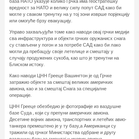
база НАТО указује колико Грчка има геостратешку
вредност за НАТО и велику силу попут САД како би
могле у сваком тренутку на у тој зони изврше порјекцију
или омогуће брзу евакуацију.
Управо захваљујући томе како наводи овај грчки медији
сва инфраструктура и објекти грчких оружанисх снага
су стављени у погон и за потребе САД како би лако
могли да пребацују своје летелице и смештају у
случају продужених сукоба, као што је тренутни на
Блиском истоку.
Како наводи ЦНН Грееце Вашингтон је од Грчке
затражио објекте за смештај великих америчких
авиона, као и за смештај Снага за специјалне
операције.
ЦНН Грееце обезбедио је фотографије из ваздушне
базе Суда , који су препуни америчких авиона.
Десетине војних авиона, транспортних и летећих авио-
танкера премештено је у ту базу,а Американци су
тражили од грчког Министарства одбране и другу