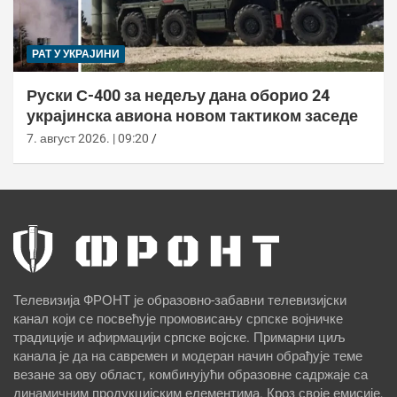
РАТ У УКРАЈИНИ
Руски С-400 за недељу дана оборио 24
украјинска авиона новом тактиком заседе
7. август 2026. | 09:20
Телевизија ФРОНТ је образовно-забавни телевизијски
канал који се посвећује промовисању српске војничке
традиције и афирмацији српске војске. Примарни циљ
канала је да на савремен и модеран начин обрађује теме
везане за ову област, комбинујући образовне садржаје са
динамичним продукцијским елементима. Кроз своје емисије,