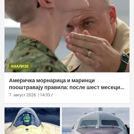
АНАЛИЗЕ
Америчка морнарица и маринци
пооштравају правила: после шест месеци
дозволе за браду следи службено
7. август 2026. | 14:33
саветовање