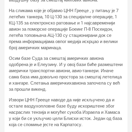
ваздушну базу за смештај њихових авиона.
На сликама које је објавио ЦНН Грееце , у питању је 7
летећих танкера, 10 Ц-130 за специјалне операције, 1
КЦ-135 за електронско ратовање и 1 најсавременији
авион за поморске операције Боеинг П-8 Посеидон,
летећа топовњача АЦ-130 су стационирани док се
према информацијама овпог медија искрцао и велики
број америчких маринаца.
Осим базе Суда за смештај америчких авиона
одобрена је и Елеузину. И у овој бази биће размештени
амерички транспортни авиони, авио-танкери. Иначе
сама база има довољно простора за смештај летелица
и хангаре. Слетања америчкихавиона започела су већ
за прошли викенд.
Извори ЦНН Грееце наводе да није искључено да и
остале ваздухопловне базе буду искориштене због
насраслих тензија и могућег сукоба Израела и Хамаса
у који би се укључио цели Блиски исток. Један од база
која се спомиње јесте на Карпатосу.