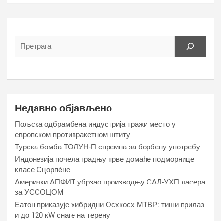
Недавно објављено
Пољска одбрамбена индустрија тражи место у
европском противракетном штиту
Турска бомба ТОЛУН-П спремна за борбену употребу
Индонезија почела градњу прве домаће подморнице
класе Сцорпèне
Амерички АПФИТ убрзао производњу САЛ-УХП ласера
за УССОЦОМ
Еатон приказује хибридни Осхкосх МТВР: тиши прилаз
и до 120 кW снаге на терену