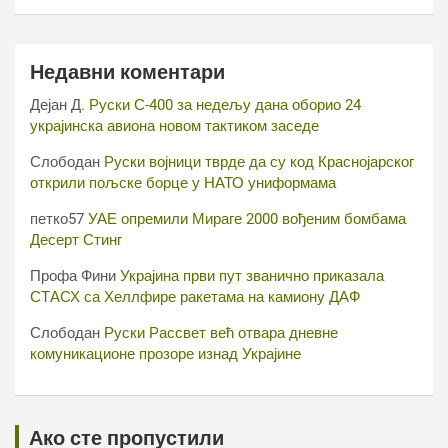
Недавни коментари
Дејан Д.
Руски С-400 за недељу дана оборио 24
украјинска авиона новом тактиком заседе
Слободан
Руски војници тврде да су код Краснојарског
открили пољске борце у НАТО униформама
петко57
УАЕ опремили Мираге 2000 вођеним бомбама
Десерт Стинг
Профа Фини
Украјина први пут званично приказала
СТАСХ са Хеллфире ракетама на камиону ДАФ
Слободан
Руски Рассвет већ отвара дневне
комуникационе прозоре изнад Украјине
Ако сте пропустили