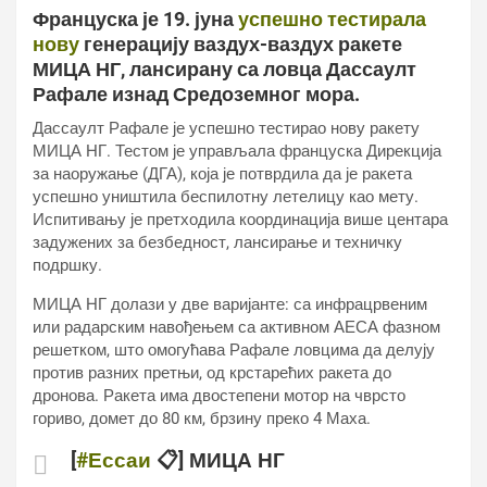
Француска је 19. јуна
успешно тестирала
нову
генерацију ваздух-ваздух ракете
МИЦА НГ
, лансирану са ловца
Дассаулт
Рафале
изнад Средоземног мора.
Дассаулт Рафале је успешно тестирао нову ракету
МИЦА НГ. Тестом је управљала француска Дирекција
за наоружање (ДГА), која је потврдила да је ракета
успешно уништила беспилотну летелицу као мету.
Испитивању је претходила координација више центара
задужених за безбедност, лансирање и техничку
подршку.
МИЦА НГ долази у две варијанте: са инфрацрвеним
или радарским навођењем са активном АЕСА фазном
решетком, што омогућава Рафале ловцима да делују
против разних претњи, од крстарећих ракета до
дронова. Ракета има двостепени мотор на чврсто
гориво, домет до 80 км, брзину преко 4 Маха.
[
#Ессаи
📋] МИЦА НГ