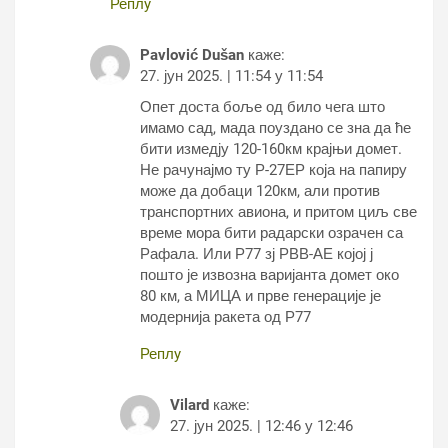
Реплy
Pavlović Dušan
каже:
27. јун 2025. | 11:54 у 11:54
Опет доста боље од било чега што
имамо сад, мада поуздано се зна да ће
бити измедју 120-160км крајњи домет.
Не рачунајмо ту Р-27ЕР која на папиру
може да добаци 120км, али против
транспортних авиона, и притом циљ све
време мора бити радарски озрачен са
Рафала. Или Р77 зј РВВ-АЕ којој ј
пошто је извозна варијанта домет око
80 км, а МИЦА и прве генерације је
модернија ракета од Р77
Реплy
Vilard
каже:
27. јун 2025. | 12:46 у 12:46