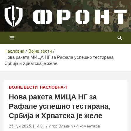
Скип
то
цонтент
Први војни канал у Србији
Телевизија ФРОНТ
Насловна
Војне вести
Нова ракета МИЦА НГ за Рафале успешно тестирана,
Србија и Хрватска је желе
ВОЈНЕ ВЕСТИ
НАСЛОВНА-1
Нова ракета МИЦА НГ за
Рафале успешно тестирана,
Србија и Хрватска је желе
25. јун 2025. | 14:01
Игор Владић
4 коментара