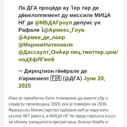
Ла ДГА процèде ау 1ер тир де
дéвелоппемент ду миссиле МИЦА
НГ де
@МБДАГроуп
депуис ун
Рафале ⤵️
@Армеес_Гоув
@Армее_де_лаир
@МаринеНатионале
@Дассаулт_ОнАир
пиц.тwиттер.цом/
оодХфЛГwо6
— Дирецтион гéнéрале де
л'армемент 🇫🇷 (@ДГА)
Јуне 20,
2025
Иако је првобитно било планирано да ракете уђу у
серијску производњу 2026, рок је померен на 2030.
Француско Министарство одбране већ је наручило
укупно 567 ракета, а МИЦА НГ ће представљати кључ
за обнову капацитета пресретања, блиске борбе и