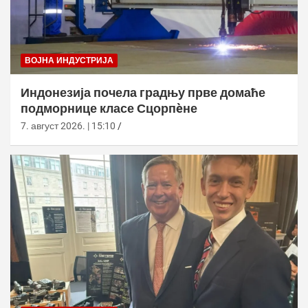
ВОЈНА ИНДУСТРИЈА
Индонезија почела градњу прве домаће
подморнице класе Сцорпèне
7. август 2026. | 15:10