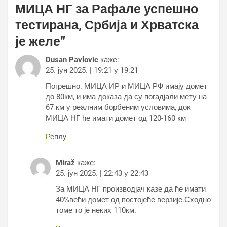
МИЦА НГ за Рафале успешно
тестирана, Србија и Хрватска
је желе
”
Dusan Pavlovic
каже:
25. јун 2025. | 19:21 у 19:21
Погрешно. МИЦА ИР и МИЦА РФ имају домет
до 80км, и има доказа да су погадјали мету на
67 км у реалним борбеним условима, док
МИЦА НГ ће имати домет од 120-160 км
Реплy
Miraž
каже:
25. јун 2025. | 22:43 у 22:43
За МИЦА НГ производјач казе да ће имати
40%већи домет од постојеће верзије.Сходно
томе то је неких 110км.