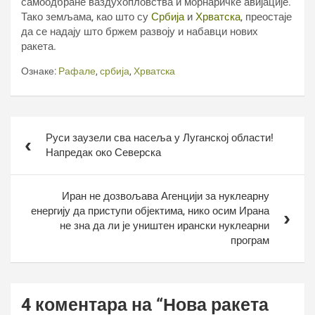
самоодбране ваздухопловства и морнаричке авијације.
Тако земљама, као што су
Србија
и
Хрватска
, преостаје
да се надају што бржем развоју и набавци нових
ракета.
Ознаке:
Рафале
,
србија
,
Хрватска
Кретање
Руси заузели сва насеља у Луганској области!
чланка
Напредак око Северска
Иран не дозвољава Агенцији за нуклеарну
енергију да приступи објектима, нико осим Ирана
не зна да ли је уништен ирански нуклеарни
програм
4 коментара на “
Нова ракета