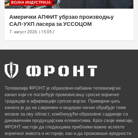
ВОЈНА ИНДУСТРИЈА
Амерички АПФИТ убрзао производњу
САЛ-УХП ласера за УССОЦОМ
7. август 2026. | 15:05
Телевизија ФРОНТ је образовно-забавни телевизијски
канал који се посвећује промовисању српске војничке
традиције и афирмацији српске војске. Примарни циљ
канала је да на савремен и модеран начин обрађује теме
везане за ову област, комбинујући образовне садржаје са
динамичним продукцијским елементима. Кроз своје емисије,
ФРОНТ настоји да гледаоцима приближи важне аспекте
војничког живота и историје, као и да промовише вредности