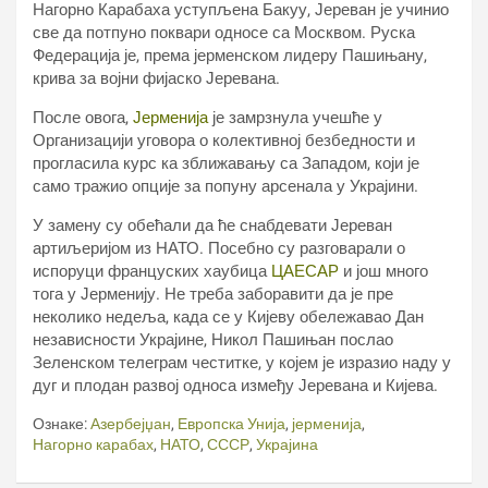
Нагорно Карабаха уступљена Бакуу, Јереван је учинио
све да потпуно поквари односе са Москвом. Руска
Федерација је, према јерменском лидеру Пашињану,
крива за војни фијаско Јеревана.
После овога,
Јерменија
је замрзнула учешће у
Организацији уговора о колективној безбедности и
прогласила курс ка зближавању са Западом, који је
само тражио опције за попуну арсенала у Украјини.
У замену су обећали да ће снабдевати Јереван
артиљеријом из НАТО. Посебно су разговарали о
испоруци француских хаубица
ЦАЕСАР
и још много
тога у Јерменију. Не треба заборавити да је пре
неколико недеља, када се у Кијеву обележавао Дан
независности Украјине, Никол Пашињан послао
Зеленском телеграм честитке, у којем је изразио наду у
дуг и плодан развој односа између Јеревана и Кијева.
Ознаке:
Азербејџан
,
Европска Унија
,
јерменија
,
Нагорно карабах
,
НАТО
,
СССР
,
Украјина