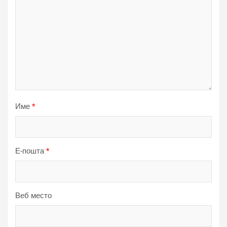
Име
*
Е-пошта
*
Веб место