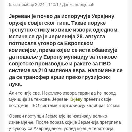
6. септембар 2024. | 11:51
Данко Боројевић
Јереван је почео да испоручује Украјину
оружје совјетског типа. Такве поруке
тренутно стижу из више извора одједном.
Истиче се да је Јерменија 28. августа
потписала уговор са Европском
комисијом, према којем се иста обавезује
да пошаље у Европу муницију за тенкове
совјетске производње и ракете за ПВО
системе за 210 милиона евра. Напомиње се
да се трансфер врши преко грузијских
лука.
Али то није све. Неколико извора тврди да ће, поред
муниције за тенкове, Јереван
Кијеву
пренети своје
постојеће ПВО системе и артиљерију калибра 152 мм.
Овакви поступци Јерменије не изазивају велико
изненађење. После пораза који је Јерменија претрпела
у сукобу са Азербејџаном, услед којег је територија