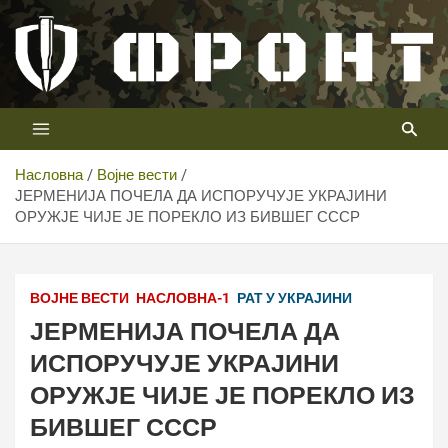
Скип
то
цонтент
Први војни канал у Србији
Телевизија ФРОНТ
Насловна
Војне вести
ЈЕРМЕНИЈА ПОЧЕЛА ДА ИСПОРУЧУЈЕ УКРАЈИНИ
ОРУЖЈЕ ЧИЈЕ ЈЕ ПОРЕКЛО ИЗ БИВШЕГ СССР
ВОЈНЕ ВЕСТИ
НАСЛОВНА-1
РАТ У УКРАЈИНИ
ЈЕРМЕНИЈА ПОЧЕЛА ДА
ИСПОРУЧУЈЕ УКРАЈИНИ
ОРУЖЈЕ ЧИЈЕ ЈЕ ПОРЕКЛО ИЗ
БИВШЕГ СССР