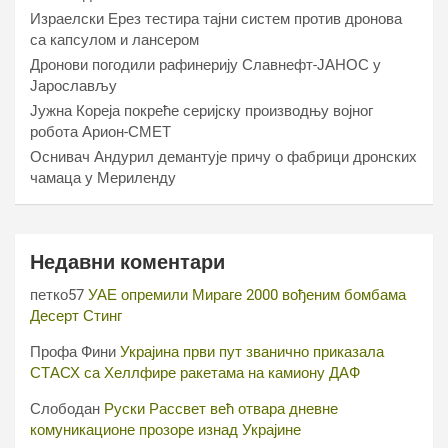
Израелски Ерез тестира тајни систем против дронова
са капсулом и лансером
Дронови погодили рафинерију Славнефт-ЈАНОС у
Јарослављу
Јужна Кореја покреће серијску производњу војног
робота Арион-СМЕТ
Оснивач Андурил демантује причу о фабрици дронских
чамаца у Мериленду
Недавни коментари
петко57
УАЕ опремили Мираге 2000 вођеним бомбама
Десерт Стинг
Профа Фини
Украјина први пут званично приказала
СТАСХ са Хеллфире ракетама на камиону ДАФ
Слободан
Руски Рассвет већ отвара дневне
комуникационе прозоре изнад Украјине