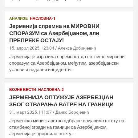
АНАЛИЗЕ
НАСЛОВНА-1
Јерменија спремна на МИРОВНИ
СПОРАЗУМ са Азербејџаном, али
ПРЕПРЕКЕ ОСТАЈУ!
15. април 2025. | 23:04
Алекса Добријевић
Јерменија је изразила спремност да потпише мировни
споразум са Азербејџаном, међутим, азербејџански
услови и недавни инциденти…
ВОЈНЕ ВЕСТИ
НАСЛОВНА-2
ЈЕРМЕНИЈА ОПТУЖУЈЕ АЗЕРБЕЈЏАН
ЗБОГ ОТВАРАЊА ВАТРЕ НА ГРАНИЦИ
31. март 2025. | 11:07
Данко Боројевић
Јерменско министарство одбране пријавило штету на
стамбеној згради на граници са Азербејџаном.
Јерменија је пријавила штету…