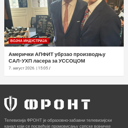
ВОЈНА ИНДУСТРИЈА
Амерички АПФИТ убрзао производњу
САЛ-УХП ласера за УССОЦОМ
7. август 2026. | 15:05
Телевизија ФРОНТ је образовно-забавни телевизијски
канал који се посвећује промовисању српске војничке