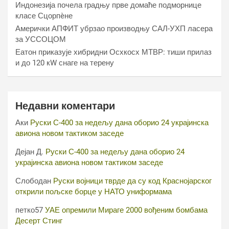
Индонезија почела градњу прве домаће подморнице
класе Сцорпèне
Амерички АПФИТ убрзао производњу САЛ-УХП ласера
за УССОЦОМ
Еатон приказује хибридни Осхкосх МТВР: тиши прилаз
и до 120 кW снаге на терену
Недавни коментари
Аки
Руски С-400 за недељу дана оборио 24 украјинска
авиона новом тактиком заседе
Дејан Д.
Руски С-400 за недељу дана оборио 24
украјинска авиона новом тактиком заседе
Слободан
Руски војници тврде да су код Краснојарског
открили пољске борце у НАТО униформама
петко57
УАЕ опремили Мираге 2000 вођеним бомбама
Десерт Стинг