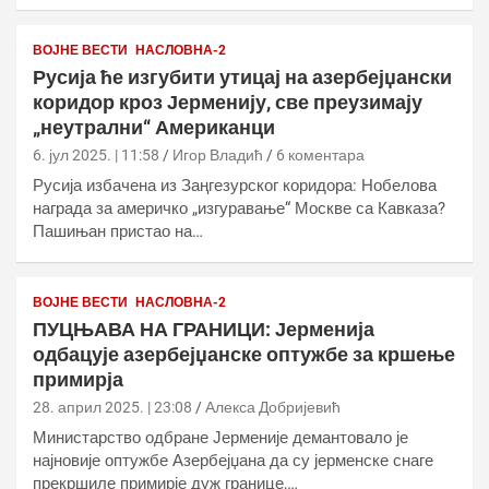
ВОЈНЕ ВЕСТИ
НАСЛОВНА-2
Русија ће изгубити утицај на азербејџански
коридор кроз Јерменију, све преузимају
„неутрални“ Американци
6. јул 2025. | 11:58
Игор Владић
6 коментара
Русија избачена из Заңгезурског коридора: Нобелова
награда за америчко „изгуравање“ Москве са Кавказа?
Пашињан пристао на…
ВОЈНЕ ВЕСТИ
НАСЛОВНА-2
ПУЦЊАВА НА ГРАНИЦИ: Јерменија
одбацује азербејџанске оптужбе за кршење
примирја
28. април 2025. | 23:08
Алекса Добријевић
Министарство одбране Јерменије демантовало је
најновије оптужбе Азербејџана да су јерменске снаге
прекршиле примирје дуж границе,…