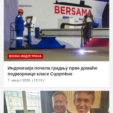
ВОЈНА ИНДУСТРИЈА
Индонезија почела градњу прве домаће
подморнице класе Сцорпèне
7. август 2026. | 15:10