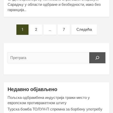
Сарадњу у области одбране и безбедности, иако без
гаранција…
Постс
1
2
…
7
Следећа
пагинатион
Недавно објављено
Пољска одбрамбена индустрија тражи место у
европском противракетном штиту
Турска бомба ТОЛУН-П спремна за борбену употребу