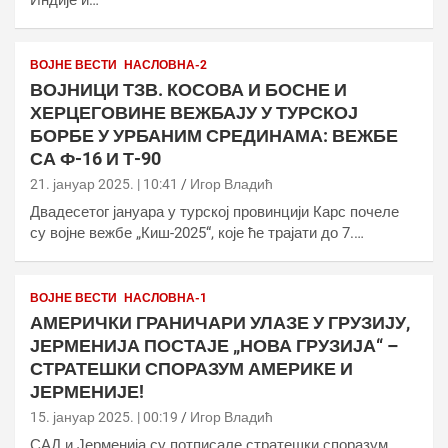
Индије и…
ВОЈНЕ ВЕСТИ
НАСЛОВНА-2
ВОЈНИЦИ ТЗВ. КОСОВА И БОСНЕ И
ХЕРЦЕГОВИНЕ ВЕЖБАЈУ У ТУРСКОЈ
БОРБЕ У УРБАНИМ СРЕДИНАМА: ВЕЖБЕ
СА Ф-16 И Т-90
21. јануар 2025. | 10:41
Игор Владић
Двадесетог јануара у турској провинцији Карс почеле
су војне вежбе „Киш-2025“, које ће трајати до 7.…
ВОЈНЕ ВЕСТИ
НАСЛОВНА-1
АМЕРИЧКИ ГРАНИЧАРИ УЛАЗЕ У ГРУЗИЈУ,
ЈЕРМЕНИЈА ПОСТАЈЕ „НОВА ГРУЗИЈА“ –
СТРАТЕШКИ СПОРАЗУМ АМЕРИКЕ И
ЈЕРМЕНИЈЕ!
15. јануар 2025. | 00:19
Игор Владић
САД и Јерменија су потписале стратешки споразум.