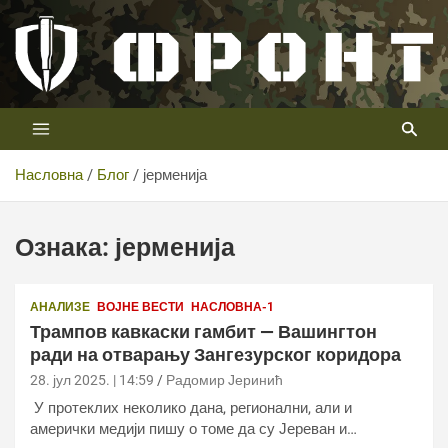
Скип
то
цонтент
Први војни канал у Србији
Телевизија ФРОНТ
Насловна
Блог
јерменија
Ознака:
јерменија
АНАЛИЗЕ
ВОЈНЕ ВЕСТИ
НАСЛОВНА-1
Трампов кавкаски гамбит — Вашингтон
ради на отварању Зангезурског коридора
28. јул 2025. | 14:59
Радомир Јеринић
У протеклих неколико дана, регионални, али и
амерички медији пишу о томе да су Јереван и…