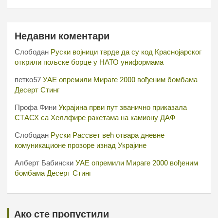
Недавни коментари
Слободан
Руски војници тврде да су код Краснојарског
открили пољске борце у НАТО униформама
петко57
УАЕ опремили Мираге 2000 вођеним бомбама
Десерт Стинг
Профа Фини
Украјина први пут званично приказала
СТАСХ са Хеллфире ракетама на камиону ДАФ
Слободан
Руски Рассвет већ отвара дневне
комуникационе прозоре изнад Украјине
Алберт Бабински
УАЕ опремили Мираге 2000 вођеним
бомбама Десерт Стинг
Ако сте пропустили