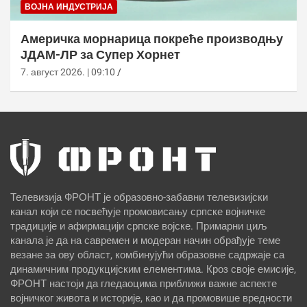
ВОЈНА ИНДУСТРИЈА
Америчка морнарица покреће производњу
ЈДАМ-ЛР за Супер Хорнет
7. август 2026. | 09:10
Телевизија ФРОНТ је образовно-забавни телевизијски
канал који се посвећује промовисању српске војничке
традиције и афирмацији српске војске. Примарни циљ
канала је да на савремен и модеран начин обрађује теме
везане за ову област, комбинујући образовне садржаје са
динамичним продукцијским елементима. Кроз своје емисије,
ФРОНТ настоји да гледаоцима приближи важне аспекте
војничког живота и историје, као и да промовише вредности