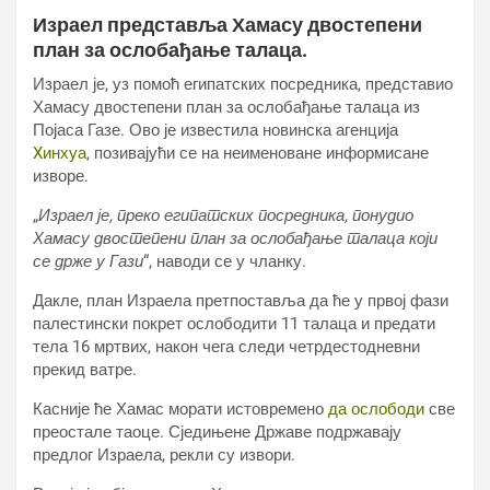
Израел представља Хамасу двостепени
план за ослобађање талаца.
Израел је, уз помоћ египатских посредника, представио
Хамасу двостепени план за ослобађање талаца из
Појаса Газе. Ово је известила новинска агенција
Xинхуа
, позивајући се на неименоване информисане
изворе.
„
Израел је, преко египатских посредника, понудио
Хамасу двостепени план за ослобађање талаца који
се држе у Гази
“, наводи се у чланку.
Дакле, план Израела претпоставља да ће у првој фази
палестински покрет ослободити 11 талаца и предати
тела 16 мртвих, након чега следи четрдестодневни
прекид ватре.
Касније ће Хамас морати истовремено
да ослободи
све
преостале таоце. Сједињене Државе подржавају
предлог Израела, рекли су извори.