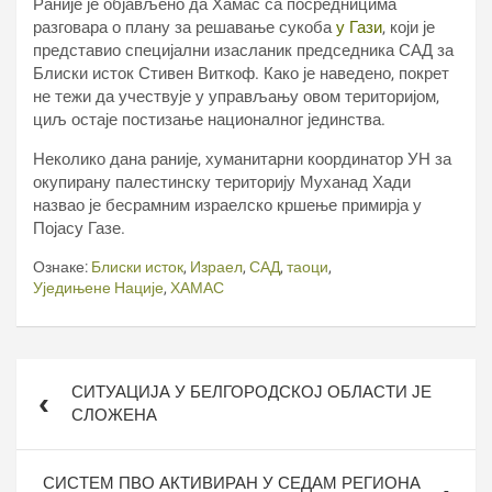
Раније је објављено да Хамас са посредницима
разговара о плану за решавање сукоба
у Гази
, који је
представио специјални изасланик председника САД за
Блиски исток Стивен Виткоф. Како је наведено, покрет
не тежи да учествује у управљању овом територијом,
циљ остаје постизање националног јединства.
Неколико дана раније, хуманитарни координатор УН за
окупирану палестинску територију Муханад Хади
назвао је бесрамним израелско кршење примирја у
Појасу Газе.
Ознаке:
Блиски исток
,
Израел
,
САД
,
таоци
,
Уједињене Нације
,
ХАМАС
Кретање
СИТУАЦИЈА У БЕЛГОРОДСКОЈ ОБЛАСТИ ЈЕ
чланка
СЛОЖЕНА
СИСТЕМ ПВО АКТИВИРАН У СЕДАМ РЕГИОНА