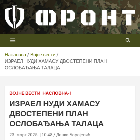
Скип
то
цонтент
Први војни канал у Србији
Телевизија ФРОНТ
Насловна
Војне вести
ИЗРАЕЛ НУДИ ХАМАСУ ДВОСТЕПЕНИ ПЛАН
ОСЛОБАЂАЊА ТАЛАЦА
ВОЈНЕ ВЕСТИ
НАСЛОВНА-1
ИЗРАЕЛ НУДИ ХАМАСУ
ДВОСТЕПЕНИ ПЛАН
ОСЛОБАЂАЊА ТАЛАЦА
23. март 2025. | 10:48
Данко Боројевић