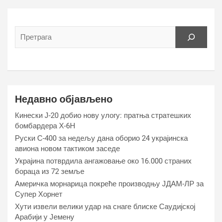
Недавно објављено
Кинески Ј-20 добио нову улогу: пратња стратешких
бомбардера Х-6Н
Руски С-400 за недељу дана оборио 24 украјинска
авиона новом тактиком заседе
Украјина потврдила ангажовање око 16.000 страних
бораца из 72 земље
Америчка морнарица покреће производњу ЈДАМ-ЛР за
Супер Хорнет
Хути извели велики удар на снаге блиске Саудијској
Арабији у Јемену