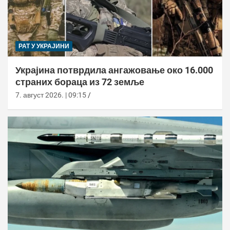
РАТ У УКРАЈИНИ
Украјина потврдила ангажовање око 16.000
страних бораца из 72 земље
7. август 2026. | 09:15