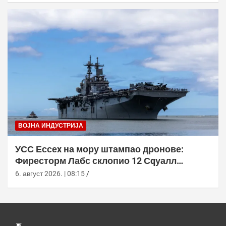
ВОЈНА ИНДУСТРИЈА
УСС Ессеx на мору штампао дронове:
Фиресторм Лабс склопио 12 Сqуалл
летелица без допуне са копна
6. август 2026. | 08:15