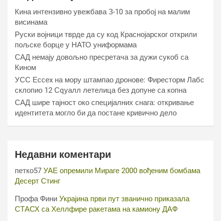
Кина интензивно увежбава З-10 за пробој на малим
висинама
Руски војници тврде да су код Краснојарског открили
пољске борце у НАТО униформама
САД немају довољно пресретача за дужи сукоб са
Кином
УСС Ессеx на мору штампао дронове: Фиресторм Лабс
склопио 12 Сqуалл летелица без допуне са копна
САД шире тајност око специјалних снага: откривање
идентитета могло би да постане кривично дело
Недавни коментари
петко57
УАЕ опремили Мираге 2000 вођеним бомбама
Десерт Стинг
Профа Фини
Украјина први пут званично приказала
СТАСХ са Хеллфире ракетама на камиону ДАФ