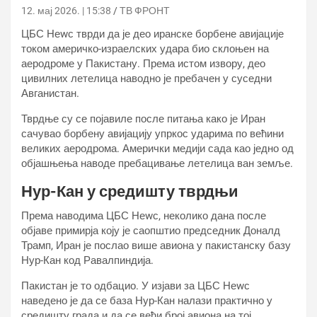
12. мај 2026. | 15:38
ТВ ФРОНТ
ЦБС Неwс тврди да је део иранске борбене авијације
током америчко-израелских удара био склоњен на
аеродроме у Пакистану. Према истом извору, део
цивилних летелица наводно је пребачен у суседни
Авганистан.
Тврдње су се појавиле после питања како је Иран
сачувао борбену авијацију упркос ударима по већини
великих аеродрома. Амерички медији сада као једно од
објашњења наводе пребацивање летелица ван земље.
Нур-Кан у средишту тврдњи
Према наводима ЦБС Неwс, неколико дана после
објаве примирја коју је саопштио председник Доналд
Трамп, Иран је послао више авиона у пакистанску базу
Нур-Кан код Равалпиндија.
Пакистан је то одбацио. У изјави за ЦБС Неwс
наведено је да се база Нур-Кан налази практично у
средишту града и да се већи број авиона на тој