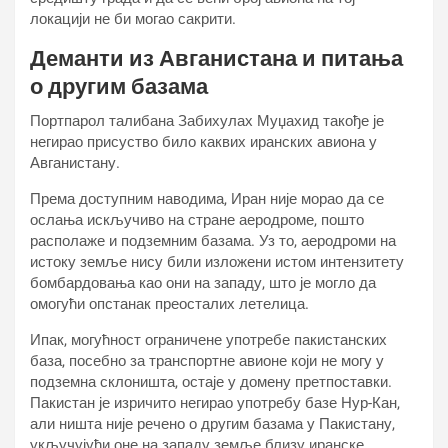
локацији не би могао сакрити.
Деманти из Авганистана и питања
о другим базама
Портпарол талибана Забихулах Муџахид такође је
негирао присуство било каквих иранских авиона у
Авганистану.
Према доступним наводима, Иран није морао да се
ослања искључиво на стране аеродроме, пошто
располаже и подземним базама. Уз то, аеродроми на
истоку земље нису били изложени истом интензитету
бомбардовања као они на западу, што је могло да
омогући опстанак преосталих летелица.
Ипак, могућност ограничене употребе пакистанских
база, посебно за транспортне авионе који не могу у
подземна склоништа, остаје у домену претпоставки.
Пакистан је изричито негирао употребу базе Нур-Кан,
али ништа није речено о другим базама у Пакистану,
укључујући оне на западу земље близу иранске