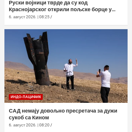
Руски војници тврде да су код
Краснојарског открили пољске борце у
НАТО униформама
6. август 2026. | 08:25
ИНДО-ПАЦИФИК
САД немају довољно пресретача за дужи
сукоб са Кином
6. август 2026. | 08:20