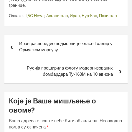
границе.
Ознаке:
ЦБС Неwс
,
Авганистан
,
Иран
,
Нур-Кан
,
Пакистан
Кретање
Иран распоредио подморнице класе Гхадир у
чланка
Ормуском мореузу
Русија проширила флоту модернизованих
бомбардера Ту-160М на 10 авиона
Које је Ваше мишљење о
овоме?
Ваша адреса е-поште неће бити објављена.
Неопходна
поља су означена
*