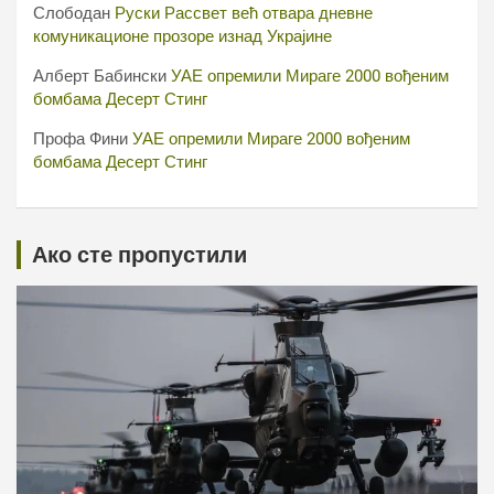
Слободан
Руски Рассвет већ отвара дневне
комуникационе прозоре изнад Украјине
Алберт Бабински
УАЕ опремили Мираге 2000 вођеним
бомбама Десерт Стинг
Профа Фини
УАЕ опремили Мираге 2000 вођеним
бомбама Десерт Стинг
Ако сте пропустили