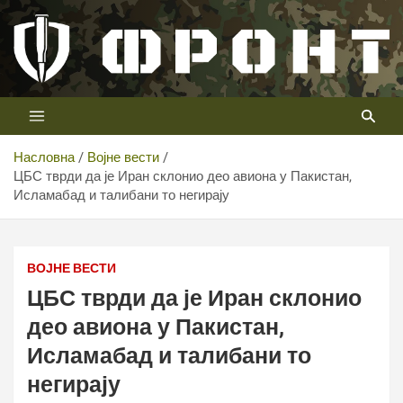
Скип
то
цонтент
Први војни канал у Србији
Телевизија ФРОНТ
Насловна
Војне вести
ЦБС тврди да је Иран склонио део авиона у Пакистан,
Исламабад и талибани то негирају
ВОЈНЕ ВЕСТИ
ЦБС тврди да је Иран склонио
део авиона у Пакистан,
Исламабад и талибани то
негирају