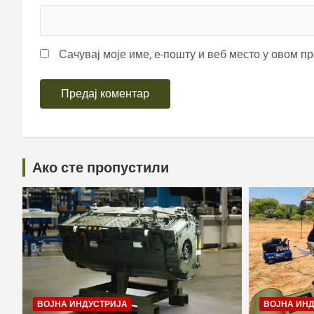
Сачувај моје име, е-пошту и веб место у овом п
Ако сте пропустили
ВОЈНА ИНДУСТРИЈА
ВОЈНА ИН