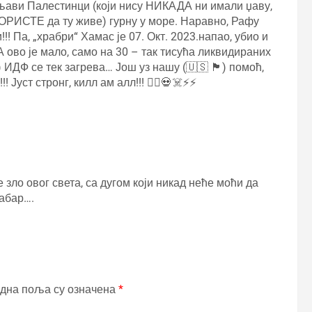
рљави Палестинци (који нису НИКАДА ни имали џаву,
ОРИСТЕ да ту живе) гурну у море. Наравно, Рафу
!! Па, „храбри“ Хамас је 07. Окт. 2023.напао, убио и
 А ово је мало, само на 30 – так тисућа ликвидираних
 тек загрева… Још уз нашу (🇺🇸 🏴󠁧󠁢󠁥󠁮󠁧󠁿) помоћ,
уст стронг, килл ам алл!!! 🏴‍☠️💀☠️⚡⚡
 зло овог света, са дугом који никад неће моћи да
рабар….
дна поља су означена
*