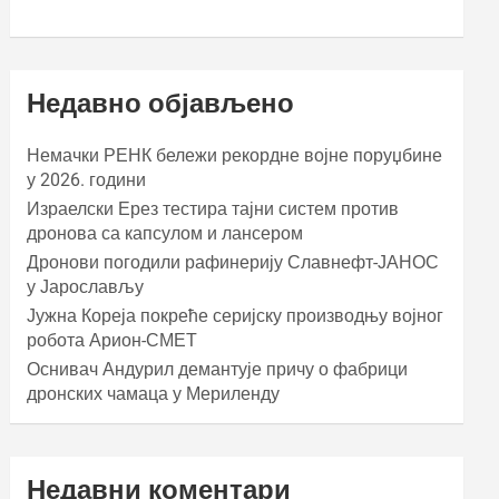
Недавно објављено
Немачки РЕНК бележи рекордне војне поруџбине
у 2026. години
Израелски Ерез тестира тајни систем против
дронова са капсулом и лансером
Дронови погодили рафинерију Славнефт-ЈАНОС
у Јарослављу
Јужна Кореја покреће серијску производњу војног
робота Арион-СМЕТ
Оснивач Андурил демантује причу о фабрици
дронских чамаца у Мериленду
Недавни коментари