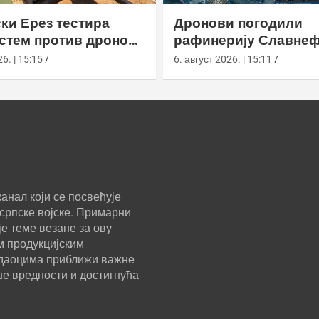
ки Ерез тестира
Дронови погодили
истем против дронова
рафинерију Славнеф
улом и лансером
ЈАНОС у Јарослављ
6. | 15:15
6. август 2026. | 15:11
анал који се посвећује
српске војске. Примарни
е теме везане за ову
м продукцијским
ледаоцима приближи важне
ше вредности и достигнућа