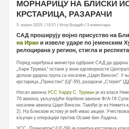
МОРНАРИЦУ НА БЛИСКИ ИСТ
КРСТАРИЦА, РАЗАРАЧИ
3. април 2025. | 10:31
Игор Владић
3 коментара
САД проширују војно присуство на Бли
на Иран
и извеле ударе по јеменским Ху
релоцирана у регион, стигла и респект
Поред наређења министра одбране САД да ударна г
„Хари Труман,“ остане у зони одговорности Центра
долази ударна група са носачем „Царл Винсон“. У њ
крстарица „Принстон“ (ЦГ-59), разарачи „Стерет“ (Д
Носач авиона
УСС Харрy С. Труман
је из класе Ним
70 авиона, укључујући борбене авионе Ф/А-18 Супе
носачем авиона Царл Винсон. Такође је из Нимитз к
2). На Блиском истоку је већ имао акције. Учествов
кључан у операцији против Осаме бин Ладена.
УСС „Принцетон“ (ЦГ-59) је ракетна крстарица кла