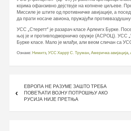
којима офанзивно дејствује на копнене циљеве. Пр
Миссиле је штите од противничке авијације, а посед
да прати носаче авиона, пружајући противваздушну
УСС „Стеретт“ је разарач класе Арлеигх Бурке. Пос
њој је и противподморничко оружје (АСРОЦ). УСС „
Бурке класе. Мало је млађи, али веом сличан са УСС
Ознаке:
Нимитз
,
УСС Харрy С. Труман
,
Америчка авијација
,
Кретање
чланка
ЕВРОПА НЕ РАЗУМЕ ЗАШТО ТРЕБА
ПОВЕЋАТИ ВОЈНУ ПОТРОШЊУ АКО
РУСИЈА НИЈЕ ПРЕТЊА