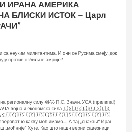
 И ИРАНА АМЕРИКА
А БЛИСКИ ИСТОК – Царл
РАЧИ
”
ни са неуким милитантима. И они се Русима смеју, док
дују против озбиљне амрије?
 на регионалну силу 😂🤣 П.С. Значи, УСА (прелепа!)
ЈАЧА војна и економска сила 🇺🇸🇺🇸🇺🇸🇺🇸🇺🇸
💪🇺🇸🇺🇸🇺🇸🇺🇸🇺🇸🇺🇸🇺🇸🇺🇸🇺🇸🇺🇸🇺🇸
Невероватно какву моћ имамо…. А тај „снажни“ Иран
још „моћније“ Хуте. Као што наши верни савезници