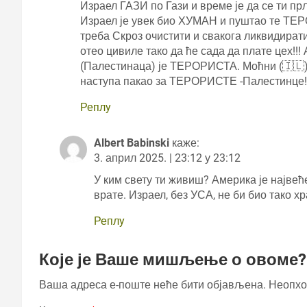
Израел ГАЗИ по Гази и време је да се ти п
Израел је увек био ХУМАН и пуштао те ТЕР
треба Скроз очистити и свакога ликвидирати!
отео цивиле тако да ће сада да плате цех!!!
(Палестинаца) је ТЕРОРИСТА. Моћни (🇮🇱) ИДФ се
наступа пакао за ТЕРОРИСТЕ -Палестинце!!!! Ј
Реплy
Albert Babinski
каже:
3. април 2025. | 23:12 у 23:12
У ким свету ти живиш? Америка је највеће
врате. Израел, без УСА, не би био тако х
Реплy
Које је Ваше мишљење о овоме?
Ваша адреса е-поште неће бити објављена.
Неопхо