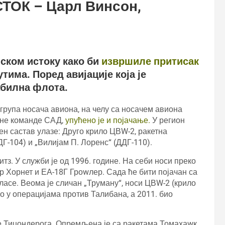
ОК – Царл Винсон,
ском истоку како би
извршиле притисак
тима. Поред авијације која је
абилна флота.
рупа носача авиона, на челу са носачем авиона
лне команде САД,
упућено је и појачање.
У регион
ен састав улазе: Друго крило ЦВW-2, ракетна
ДГ-104) и „Вилијам П. Лоренс“ (ДДГ-110).
итз. У служби је од 1996. године. На себи носи преко
р Хорнет и ЕА-18Г Гроwлер. Сада ће бити појачан са
ласе. Веома је сличан „Труману“, носи ЦВW-2 (крило
ао у операцијама против Талибана, а 2011. био
се Тицондерога. Опремљена је са ракетама Томахаwк,