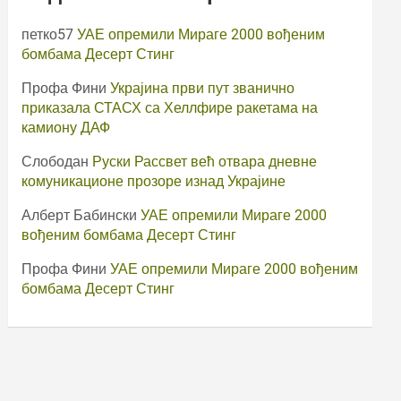
петко57
УАЕ опремили Мираге 2000 вођеним
бомбама Десерт Стинг
Профа Фини
Украјина први пут званично
приказала СТАСХ са Хеллфире ракетама на
камиону ДАФ
Слободан
Руски Рассвет већ отвара дневне
комуникационе прозоре изнад Украјине
Алберт Бабински
УАЕ опремили Мираге 2000
вођеним бомбама Десерт Стинг
Профа Фини
УАЕ опремили Мираге 2000 вођеним
бомбама Десерт Стинг