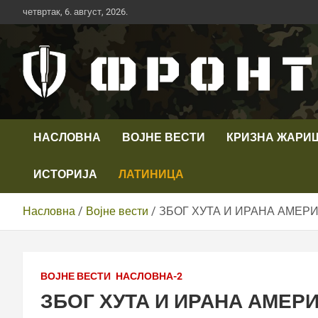
Скип
четвртак, 6. август, 2026.
то
цонтент
Први војни канал у Србији
Телевизија ФРОНТ
НАСЛОВНА
ВОЈНЕ ВЕСТИ
КРИЗНА ЖАРИ
ИСТОРИЈА
ЛАТИНИЦА
Насловна
Војне вести
ЗБОГ ХУТА И ИРАНА АМЕРИ
ВОЈНЕ ВЕСТИ
НАСЛОВНА-2
ЗБОГ ХУТА И ИРАНА АМЕР