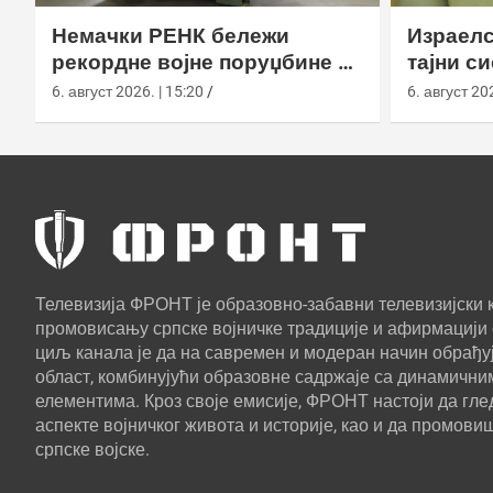
Немачки РЕНК бележи
Израелс
рекордне војне поруџбине у
тајни с
2026. години
са капс
6. август 2026. | 15:20
6. август 202
Телевизија ФРОНТ је образовно-забавни телевизијски к
промовисању српске војничке традиције и афирмацији 
циљ канала је да на савремен и модеран начин обрађуј
област, комбинујући образовне садржаје са динамични
елементима. Кроз своје емисије, ФРОНТ настоји да г
аспекте војничког живота и историје, као и да промови
српске војске.