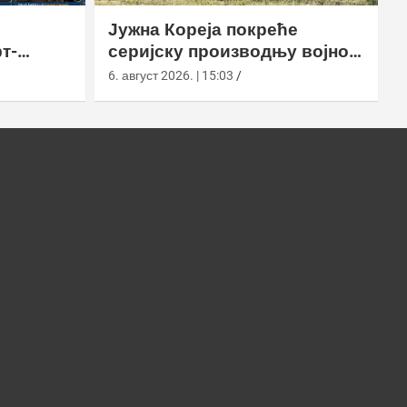
Јужна Кореја покреће
т-
серијску производњу војног
у
робота Арион-СМЕТ
6. август 2026. | 15:03