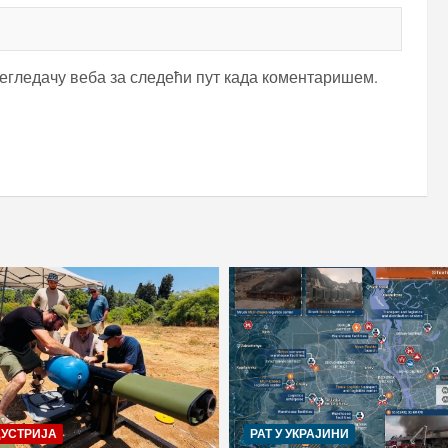
регледачу веба за следећи пут када коментаришем.
ДУСТРИЈА
РАТ У УКРАЈИНИ