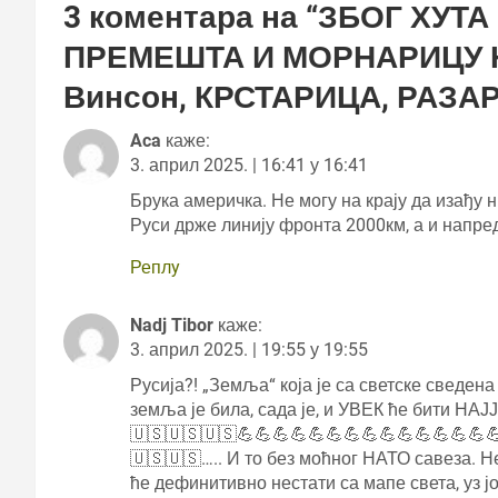
3 коментара на “
ЗБОГ ХУТА
ПРЕМЕШТА И МОРНАРИЦУ Н
Винсон, КРСТАРИЦА, РАЗА
Aca
каже:
3. април 2025. | 16:41 у 16:41
Брука америчка. Не могу на крају да изађу 
Руси држе линију фронта 2000км, а и напре
Реплy
Nadj Tibor
каже:
3. април 2025. | 19:55 у 19:55
Русија?! „Земља“ која је са светске сведена
земља је била, сада је, и УВЕК ће бити НАЈ
🇺🇸🇺🇸🇺🇸💪💪💪💪💪💪💪💪💪💪💪💪💪💪
🇺🇸🇺🇸….. И то без моћног НАТО савеза. 
ће дефинитивно нестати са мапе света, уз 