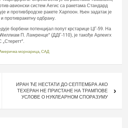
отив-авионски систем Аегис са ракетама Стандард
ује и противбродске ракете Харпоон. Њен задатак је
 и противракетну одбрану.
едује борбени потенцијал попут крстарице ЦГ-59. На
Wиллиам П. Лаwренце“ (ДДГ-110), је такође Арлеигх
 „Стеретт“.
Америчка морнарица
,
САД
ИРАН ЋЕ НЕСТАТИ ДО СЕПТЕМБРА АКО
ТЕХЕРАН НЕ ПРИСТАНЕ НА ТРАМПОВЕ
УСЛОВЕ О НУКЛЕАРНОМ СПОРАЗУМУ