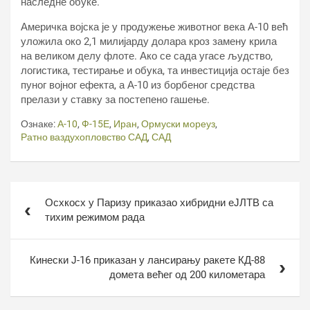
наследне обуке.
Америчка војска је у продужење животног века А-10 већ
уложила око 2,1 милијарду долара кроз замену крила
на великом делу флоте. Ако се сада угасе људство,
логистика, тестирање и обука, та инвестиција остаје без
пуног војног ефекта, а А-10 из борбеног средства
прелази у ставку за постепено гашење.
Ознаке:
А-10
,
Ф-15Е
,
Иран
,
Ормуски мореуз
,
Ратно ваздухопловство САД
,
САД
Кретање
Осхкосх у Паризу приказао хибридни еЈЛТВ са
чланка
тихим режимом рада
Кинески Ј-16 приказан у лансирању ракете КД-88
домета већег од 200 километара