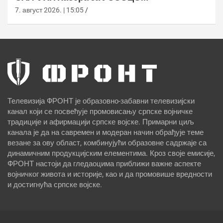
7. август 2026. | 15:05
Телевизија ФРОНТ је образовно-забавни телевизијски
канал који се посвећује промовисању српске војничке
традиције и афирмацији српске војске. Примарни циљ
канала је да на савремен и модеран начин обрађује теме
везане за ову област, комбинујући образовне садржаје са
динамичним продукцијским елементима. Кроз своје емисије,
ФРОНТ настоји да гледаоцима приближи важне аспекте
војничког живота и историје, као и да промовише вредности
и достигнућа српске војске.