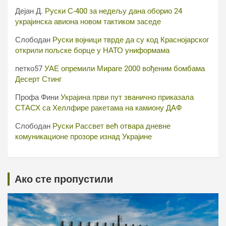
Дејан Д.
Руски С-400 за недељу дана оборио 24
украјинска авиона новом тактиком заседе
Слободан
Руски војници тврде да су код Краснојарског
открили пољске борце у НАТО униформама
петко57
УАЕ опремили Мираге 2000 вођеним бомбама
Десерт Стинг
Профа Фини
Украјина први пут званично приказала
СТАСХ са Хеллфире ракетама на камиону ДАФ
Слободан
Руски Рассвет већ отвара дневне
комуникационе прозоре изнад Украјине
Ако сте пропустили