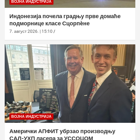
ВОЈНА ИНДУСТРИЈА
Индонезија почела градњу прве домаће
подморнице класе Сцорпèне
7. август 2026. | 15:10
ВОЈНА ИНДУСТРИЈА
Амерички АПФИТ убрзао производњу
САЛ-УХП ласера за УССОЦОМ