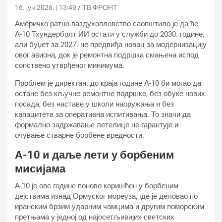
16. јун 2026. | 13:49
ТВ ФРОНТ
Америчко ратно ваздухопловство саопштило је да ће
А-10 Тхундерболт ИИ остати у служби до 2030. године,
али буџет за 2027. не предвиђа новац за модернизацију
овог авиона, док је ремонтна подршка смањена испод
сопствено утврђеног минимума.
Проблем је директан: до краја године А-10 би могао да
остане без кључне ремонтне подршке, без обуке нових
посада, без наставе у школи наоружања и без
капацитета за оперативна испитивања. То значи да
формално задржавање летелице не гарантује и
очување стварне борбене вредности.
А-10 и даље лети у борбеним
мисијама
А-10 је ове године поново коришћен у борбеним
дејствима изнад Ормуског мореуза, где је деловао по
иранским брзим ударним чамцима и другим поморским
претњама у једној од најосетљивијих светских