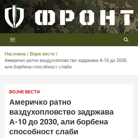
Скип
то
цонтент
Први војни канал у Србији
Телевизија ФРОНТ
Насловна
Војне вести
Америчко ратно ваздухопловство задржава А-10 до 2030,
али борбена способност слаби
Америчко ратно ваздухопловство задржава А-10 до
2030, али борбена способност слаби
ВОЈНЕ ВЕСТИ
Америчко ратно
ваздухопловство задржава
А-10 до 2030, али борбена
способност слаби