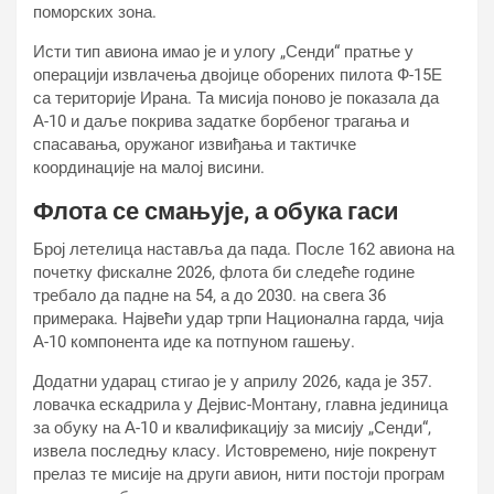
поморских зона.
Исти тип авиона имао је и улогу „Сенди“ пратње у
операцији извлачења двојице оборених пилота Ф-15Е
са територије Ирана. Та мисија поново је показала да
А-10 и даље покрива задатке борбеног трагања и
спасавања, оружаног извиђања и тактичке
координације на малој висини.
Флота се смањује, а обука гаси
Број летелица наставља да пада. После 162 авиона на
почетку фискалне 2026, флота би следеће године
требало да падне на 54, а до 2030. на свега 36
примерака. Највећи удар трпи Национална гарда, чија
А-10 компонента иде ка потпуном гашењу.
Додатни ударац стигао је у априлу 2026, када је 357.
ловачка ескадрила у Дејвис-Монтану, главна јединица
за обуку на А-10 и квалификацију за мисију „Сенди“,
извела последњу класу. Истовремено, није покренут
прелаз те мисије на други авион, нити постоји програм