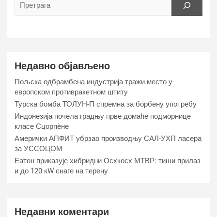
Недавно објављено
Пољска одбрамбена индустрија тражи место у
европском противракетном штиту
Турска бомба ТОЛУН-П спремна за борбену употребу
Индонезија почела градњу прве домаће подморнице
класе Сцорпèне
Амерички АПФИТ убрзао производњу САЛ-УХП ласера
за УССОЦОМ
Еатон приказује хибридни Осхкосх МТВР: тиши прилаз
и до 120 кW снаге на терену
Недавни коментари