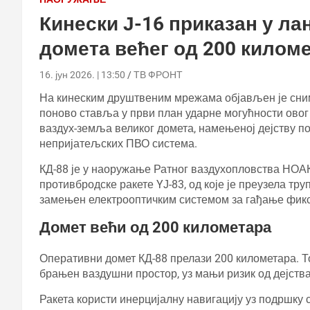
Кинески Ј-16 приказан у ла
домета већег од 200 килом
16. јун 2026. | 13:50
ТВ ФРОНТ
На кинеским друштвеним мрежама објављен је сним
поново ставља у први план ударне могућности овог 
ваздух-земља великог домета, намењеној дејству п
непријатељских ПВО система.
КД-88 је у наоружање Ратног ваздухопловства НОАК 
противбродске ракете YЈ-83, од које је преузела тру
замењен електрооптичким системом за гађање фикс
Домет већи од 200 километара
Оперативни домет КД-88 прелази 200 километара. То
брањен ваздушни простор, уз мањи ризик од дејств
Ракета користи инерцијалну навигацију уз подршку 