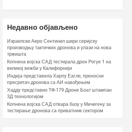
Недавно објављено
Израелски Аеро Сентинел шири серијску
производњу тактичких дронова и улази на нова
тржишта
Копнена војска САД тестирала дрон Рогуе 1 на
великој вежби у Калифорнији
Индија представила Харпy Еагле, преносни
пресретач дронова са АИ навођењем
Хаддy представио ТФ-179 Дроне Боат штампан
3Д технологијом
Копнена војска САД отвара базу у Мичигену за
тестирање дронова са приватним сектором