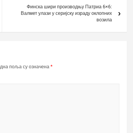
Финска шири производњу Патриа 6×6:
Валмет улази у серијску израду оклопних
возила
дна поља су означена
*