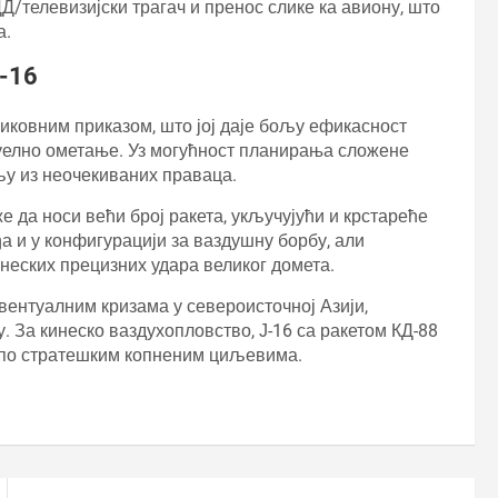
Д/телевизијски трагач и пренос слике ка авиону, што
а.
Ј-16
иковним приказом, што јој даје бољу ефикасност
зуелно ометање. Уз могућност планирања сложене
љу из неочекиваних праваца.
оже да носи већи број ракета, укључујући и крстареће
ђа и у конфигурацији за ваздушну борбу, али
инеских прецизних удара великог домета.
евентуалним кризама у североисточној Азији,
. За кинеско ваздухопловство, Ј-16 са ракетом КД-88
 по стратешким копненим циљевима.