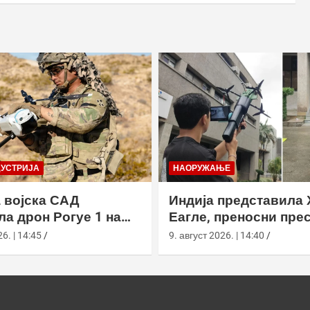
ДУСТРИЈА
НАОРУЖАЊЕ
 војска САД
Индија представила 
ла дрон Рогуе 1 на
Еагле, преносни пре
 вежби у
дронова са АИ наво
6. | 14:45
9. август 2026. | 14:40
рнији