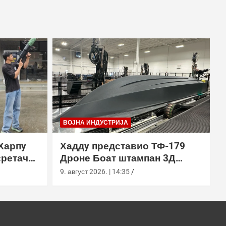
ВОЈНА ИНДУСТРИЈА
Харпy
Хаддy представио ТФ-179
сретач
Дроне Боат штампан 3Д
ђењем
технологијом
9. август 2026. | 14:35