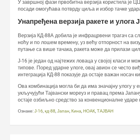
У завршној фази првобитна верзија користила је ЦЦ
посади омогућава потврду циља и избор тачке удар
Унапређена верзија ракете и улога 
Верзија КД-88А добила је инфрацрвени трагач са сл
ноћу и по лошем времену, уз већу отпорност на ви
путање са више тачака, ракета може да прилази ци
Ј-16 је један од најтежих ловаца у својој класи и м
типове. Поред ударне улоге, овај авион се често ви
интеграција КД-88 показује да остаје важан носач к
Ова комбинација могла би да има значајну улогу у 
укључујући Тајвански мореуз и правац према Јапану
остаје озбиљно средство за конвенционалне ударе
Ознаке:
Ј-16
,
кд-88
,
Јапан
,
Кина
,
НОАК
,
ТАЈВАН
Кретање