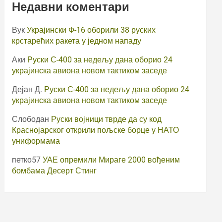
Недавни коментари
Вук
Украјински Ф-16 оборили 38 руских
крстарећих ракета у једном нападу
Аки
Руски С-400 за недељу дана оборио 24
украјинска авиона новом тактиком заседе
Дејан Д.
Руски С-400 за недељу дана оборио 24
украјинска авиона новом тактиком заседе
Слободан
Руски војници тврде да су код
Краснојарског открили пољске борце у НАТО
униформама
петко57
УАЕ опремили Мираге 2000 вођеним
бомбама Десерт Стинг