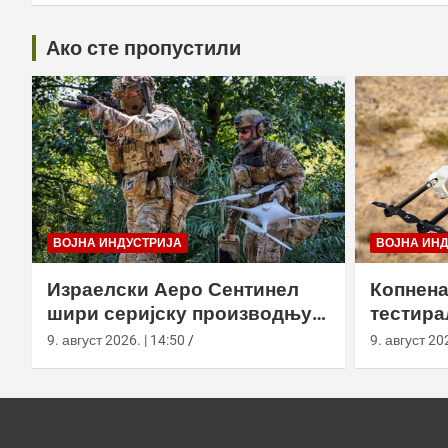
Ако сте пропустили
ВОЈНА ИНДУСТРИЈА
ВОЈНА ИН
Израелски Аеро Сентинел
Копнена
шири серијску производњу
тестира
тактичких дронова и улази
великој
9. август 2026. | 14:50
9. август 202
на нова тржишта
Калифо