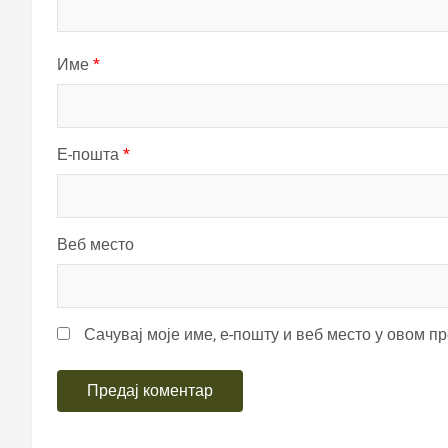
Име
*
Е-пошта
*
Веб место
Сачувај моје име, е-пошту и веб место у овом п