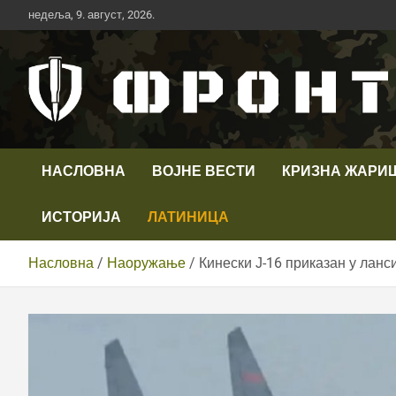
Скип
недеља, 9. август, 2026.
то
цонтент
Први војни канал у Србији
Телевизија ФРОНТ
НАСЛОВНА
ВОЈНЕ ВЕСТИ
КРИЗНА ЖАРИ
ИСТОРИЈА
ЛАТИНИЦА
Насловна
Наоружање
Кинески Ј-16 приказан у ланс