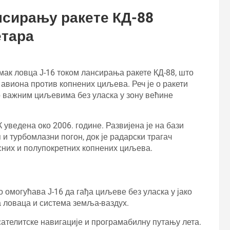
нсирању ракете КД-88
етара
ак ловца Ј-16 током лансирања ракете КД-88, што
авиона против копнених циљева. Реч је о ракети
о важним циљевима без уласка у зону већине
уведена око 2006. године. Развијена је на бази
п и турбомлазни погон, док је радарски трагач
них и полупокретних копнених циљева.
 омогућава Ј-16 да гађа циљеве без уласка у јако
а ловаца и система земља-ваздух.
сателитске навигације и програмабилну путању лета.