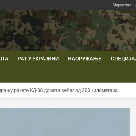
Маркетинг
ШТА
РАТ У УКРАЈИНИ
НАОРУЖАЊЕ
СПЕЦИЈА
ирању ракете КД-88 домета већег од 200 километара