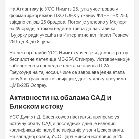
На Атлантику је УСС Нимитз 25. јуна учествовао у
формацијској вежби ПХОТОЕX у оквиру ФЛЕЕТЕX 250,
заједно са још 25 бродова. Потом је упловио у Мејпорт
на Флориди, а током недеље треба да настави ка
Њујорку ради учешћа на Интернатионал Навал Ревиеw
250, од 3. до 8. јула.
На летној палуби УСС Нимитз уочен је и демонстратор
беспилотне летелице МQ-25А Стинграy. Истовремено је
забележено и последње слетање авиона Ц-2А
Греyхоунд на тај носач, чиме се завршава једна етапа
палубне транспортне авијације, док ту улогу преузима
ЦМВ-22Б Оспреy.
Активности на обалама САД и
Блиском истоку
УСС Дwигхт Д. Еисенхоwер наставља припреме уз
источну обалу САД и последњих дана је изводио
квалификације палубне авијације у зони Џексонвила.
На западној обали, УСС Царл Винсон испловио је 25.