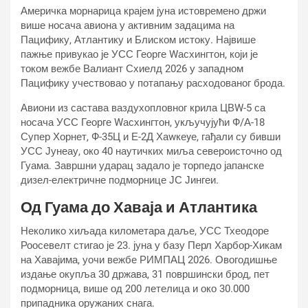
Америчка морнарица крајем јуна истовремено држи
више носача авиона у активним задацима на
Пацифику, Атлантику и Блиском истоку. Највише
пажње привукао је УСС Георге Wасхингтон, који је
током вежбе Валиант Схиелд 2026 у западном
Пацифику учествовао у потапању расходованог брода.
Авиони из састава ваздухопловног крила ЦВW-5 са
носача УСС Георге Wасхингтон, укључујући Ф/А-18
Супер Хорнет, Ф-35Ц и Е-2Д Хаwкеyе, гађали су бивши
УСС Јунеау, око 40 наутичких миља североисточно од
Гуама. Завршни ударац задало је торпедо јапанске
дизел-електричне подморнице ЈС Јингеи.
Од Гуама до Хаваја и Атлантика
Неколико хиљада километара даље, УСС Тхеодоре
Роосевелт стигао је 23. јуна у базу Перл Харбор-Хикам
на Хавајима, уочи вежбе РИМПАЦ 2026. Овогодишње
издање окупља 30 држава, 31 површински брод, пет
подморница, више од 200 летелица и око 30.000
припадника оружаних снага.