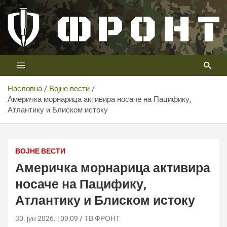
Скип
то
цонтент
Први војни канал у Србији
Телевизија ФРОНТ
Насловна
Војне вести
Америчка морнарица активира носаче на Пацифику,
Атлантику и Блиском истоку
Америчка морнарица активира носаче на Пацифику,
Атлантику и Блиском истоку
ВОЈНЕ ВЕСТИ
Америчка морнарица активира
носаче на Пацифику,
Атлантику и Блиском истоку
30. јун 2026. | 09:09
ТВ ФРОНТ