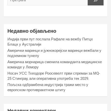
Недавно објављено
Индија први пут послала Рафале на вежбу Питцх
Блацк у Аустралији
Амерички маринци и јужнокорејски маринци вежбали у
подземном тунелу
Америчка морнарица сменила команданта медицинске
команде у Лемору
Носач УСС Тхеодоре Роосевелт први спреман за МQ-
25 Стинграy, али оперативна употреба тек 2029.
Пољска одбрамбена индустрија тражи место у
европском противракетном штиту
Недавни коментари