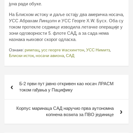
јуна ради обуке.
На Блиском истоку и даље остају два америчка носача,
УСС Абрахам Линцолн и УСС Георге Х.W. Бусх. Оба су
током протекле седмице изводила летачке операције у
зони одговорности 5. флоте САД, а за сада нема
назнака њиховог скорог одласка.
Ознаке:
римпац
,
усс георге wасхингтон
,
УСС Нимитз
,
Блиски исток
,
носачи авиона
,
САД
Кретање
Б-2 први пут јавно откривен као носач ЛРАСМ
чланка
током гађања у Пацифику
Корпус маринаца САД наручио прва аутономна
копнена возила за ПВО јединице