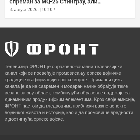
спреман за МQ-25 Стинграy, али
оперативна употреба тек 2029.
8. август 2026. | 10:10
Телевизија ФРОНТ је образовно-забавни телевизијски
канал који се посвећује промовисању српске војничке
традиције и афирмацији српске војске. Примарни циљ
канала је да на савремен и модеран начин обрађује теме
везане за ову област, комбинујући образовне садржаје са
динамичним продукцијским елементима. Кроз своје емисије,
ФРОНТ настоји да гледаоцима приближи важне аспекте
војничког живота и историје, као и да промовише вредности
и достигнућа српске војске.