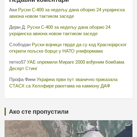
Аки
Руски С-400 за недељу дана оборио 24 украјинска
авиона новом тактиком заседе
Дејан Д.
Руски С-400 за недељу дана оборио 24
украјинска авиона новом тактиком заседе
Слободан
Руски војници тврде да су код Краснојарског
открили пољске борце у НАТО униформама
петко57
УАЕ опремили Мираге 2000 вођеним бомбама
Десерт Стинг
Профа Фини
Украјина први пут званично приказала
СТАСХ са Хеллфире ракетама на камиону ДАФ
Ако сте пропустили