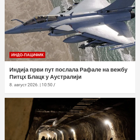
ИНДО-ПАЦИФИК
Индија први пут послала Рафале на вежбу
Питцх Блацк у Аустралији
8. август 2026. | 10:50