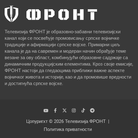
Телевизија ФРОНТ је образовно-забавни телевизијски
канал који се посвећује промовисању српске војничке
традиције и афирмацији српске војске. Примарни циљ
канала је да на савремен и модеран начин обрађује теме
везане за ову област, комбинујући образовне садржаје са
динамичним продукцијским елементима. Кроз своје емисије,
ФРОНТ настоји да гледаоцима приближи важне аспекте
војничког живота и историје, као и да промовише вредности
и достигнућа српске војске.
Цопyригхт © 2026
Телевизија ФРОНТ
Политика приватности