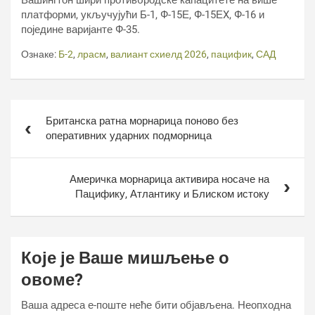
Вашингтон шири противбродске капацитете на више
платформи, укључујући Б-1, Ф-15Е, Ф-15ЕX, Ф-16 и
поједине варијанте Ф-35.
Ознаке:
Б-2
,
лрасм
,
валиант схиелд 2026
,
пацифик
,
САД
Кретање
Британска ратна морнарица поново без
чланка
оперативних ударних подморница
Америчка морнарица активира носаче на
Пацифику, Атлантику и Блиском истоку
Које је Ваше мишљење о
овоме?
Ваша адреса е-поште неће бити објављена.
Неопходна