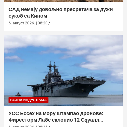
САД немају довољно пресретача за дужи
сукоб са Кином
6. август 2026. | 08:20
ВОЈНА ИНДУСТРИЈА
УСС Ессеx на мору штампао дронове:
Фиресторм Лабс склопио 12 Сqуалл
летелица без допуне са копна