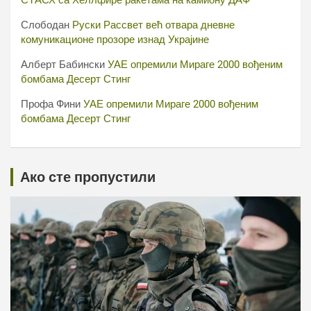
СТАСХ са Хеллфире ракетама на камиону ДАФ
Слободан
Руски Рассвет већ отвара дневне
комуникационе прозоре изнад Украјине
Алберт Бабински
УАЕ опремили Мираге 2000 вођеним
бомбама Десерт Стинг
Профа Фини
УАЕ опремили Мираге 2000 вођеним
бомбама Десерт Стинг
Ако сте пропустили