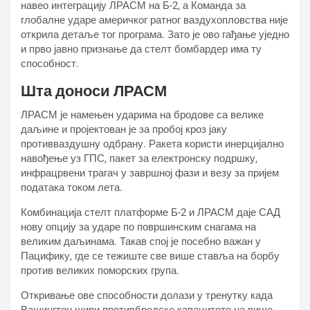
навео интеграцију ЛРАСМ на Б-2, а Команда за
глобалне ударе америчког ратног ваздухопловства није
открила детаље тог програма. Зато је ово гађање уједно
и прво јавно признање да стелт бомбардер има ту
способност.
Шта доноси ЛРАСМ
ЛРАСМ је намењен ударима на бродове са велике
даљине и пројектован је за пробој кроз јаку
противваздушну одбрану. Ракета користи инерцијално
навођење уз ГПС, пакет за електронску подршку,
инфрацрвени трагач у завршној фази и везу за пријем
података током лета.
Комбинација стелт платформе Б-2 и ЛРАСМ даје САД
нову опцију за ударе по површинским снагама на
великим даљинама. Такав спој је посебно важан у
Пацифику, где се тежиште све више ставља на борбу
против великих поморских група.
Откривање ове способности долази у тренутку када