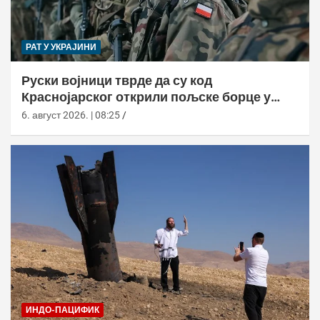
РАТ У УКРАЈИНИ
Руски војници тврде да су код
Краснојарског открили пољске борце у
НАТО униформама
6. август 2026. | 08:25
ИНДО-ПАЦИФИК