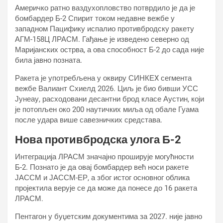
Америчко ратно ваздухопловство потврдило је да је
бомбардер Б-2 Спирит током недавне вежбе у
западном Пацифику испалио противбродску ракету
АГМ-158Ц ЛРАСМ. Гађање је изведено северно од
Маријанских острва, а ова способност Б-2 до сада није
била јавно позната.
Ракета је употребљена у оквиру СИНКЕX сегмента
вежбе Валиант Схиелд 2026. Циљ је био бивши УСС
Јунеау, расходовани десантни брод класе Аустин, који
је потопљен око 200 наутичких миља од обале Гуама
после удара више савезничких средстава.
Нова противбродска улога Б-2
Интеграција ЛРАСМ значајно проширује могућности
Б-2. Познато је да овај бомбардер већ носи ракете
ЈАССМ и ЈАССМ-ЕР, а због истог основног облика
пројектила верује се да може да понесе до 16 ракета
ЛРАСМ.
Пентагон у буџетским документима за 2027. није јавно