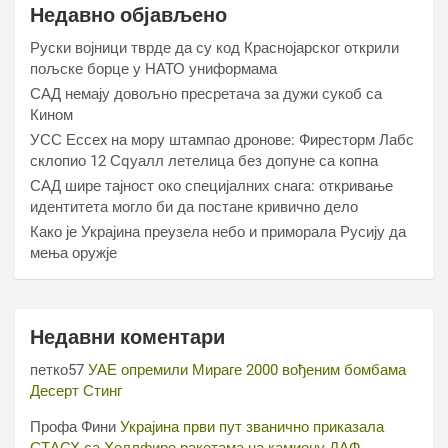
Недавно објављено
Руски војници тврде да су код Краснојарског открили
пољске борце у НАТО униформама
САД немају довољно пресретача за дужи сукоб са
Кином
УСС Ессеx на мору штампао дронове: Фиресторм Лабс
склопио 12 Сqуалл летелица без допуне са копна
САД шире тајност око специјалних снага: откривање
идентитета могло би да постане кривично дело
Како је Украјина преузела небо и приморала Русију да
мења оружје
Недавни коментари
петко57
УАЕ опремили Мираге 2000 вођеним бомбама
Десерт Стинг
Профа Фини
Украјина први пут званично приказала