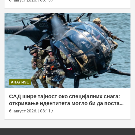
6. август 2026. | 08:15
АНАЛИЗЕ
САД шире тајност око специјалних снага:
откривање идентитета могло би да постане
кривично дело
6. август 2026. | 08:11