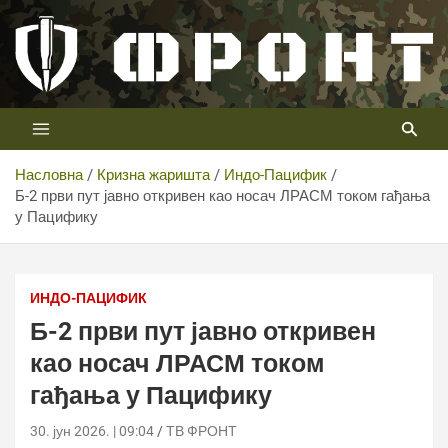
Скип
то
цонтент
Први војни канал у Србији
Телевизија ФРОНТ
Насловна
Кризна жаришта
Индо-Пацифик
Б-2 први пут јавно откривен као носач ЛРАСМ током гађања
у Пацифику
Б-2 први пут јавно откривен као носач ЛРАСМ током
гађања у Пацифику
ИНДО-ПАЦИФИК
Б-2 први пут јавно откривен
као носач ЛРАСМ током
гађања у Пацифику
30. јун 2026. | 09:04
ТВ ФРОНТ