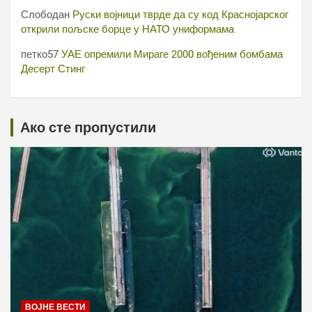
Слободан
Руски војници тврде да су код Краснојарског
открили пољске борце у НАТО униформама
петко57
УАЕ опремили Мираге 2000 вођеним бомбама
Десерт Стинг
Ако сте пропустили
ВОЈНЕ ВЕСТИ