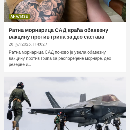
АНАЛИЗЕ
Ратна морнарица САД враћа обавезну
вакцину против грипа за део састава
28. јул 2026. | 14:02
Ратна морнарица САД поново је увела обавезну
вакцину против грипа за распоређене морнаре, део
резерве и…