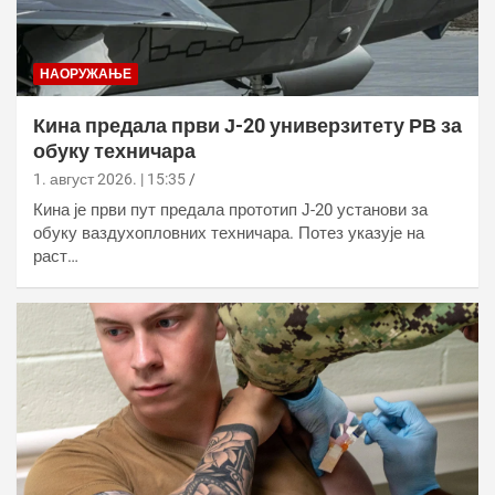
НАОРУЖАЊЕ
Кина предала први Ј-20 универзитету РВ за
обуку техничара
1. август 2026. | 15:35
Кина је први пут предала прототип Ј-20 установи за
обуку ваздухопловних техничара. Потез указује на
раст…