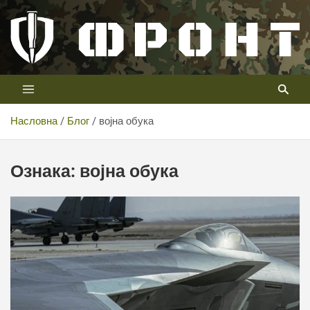
Скип
то
цонтент
Први војни канал у Србији
Телевизија ФРОНТ
Насловна
Блог
војна обука
Ознака:
војна обука