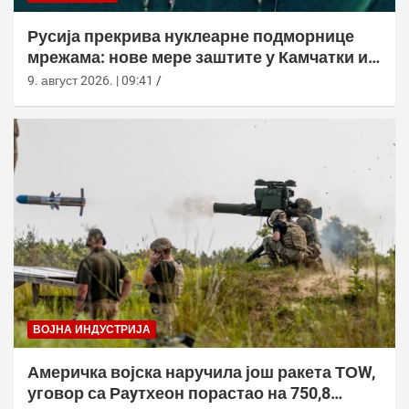
Русија прекрива нуклеарне подморнице
мрежама: нове мере заштите у Камчатки и
Новоросијску
9. август 2026. | 09:41
ВОЈНА ИНДУСТРИЈА
Америчка војска наручила још ракета ТОW,
уговор са Раyтхеон порастао на 750,8