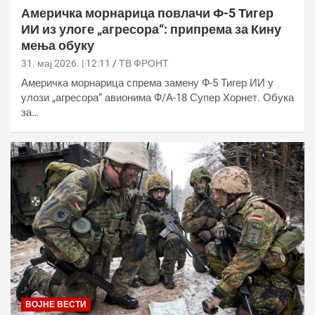
Америчка морнарица повлачи Ф-5 Тигер
ИИ из улоге „агресора“: припрема за Кину
мења обуку
31. мај 2026. | 12:11
ТВ ФРОНТ
Америчка морнарица спрема замену Ф-5 Тигер ИИ у
улози „агресора“ авионима Ф/А-18 Супер Хорнет. Обука
за…
ВОЈНЕ ВЕСТИ