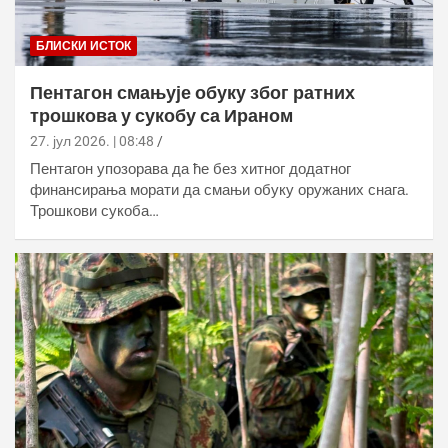
БЛИСКИ ИСТОК
Пентагон смањује обуку због ратних
трошкова у сукобу са Ираном
27. јул 2026. | 08:48
Пентагон упозорава да ће без хитног додатног
финансирања морати да смањи обуку оружаних снага.
Трошкови сукоба…