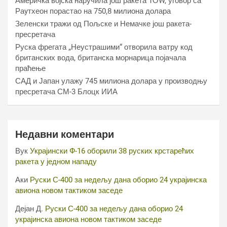
Америчка војска наручила још ракета ТОW, уговор са
Раyтхеон порастао на 750,8 милиона долара
Зеленски тражи од Пољске и Немачке још ракета-
пресретача
Руска фрегата „Неустрашими“ отворила ватру код
британских вода, британска морнарица појачала
праћење
САД и Јапан улажу 745 милиона долара у производњу
пресретача СМ-3 Блоцк ИИА
Недавни коментари
Вук
Украјински Ф-16 оборили 38 руских крстарећих
ракета у једном нападу
Аки
Руски С-400 за недељу дана оборио 24 украјинска
авиона новом тактиком заседе
Дејан Д.
Руски С-400 за недељу дана оборио 24
украјинска авиона новом тактиком заседе