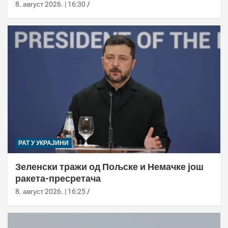
милиона долара
8. август 2026. | 16:30
РАТ У УКРАЈИНИ
Зеленски тражи од Пољске и Немачке још
ракета-пресретача
8. август 2026. | 16:25