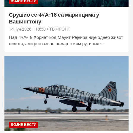
ВОЈНЕ ВЕСТИ
Срушио се Ф/А-18 са маринцима у
Вашингтону
14. јун 2026. | 10:58
ТВ ФРОНТ
Пад Ф/А-18 Хорнет код Маунт Рејнира није однео живот
пилота, али је изазвао пожар током рутинске…
ВОЈНЕ ВЕСТИ