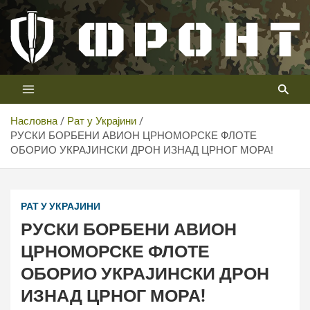
Скип
то
цонтент
Први војни канал у Србији
Телевизија ФРОНТ
Насловна
Рат у Украјини
РУСКИ БОРБЕНИ АВИОН ЦРНОМОРСКЕ ФЛОТЕ
ОБОРИО УКРАЈИНСКИ ДРОН ИЗНАД ЦРНОГ МОРА!
РАТ У УКРАЈИНИ
РУСКИ БОРБЕНИ АВИОН
ЦРНОМОРСКЕ ФЛОТЕ
ОБОРИО УКРАЈИНСКИ ДРОН
ИЗНАД ЦРНОГ МОРА!