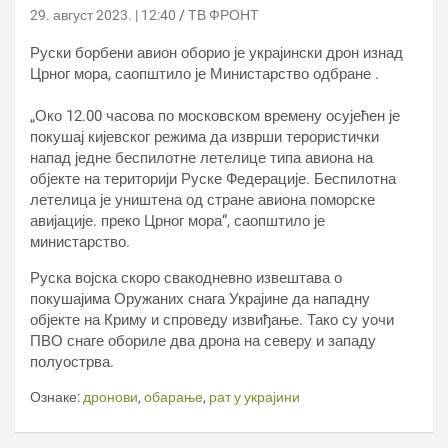
29. август 2023. | 12:40
ТВ ФРОНТ
Руски борбени авион оборио је украјински дрон изнад
Црног мора, саопштило је Министарство одбране .
„Око 12.00 часова по московском времену осујећен је
покушај кијевског режима да изврши терористички
напад једне беспилотне летелице типа авиона на
објекте на територији Руске Федерације. Беспилотна
летелица је уништена од стране авиона поморске
авијације. преко Црног мора“, саопштило је
министарство.
Руска војска скоро свакодневно извештава о
покушајима Оружаних снага Украјине да нападну
објекте на Криму и спроведу извиђање. Тако су уочи
ПВО снаге обориле два дрона на северу и западу
полуострва.
Ознаке:
дронови
,
обарање
,
рат у украјини