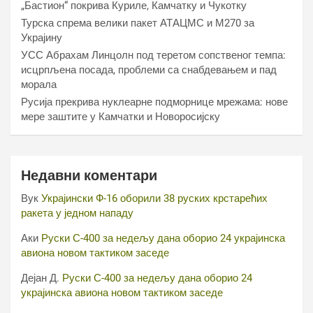
„Бастион“ покрива Куриле, Камчатку и Чукотку
Турска спрема велики пакет АТАЦМС и М270 за
Украјину
УСС Абрахам Линцолн под теретом сопственог темпа:
исцрпљена посада, проблеми са снабдевањем и пад
морала
Русија прекрива нуклеарне подморнице мрежама: нове
мере заштите у Камчатки и Новоросијску
Недавни коментари
Вук
Украјински Ф-16 оборили 38 руских крстарећих
ракета у једном нападу
Аки
Руски С-400 за недељу дана оборио 24 украјинска
авиона новом тактиком заседе
Дејан Д.
Руски С-400 за недељу дана оборио 24
украјинска авиона новом тактиком заседе