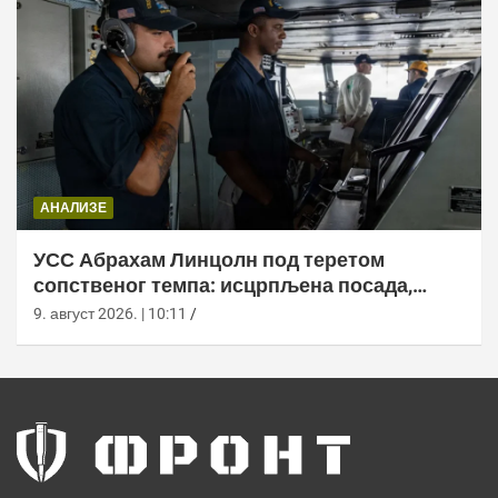
АНАЛИЗЕ
УСС Абрахам Линцолн под теретом
сопственог темпа: исцрпљена посада,
проблеми са снабдевањем и пад морала
9. август 2026. | 10:11