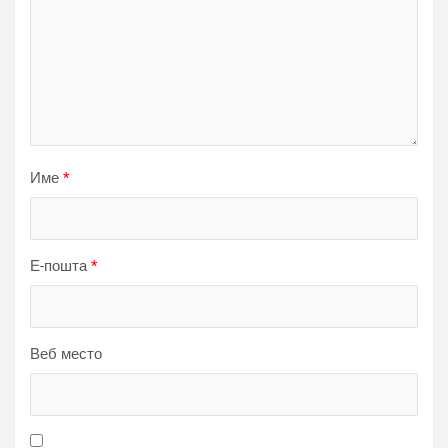
Име
*
Е-пошта
*
Веб место