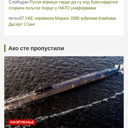
Слободан
Руски војници тврде да су код Краснојарског
открили пољске борце у НАТО униформама
петко57
УАЕ опремили Мираге 2000 вођеним бомбама
Десерт Стинг
Ако сте пропустили
НАОРУЖАЊЕ