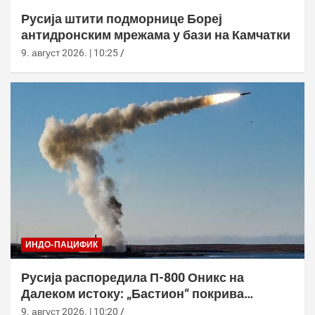
Русија штити подморнице Бореј
антидронским мрежама у бази на Камчатки
9. август 2026. | 10:25
ИНДО-ПАЦИФИК
Русија распоредила П-800 Оникс на
Далеком истоку: „Бастион“ покрива
Куриле, Камчатку и Чукотку
9. август 2026. | 10:20