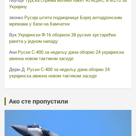
Љупце
Турска спрема велики пакет АТАЦМС и М270 за
Украјину
звонко
Русија штити подморнице Бореј антидронским
мрежама у бази на Камчатки
Вук
Украјински Ф-16 оборили 38 руских крстарећих
ракета у једном нападу
Аки
Руски С-400 за недељу дана оборио 24 украјинска
авиона новом тактиком заседе
Дејан Д.
Руски С-400 за недељу дана оборио 24
украјинска авиона новом тактиком заседе
Ако сте пропустили