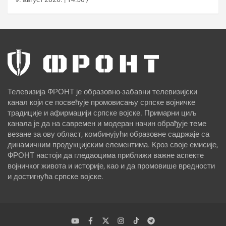
Телевизија ФРОНТ је образовно-забавни телевизијски
канал који се посвећује промовисању српске војничке
традиције и афирмацији српске војске. Примарни циљ
канала је да на савремен и модеран начин обрађује теме
везане за ову област, комбинујући образовне садржаје са
динамичним продукцијским елементима. Кроз своје емисије,
ФРОНТ настоји да гледаоцима приближи важне аспекте
војничког живота и историје, као и да промовише вредности
и достигнућа српске војске.