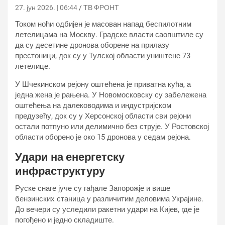
27. јун 2026. | 06:44
ТВ ФРОНТ
Током ноћи одбијен је масован напад беспилотним
летелицама на Москву. Градске власти саопштиле су
да су десетине дронова оборене на прилазу
престоници, док су у Тулској области уништене 73
летелице.
У Шчекинском рејону оштећена је приватна кућа, а
једна жена је рањена. У Новомосковску су забележена
оштећења на далеководима и индустријском
предузећу, док су у Херсонској области сви рејони
остали потпуно или делимично без струје. У Ростовској
области оборено је око 15 дронова у седам рејона.
Удари на енергетску
инфраструктуру
Руске снаге јуче су гађале Запорожје и више
бензинских станица у различитим деловима Украјине.
До вечери су уследили ракетни удари на Кијев, где је
погођено и једно складиште.