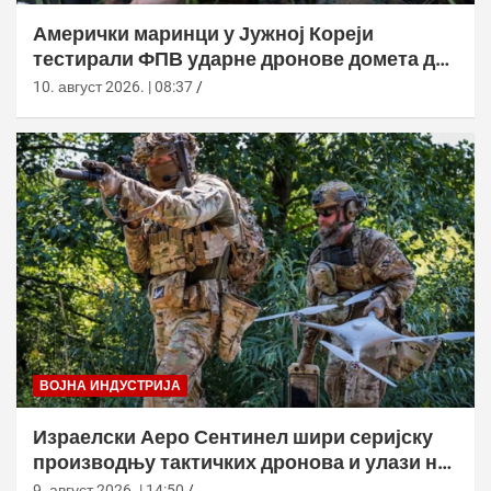
Амерички маринци у Јужној Кореји
тестирали ФПВ ударне дронове домета до
20 километара
10. август 2026. | 08:37
ВОЈНА ИНДУСТРИЈА
Израелски Аеро Сентинел шири серијску
производњу тактичких дронова и улази на
нова тржишта
9. август 2026. | 14:50