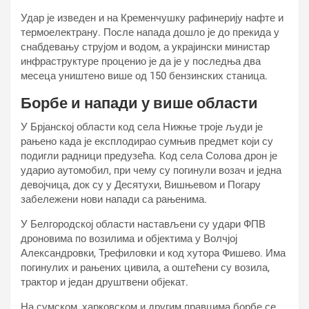
Удар је изведен и на Кременчушку рафинерију нафте и
термоелектрану. После напада дошло је до прекида у
снабдевању струјом и водом, а украјински министар
инфраструктуре проценио је да је у последња два
месеца уништено више од 150 бензинских станица.
Борбе и напади у више области
У Брјанској области код села Нижње троје људи је
рањено када је експлодирао сумњив предмет који су
подигли радници предузећа. Код села Солова дрон је
ударио аутомобил, при чему су погинули возач и једна
девојчица, док су у Десятухи, Вишњевом и Погару
забележени нови напади са рањенима.
У Белгородској области настављени су удари ФПВ
дроновима по возилима и објектима у Волчјој
Александровки, Трефиловки и код хутора Фишево. Има
погинулих и рањених цивила, а оштећени су возила,
трактор и један друштвени објекат.
На сумском, харковском и другим правцима борбе се