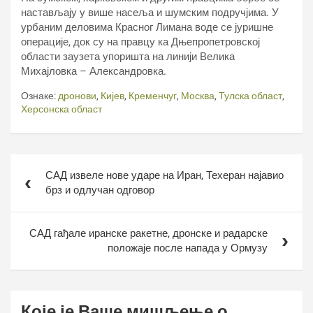
настављају у више насеља и шумским подручјима. У
урбаним деловима Красног Лимана воде се јуришне
операције, док су на правцу ка Дњепропетровској
области заузета упоришта на линији Велика
Михајловка – Александровка.
Ознаке:
дронови
,
Кијев
,
Кременчуг
,
Москва
,
Тулска област
,
Херсонска област
Кретање
САД извеле нове ударе на Иран, Техеран најавио
чланка
брз и одлучан одговор
САД гађале иранске ракетне, дронске и радарске
положаје после напада у Ормузу
Које је Ваше мишљење о