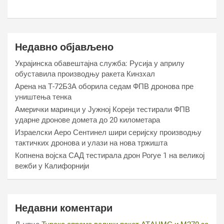
Недавно објављено
Украјинска обавештајна служба: Русија у априлу
обуставила производњу ракета Кинзхал
Арена на Т-72Б3А оборила седам ФПВ дронова пре
уништења тенка
Амерички маринци у Јужној Кореји тестирали ФПВ
ударне дронове домета до 20 километара
Израелски Аеро Сентинел шири серијску производњу
тактичких дронова и улази на нова тржишта
Копнена војска САД тестирала дрон Рогуе 1 на великој
вежби у Калифорнији
Недавни коментари