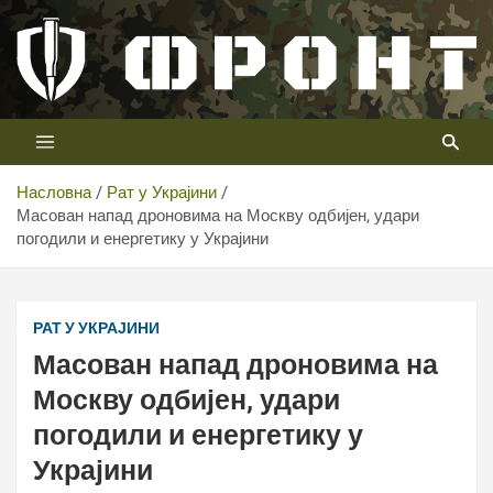
Скип
то
цонтент
Први војни канал у Србији
Телевизија ФРОНТ
Насловна
Рат у Украјини
Масован напад дроновима на Москву одбијен, удари
погодили и енергетику у Украјини
РАТ У УКРАЈИНИ
Масован напад дроновима на
Москву одбијен, удари
погодили и енергетику у
Украјини