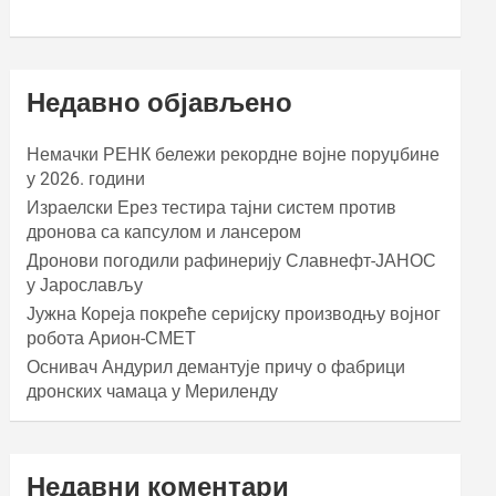
Недавно објављено
Немачки РЕНК бележи рекордне војне поруџбине
у 2026. години
Израелски Ерез тестира тајни систем против
дронова са капсулом и лансером
Дронови погодили рафинерију Славнефт-ЈАНОС
у Јарослављу
Јужна Кореја покреће серијску производњу војног
робота Арион-СМЕТ
Оснивач Андурил демантује причу о фабрици
дронских чамаца у Мериленду
Недавни коментари