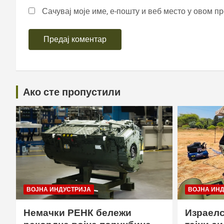
Сачувај моје име, е-пошту и веб место у овом п
Ако сте пропустили
ВОЈНА ИНДУСТРИЈА
ВОЈНА ИН
Немачки РЕНК бележи
Израелс