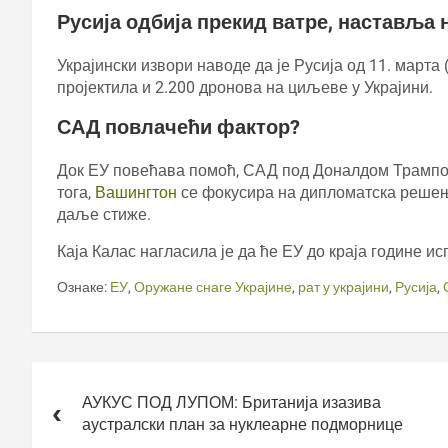
Русија одбија прекид ватре, наставља 
Украјински извори наводе да је Русија од 11. марта
пројектила и 2.200 дронова на циљеве у Украјини.
САД повлачећи фактор?
Док ЕУ повећава помоћ, САД под Доналдом Трампом
тога,
Вашингтон
се фокусира на дипломатска решењ
даље стиже.
Каја Калас нагласила је да ће ЕУ до краја године и
Ознаке:
ЕУ
,
Оружане снаге Украјине
,
рат у украјини
,
Русија
,
Кретање
чланка
АУКУС ПОД ЛУПОМ: Британија изазива
аустралски план за нуклеарне подморнице