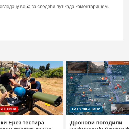
регледачу веба за следећи пут када коментаришем.
ДУСТРИЈА
РАТ У УКРАЈИНИ
ки Ерез тестира
Дронови погодили