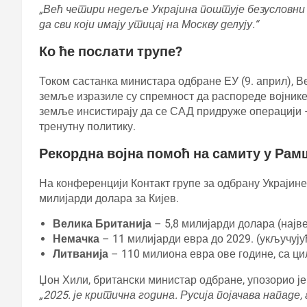
„Већ четири недеље Украјина поштује безусловни 
да сви који имају утицај на Москву делују.“
Ко ће послати трупе?
Током састанка министара одбране ЕУ (9. април), В
земље изразиле су спремност да распореде војнике 
земље инсистирају да се САД придруже операцији 
тренутну политику.
Рекордна војна помоћ на самиту у Рам
На конференцији Контакт групе за одбрану Украјине 
милијарди долара за Кијев.
Велика Британија
– 5,8 милијарди долара (најв
Немачка
– 11 милијарди евра до 2029. (укључују
Литванија
– 110 милиона евра ове године, са ц
Џон Хили, британски министар одбране, упозорио је
„2025. је критична година. Русија појачава нападе