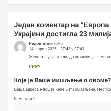
Један коментар на “
Европа 
Украјини достигла 23 милија
Редов Били
каже:
14. април 2025. | 07:43 у 07:43
Жене знају зашто дилдо не може да замен
Реплy
Које је Ваше мишљење о овоме?
Ваша адреса е-поште неће бити објављена.
Неопхо
Коментар
*