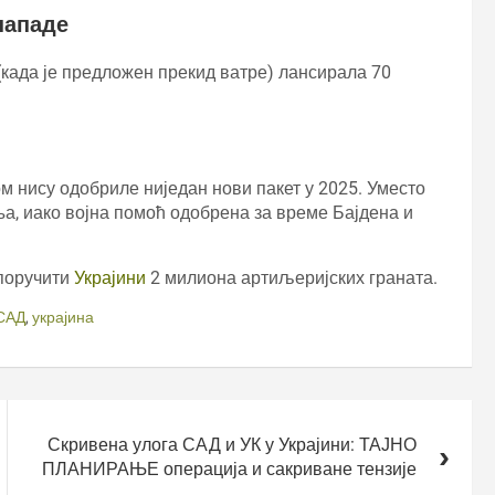
нападе
 (када је предложен прекид ватре) лансирала 70
 нису одобриле ниједан нови пакет у 2025. Уместо
а, иако војна помоћ одобрена за време Бајдена и
споручити
Украјини
2 милиона артиљеријских граната.
САД
,
украјина
Скривена улога САД и УК у Украјини: ТАЈНО
ПЛАНИРАЊЕ операција и сакриване тензије