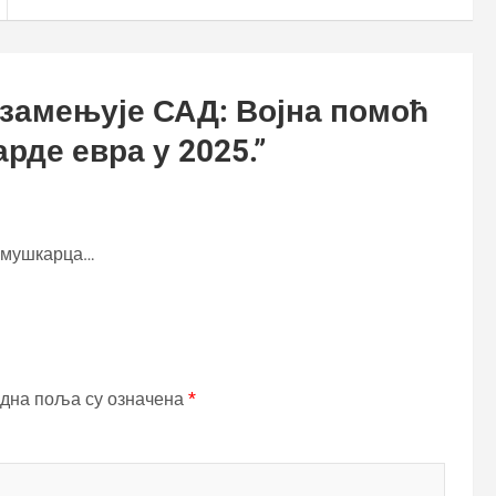
замењује САД: Војна помоћ
рде евра у 2025.
”
и мушкарца…
дна поља су означена
*