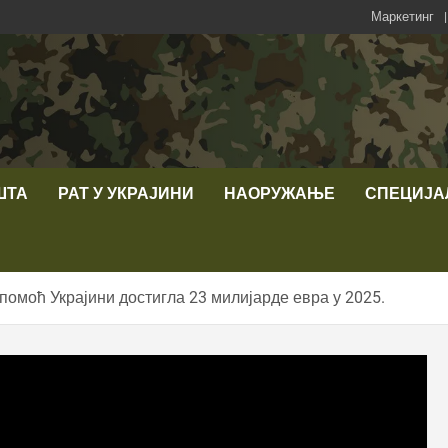
Маркетинг
ШТА
РАТ У УКРАЈИНИ
НАОРУЖАЊЕ
СПЕЦИЈА
помоћ Украјини достигла 23 милијарде евра у 2025.