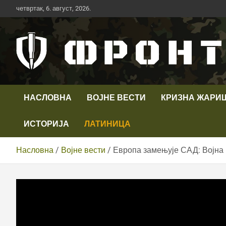
Скип
четвртак, 6. август, 2026.
то
цонтент
Први војни канал у Србији
Телевизија ФРОНТ
НАСЛОВНА
ВОЈНЕ ВЕСТИ
КРИЗНА ЖАРИ
ИСТОРИЈА
ЛАТИНИЦА
Насловна
Војне вести
Европа замењује САД: Војна 