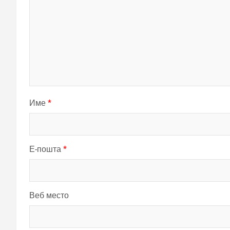
Име
*
Е-пошта
*
Веб место