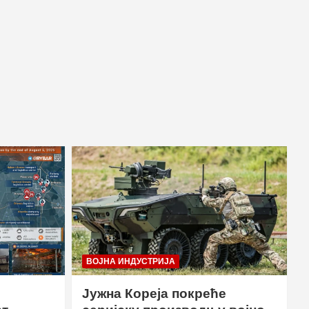
ВОЈНА ИНДУСТРИЈА
Јужна Кореја покреће