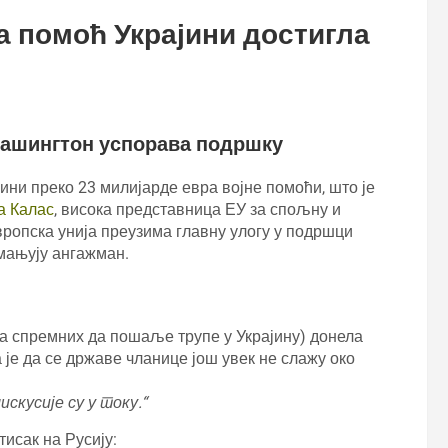
а помоћ Украјини достигла
 Вашингтон успорава подршку
ини преко 23 милијарде евра војне помоћи, што је
а Калас
, висока представница ЕУ за спољну и
вропска унија преузима главну улогу у подршци
мањују ангажман.
а спремних да пошаље трупе у Украјину) донела
а је да се државе чланице још увек не слажу око
скусије су у току.“
исак на Русију: