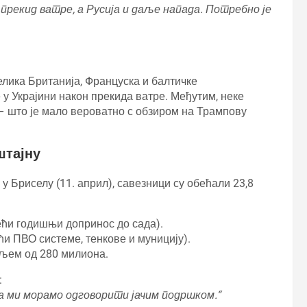
прекид ватре, а Русија и даље напада. Потребно је
елика Британија, Француска и балтичке
у Украјини након прекида ватре. Међутим, неке
– што је мало вероватно с обзиром на Трампову
штајну
у Бриселу (11. април), савезници су обећали 23,8
ећи годишњи допринос до сада).
ћи ПВО системе, тенкове и муницију).
иљем од 280 милиона.
:
, а ми морамо одговорити јачим подршком.“