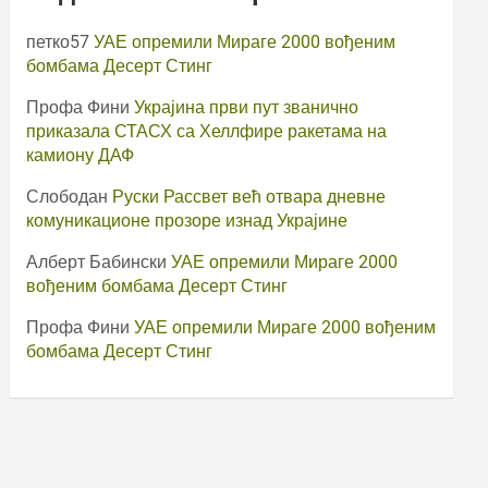
петко57
УАЕ опремили Мираге 2000 вођеним
бомбама Десерт Стинг
Профа Фини
Украјина први пут званично
приказала СТАСХ са Хеллфире ракетама на
камиону ДАФ
Слободан
Руски Рассвет већ отвара дневне
комуникационе прозоре изнад Украјине
Алберт Бабински
УАЕ опремили Мираге 2000
вођеним бомбама Десерт Стинг
Профа Фини
УАЕ опремили Мираге 2000 вођеним
бомбама Десерт Стинг