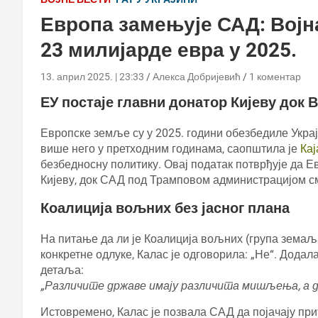
Европа замењује САД: Војн
23 милијарде евра у 2025.
13. април 2025. | 23:33
Алекса Добријевић
1 коментар
ЕУ постаје главни донатор Кијеву док
Европске земље су у 2025. години обезбедиле Украј
више него у претходним годинама, саопштила је
Кај
безбедносну политику. Овај податак потврђује да Е
Кијеву, док САД под Трамповом администрацијом с
Коалиција вољних без јасног плана
На питање да ли је Коалиција вољних (група земаљ
конкретне одлуке, Калас је одговорила: „Не“. Додал
детаља:
„Различите државе имају различита мишљења, а ди
Истовремено, Калас је позвала САД да појачају прит