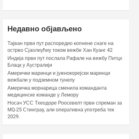
Недавно објављено
Тајван први пут распоредио копнене снаге на
острво Сјаолиућиу током вежбе Хан Куанг 42
Индија први пут послала Рафале на вежбу Питцх
Блацк у Аустралији
Амерички маринци и јужнокорејски маринци
вежбали у подземном тунелу
Америчка морнарица сменила команданта
медицинске команде у Лемору
Носач УСС Тхеодоре Роосевелт први спреман за
МQ-25 Стинграy, али оперативна употреба тек
2029.