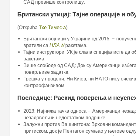
САД превише контролишу.
Британски утицај: Тајне операције и об
(Открића
Тхе Тимес-а
)
Британски војници у Украјини од 2015. – повучен
вратили са
НЛАW
ракетама.
Тајни инструктори: УК је слала специјалисте да о
ракетама.
Више слободе од САД: Док су Американци избегав
поверљиве задатке.
Грешка у процени: Ни Кијев, ни НАТО нису очекив
контраофанзивом.
Последице: Раскид поверења и неуспех
2023: Најнижа тачка односа – Американци неза
незадовољни недостатком подршке.
Залужни против Вашингтона: Врховни командант 
притиском, док је Пентагон сумњао у његове одлу