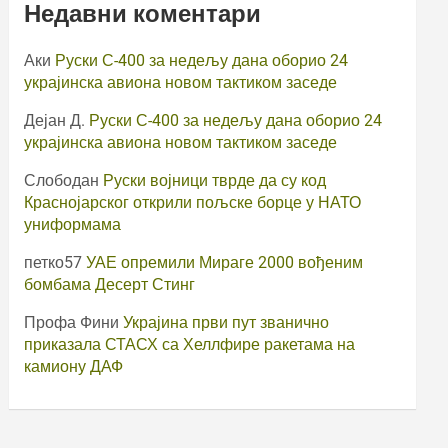
Недавни коментари
Аки
Руски С-400 за недељу дана оборио 24
украјинска авиона новом тактиком заседе
Дејан Д.
Руски С-400 за недељу дана оборио 24
украјинска авиона новом тактиком заседе
Слободан
Руски војници тврде да су код
Краснојарског открили пољске борце у НАТО
униформама
петко57
УАЕ опремили Мираге 2000 вођеним
бомбама Десерт Стинг
Профа Фини
Украјина први пут званично
приказала СТАСХ са Хеллфире ракетама на
камиону ДАФ