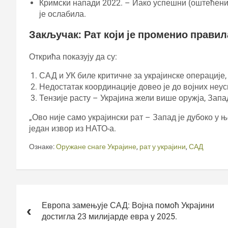
Кримски напади 2022. – Иако успешни (оштећени
је ослабила.
Закључак: Рат који је променио правил
Открића показују да су:
САД и УК биле критичне за украјинске операције,
Недостатак координације довео је до војних неус
Тензије расту – Украјина жели више оружја, Запа
„Ово није само украјински рат – Запад је дубоко у 
један извор из НАТО-а.
Ознаке:
Оружане снаге Украјине
,
рат у украјини
,
САД
Кретање
чланка
Европа замењује САД: Војна помоћ Украјини
достигла 23 милијарде евра у 2025.