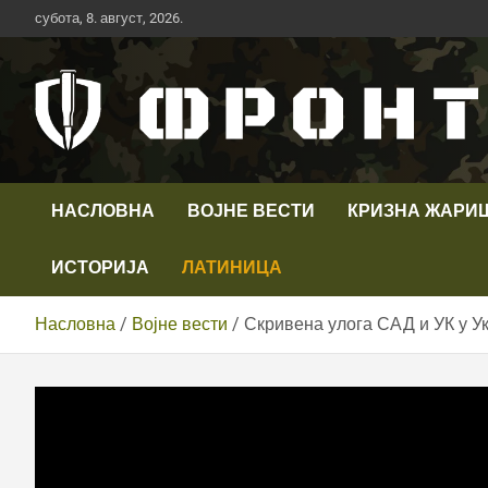
Скип
субота, 8. август, 2026.
то
цонтент
Први војни канал у Србији
Телевизија ФРОНТ
НАСЛОВНА
ВОЈНЕ ВЕСТИ
КРИЗНА ЖАРИ
ИСТОРИЈА
ЛАТИНИЦА
Насловна
Војне вести
Скривена улога САД и УК у 