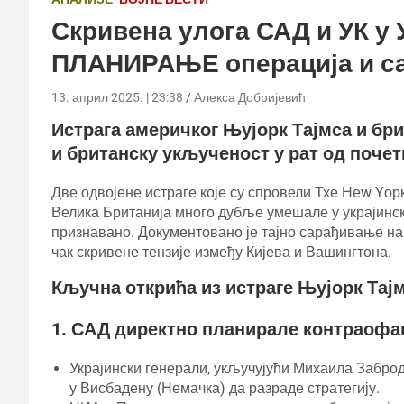
Скривена улога САД и УК у 
ПЛАНИРАЊЕ операција и са
13. април 2025. | 23:38
Алекса Добријевић
Истрага америчког Њујорк Тајмса и бр
и британску укљученост у рат од почет
Две одвојене истраге које су спровели Тхе Неw Yорк
Велика Британија много дубље умешале у украјинске
признавано. Документовано је тајно сарађивање на
чак скривене тензије између Кијева и Вашингтона.
Кључна открића из истраге Њујорк Тајм
1. САД директно планирале контраофан
Украјински генерали, укључујући Михаила Заброд
у Висбадену (Немачка) да разраде стратегију.