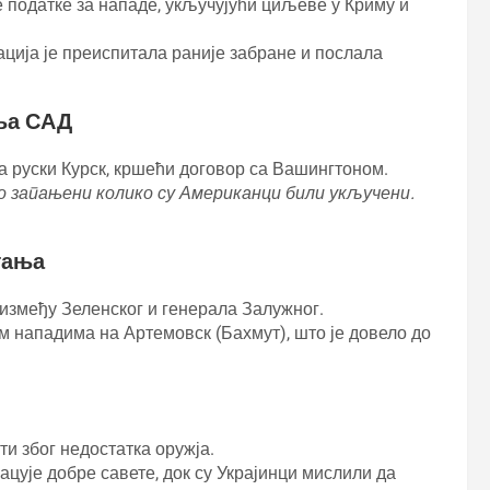
 податке за нападе, укључујући циљеве у Криму и
ција је преиспитала раније забране и послала
ања САД
на руски Курск, кршећи договор са Вашингтоном.
о запањени колико су Американци били укључени.
гања
 између Зеленског и генерала Залужног.
м нападима на Артемовск (Бахмут), што је довело до
ти због недостатка оружја.
ацује добре савете, док су Украјинци мислили да