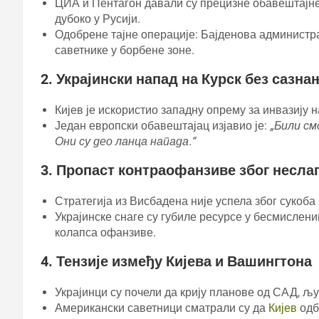
ЦИА и Пентагон давали су прецизне обавештајне
дубоко у Русији.
Одобрене тајне операције: Бајденова администра
саветнике у борбене зоне.
2. Украјински напад на Курск без сазн
Кијев је искористио западну опрему за инвазију 
Један европски обавештајац изјавио је:
„Били см
Они су део ланца напада.“
3. Пропаст контраофанзиве због несла
Стратегија из Висбадена није успела због сукоба
Украјинске снаге су губиле ресурсе у бесмислени
колапса офанзиве.
4. Тензије између Кијева и Вашингтона
Украјинци су почели да крију планове од САД, љу
Американски саветници сматрали су да
Кијев
одб