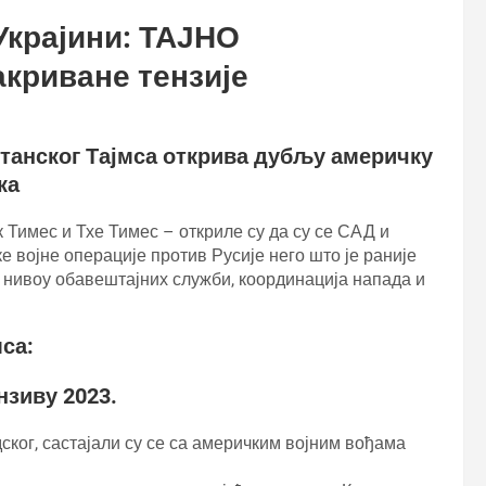
Украјини: ТАЈНО
криване тензије
итанског Тајмса открива дубљу америчку
ка
 Тимес и Тхе Тимес – откриле су да су се САД и
 војне операције против Русије него што је раније
 нивоу обавештајних служби, координација напада и
са:
зиву 2023.
ског, састајали су се са америчким војним вођама