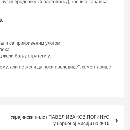
 руски бродови у Севастопољу), каснија сарадња
а
 али са прикривеним улогом.
пеха.
д жели бољу стратегију.
њему, али не жели да носи последице“, коментарише
Украјински пилот ПАВЕЛ ИВАНОВ ПОГИНУО
у борбеној мисији на Ф-16