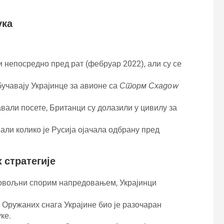
ука
и непосредно пред рат (фебруар 2022), али су се
бучавају Украјинце за авионе са
Сторм Схадоw
али посете, Британци су долазили у цивилу за
али колико је Русија ојачала одбрану пред
 стратегије
довољни спорим напредовањем, Украјинци
Оружаних снага Украјине био је разочаран
ке.