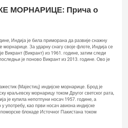
Е МОРНАРИЦЕ: Прича о
дине, Индија је била приморана да развије снажну
е морнарице. За ударну снагу своје флоте, Индија се
е Викрант (Викрант) из 1961. године, затим следи
оследњи је поново Викрант из 2013. године. Ово је
ажестик (Мајестиц) индијске морнарице. Брод је
ку краљевску морнарицу током Другог светског рата,
ја је купила непотпуни носач 1957. године, а
 у употребу, као први носач авиона индијске
 поморске блокаде Источног Пакистана током