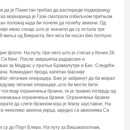
и да је Пакистан требао да распореди подморницу
ијска морнарица је Гази сматрала озбиљном претњом
ан положај када би почели да полећу авиони. Од
је имао сонар, што је значило да су остала три
0 миља од Викранта, без чега би носач био потпуно
не флоте. На путу, пре него што је стигао у Кочин 26.
 Си Кинг. После завршетка радарских и
товао за Мадрас у пратњи Брамапутре и Бис. Следећи
ча. Командант брода, капетан (касније
бог летачких операција. Био је забринут да би морал
едузму летачке операције, што би могло бити
 погледу ограничења брзине, те је тражио потврду од
угрожавања ограничења брзине. Ограничење брзине
морати да слети брзином која је близу зауставне. На
 се неколико авиона укрца, заједно са авионима Си
и су до Порт Блера. На путу за Вишакапатнам,