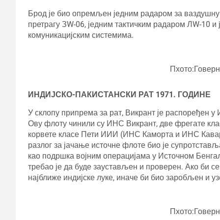
Брод је био опремљен једним радаром за ваздушну
претрагу ЗW-06, једним тактичким радаром ЛW-10 и
комуникацијским системима.
Пхото:Говер
ИНДИЈСКО-ПАКИСТАНСКИ РАТ 1971. ГОДИНЕ
У склопу припрема за рат, Викрант је распоређен у 
Ову флоту чинили су ИНС Викрант, две фрегате кл
корвете класе Пети ИИИ (ИНС Каморта и ИНС Кава
разлог за јачање источне флоте био је супротста
као подршка војним операцијама у Источном Бенгалу
требао је да буде заустављен и проверен. Ако би се
најближе индијске луке, иначе би био заробљен и уз
Пхото:Говер