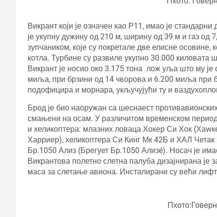
Пхото: Говер
Викрант који је означен као Р11, имао је стандарни
је укупну дужину од 210 м, ширину од 39 м и газ од 
зупчаником, које су покретале две елисне осовине,
котла. Турбине су развиле укупно 30.000 киловата ш
Викрант је носио око 3.175 тона лож уља што му је
миља, при брзини од 14 чворова и 6.200 миља при б
подофицира и морнара, укључујући ту и ваздухопло
Брод је био наоружан са шеснаест противавионских
смањени на осам. У различитом временском периоду
и хеликоптера: млазних ловаца Хокер Си Хок (Хаw
Харриер), хеликоптера Си Кинг Мк 42Б и ХАЛ Четак
Бр.1050 Ализ (Брегует Бр.1050 Ализé). Носач је има
Викрантова полетно слетна палуба дизајнирана је за 
маса за слетање авиона. Инсталирани су већи лифто
Пхото:Говер