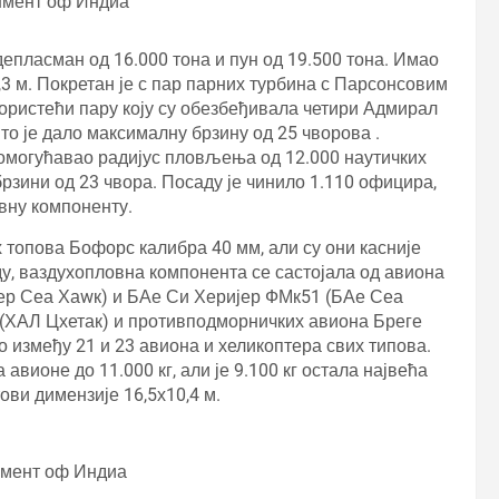
нмент оф Индиа
 депласман од 16.000 тона и пун од 19.500 тона. Имао
7,3 м. Покретан је с пар парних турбина с Парсонсовим
 користећи пару коју су обезбеђивала четири Адмирал
то је дало максималну брзину од 25 чворова .
 омогућавао радијус пловљења од 12.000 наутичких
рзини од 23 чвора. Посаду је чинило 1.110 официра,
вну компоненту.
 топова Бофорс калибра 40 мм, али су они касније
, ваздухопловна компонента се састојала од авиона
кер Сеа Хаwк) и БАе Си Херијер ФМк51 (БАе Сеа
 (ХАЛ Цхетак) и противподморничких авиона Бреге
о између 21 и 23 авиона и хеликоптера свих типова.
авионе до 11.000 кг, али је 9.100 кг остала највећа
ви димензије 16,5х10,4 м.
нмент оф Индиа