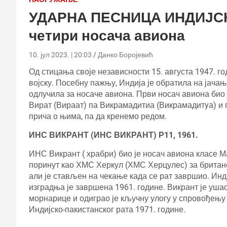
УДАРНА ПЕСНИЦА ИНДИЈСК
четири носача авиона
10. јул 2023. | 20:03
Данко Боројевић
Од стицања своје независности 15. августа 1947. го
војску. Посебну пажњу, Индија је обратила на јачањ
одлучила за носаче авиона. Први носач авиона био ј
Вират (Вираат) па Викрамадитиа (Викрамадитyа) и п
прича о њима, па да кренемо редом.
ИНС ВИКРАНТ (ИНС ВИКРАНТ) Р11, 1961.
ИНС Викрант ( храбри) био је носач авиона класе М
поринут као ХМС Херкул (ХМС Херцулес) за британс
али је стављен на чекање када се рат завршио. Инди
изградња је завршена 1961. године. Викрант је ушао
морнарице и одиграо је кључну улогу у спровођењу
Индијско-пакистанског рата 1971. године.