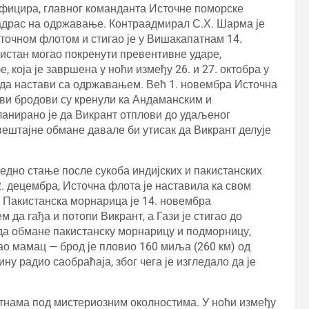
 официра, главног команданта Источне поморске
Мадрас на одржавање. Контраадмирал С.Х. Шарма је
точном флотом и стигао је у Вишакапатнам 14.
кистан могао покренути превентивне ударе,
 која је завршена у ноћи између 26. и 27. октобра у
 да настави са одржавањем. Већ 1. новембра Источна
сви бродови су кренули ка Андаманским и
ланирано је да Викрант отплови до удаљеног
вештајне обмане давале би утисак да Викрант делује
едно стање после сукоба индијских и пакистанских
2. децембра, Источна флота је наставила ка свом
 Пакистанска морнарица је 14. новембра
а гађа и потопи Викрант, а Гази је стигао до
 да обмане пакистанску морнарицу и подморницу,
ао мамац — брод је пловио 160 миља (260 км) од
у радио саобраћаја, због чега је изгледало да је
атнама под мистериозним околностима. У ноћи између