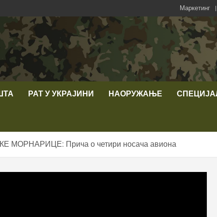
Маркетинг
ШТА
РАТ У УКРАЈИНИ
НАОРУЖАЊЕ
СПЕЦИЈА
 МОРНАРИЦЕ: Прича о четири носача авиона