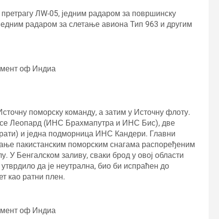
 претрагу ЛW-05, једним радаром за површинску
 једним радаром за слетање авиона Тип 963 и другим
нмент оф Индиа
Источну поморску команду, а затим у Источну флоту.
асе Леопард (ИНС Брахмапутра и ИНС Бис), две
рати) и једна подморница ИНС Кандери. Главни
вљање пакистанским поморским снагама распоређеним
. У Бенгалском заливу, сваки брод у овој области
 утврдило да је неутрална, био би испраћен до
ет као ратни плен.
нмент оф Индиа