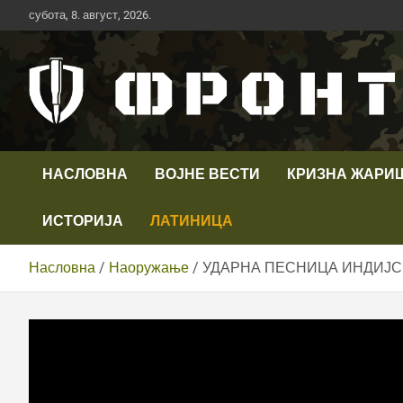
Скип
субота, 8. август, 2026.
то
цонтент
Први војни канал у Србији
Телевизија ФРОНТ
НАСЛОВНА
ВОЈНЕ ВЕСТИ
КРИЗНА ЖАРИ
ИСТОРИЈА
ЛАТИНИЦА
Насловна
Наоружање
УДАРНА ПЕСНИЦА ИНДИЈСКЕ