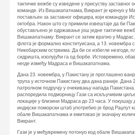
тактичке вежбе су изведене у присуству заставног
команде. Из Вишакапатнама, Викрант је кренуо у 
постављен за заставног официра, који командује Ис
октобра. Након што су примили извештаје да би Па
обустављено је одржавање још једне тактичке вежбе,
Вишакапатнаму. Викрант се затим вратио у Мадрас
флота је формално конституисана, а 13. новембра 
Никобарским острвима. Да би се избегле незгоде, п
сидришта, изолујући га од борбе. Истовремено, оба
негде између Мадраса и Вишакапатнама.
Дана 23. новембра, у Пакистану је проглашено ванр
трупа у источном Пакистану два дана раније. Дана 
патролном подручју у очекивању напада Пакистана.
распоредила подморницу Гази са искључивим циљем д
локације у близини Мадраса до 23 часа. У покушају
индијски поморски штаб употребио је брод Раџпут к
обале Вишакапатнама и емитовао је значајну количин
Викрант.
Гази је у међувремену потонуо код обале Вишакап