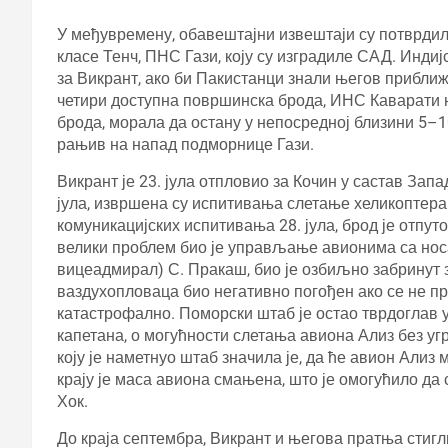
У међувремену, обавештајни извештаји су потврдил
класе Тенч, ПНС Гази, коју су изградиле САД. Инд
за Викрант, ако би Пакистанци знали његов приближ
четири доступна површинска брода, ИНС Каварати ни
брода, морала да остану у непосредној близини 5–1
рањив на напад подморнице Гази.
Викрант је 23. јула отпловио за Кочин у састав Запад
јула, извршена су испитивања слетање хеликоптера
комуникацијских испитивања 28. јула, брод је отпу
велики проблем био је управљање авионима са носа
вицеадмирал) С. Пракаш, био је озбиљно забринут з
ваздухопловаца био негативно погођен ако се не пр
катастрофално. Поморски штаб је остао тврдоглав у
капетана, о могућности слетања авиона Ализ без 
коју је наметнуо штаб значила је, да ће авион Ализ 
крају је маса авиона смањена, што је омогућило да
Хок.
До краја септембра, Викрант и његова пратња стигл