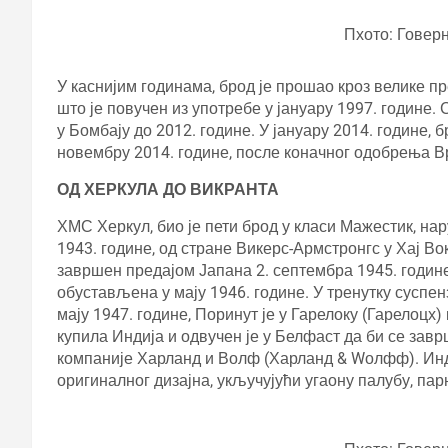
Пхото: Говер
У каснијим годинама, брод је прошао кроз велике п
што је повучен из употребе у јануару 1997. године.
у Бомбају до 2012. године. У јануару 2014. године, 
новембру 2014. године, после коначног одобрења В
ОД ХЕРКУЛА ДО ВИКРАНТА
ХМС Херкул, био је пети брод у класи Мажестик, нару
1943. године, од стране Викерс-Армстронгс у Хај Вок
завршен предајом Јапана 2. септембра 1945. године,
обустављена у мају 1946. године. У тренутку суспензи
мају 1947. године, Поринут је у Гарелоку (Гарелоцх) 
купила Индија и одвучен је у Белфаст да би се зав
компаније Харланд и Волф (Харланд & Wолфф). Ин
оригиналног дизајна, укључујући угаону палубу, па