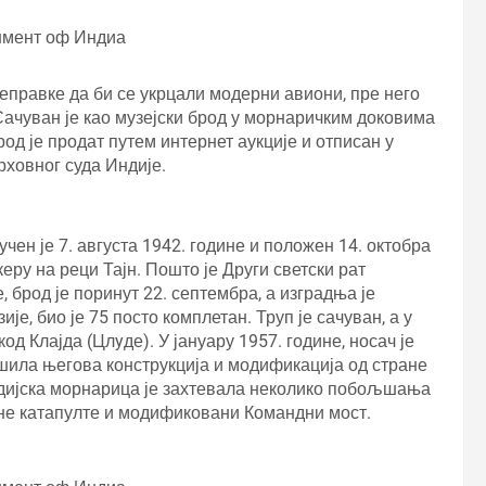
нмент оф Индиа
реправке да би се укрцали модерни авиони, пре него
 Сачуван је као музејски брод у морнаричким доковима
брод је продат путем интернет аукције и отписан у
рховног суда Индије.
чен је 7. августа 1942. године и положен 14. октобра
еру на реци Тајн. Пошто је Други светски рат
 брод је поринут 22. септембра, а изградња је
је, био је 75 посто комплетан. Труп је сачуван, а у
код Клајда (Цлyде). У јануару 1957. године, носач је
ршила његова конструкција и модификација од стране
дијска морнарица је захтевала неколико побољшања
рне катапулте и модификовани Командни мост.