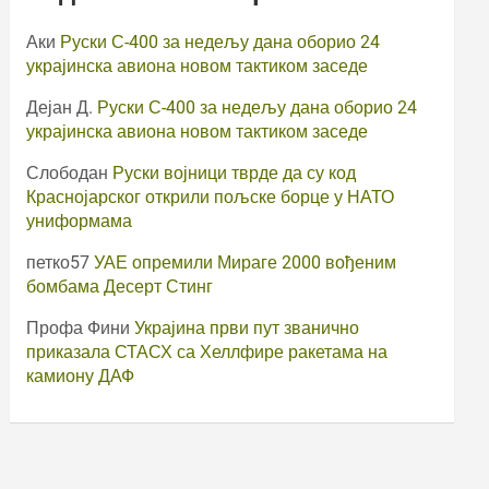
Аки
Руски С-400 за недељу дана оборио 24
украјинска авиона новом тактиком заседе
Дејан Д.
Руски С-400 за недељу дана оборио 24
украјинска авиона новом тактиком заседе
Слободан
Руски војници тврде да су код
Краснојарског открили пољске борце у НАТО
униформама
петко57
УАЕ опремили Мираге 2000 вођеним
бомбама Десерт Стинг
Профа Фини
Украјина први пут званично
приказала СТАСХ са Хеллфире ракетама на
камиону ДАФ