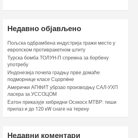
Недавно објављено
Пољска одбрамбена индустрија тражи место у
европском противракетном штиту
Турска бомба ТОЛУН-П спремна за борбену
употребу
Индонезија почела градњу прве домаће
подморнице класе Сцорпèне
Амерички АПФИТ убрзао производњу САЛ-УХП
ласера за УССОЦОМ
Еатон приказује хибридни Осхкосх МТВР: тиши
прилаз и до 120 кW снаге на терену
Недавни коментари