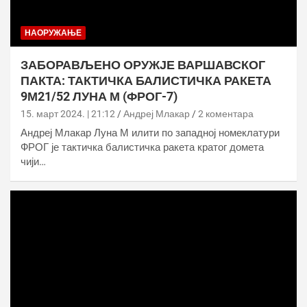
НАОРУЖАЊЕ
ЗАБОРАВЉЕНО ОРУЖЈЕ ВАРШАВСКОГ
ПАКТА: ТАКТИЧКА БАЛИСТИЧКА РАКЕТА
9М21/52 ЛУНА М (ФРОГ-7)
15. март 2024. | 21:12
Андреј Млакар
2 коментара
Андреј Млакар Луна М илити по западној номеклатури
ФРОГ је тактичка балистичка ракета кратог домета
чији…