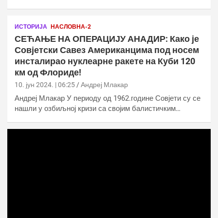
ИСТОРИЈА
НАСЛОВНА-2
СЕЋАЊЕ НА ОПЕРАЦИЈУ АНАДИР: Како је
Совјетски Савез Американцима под носем
инсталирао нуклеарне ракете на Куби 120
км од Флориде!
10. јун 2024. | 06:25
Андреј Млакар
Андреј Млакар У периоду од 1962.године Совјети су се
нашли у озбиљној кризи са својим балистичким…