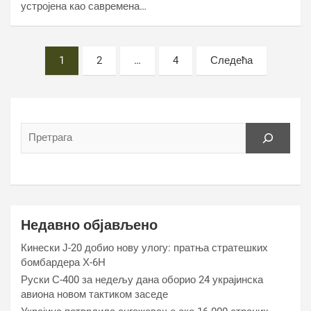
устројена као савремена…
Постс
1
2
…
4
Следећа
пагинатион
Недавно објављено
Кинески Ј-20 добио нову улогу: пратња стратешких
бомбардера Х-6Н
Руски С-400 за недељу дана оборио 24 украјинска
авиона новом тактиком заседе