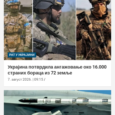
РАТ У УКРАЈИНИ
Украјина потврдила ангажовање око 16.000
страних бораца из 72 земље
7. август 2026. | 09:15