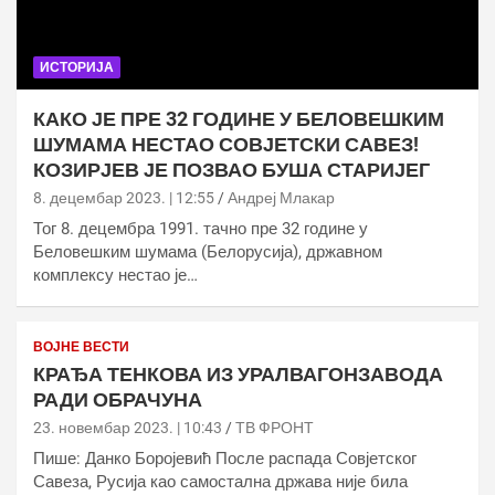
ИСТОРИЈА
КАКО ЈЕ ПРЕ 32 ГОДИНЕ У БЕЛОВЕШКИМ
ШУМАМА НЕСТАО СОВЈЕТСКИ САВЕЗ!
КОЗИРЈЕВ ЈЕ ПОЗВАО БУША СТАРИЈЕГ
8. децембар 2023. | 12:55
Андреј Млакар
Тог 8. децембра 1991. тачно пре 32 године у
Беловешким шумама (Белорусија), државном
комплексу нестао је…
ВОЈНЕ ВЕСТИ
КРАЂА ТЕНКОВА ИЗ УРАЛВАГОНЗАВОДА
РАДИ ОБРАЧУНА
23. новембар 2023. | 10:43
ТВ ФРОНТ
Пише: Данко Боројевић После распада Совјетског
Савеза, Русија као самостална држава није била