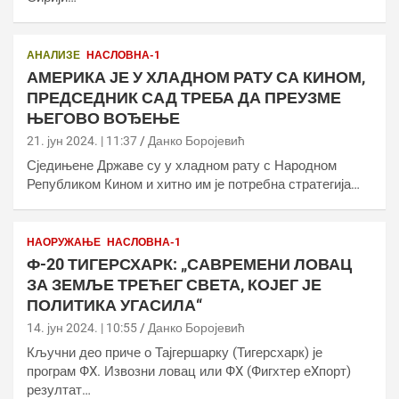
АНАЛИЗЕ
НАСЛОВНА-1
АМЕРИКА ЈЕ У ХЛАДНОМ РАТУ СА КИНОМ,
ПРЕДСЕДНИК САД ТРЕБА ДА ПРЕУЗМЕ
ЊЕГОВО ВОЂЕЊЕ
21. јун 2024. | 11:37
Данко Боројевић
Сједињене Државе су у хладном рату с Народном
Републиком Кином и хитно им је потребна стратегија…
НАОРУЖАЊЕ
НАСЛОВНА-1
Ф-20 ТИГЕРСХАРК: „САВРЕМЕНИ ЛОВАЦ
ЗА ЗЕМЉЕ ТРЕЋЕГ СВЕТА, КОЈЕГ ЈЕ
ПОЛИТИКА УГАСИЛА“
14. јун 2024. | 10:55
Данко Боројевић
Кључни део приче о Тајгершарку (Тигерсхарк) је
програм ФX. Извозни ловац или ФX (Фигхтер еXпорт)
резултат…