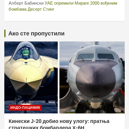
Алберт Бабински
УАЕ опремили Мираге 2000 вођеним
бомбама Десерт Стинг
Ако сте пропустили
ИНДО-ПАЦИФИК
Кинески Ј-20 добио нову улогу: пратња
стратешких бомбардера Х-6Н