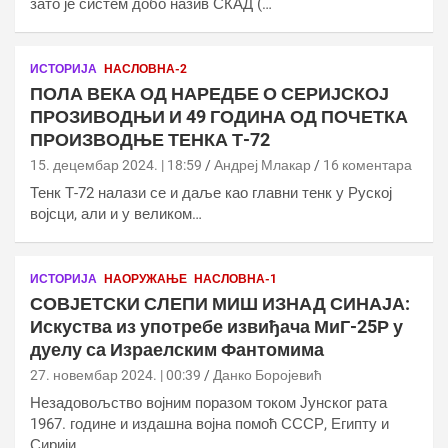
зато је систем добо назив СКАД (…
ИСТОРИЈА
НАСЛОВНА-2
ПОЛА ВЕКА ОД НАРЕДБЕ О СЕРИЈСКОЈ
ПРОЗИВОДЊИ И 49 ГОДИНА ОД ПОЧЕТКА
ПРОИЗВОДЊЕ ТЕНКА Т-72
15. децембар 2024. | 18:59
Андреј Млакар
16 коментара
Тенк Т-72 налази се и даље као главни тенк у Руској
војсци, али и у великом…
ИСТОРИЈА
НАОРУЖАЊЕ
НАСЛОВНА-1
СОВЈЕТСКИ СЛЕПИ МИШ ИЗНАД СИНАЈА:
Искуства из употребе извиђача МиГ-25Р у
дуелу са Израелским Фантомима
27. новембар 2024. | 00:39
Данко Боројевић
Незадовољство војним поразом током Јунског рата
1967. године и издашна војна помоћ СССР, Египту и
Сирији…