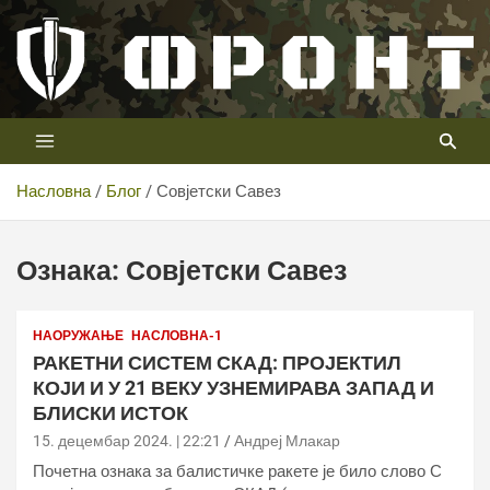
Скип
то
цонтент
Први војни канал у Србији
Телевизија ФРОНТ
Насловна
Блог
Совјетски Савез
Ознака:
Совјетски Савез
НАОРУЖАЊЕ
НАСЛОВНА-1
РАКЕТНИ СИСТЕМ СКАД: ПРОЈЕКТИЛ
КОЈИ И У 21 ВЕКУ УЗНЕМИРАВА ЗАПАД И
БЛИСКИ ИСТОК
15. децембар 2024. | 22:21
Андреј Млакар
Почетна ознака за балистичке ракете је било слово С