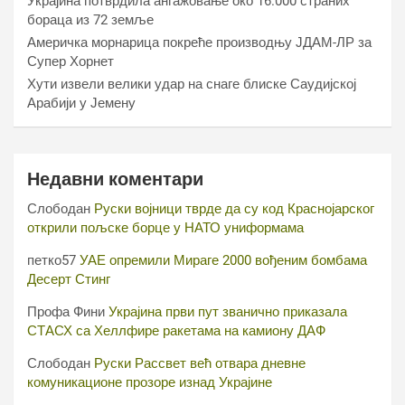
Украјина потврдила ангажовање око 16.000 страних
бораца из 72 земље
Америчка морнарица покреће производњу ЈДАМ-ЛР за
Супер Хорнет
Хути извели велики удар на снаге блиске Саудијској
Арабији у Јемену
Недавни коментари
Слободан
Руски војници тврде да су код Краснојарског
открили пољске борце у НАТО униформама
петко57
УАЕ опремили Мираге 2000 вођеним бомбама
Десерт Стинг
Профа Фини
Украјина први пут званично приказала
СТАСХ са Хеллфире ракетама на камиону ДАФ
Слободан
Руски Рассвет већ отвара дневне
комуникационе прозоре изнад Украјине