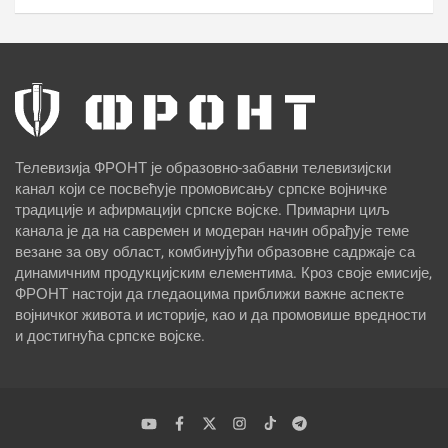
Телевизија ФРОНТ је образовно-забавни телевизијски
канал који се посвећује промовисању српске војничке
традиције и афирмацији српске војске. Примарни циљ
канала је да на савремен и модеран начин обрађује теме
везане за ову област, комбинујући образовне садржаје са
динамичним продукцијским елементима. Кроз своје емисије,
ФРОНТ настоји да гледаоцима приближи важне аспекте
војничког живота и историје, као и да промовише вредности
и достигнућа српске војске.