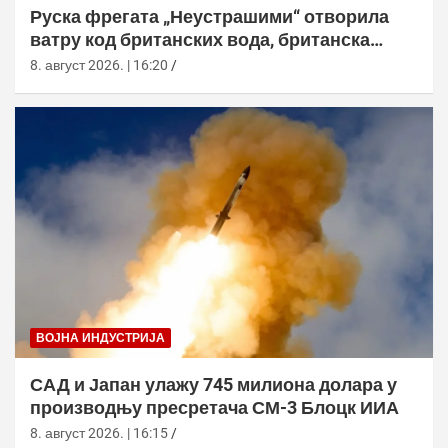
Руска фрегата „Неустрашими“ отворила
ватру код британских вода, британска
морнарица појачала праћење
8. август 2026. | 16:20
ВОЈНА ИНДУСТРИЈА
САД и Јапан улажу 745 милиона долара у
производњу пресретача СМ-3 Блоцк ИИА
8. август 2026. | 16:15