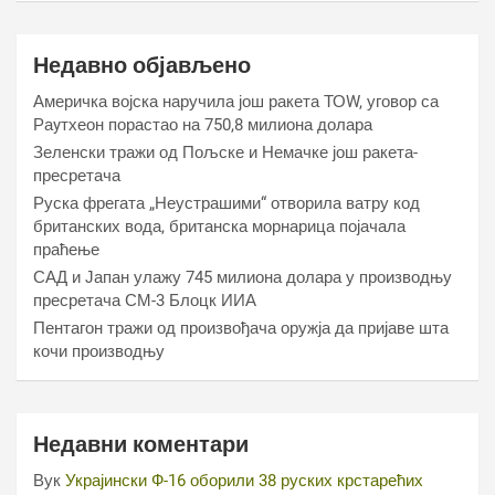
Недавно објављено
Америчка војска наручила још ракета ТОW, уговор са
Раyтхеон порастао на 750,8 милиона долара
Зеленски тражи од Пољске и Немачке још ракета-
пресретача
Руска фрегата „Неустрашими“ отворила ватру код
британских вода, британска морнарица појачала
праћење
САД и Јапан улажу 745 милиона долара у производњу
пресретача СМ-3 Блоцк ИИА
Пентагон тражи од произвођача оружја да пријаве шта
кочи производњу
Недавни коментари
Вук
Украјински Ф-16 оборили 38 руских крстарећих