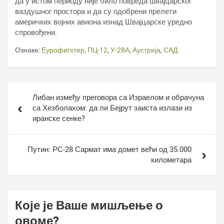
да у истом периоду није било повреда швајцарског
ваздушног простора и да су одобрени прелети
америчких војних авиона изнад Швајцарске уредно
спровођени.
Ознаке:
Еурофигхтер
,
ПЦ-12
,
У-28А
,
Аустрија
,
САД
Кретање
Либан између преговора са Израелом и обрачуна
чланка
са Хезболахом: да ли Бејрут заиста излази из
иранске сенке?
Путин: РС-28 Сармат има домет већи од 35.000
километара
Које је Ваше мишљење о
овоме?