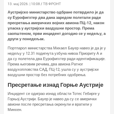
13. мај 2026. | 10:08
ТВ ФРОНТ
Аустријско министарство одбране потврдило је да
су Еурофигхтер два дана заредом полетали ради
пресретања америчких војних авиона ПЦ-12, након
уласка у аустријски ваздушни простор. Према
саопштеном, први инцидент догодио се у недељу, а
други у понедељак.
Портпарол министарства Михаел Бауер навео је да је у
недељу у 12.31 подигнута узбуна нивоа Приоритy А и
да су полетела два Еурофигхтер ради идентификације.
Према његовим речима, два авиона Ратног
ваздухопловства САД, ПЦ-12, ушла су у аустријски
ваздушни простор без потребних одобрења.
Пресретање изнад Горње Аустрије
Инцидент се одиграо изнад области Тотес Гебирге у
Горњој Аустрији. Бауер је навео да су се амерички
авиони после пресретања окренули и вратили у
Минхен.