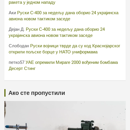
ракета у једном нападу
Аки
Руски С-400 за недељу дана оборио 24 украјинска
авиона новом тактиком заседе
Дејан Д.
Руски С-400 за недељу дана оборио 24
украјинска авиона новом тактиком заседе
Слободан
Руски војници тврде да су код Краснојарског
открили пољске борце у НАТО униформама
петко57
УАЕ опремили Мираге 2000 вођеним бомбама
Десерт Стинг
Ако сте пропустили