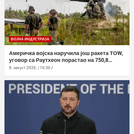
ВОЈНА ИНДУСТРИЈА
Америчка војска наручила још ракета ТОW,
уговор са Раyтхеон порастао на 750,8
милиона долара
8. август 2026. | 16:30