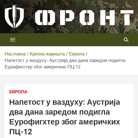
Скип
то
цонтент
Први војни канал у Србији
Телевизија ФРОНТ
Насловна
Кризна жаришта
Европа
Напетост у ваздуху: Аустрија два дана заредом подигла
Еурофигхтер због америчких ПЦ-12
ЕВРОПА
Напетост у ваздуху: Аустрија
два дана заредом подигла
Еурофигхтер због америчких
ПЦ-12