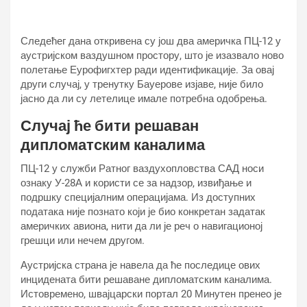
Следећег дана откривена су још два америчка ПЦ-12 у
аустријском ваздушном простору, што је изазвало ново
полетање Еурофигхтер ради идентификације. За овај
други случај, у тренутку Бауерове изјаве, није било
јасно да ли су летелице имале потребна одобрења.
Случај ће бити решаван
дипломатским каналима
ПЦ-12 у служби Ратног ваздухопловства САД носи
ознаку У-28А и користи се за надзор, извиђање и
подршку специјалним операцијама. Из доступних
података није познато који је био конкретан задатак
америчких авиона, нити да ли је реч о навигационој
грешци или нечем другом.
Аустријска страна је навела да ће последице ових
инцидената бити решаване дипломатским каналима.
Истовремено, швајцарски портал 20 Минутен пренео је