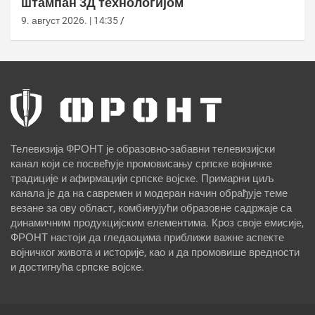
штампан 3Д технологијом
9. август 2026. | 14:35
Телевизија ФРОНТ је образовно-забавни телевизијски
канал који се посвећује промовисању српске војничке
традиције и афирмацији српске војске. Примарни циљ
канала је да на савремен и модеран начин обрађује теме
везане за ову област, комбинујући образовне садржаје са
динамичним продукцијским елементима. Кроз своје емисије,
ФРОНТ настоји да гледаоцима приближи важне аспекте
војничког живота и историје, као и да промовише вредности
и достигнућа српске војске.