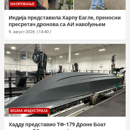
НАОРУЖАЊЕ
Индија представила Харпy Еагле, преносни
пресретач дронова са АИ навођењем
9. август 2026. | 14:40
ВОЈНА ИНДУСТРИЈА
Хаддy представио ТФ-179 Дроне Боат