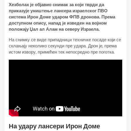
Хезболах је објавио снимак за који тврди да
приказује уништење лансера израелског ПВО
система Ирон Доме ударом ФПВ дронова. Према
доступном опису, напад је изведен на војном
положају Џал ал Алам на северу Израела.
На снимку се виде припадници техничке посаде који се
склањају неколико секунди пре удара. Дрон је, према
истом извору, примећен тек непосредно пре поготка.
На удару лансери Ирон Доме