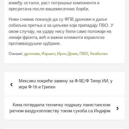
између осталог, раст потрошње компоненти и
пресретача после вишемесечних борби.
Нови снимак показује да су ФПВ дронови и даље
озбиљна претња и за циљеве који припадају ПВО. У
овом случају, на удару нису били само положаји на
линији фронта, већ и важни елементи израелске
противваздушне одбране.
Ознаке:
дронови
,
Израел
,
Ирон Доме
,
ПВО
,
Хезболах
Кретање
Мексико покреће замену за Ф-5Е/Ф Тигер ИИ, у
чланка
игри Ф-16 и Грипен
Кина потврдила техничку подршку пакистанском
ратном ваздухопловству током сукоба са Индијом