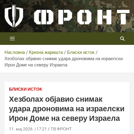
Скип
то
цонтент
Први војни канал у Србији
Телевизија ФРОНТ
Насловна
Кризна жаришта
Блиски исток
Хезболах објавио снимак удара дроновима на израелски
Ирон Доме на северу Израела
БЛИСКИ ИСТОК
Хезболах објавио снимак
удара дроновима на израелски
Ирон Доме на северу Израела
11. мај 2026. | 17:21
ТВ ФРОНТ