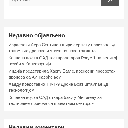
Недавно објављено
Израелски Аеро Сентинел шири серијску производњу
тактичких дронова и улази на нова тржишта
Копнена војска САД тестирала дрон Рогуе 1 на великој
вежби у Калифорнији
Индија представила Харпy Еагле, преносни пресретач
дронова са АИ навођењем
Хаддy представио ТФ-179 Дроне Боат штампан 3Д
технологијом
Копнена војска САД отвара базу у Мичигену за
тестирање дронова са приватним сектором
Недавни коментари