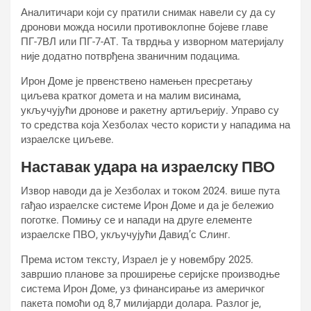
Аналитичари који су пратили снимак навели су да су
дронови можда носили противоклопне бојеве главе
ПГ-7ВЛ или ПГ-7-АТ. Та тврдња у изворном материјалу
није додатно потврђена званичним подацима.
Ирон Доме је првенствено намењен пресретању
циљева кратког домета и на малим висинама,
укључујући дронове и ракетну артиљерију. Управо су
то средства која Хезболах често користи у нападима на
израелске циљеве.
Наставак удара на израелску ПВО
Извор наводи да је Хезболах и током 2024. више пута
гађао израелске системе Ирон Доме и да је бележио
поготке. Помињу се и напади на друге елементе
израелске ПВО, укључујући Давид’с Слинг.
Према истом тексту, Израел је у новембру 2025.
завршио планове за проширење серијске производње
система Ирон Доме, уз финансирање из америчког
пакета помоћи од 8,7 милијарди долара. Разлог је,