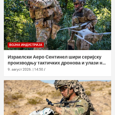
ВОЈНА ИНДУСТРИЈА
Израелски Аеро Сентинел шири серијску
производњу тактичких дронова и улази на
нова тржишта
9. август 2026. | 14:50