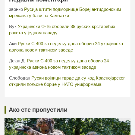
звонко
Русија штити подморнице Бореј антидронским
мрежама у бази на Камчатки
Вук
Украјински Ф-16 оборили 38 руских крстарећих
ракета у једном нападу
Аки
Руски С-400 за недељу дана оборио 24 украјинска
авиона новом тактиком заседе
Дејан Д.
Руски С-400 за недељу дана оборио 24
украјинска авиона новом тактиком заседе
Слободан
Руски војници тврде да су код Краснојарског
открили пољске борце у НАТО униформама
Ако сте пропустили