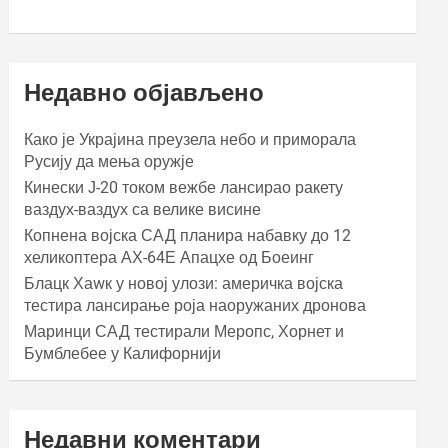
Недавно објављено
Како је Украјина преузела небо и приморала
Русију да мења оружје
Кинески Ј-20 током вежбе лансирао ракету
ваздух-ваздух са велике висине
Копнена војска САД планира набавку до 12
хеликоптера АХ-64Е Апацхе од Боеинг
Блацк Хаwк у новој улози: америчка војска
тестира лансирање роја наоружаних дронова
Маринци САД тестирали Меропс, Хорнет и
Бумблебее у Калифорнији
Недавни коментари