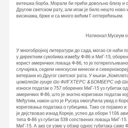
витешка борба. Морали би прићи довољно близу и о
Другом светском рату, али ипак је било нешто ново 
висинама, брже и са много већим Г-оптерећењем.
Натионал Мусеум о
У многобројној литератури до сада, могао се наћи по
у директним сукобима између Ф-86 и МиГ-15, оборено
корист америчких ловаца Ф-86, то је поткрепљивано
случајева, седели неискусни кинески и севернокоре
ветерани из Другог светског рата. У књизи „Комплет
цомплете гуиде то ФИГХТЕРС & БОМБЕРС оф тх
износи податак о 757 оборених МиГ-15 уз губитак од
америчких Ф-86, што је знатно коригован податак кој
Међутим, након што је Русија омогућила увид о Коре
кориговања података о губицима. Тако се појавио и 
је дејствовао изнад Кореје, успео да обори 1106 ави
типа Ф-86 уз губитак 538 сопствених ловаца МиГ-15. 
МиГ-15. А ако се узме у обзир однос губитака само Ф