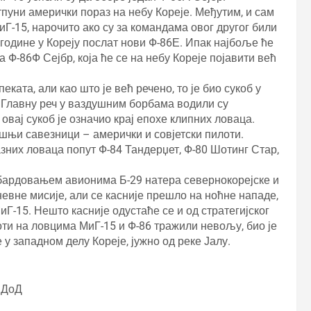
тпуни амерички пораз на небу Кореје. Међутим, и сам
иГ-15, нарочито ако су за командама овог другог били
. године у Кореју послат нови Ф-86Е. Ипак најбоље ће
 Ф-86Ф Сејбр, која ће се на небу Кореје појавити већ
ката, али као што је већ речено, то је био сукоб у
. Главну реч у ваздушним борбама водили су
овај сукоб је означио крај епохе клипних ловаца.
ашњи савезници – амерички и совјетски пилоти.
зних ловаца попут Ф-84 Тандерџет, Ф-80 Шотинг Стар,
мбардовањем авионима Б-29 натера севернокорејске и
невне мисије, али се касније прешло на ноћне нападе,
Г-15. Нешто касније одустаће се и од стратегијског
ти на ловцима МиГ-15 и Ф-86 тражили невољу, био је
е у западном делу Кореје, јужно од реке Јалу.
СДоД