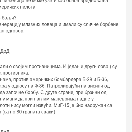
ва чињеница не може узети као основ вредновања
меричких пилота.
ио бољи?
енерацију млазних ловаца и имали су сличне борбене
ан одговор.
СДоД
али о својим противницима. И један и други ловац су
а противника.
нама, против америчких бомбардера Б-29 и Б-36,
ара у односу на Ф-86. Патролирајући на висини од
 да започне борбу. С друге стране, при брзини од
асну ману да при наглим маневрима падне у
илоти нису могли извући. МиГ-15 је био наоружан са
 (са по 80 граната сваки).