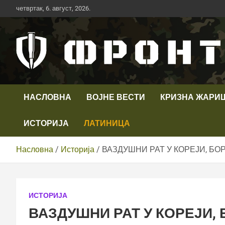
Скип
четвртак, 6. август, 2026.
то
цонтент
Први војни канал у Србији
Телевизија ФРОНТ
НАСЛОВНА
ВОЈНЕ ВЕСТИ
КРИЗНА ЖАРИ
ИСТОРИЈА
ЛАТИНИЦА
Насловна
Историја
ВАЗДУШНИ РАТ У КОРЕЈИ, Б
ИСТОРИЈА
ВАЗДУШНИ РАТ У КОРЕЈИ,