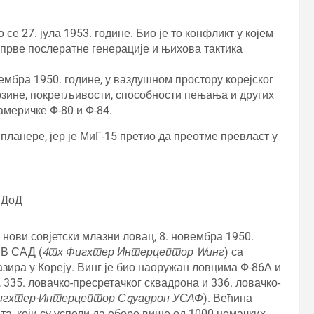
 се 27. јула 1953. године. Био је то конфликт у којем
 прве послератне генерације и њихова тактика
ембра 1950. године, у ваздушном простору корејског
брзине, покретљивости, способности пењања и других
меричке Ф-80 и Ф-84.
планере, јер је МиГ-15 претио да преотме превласт у
СДоД
 нови совјетски млазни ловац, 8. новембра 1950.
РВ САД (
4тх Фигхтер Интерцептор Wинг
) са
азира у Кореју. Винг је био наоружан ловцима Ф-86А и
, 335. ловачко-пресретачког сквадрона и 336. ловачко-
Фигхтер-Интерцептор Сqуадрон УСАФ
). Већина
ата, који су успели да оборе више од 1000 немачких