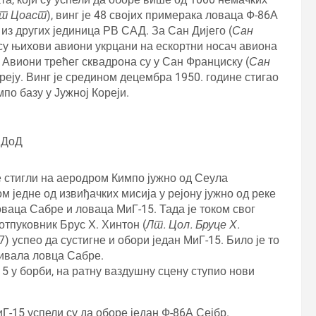
т Цоаст
), винг је 48 својих примерака ловаца Ф-86А
из других јединица РВ САД. За Сан Дијего (
Сан
у су њихови авиони укрцани на ескортни носач авиона
Авиони трећег сквадрона су у Сан Франциску (
Сан
ореју. Винг је средином децембра 1950. године стигао
по базу у Јужној Кореји.
СДоД
е стигли на аеродром Кимпо јужно од Сеула
м једне од извиђачких мисија у рејону јужно од реке
оваца Сабре и ловаца МиГ-15. Тада је током свог
отпуковник Брус Х. Хинтон (
Лт. Цол. Бруце Х.
7) успео да сустигне и обори један МиГ-15. Било је то
ривала ловца Сабре.
-15 у борби, на ратну ваздушну сцену ступио нови
Г-15 успели су да оборе један Ф-86А Сејбр.