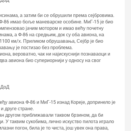
СДоД
исинама, а затим би се обрушили према сејбровима.
 Ф-86 имао боље маневарске особине. МиГ-15 је био
, компензовао јачим мотором и имао већу почетну
нама, а Ф-86 на средњим, док су оба авиона, на
 1100 км/х. Приликом обрушавања, Сејбр је био
шавању је постизао без проблема.
виона, вероватно, чак ни најискуснији познаваоци и
 два авиона био супериорнији у односу на свог
СДоД
ђу авиона Ф-86 и МиГ-15 изнад Кореје, допринело је
и друге стране.
дан другом приближавали таквом брзином, да би
и. У таквим сукобима, лично искуство пилота играло
лазни погон, била је то чиста, још увек она права,