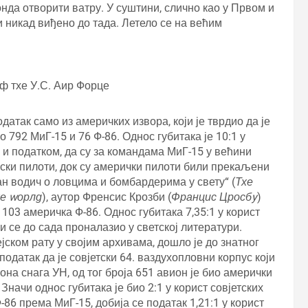
нда отворити ватру. У суштини, слично као у Првом и
и никад виђено до тада. Летело се на већим
ф тхе У.С. Аир Форце
датак само из америчких извора, који је тврдио да је
 792 МиГ-15 и 76 Ф-86. Однос губитака је 10:1 у
 и податком, да су за командама МиГ-15 у већини
јски пилоти, док су амерички пилоти били прекаљени
ан водич о ловцима и бомбардерима у свету“ (
Тхе
е wорлд
), аутор Френсис Крозби (
Францис Цросбy
)
 103 америчка Ф-86. Однос губитака 7,35:1 у корист
и се до сада проналазио у светској литератури.
јском рату у својим архивама, дошло је до знатног
податак да је совјетски 64. ваздухопловни корпус који
она снага УН, од тог броја 651 авион је био амерички
Значи однос губитака је био 2:1 у корист совјетских
-86 према МиГ-15, добија се податак 1,21:1 у корист