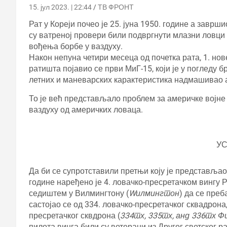
15. јул 2023. | 22:44
ТВ ФРОНТ
Рат у Кореји почео је 25. јуна 1950. године а завршио
су ватреној провери били подвргнути млазни ловци
вођења борбе у ваздуху.
Након непуна четири месеца од почетка рата, 1. нов
ратишта појавио се први МиГ-15, који је у погледу 
летних и маневарских карактеристика надмашивао а
То је већ представљало проблем за америчке војне 
ваздуху од америчких ловаца.
У
Да би се супротставили претњи коју је представљао
године наређено је 4. ловачко-пресретачком вингу 
седиштем у Вилмингтону (
Wилмингтон
) да се преб
састојао се од 334. ловачко-пресретачког сквадрона
пресретачког сквдрона (
334тх, 335тх, анд 336тх 
пилота винга били су ветерани из Другог светског р