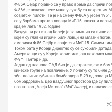
Ф-86А Сејбр појавио се у право време да спречи по
Ф-86А је показао неке мане у сукобу са покретним М
совјетски пилоти. Те је на смену Ф-86А у јесен 1951
се у борбама против ловаца МиГ-15 показати верзија
крајем лета 1952. године.
Ваздушни рат изнад Кореје је занимљив са више аспе
којем су главни играчи били ловци на млазни погон
амерички Ф-86 Сејбр и совјетски МиГ-15. Самим тим 
Током рата у Кореји директно су се сукобили дотад
Американци су у Кореји користили још неколико мла
Ф-9Ф Пантер и др.
Један од планова САД био је да, стратегијским бо
кинеске трупе на повлачење. У почетку су то биле д
због великих губитака бомбардера Б-29 од ловаца Ми
бомбардовања. Део ваздушног простора где су пило
познат као „Алеја Мигова“ (
МиГ Аллеy
), и налазио с
У