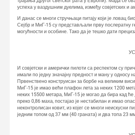
трајања Другог светског рата у Европи). Мада се о
успеха у ваздушним дуелима, између совјетских и а
И данас се многи стручњаци питају који је ловац б
Сејбр и МиГ-15 су представљали прву послератну г
могућности и особине. Тако да је тешко дати прециз
У
И совјетски и амерички пилоти са респектом су прич
имали по једну значајну предност и ману у односу н
Првенствено конструисан за борбе на великим виси
МиГ-15 је имао већи плафон лета за неких 1200 мет
неких 15500 метара, МиГ-15 је могао да бира кад ће
преко 0,86 маха, постајао је нестабилан и имао оп
неконтролисан ковит, из којег се многи неискусни п
једним топом од 37 мм (40 граната) и два топа 23 мм