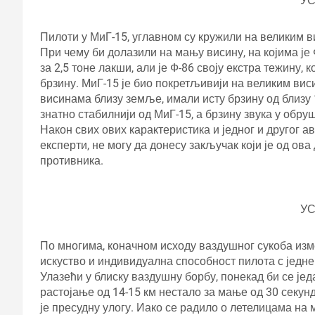
У
Пилоти у МиГ-15, углавном су кружили на великим в
При чему би долазили на мању висину, на којима је
за 2,5 тоне лакши, али је Ф-86 своју екстра тежину
брзину. МиГ-15 је био покретљивији на великим виси
висинама близу земље, имали исту брзину од близу
знатно стабилнији од МиГ-15, а брзину звука у обру
Након свих ових карактеристика и једног и другог а
експерти, не могу да донесу закључак који је од ова
противника.
У
По многима, коначном исходу ваздушног сукоба изме
искуство и индивидуална способност пилота с једне 
Улазећи у блиску ваздушну борбу, понекад би се је
растојање од 14-15 км нестало за мање од 30 секунд
је пресудну улогу. Иако се радило о летелицама на м