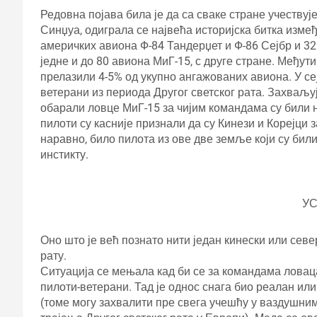
Редовна појава била је да са сваке стране учествује
Синџуа, одиграла се највећа историјска битка измеђ
америчких авиона Ф-84 Тандерџет и Ф-86 Сејбр и 3
једне и до 80 авиона МиГ-15, с друге стране. Међут
прелазили 4-5% од укупно ангажованих авиона. У се
ветерани из периода Другог светског рата. Захваљу
обарали ловце МиГ-15 за чијим командама су били н
пилоти су касније признали да су Кинези и Корејци 
наравно, било пилота из ове две земље који су бил
инстикту.
У
Оно што је већ познато нити један кинески или севе
рату.
Ситуација се мењала кад би се за командама ловаца
пилоти-ветерани. Тад је однос снага био реалан или 
(томе могу захвалити пре свега учешћу у ваздушним