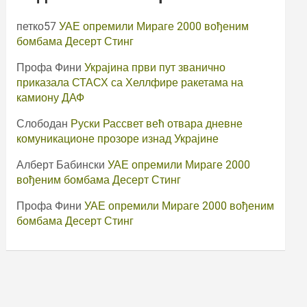
петко57
УАЕ опремили Мираге 2000 вођеним
бомбама Десерт Стинг
Профа Фини
Украјина први пут званично
приказала СТАСХ са Хеллфире ракетама на
камиону ДАФ
Слободан
Руски Рассвет већ отвара дневне
комуникационе прозоре изнад Украјине
Алберт Бабински
УАЕ опремили Мираге 2000
вођеним бомбама Десерт Стинг
Профа Фини
УАЕ опремили Мираге 2000 вођеним
бомбама Десерт Стинг