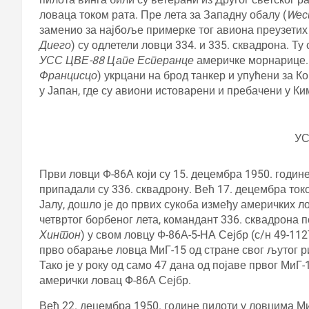
ловаца током рата. Пре лета за Западну обалу (
Wес
заменио за најбоље примерке тог авиона преузетих 
Диего
) су одлетели ловци 334. и 335. сквадрона. Т
УСС ЦВЕ-88 Цапе Есперанце
америчке морнарице. 
Францисцо
) укрцани на брод танкер и упућени за К
у Јапан, где су авиони истоварени и пребачени у Ким
У
Први ловци Ф-86А који су 15. децембра 1950. годин
припадали су 336. сквадрону. Већ 17. децембра токо
Јалу, дошло је до првих сукоба између америчких л
четвртог борбеног лета, командант 336. сквадрона п
Хинтон
) у свом ловцу Ф-86А-5-НА Сејбр (с/н 49-112
прво обарање ловца МиГ-15 од стране свог љутог 
Тако је у року од само 47 дана од појаве првог МиГ
амерички ловац Ф-86А Сејбр.
Већ 22. децембра 1950. године пилоти у ловцима Ми