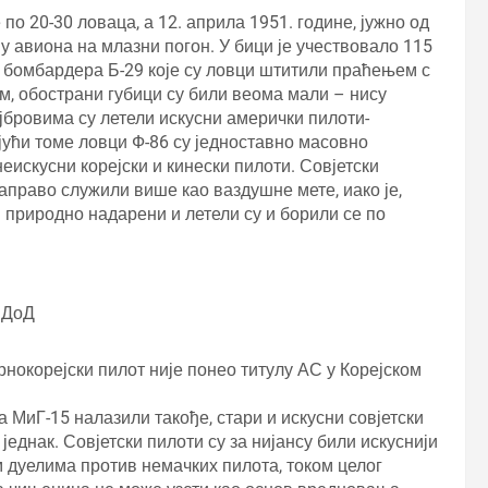
 по 20-30 ловаца, а 12. априла 1951. године, јужно од
у авиона на млазни погон. У бици је учествовало 115
2 бомбардера Б-29 које су ловци штитили праћењем с
им, обострани губици су били веома мали – нису
јбровима су летели искусни амерички пилоти-
јући томе ловци Ф-86 су једноставно масовно
еискусни корејски и кинески пилоти. Совјетски
заправо служили више као ваздушне мете, иако је,
и природно надарени и летели су и борили се по
СДоД
рнокорејски пилот није понео титулу АС у Корејском
 МиГ-15 налазили такође, стари и искусни совјетски
једнак. Совјетски пилоти су за нијансу били искуснији
 дуелима против немачких пилота, током целог