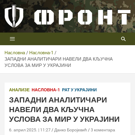
Скип
то
цонтент
Први војни канал у Србији
Телевизија ФРОНТ
Насловна
Насловна-1
ЗАПАДНИ АНАЛИТИЧАРИ НАВЕЛИ ДВА КЉУЧНА
УСЛОВА ЗА МИР У УКРАЈИНИ
АНАЛИЗЕ
НАСЛОВНА-1
РАТ У УКРАЈИНИ
ЗАПАДНИ АНАЛИТИЧАРИ
НАВЕЛИ ДВА КЉУЧНА
УСЛОВА ЗА МИР У УКРАЈИНИ
6. април 2025. | 11:27
Данко Боројевић
3 коментара