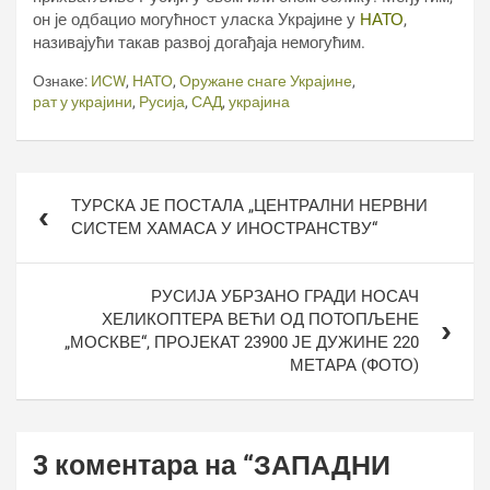
он је одбацио могућност уласка Украјине у
НАТО
,
називајући такав развој догађаја немогућим.
Ознаке:
ИСW
,
НАТО
,
Оружане снаге Украјине
,
рат у украјини
,
Русија
,
САД
,
украјина
Кретање
ТУРСКА ЈЕ ПОСТАЛА „ЦЕНТРАЛНИ НЕРВНИ
чланка
СИСТЕМ ХАМАСА У ИНОСТРАНСТВУ“
РУСИЈА УБРЗАНО ГРАДИ НОСАЧ
ХЕЛИКОПТЕРА ВЕЋИ ОД ПОТОПЉЕНЕ
„МОСКВЕ“, ПРОЈЕКАТ 23900 ЈЕ ДУЖИНЕ 220
МЕТАРА (ФОТО)
3 коментара на “
ЗАПАДНИ