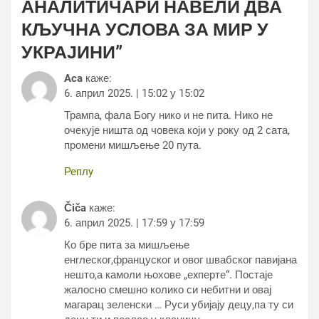
АНАЛИТИЧАРИ НАВЕЛИ ДВА
КЉУЧНА УСЛОВА ЗА МИР У
УКРАЈИНИ
”
Aca
каже:
6. април 2025. | 15:02 у 15:02
Трампа, фала Богу нико и не пита. Нико не
очекује ништа од човека који у року од 2 сата,
промени мишљење 20 пута.
Реплy
Čiča
каже:
6. април 2025. | 17:59 у 17:59
Ко бре пита за мишљење
енглеског,француског и овог швабског павијана
нешто,а камоли њохове „еxперте“. Постаје
жалосно смешно колико си небитни и овај
магарац зеленски … Руси убијају децу,па ту си