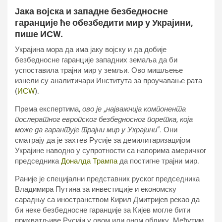
Јака војска и западне безбедносне
гаранције ће обезбедити мир у Украјини,
пише ИСW.
Украјина мора да има јаку војску и да добије
безбедносне гаранције западних земаља да би
успоставила трајни мир у земљи. Ово мишљење
изнели су аналитичари Института за проучавање рата
(
ИСW
).
Према експертима,
ово је „најважнија компонента
послератног европског безбедносног поретка, која
може да гарантује трајни мир у Украјини
“. Они
сматрају да је захтев Русије за демилитаризацијом
Украјине наводно у супротности са напорима америчког
председника
Доналда Трампа
да постигне трајни мир.
Раније је специјални представник руског председника
Владимира Путина за инвестиције и економску
сарадњу са иностранством Кирил Дмитријев рекао да
би неке безбедносне гаранције за Кијев могле бити
прихватљиве Русији у овом или оном облику. Међутим,