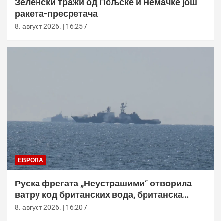
Зеленски тражи од Пољске и Немачке још
ракета-пресретача
8. август 2026. | 16:25
ЕВРОПА
Руска фрегата „Неустрашими“ отворила
ватру код британских вода, британска
морнарица појачала праћење
8. август 2026. | 16:20