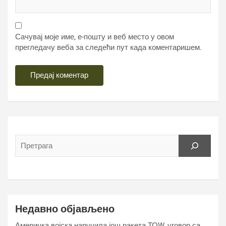
Сачувај моје име, е-пошту и веб место у овом
прегледачу веба за следећи пут када коментаришем.
Недавно објављено
Америчка војска наручила још ракета ТОW, уговор са