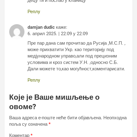
децу ти и послао у кланицу
Реплy
damjan dudic
каже:
6. април 2025. | 22:09 у 22:09
Пре пар дана сам прочитао да Русија ,М.С.П. ,
може прихватити Укр. као територију под
медјународном управо,али под прецизним
условима и кроз систем У.Н. ,односно С.Б.
Дали можете то,као могућност,коментарисати.
Реплy
Које је Ваше мишљење о
овоме?
Ваша адреса е-поште неће бити објављена.
Неопходна
поља су означена
*
Коментар
*