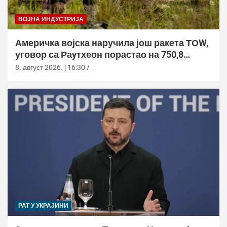
ВОЈНА ИНДУСТРИЈА
Америчка војска наручила још ракета ТОW,
уговор са Раyтхеон порастао на 750,8
милиона долара
8. август 2026. | 16:30
РАТ У УКРАЈИНИ