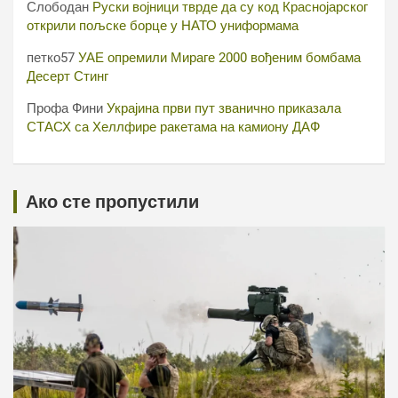
Слободан
Руски војници тврде да су код Краснојарског
открили пољске борце у НАТО униформама
петко57
УАЕ опремили Мираге 2000 вођеним бомбама
Десерт Стинг
Профа Фини
Украјина први пут званично приказала
СТАСХ са Хеллфире ракетама на камиону ДАФ
Ако сте пропустили