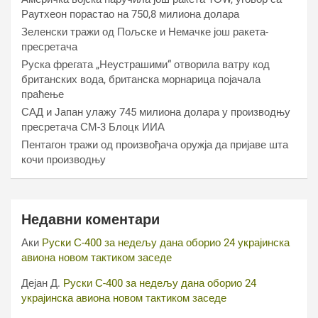
Раyтхеон порастао на 750,8 милиона долара
Зеленски тражи од Пољске и Немачке још ракета-
пресретача
Руска фрегата „Неустрашими“ отворила ватру код
британских вода, британска морнарица појачала
праћење
САД и Јапан улажу 745 милиона долара у производњу
пресретача СМ-3 Блоцк ИИА
Пентагон тражи од произвођача оружја да пријаве шта
кочи производњу
Недавни коментари
Аки
Руски С-400 за недељу дана оборио 24 украјинска
авиона новом тактиком заседе
Дејан Д.
Руски С-400 за недељу дана оборио 24
украјинска авиона новом тактиком заседе