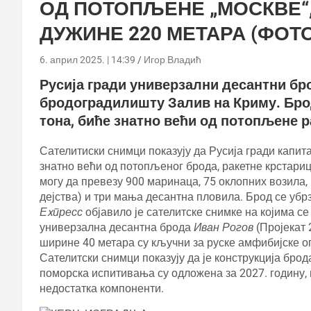
ОД ПОТОПЉЕНЕ „МОСКВЕ“, 
ДУЖИНЕ 220 МЕТАРА (ФОТО
6. април 2025. | 14:39
Игор Владић
Русија гради универзални десантни бро
бродоградилишту Залив на Криму. Брод
тона, биће знатно већи од потопљене р
Сателитиски снимци показују да Русија гради капит
знатно већи од потопљеног брода, ракетне крстариц
могу да превезу 900 маринаца, 75 оклопних возила,
дејства) и три мања десантна пловила. Брод се уб
Еxпресс
објавило је сателитске снимке на којима се
универзална десантна брода
Иван Рогов
(Пројекат 
ширине 40 метара су кључни за руске амфибијске о
Сателитски снимци показују да је конструкција бро
поморска испитивања су одложена за 2027. годину, 
недостатка компоненти.