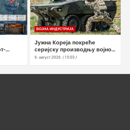
ВОЈНА ИНДУСТРИЈА
Јужна Кореја покреће
т-
серијску производњу војног
у
робота Арион-СМЕТ
6. август 2026. | 15:03