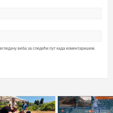
регледачу веба за следећи пут када коментаришем.