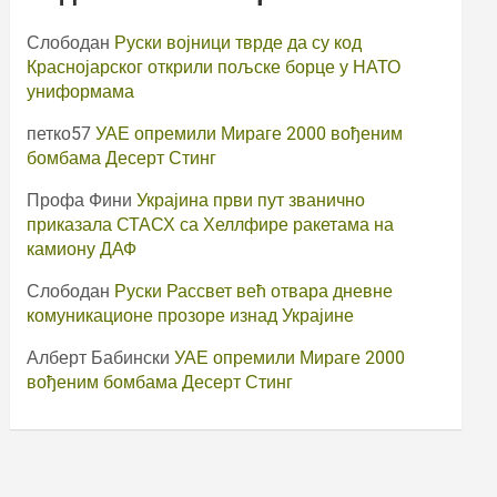
Слободан
Руски војници тврде да су код
Краснојарског открили пољске борце у НАТО
униформама
петко57
УАЕ опремили Мираге 2000 вођеним
бомбама Десерт Стинг
Профа Фини
Украјина први пут званично
приказала СТАСХ са Хеллфире ракетама на
камиону ДАФ
Слободан
Руски Рассвет већ отвара дневне
комуникационе прозоре изнад Украјине
Алберт Бабински
УАЕ опремили Мираге 2000
вођеним бомбама Десерт Стинг