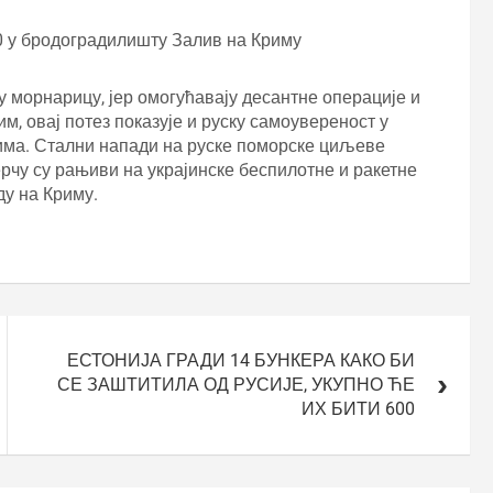
00 у бродоградилишту Залив на Криму
 морнарицу, јер омогућавају десантне операције и
, овај потез показује и руску самоувереност у
рима. Стални напади на руске поморске циљеве
рчу су рањиви на украјинске беспилотне и ракетне
ду на Криму.
ЕСТОНИЈА ГРАДИ 14 БУНКЕРА КАКО БИ
СЕ ЗАШТИТИЛА ОД РУСИЈЕ, УКУПНО ЋЕ
ИХ БИТИ 600