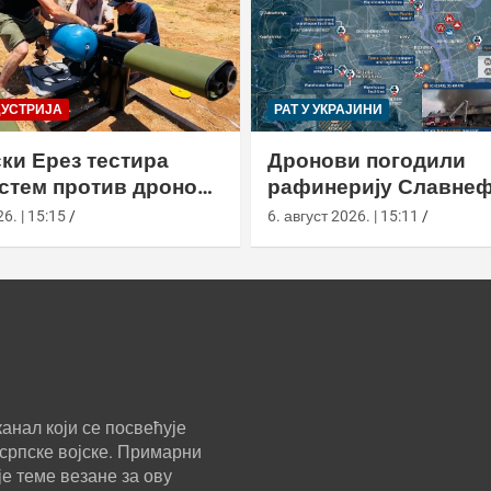
ДУСТРИЈА
РАТ У УКРАЈИНИ
ки Ерез тестира
Дронови погодили
истем против дронова
рафинерију Славнеф
улом и лансером
ЈАНОС у Јарослављ
6. | 15:15
6. август 2026. | 15:11
анал који се посвећује
српске војске. Примарни
е теме везане за ову