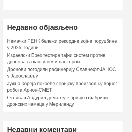
Недавно објављено
Немачки РЕНК бележи рекордне војне поруџбине
у 2026. години
Израелски Ерез тестира тајни систем против
дронова са капсулом и лансером
Дронови погодили рафинерију Славнефт-ЈАНОС
у Јарослављу
Јужна Кореја покреће серијску производњу војног
робота Арион-СМЕТ
Оснивач Андурил демантује причу о фабрици
дронских чамаца у Мериленду
Недавни коментари