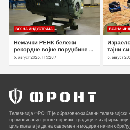
ВОЈНА ИНДУСТРИЈА
ВОЈНА ИН
Немачки РЕНК бележи
Израелс
рекордне војне поруџбине у
тајни с
2026. години
са капс
6. август 2026. | 15:20
6. август 202
Телевизија ФРОНТ је образовно-забавни телевизијски к
промовисању српске војничке традиције и афирмацији 
циљ канала је да на савремен и модеран начин обрађуј