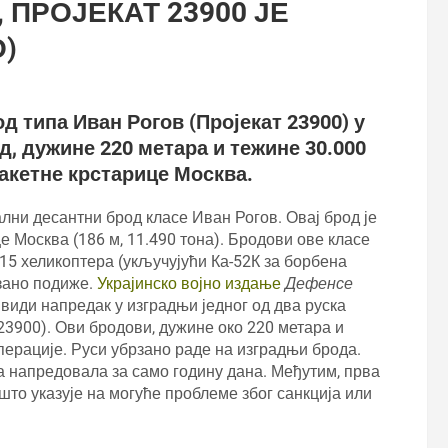
ПРОЈЕКАТ 23900 ЈЕ
)
д типа Иван Рогов (Пројекат 23900) у
, дужине 220 метара и тежине 30.000
акетне крстарице Москва.
ални десантни брод класе Иван Рогов. Овај брод је
е Москва (186 м, 11.490 тона). Бродови ове класе
 15 хеликоптера (укључујући Ка-52К за борбена
рзано подиже.
Украјинско војно издање
Дефенсе
 види напредак у изградњи једног од два руска
23900). Ови бродови, дужине око 220 метара и
перације. Руси убрзано раде на изградњи брода.
да напредовала за само годину дана. Међутим, прва
што указује на могуће проблеме због санкција или