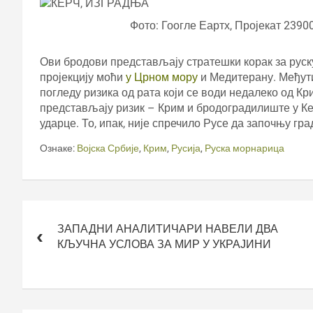
Фото: Гоогле Еартх, Пројекат 239
Ови бродови представљају стратешки корак за руску
пројекцију моћи
у Црном мору
и Медитерану. Међутим
погледу ризика од рата који се води недалеко од К
представљају ризик – Крим и бродоградилиште у Ке
ударце. То, ипак, није спречило Русе да започњу гра
Ознаке:
Војска Србије
,
Крим
,
Русија
,
Руска морнарица
Кретање
чланка
ЗАПАДНИ АНАЛИТИЧАРИ НАВЕЛИ ДВА
КЉУЧНА УСЛОВА ЗА МИР У УКРАЈИНИ