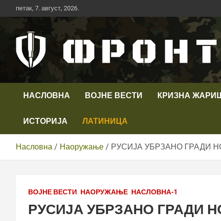
Скип
петак, 7. август, 2026.
то
цонтент
Први војни канал у Србији
Телевизија ФРОНТ
НАСЛОВНА
ВОЈНЕ ВЕСТИ
КРИЗНА ЖАРИ
ИСТОРИЈА
ЛАТИНИЦА
Насловна
Наоружање
РУСИЈА УБРЗАНО ГРАДИ Н
ВОЈНЕ ВЕСТИ
НАОРУЖАЊЕ
НАСЛОВНА-1
РУСИЈА УБРЗАНО ГРАДИ 