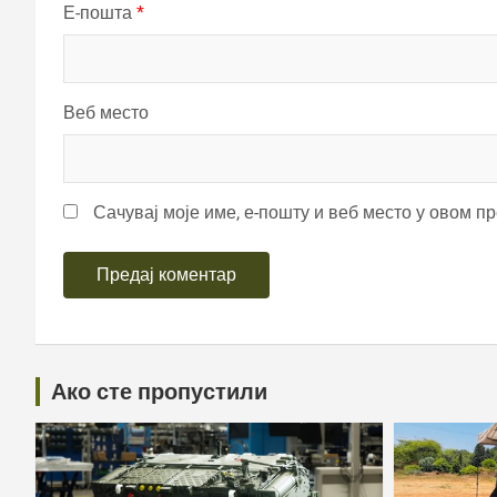
Е-пошта
*
Веб место
Сачувај моје име, е-пошту и веб место у овом п
Ако сте пропустили