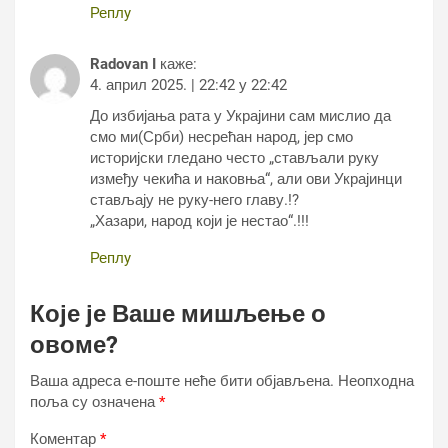
Реплy
Radovan I
каже:
4. април 2025. | 22:42 у 22:42
До избијања рата у Украјини сам мислио да
смо ми(Срби) несрећан народ, јер смо
историјски гледано често „стављали руку
између чекића и наковња“, али ови Украјинци
стављају не руку-него главу.!?
„Хазари, народ који је нестао“.!!!
Реплy
Које је Ваше мишљење о
овоме?
Ваша адреса е-поште неће бити објављена.
Неопходна
поља су означена
*
Коментар
*