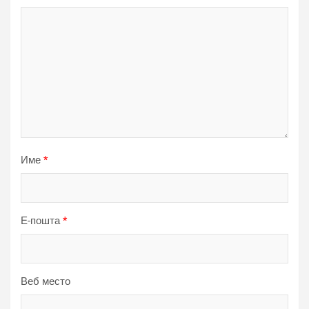
Име
*
Е-пошта
*
Веб место