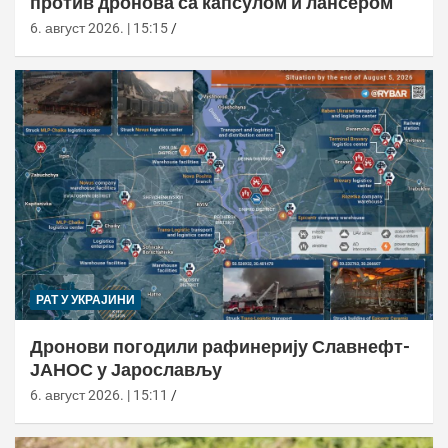
против дронова са капсулом и лансером
6. август 2026. | 15:15
РАТ У УКРАЈИНИ
Дронови погодили рафинерију Славнефт-
ЈАНОС у Јарослављу
6. август 2026. | 15:11