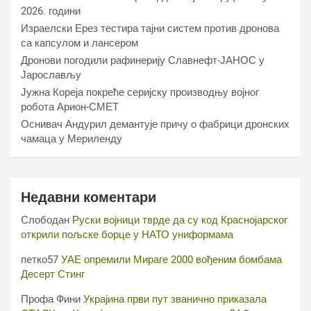
2026. години
Израелски Ерез тестира тајни систем против дронова
са капсулом и лансером
Дронови погодили рафинерију Славнефт-ЈАНОС у
Јарослављу
Јужна Кореја покреће серијску производњу војног
робота Арион-СМЕТ
Оснивач Андурил демантује причу о фабрици дронских
чамаца у Мериленду
Недавни коментари
Слободан
Руски војници тврде да су код Краснојарског
открили пољске борце у НАТО униформама
петко57
УАЕ опремили Мираге 2000 вођеним бомбама
Десерт Стинг
Профа Фини
Украјина први пут званично приказала