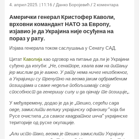
4. април 2025. | 11:16
Данко Боројевић
2 коментара
Амерички генерал Кристофер Каволи,
врховни командант НАТО за Европу,
изјавио је да Украјина није осуђена на
пораз у рату.
Изјава генерала током саслушања у Сенату САД.
Цитат
Каволија
као одговор на питање да ли је Украјини
суђено да изгуби: „
Не, сенаторе, хвала вам на питању
јер мислим да је важно. У рату нема ничег неизбежног,
а Украјинци су тренутно на веома јаким одбрамбеним
позицијама и сваке недеље побољшавају своју
способност да генеришу силу и да ојачају те позиције
„.
У међувремену, додао је да је „
тешко, седећи сада
овде, замислити велику украјинску офанзиву“
која би
Русе очистила „
са сваког квадратног инча
“ украјинске
територије од руске окупације.
„
Али исто тако, веома је тешко замислити Украјину