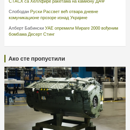
СТАСХ са Хеллфире ракетама на камиону ДАФ
Слободан
Руски Рассвет већ отвара дневне
комуникационе прозоре изнад Украјине
Алберт Бабински
УАЕ опремили Мираге 2000 вођеним
бомбама Десерт Стинг
Ако сте пропустили