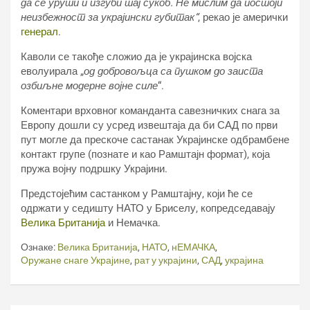
да се уруши и изгуби тај сукоб. Не мислим да постоји
неизбежност за украјински губитак“
, рекао је амерички
генерал
.
Каволи се такође сложио да је украјинска војска
еволуирала „
од добровољца са пушком до заиста
озбиљне модерне војне силе
“.
Коментари врховног команданта савезничких снага за
Европу дошли су усред извештаја да би САД по први
пут могле да прескоче састанак Украјинске одбрамбене
контакт групе (познате и као Рамштајн формат), која
пружа војну подршку Украјини.
Предстојећим састанком у Рамштајну, који ће се
одржати у седишту НАТО у Бриселу, копредседавају
Велика Британија
и Немачка.
Ознаке:
Велика Британија
,
НАТО
,
нЕМАЧКА
,
Оружане снаге Украјине
,
рат у украјини
,
САД
,
украјина