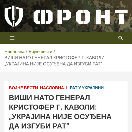
Скип
то
цонтент
Први војни канал у Србији
Телевизија ФРОНТ
Насловна
Војне вести
ВИШИ НАТО ГЕНЕРАЛ КРИСТОФЕР Г. КАВОЛИ:
„УКРАЈИНА НИЈЕ ОСУЂЕНА ДА ИЗГУБИ РАТ“
U.S. DepartmentofDefense/United States European
Command
ВОЈНЕ ВЕСТИ
НАСЛОВНА-1
РАТ У УКРАЈИНИ
ВИШИ НАТО ГЕНЕРАЛ
КРИСТОФЕР Г. КАВОЛИ:
„УКРАЈИНА НИЈЕ ОСУЂЕНА
ДА ИЗГУБИ РАТ“