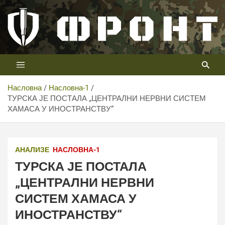
Скип
то
цонтент
Први војни канал у Србији
Телевизија ФРОНТ
Насловна
Насловна-1
ТУРСКА ЈЕ ПОСТАЛА „ЦЕНТРАЛНИ НЕРВНИ СИСТЕМ
ХАМАСА У ИНОСТРАНСТВУ“
АНАЛИЗЕ
НАСЛОВНА-1
ТУРСКА ЈЕ ПОСТАЛА
„ЦЕНТРАЛНИ НЕРВНИ
СИСТЕМ ХАМАСА У
ИНОСТРАНСТВУ“