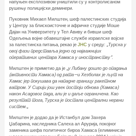
напуњен експлозивом уништили су у контролисаном
рушењу полицијски деминери.
Пуковник Михаел Милштен, шеф палестинских студија
у Центру за блискоисточне и афричке студије Моше
Дајан на Универзитету у Тел Авиву и бивши шеф
Одељења војне обавештајне службе израелске војске
за палестинска питања, рекао је
ЈНС
у среду: „
Турска у
овој фази представља једно од најважнијих
оперативних центара Хамаса у иностранству“.
Милштен је приметио да је „
у Либану дошло до опадања
(активности Хамаса) од рата—и Хезболах је љут на
Хамас јер покушава да нападне границу ракетном
ватром. У Сирији још увек постоји обнова (Хамаса)
након Асадовог пада, али је и даље ограничена. Као
резултат тога, Турска је постала централни нервни
систем.
„
Милштен је додао да је Истанбул дом Захера
Џабарина, наследника Салеха ал Арурија, покојног
заменика шефа политичког бироа Хамаса (елиминисан