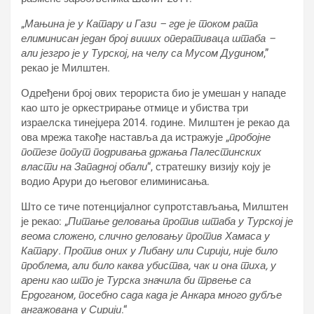
„
Мањина је у Катару и Гази – где је током рата
елиминисан један број виших оперативаца штаба –
али језгро је у Турској, на челу са Мусом Дудином
,”
рекао је Милштен.
Одређени број ових терориста био је умешан у нападе
као што је оркестрирање отмице и убиства три
израелска тинејџера 2014. године. Милштен је рекао да
ова мрежа такође наставља да истражује „
пробојне
потезе попут подривања држања Палестинских
власти на Западној обали
“, стратешку визију коју је
водио Арури до његовог елиминисања.
Што се тиче потенцијалног супротстављања, Милштен
је рекао: „
Питање деловања против штаба у Турској је
веома сложено, слично деловању против Хамаса у
Катару. Против оних у Либану или Сирији, није било
проблема, али било каква убиства, чак и она тиха, у
арени као што је Турска значила би трвење са
Ердоганом, посебно сада када је Анкара много дубље
ангажована у Сирији
.“