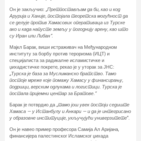
Он је закључио:
„Претпостављам да би, као и код
Арурија и Ханије, постојала теоретска могућност да
се делује против Хамасових оперативаца из Турске
ако и када напусте земљу у погоднију арену, као што
су Иран или Либан“.
Мајкл Барак, виши истраживач на Међународном
институту за борбу против тероризма (ИЦТ) и
специјалиста за радикалне исламистичке и
џихадистичке покрете, рекао је у уторак за ЈНС:
„Турска је база за Муслиманско братство. Тамо
постоје мреже које помажу Хамасу у финансирању,
подршци, верским одлукама и логистици. Турска је
постала пријемни центар за Братове.“
Барак је потврдио да „
тамо још увек постоји седиште
Хамаса — у Истанбулу и Анкари — и да је интегрисано
у образовне институције, укључујући универзитете
“.
Он је навео пример професора Самија Ал Аријана,
финансијера палестинског Исламског џихада