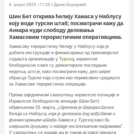
6. април 2025. | 11:20
Данко Боројевић
Шин Бет открива ћелију Хамаса у Наблусу
коју води турски штаб; посматрачи кажу да
Анкара нуди слободу деловања
Хамасовим терористичким оперативцима.
Хамасову терористичку ћелију у Наблусу која је
добила инструкције и финансирање од прекоморског
седишта организације у
Турској
, израелске
безбедносне снаге су демонтирале последњих
недеља, што је, како посматрачи кажу, део ширег
обрасца Турске која служи као пермисивно средиште
за Хамасове терористичке операције.
Према заједничком саопштењу израелске полиције и
Израелске безбедносне агенције (Шин Бет)
објављеном 25. марта, „
спречена је терористичка
ћелија из Наблуса, која је деловала под вођством и
финансирањем штаба Хамаса у Турској како би
извршила пуцњаву и нападе експлозивним направама
“.
У саопштењу се додаје да је током истраге предата