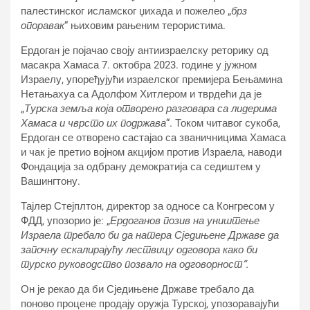
палестинског исламског џихада и пожелео „
брз
опоравак
“ њиховим рањеним терористима.
Ердоган је појачао своју антиизраелску реторику од
масакра Хамаса 7. октобра 2023. године у јужном
Израелу, упоређујући израелског премијера Бењамина
Нетањахуа са Адолфом Хитлером и тврдећи да је
„
Турска земља која отворено разговара са лидерима
Хамаса и чврсто их подржава
“. Током читавог сукоба,
Ердоган се отворено састајао са званичницима Хамаса
и чак је претио војном акцијом против Израела, наводи
Фондација за одбрану демократија са седиштем у
Вашингтону.
Тајлер Стејплтон, директор за односе са Конгресом у
ФДД, упозорио је: „
Ердоганов позив на уништење
Израела требало би да натера Сједињене Државе да
започну ескалирајућу лествицу одговора како би
турско руководство позвало на одговорност“.
Он је рекао да би Сједињене Државе требало да
поново процене продају оружја Турској, упозоравајући