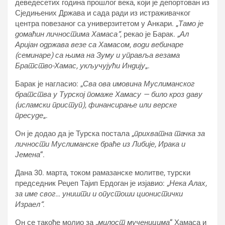
деведесетих година прошлог века, који је депортован из
Сједињених Држава и сада ради из истраживачког
центра повезаног са универзитетом у Анкари. „
Тамо је
домаћин личностима Хамаса“
, рекао је Барак. „
Ал
Аријан одржава везе са Хамасом, води вебинаре
(семинаре) са њима на Зуму и управља везама
Братство-Хамас, укључујући Индију
„.
Барак је нагласио: „
Сва ова имовина Муслиманског
братства у Турској помаже Хамасу — било кроз даву
(исламски приступ), финансирање или верске
пресуде
„.
Он је додао да је Турска постала „
прихватна тачка за
личности Муслиманске браће из Либије, Ирака и
Јемена
“.
Дана 30. марта, током рамазанске молитве, турски
председник Реџеп Тајип Ердоган је изјавио: „
Нека Алах,
за име свог… уништи и опустоши ционистички
Израел“
.
Он се такође молио за „
милост мученицима
“ Хамаса и