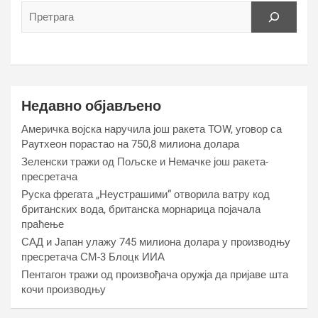
Недавно објављено
Америчка војска наручила још ракета ТОW, уговор са
Раyтхеон порастао на 750,8 милиона долара
Зеленски тражи од Пољске и Немачке још ракета-
пресретача
Руска фрегата „Неустрашими“ отворила ватру код
британских вода, британска морнарица појачала
праћење
САД и Јапан улажу 745 милиона долара у производњу
пресретача СМ-3 Блоцк ИИА
Пентагон тражи од произвођача оружја да пријаве шта
кочи производњу