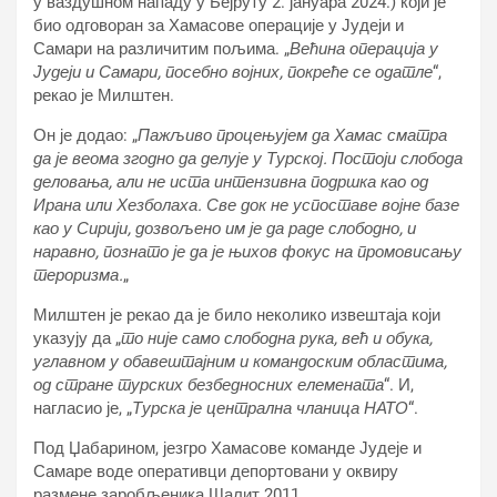
у ваздушном нападу у Бејруту 2. јануара 2024.) који је
био одговоран за Хамасове операције у Јудеји и
Самари на различитим пољима. „
Већина операција у
Јудеји и Самари, посебно војних, покреће се одатле
“,
рекао је Милштен.
Он је додао: „
Пажљиво процењујем да Хамас сматра
да је веома згодно да делује у Турској. Постоји слобода
деловања, али не иста интензивна подршка као од
Ирана или Хезболаха. Све док не успоставе војне базе
као у Сирији, дозвољено им је да раде слободно, и
наравно, познато је да је њихов фокус на промовисању
тероризма.
„
Милштен је рекао да је било неколико извештаја који
указују да „
то није само слободна рука, већ и обука,
углавном у обавештајним и командоским областима,
од стране турских безбедносних елемената
“. И,
нагласио је, „
Турска је централна чланица НАТО
“.
Под Џабарином, језгро Хамасове команде Јудеје и
Самаре воде оперативци депортовани у оквиру
размене заробљеника Шалит 2011.