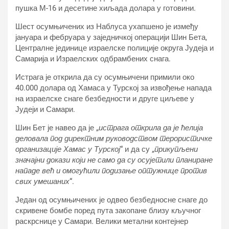
пушка М-16 и десетине хиљада долара у готовини.
Шест осумњичених из Наблуса ухапшено је између
јануара и фебруара у заједничкој операцији Шин Бета,
Централне јединице израелске полиције округа Јудеја и
Самарија и Израелских одбрамбених снага.
Истрага је открила да су осумњичени примили око
40.000 долара од Хамаса у Турској за извођење напада
на израелске снаге безбедности и друге циљеве у
Јудеји и Самари.
Шин Бет је навео да је „
истрага открила да је ћелија
деловала под директним руководством терористичке
организације Хамас у Турској
“ и да су „
прикупљени
значајни докази који не само да су осујетили планиране
нападе већ и омогућили подизање оптужнице против
свих умешаних
“.
Један од осумњичених је одвео безбедносне снаге до
скривене бомбе поред пута закопане близу кључног
раскрснице у Самари. Велики метални контејнер