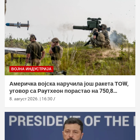
ВОЈНА ИНДУСТРИЈА
Америчка војска наручила још ракета ТОW,
уговор са Раyтхеон порастао на 750,8
милиона долара
8. август 2026. | 16:30