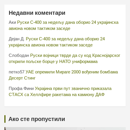
Недавни коментари
Аки
Руски С-400 за недељу дана оборио 24 украјинска
авиона новом тактиком заседе
Дејан Д.
Руски С-400 за недељу дана оборио 24
украјинска авиона новом тактиком заседе
Слободан
Руски војници тврде да су код Краснојарског
открили пољске борце у НАТО униформама
петко57
УАЕ опремили Мираге 2000 вођеним бомбама
Десерт Стинг
Профа Фини
Украјина први пут званично приказала
СТАСХ са Хеллфире ракетама на камиону ДАФ
Ако сте пропустили