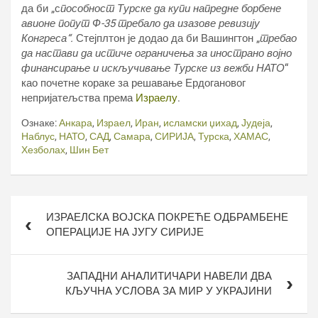
да би „с
пособност Турске да купи напредне борбене
авионе попут Ф-35 требало да изазове ревизију
Конгреса“.
Стејплтон је додао да би Вашингтон „
требао
да настави да истиче ограничења за инострано војно
финансирање и искључивање Турске из вежби НАТО
“
као почетне кораке за решавање Ердогановог
непријатељства према
Израелу
.
Ознаке:
Анкара
,
Израел
,
Иран
,
исламски џихад
,
Јудеја
,
Наблус
,
НАТО
,
САД
,
Самара
,
СИРИЈА
,
Турска
,
ХАМАС
,
Хезболах
,
Шин Бет
Кретање
ИЗРАЕЛСКА ВОЈСКА ПОКРЕЋЕ ОДБРАМБЕНЕ
чланка
ОПЕРАЦИЈЕ НА ЈУГУ СИРИЈЕ
ЗАПАДНИ АНАЛИТИЧАРИ НАВЕЛИ ДВА
КЉУЧНА УСЛОВА ЗА МИР У УКРАЈИНИ