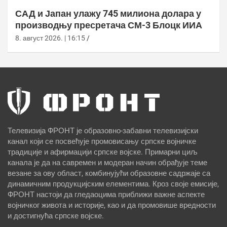
САД и Јапан улажу 745 милиона долара у
производњу пресретача СМ-3 Блоцк ИИА
8. август 2026. | 16:15
Телевизија ФРОНТ је образовно-забавни телевизијски
канал који се посвећује промовисању српске војничке
традиције и афирмацији српске војске. Примарни циљ
канала је да на савремен и модеран начин обрађује теме
везане за ову област, комбинујући образовне садржаје са
динамичним продукцијским елементима. Кроз своје емисије,
ФРОНТ настоји да гледаоцима приближи важне аспекте
војничког живота и историје, као и да промовише вредности
и достигнућа српске војске.