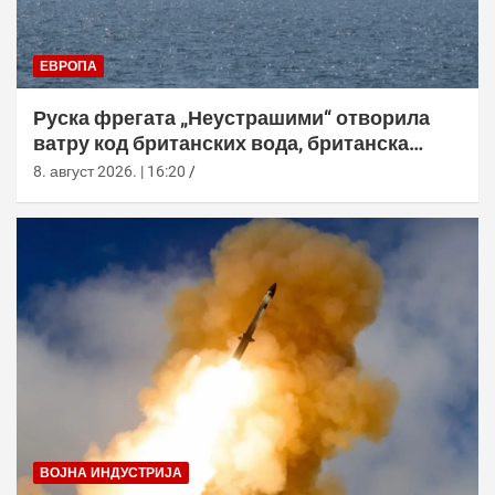
ЕВРОПА
Руска фрегата „Неустрашими“ отворила
ватру код британских вода, британска
морнарица појачала праћење
8. август 2026. | 16:20
ВОЈНА ИНДУСТРИЈА