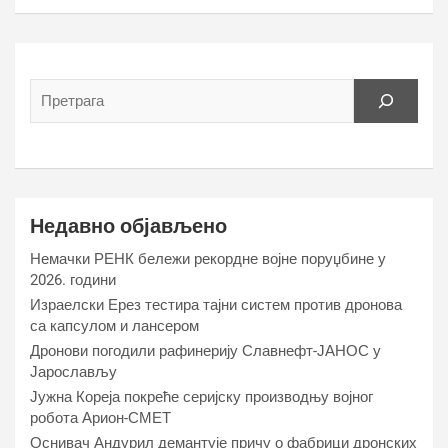
Недавно објављено
Немачки РЕНК бележи рекордне војне поруџбине у
2026. години
Израелски Ерез тестира тајни систем против дронова
са капсулом и лансером
Дронови погодили рафинерију Славнефт-ЈАНОС у
Јарослављу
Јужна Кореја покреће серијску производњу војног
робота Арион-СМЕТ
Оснивач Андурил демантује причу о фабрици дронских