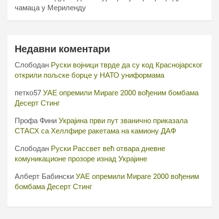
чамаца у Мериленду
Недавни коментари
Слободан
Руски војници тврде да су код Краснојарског
открили пољске борце у НАТО униформама
петко57
УАЕ опремили Мираге 2000 вођеним бомбама
Десерт Стинг
Профа Фини
Украјина први пут званично приказала
СТАСХ са Хеллфире ракетама на камиону ДАФ
Слободан
Руски Рассвет већ отвара дневне
комуникационе прозоре изнад Украјине
Алберт Бабински
УАЕ опремили Мираге 2000 вођеним
бомбама Десерт Стинг