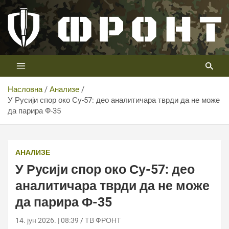
Скип
то
цонтент
Први војни канал у Србији
Телевизија ФРОНТ
Насловна
Анализе
У Русији спор око Су-57: део аналитичара тврди да не може
да парира Ф-35
У Русији спор око Су-57: део аналитичара тврди да не
може да парира Ф-35
АНАЛИЗЕ
У Русији спор око Су-57: део
аналитичара тврди да не може
да парира Ф-35
14. јун 2026. | 08:39
ТВ ФРОНТ