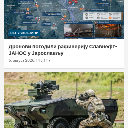
РАТ У УКРАЈИНИ
Дронови погодили рафинерију Славнефт-
ЈАНОС у Јарослављу
6. август 2026. | 15:11