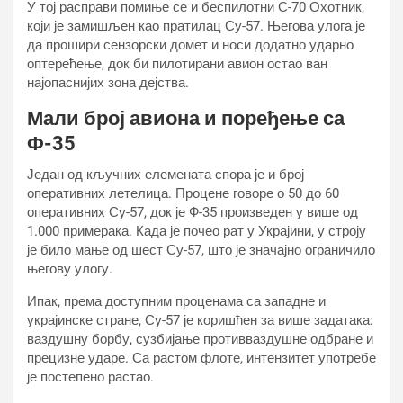
У тој расправи помиње се и беспилотни С-70 Охотник,
који је замишљен као пратилац Су-57. Његова улога је
да прошири сензорски домет и носи додатно ударно
оптерећење, док би пилотирани авион остао ван
најопаснијих зона дејства.
Мали број авиона и поређење са
Ф-35
Један од кључних елемената спора је и број
оперативних летелица. Процене говоре о 50 до 60
оперативних Су-57, док је Ф-35 произведен у више од
1.000 примерака. Када је почео рат у Украјини, у строју
је било мање од шест Су-57, што је значајно ограничило
његову улогу.
Ипак, према доступним проценама са западне и
украјинске стране, Су-57 је коришћен за више задатака:
ваздушну борбу, сузбијање противваздушне одбране и
прецизне ударе. Са растом флоте, интензитет употребе
је постепено растао.