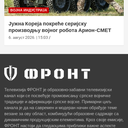
ВОЈНА ИНДУСТРИЈА
Јужна Кореја покреће серијску
производњу војног робота Арион-СМЕТ
6. август 2026. | 15:03
Телевизија ФРОНТ је образовно-забавни телевизијски
канал који се посвећује промовисању српске војничке
традиције и афирмацији српске војске. Примарни циљ
канала је да на савремен и модеран начин обрађује теме
везане за ову област, комбинујући образовне садржаје са
динамичним продукцијским елементима. Кроз своје емисије,
ФРОНТ настоји да гледаоцима приближи важне аспекте