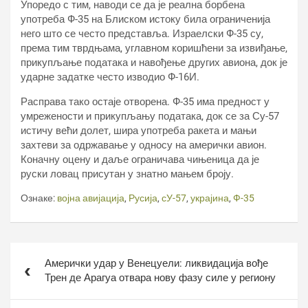
Упоредо с тим, наводи се да је реална борбена
употреба Ф-35 на Блиском истоку била ограниченија
него што се често представља. Израелски Ф-35 су,
према тим тврдњама, углавном коришћени за извиђање,
прикупљање података и навођење других авиона, док је
ударне задатке често изводио Ф-16И.
Расправа тако остаје отворена. Ф-35 има предност у
умрежености и прикупљању података, док се за Су-57
истичу већи долет, шира употреба ракета и мањи
захтеви за одржавање у односу на амерички авион.
Коначну оцену и даље ограничава чињеница да је
руски ловац присутан у знатно мањем броју.
Ознаке:
војна авијација
,
Русија
,
сУ-57
,
украјина
,
Ф-35
Кретање
Амерички удар у Венецуели: ликвидација вође
чланка
Трен де Арагуа отвара нову фазу силе у региону