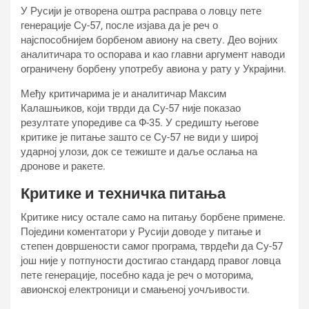
У Русији је отворена оштра расправа о ловцу пете
генерације Су-57, после изјава да је реч о
најспособнијем борбеном авиону на свету. Део војних
аналитичара то оспорава и као главни аргумент наводи
ограничену борбену употребу авиона у рату у Украјини.
Међу критичарима је и аналитичар Максим
Калашњиков, који тврди да Су-57 није показао
резултате упоредиве са Ф-35. У средишту његове
критике је питање зашто се Су-57 не види у широј
ударној улози, док се тежиште и даље ослања на
дронове и ракете.
Критике и техничка питања
Критике нису остале само на питању борбене примене.
Поједини коментатори у Русији доводе у питање и
степен довршености самог програма, тврдећи да Су-57
још није у потпуности достигао стандард правог ловца
пете генерације, посебно када је реч о моторима,
авионској електроници и смањеној уочљивости.