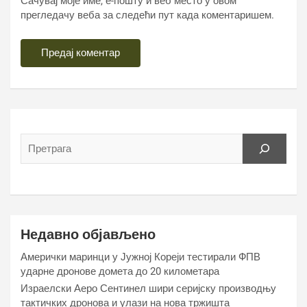
Сачувај моје име, е-пошту и веб место у овом
прегледачу веба за следећи пут када коментаришем.
Недавно објављено
Амерички маринци у Јужној Кореји тестирали ФПВ
ударне дронове домета до 20 километара
Израелски Аеро Сентинел шири серијску производњу
тактичких дронова и улази на нова тржишта