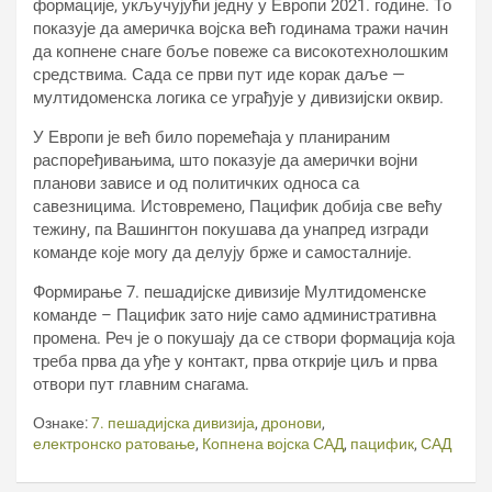
формације, укључујући једну у Европи 2021. године. То
показује да америчка војска већ годинама тражи начин
да копнене снаге боље повеже са високотехнолошким
средствима. Сада се први пут иде корак даље —
мултидоменска логика се уграђује у дивизијски оквир.
У Европи је већ било поремећаја у планираним
распоређивањима, што показује да амерички војни
планови зависе и од политичких односа са
савезницима. Истовремено, Пацифик добија све већу
тежину, па Вашингтон покушава да унапред изгради
команде које могу да делују брже и самосталније.
Формирање 7. пешадијске дивизије Мултидоменске
команде – Пацифик зато није само административна
промена. Реч је о покушају да се створи формација која
треба прва да уђе у контакт, прва открије циљ и прва
отвори пут главним снагама.
Ознаке:
7. пешадијска дивизија
,
дронови
,
електронско ратовање
,
Копнена војска САД
,
пацифик
,
САД