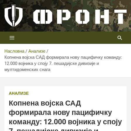
Скип
то
цонтент
Први војни канал у Србији
Телевизија ФРОНТ
Насловна
Анализе
Копнена војска САД формирала нову пацифичку команду:
12.000 војника у споју 7. пешадијске дивизије и
Копнена војска САД формирала нову пацифичку
мултидоменских снага
команду: 12.000 војника у споју 7. пешадијске дивизије
и мултидоменских снага
АНАЛИЗЕ
Копнена војска САД
формирала нову пацифичку
команду: 12.000 војника у споју