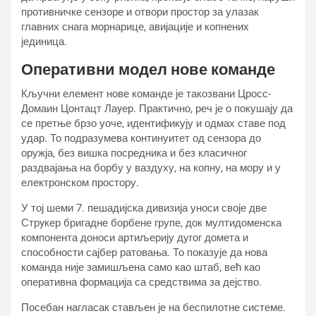
противничке сензоре и отвори простор за улазак
главних снага морнарице, авијације и копнених
јединица.
Оперативни модел нове команде
Кључни елемент нове команде је такозвани Цросс-
Домаин Цонтацт Лаyер. Практично, реч је о покушају да
се претње брзо уоче, идентификују и одмах ставе под
удар. То подразумева континуитет од сензора до
оружја, без вишка посредника и без класичног
раздвајања на борбу у ваздуху, на копну, на мору и у
електронском простору.
У тој шеми 7. пешадијска дивизија уноси своје две
Стрyкер бригадне борбене групе, док мултидоменска
компонента доноси артиљерију дугог домета и
способности сајбер ратовања. То показује да нова
команда није замишљена само као штаб, већ као
оперативна формација са средствима за дејство.
Посебан нагласак стављен је на беспилотне системе.