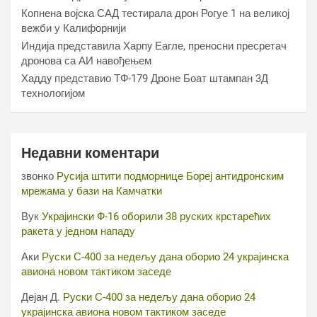
Копнена војска САД тестирала дрон Рогуе 1 на великој
вежби у Калифорнији
Индија представила Харпy Еагле, преносни пресретач
дронова са АИ навођењем
Хаддy представио ТФ-179 Дроне Боат штампан 3Д
технологијом
Недавни коментари
звонко
Русија штити подморнице Бореј антидронским
мрежама у бази на Камчатки
Вук
Украјински Ф-16 оборили 38 руских крстарећих
ракета у једном нападу
Аки
Руски С-400 за недељу дана оборио 24 украјинска
авиона новом тактиком заседе
Дејан Д.
Руски С-400 за недељу дана оборио 24
украјинска авиона новом тактиком заседе