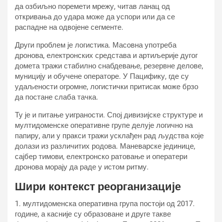
да озбиљно поремети мрежу, читав ланац од
откривања до удара може да успори или да се
распадне на одвојене сегменте.
Други проблем је логистика. Масовна употреба
дронова, електронских средстава и артиљерије дугог
домета тражи стабилно снабдевање, резервне делове,
муницију и обучене операторе. У Пацифику, где су
удаљености огромне, логистички притисак може брзо
да постане слаба тачка.
Ту је и питање уиграности. Спој дивизијске структуре и
мултидоменске оперативне групе делује логично на
папиру, али у пракси тражи усклађен рад људства које
долази из различитих родова. Маневарске јединице,
сајбер тимови, електронско ратовање и оператери
дронова морају да раде у истом ритму.
Шири контекст реорганизације
1. мултидоменска оперативна група постоји од 2017.
године, а касније су образоване и друге такве