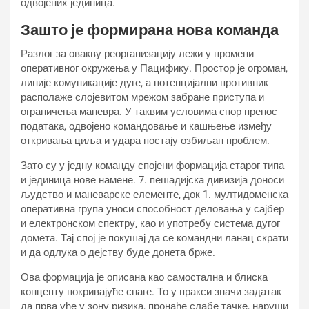
одвојених јединица.
Зашто је формирана нова команда
Разлог за овакву реорганизацију лежи у промени
оперативног окружења у Пацифику. Простор је огроман,
линије комуникације дуге, а потенцијални противник
располаже слојевитом мрежом забране приступа и
ограничења маневра. У таквим условима спор пренос
података, одвојено командовање и кашњење између
откривања циља и удара постају озбиљан проблем.
Зато су у једну команду спојени формација старог типа
и јединица нове намене. 7. пешадијска дивизија доноси
људство и маневарске елементе, док 1. мултидоменска
оперативна група уноси способност деловања у сајбер
и електронском спектру, као и употребу система дугог
домета. Тај спој је покушај да се командни ланац скрати
и да одлука о дејству буде донета брже.
Ова формација је описана као самостална и блиска
концепту покривајуће снаге. То у пракси значи задатак
да прва уђе у зону ризика, пронађе слабе тачке, наруши