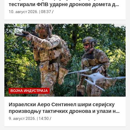
тестирали ФПВ ударне дронове домета до
20 километара
10. август 2026. | 08:37
ВОЈНА ИНДУСТРИЈА
Израелски Аеро Сентинел шири серијску
производњу тактичких дронова и улази на
нова тржишта
9. август 2026. | 14:50