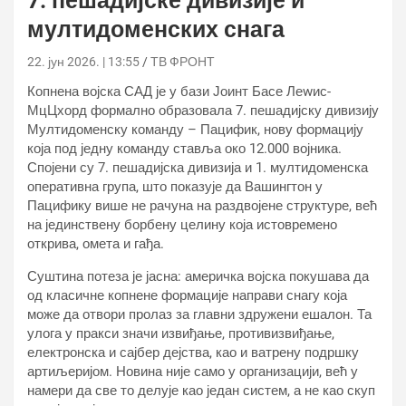
7. пешадијске дивизије и
мултидоменских снага
22. јун 2026. | 13:55
ТВ ФРОНТ
Копнена војска САД је у бази Јоинт Басе Леwис-
МцЦхорд формално образовала 7. пешадијску дивизију
Мултидоменску команду – Пацифик, нову формацију
која под једну команду ставља око 12.000 војника.
Спојени су 7. пешадијска дивизија и 1. мултидоменска
оперативна група, што показује да Вашингтон у
Пацифику више не рачуна на раздвојене структуре, већ
на јединствену борбену целину која истовремено
открива, омета и гађа.
Суштина потеза је јасна: америчка војска покушава да
од класичне копнене формације направи снагу која
може да отвори пролаз за главни здружени ешалон. Та
улога у пракси значи извиђање, противизвиђање,
електронска и сајбер дејства, као и ватрену подршку
артиљеријом. Новина није само у организацији, већ у
намери да све то делује као један систем, а не као скуп