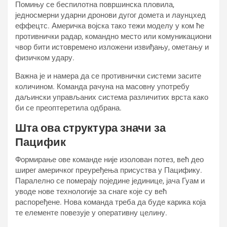
Помињу се беспилотна површинска пловила,
једносмерни ударни дронови дугог домета и лаунцхед
еффецтс. Америчка војска тако тежи моделу у ком ће
противнички радар, командно место или комуникациони
чвор бити истовремено изложени извиђању, ометању и
физичком удару.
Важна је и намера да се противнички системи засите
количином. Команда рачуна на масовну употребу
даљински управљаних система различитих врста како
би се преоптеретила одбрана.
Шта ова структура значи за
Пацифик
Формирање ове команде није изолован потез, већ део
ширег америчког преуређења присуства у Пацифику.
Паралелно се померају поједине јединице, јача Гуам и
уводе нове технологије за снаге које су већ
распоређене. Нова команда треба да буде карика која
те елементе повезује у оперативну целину.