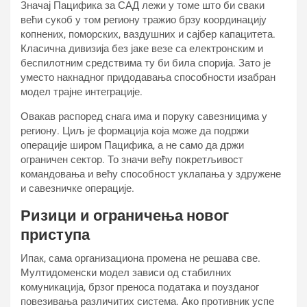
Значај Пацифика за САД лежи у томе што би сваки
већи сукоб у том региону тражио брзу координацију
копнених, поморских, ваздушних и сајбер капацитета.
Класична дивизија без јаке везе са електронским и
беспилотним средствима ту би била спорија. Зато је
уместо накнадног придодавања способности изабран
модел трајне интеграције.
Овакав распоред снага има и поруку савезницима у
региону. Циљ је формација која може да подржи
операције широм Пацифика, а не само да држи
ограничен сектор. То значи већу покретљивост
командовања и већу способност уклапања у здружене
и савезничке операције.
Ризици и ограничења новог
приступа
Ипак, сама организациона промена не решава све.
Мултидоменски модел зависи од стабилних
комуникација, брзог преноса података и поузданог
повезивања различитих система. Ако противник успе