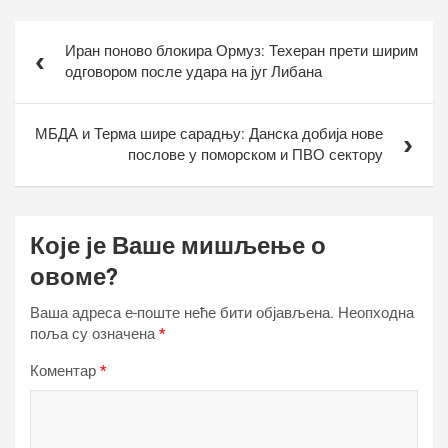
Кретање
Иран поново блокира Ормуз: Техеран прети ширим
чланка
одговором после удара на југ Либана
МБДА и Терма шире сарадњу: Данска добија нове
послове у поморском и ПВО сектору
Које је Ваше мишљење о
овоме?
Ваша адреса е-поште неће бити објављена.
Неопходна
поља су означена
*
Коментар
*