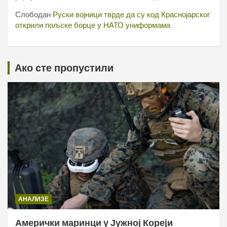
Слободан
Руски војници тврде да су код Краснојарског
открили пољске борце у НАТО униформама
Ако сте пропустили
АНАЛИЗЕ
Амерички маринци у Јужној Кореји