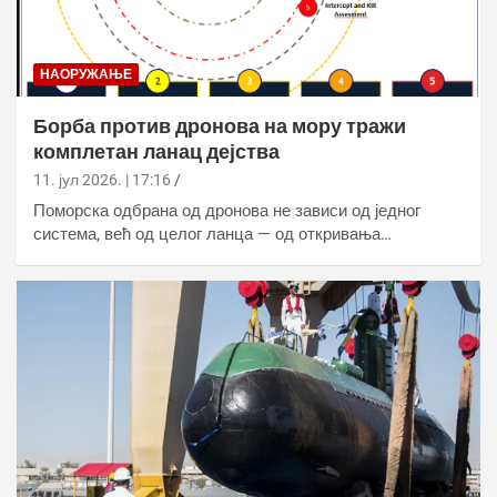
НАОРУЖАЊЕ
Борба против дронова на мору тражи
комплетан ланац дејства
11. јул 2026. | 17:16
Поморска одбрана од дронова не зависи од једног
система, већ од целог ланца — од откривања…