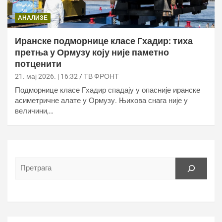
АНАЛИЗЕ
Иранске подморнице класе Гхадир: тиха
претња у Ормузу коју није паметно
потценити
21. мај 2026. | 16:32
ТВ ФРОНТ
Подморнице класе Гхадир спадају у опасније иранске
асиметричне алате у Ормузу. Њихова снага није у
величини,…