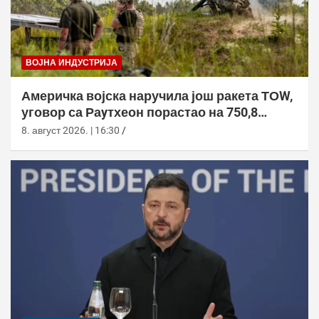
ВОЈНА ИНДУСТРИЈА
Америчка војска наручила још ракета ТОW,
уговор са Раyтхеон порастао на 750,8
милиона долара
8. август 2026. | 16:30