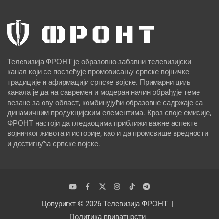
Телевизија ФРОНТ је образовно-забавни телевизијски
канал који се посвећује промовисању српске војничке
традиције и афирмацији српске војске. Примарни циљ
канала је да на савремен и модеран начин обрађује теме
везане за ову област, комбинујући образовне садржаје са
динамичним продукцијским елементима. Кроз своје емисије,
ФРОНТ настоји да гледаоцима приближи важне аспекте
војничког живота и историје, као и да промовише вредности
и достигнућа српске војске.
Цопyригхт © 2026
Телевизија ФРОНТ
Политика приватности