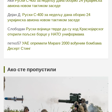
Аки
Руски С-400 за недељу дана оборио 24 украјинска
авиона новом тактиком заседе
Дејан Д.
Руски С-400 за недељу дана оборио 24
украјинска авиона новом тактиком заседе
Слободан
Руски војници тврде да су код Краснојарског
открили пољске борце у НАТО униформама
петко57
УАЕ опремили Мираге 2000 вођеним бомбама
Десерт Стинг
Ако сте пропустили