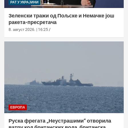
РАТ У УКРАЈИНИ
Зеленски тражи од Пољске и Немачке још
ракета-пресретача
8. август 2026. | 16:25
ЕВРОПА
Руска фрегата „Неустрашими“ отворила
ватру код британских вода, британска