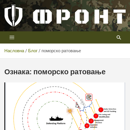
Скип
то
цонтент
Први војни канал у Србији
Телевизија ФРОНТ
Насловна
Блог
поморско ратовање
Ознака:
поморско ратовање