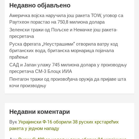
Недавно објављено
Америчка војска наручила још ракета ТОW, уговор са
Раyтхеон порастао на 750,8 милиона долара
Зеленски тражи од Пољске и Немачке још ракета-
пресретача
Руска фрегата „Неустрашими“ отворила ватру код
британских вода, британска морнарица појачала
праћење
САД и Јапан улажу 745 милиона долара у производњу
пресретача СМ-3 Блоцк ИИА
Пентагон тражи од произвођача оружја да пријаве шта
кочи производњу
Недавни коментари
Вук
Украјински Ф-16 оборили 38 руских крстарећих
ракета у једном нападу