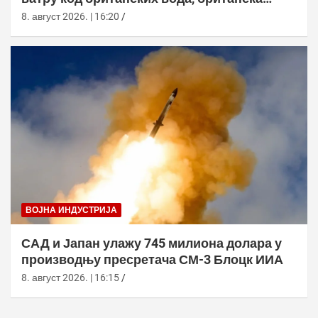
морнарица појачала праћење
8. август 2026. | 16:20
ВОЈНА ИНДУСТРИЈА
САД и Јапан улажу 745 милиона долара у
производњу пресретача СМ-3 Блоцк ИИА
8. август 2026. | 16:15