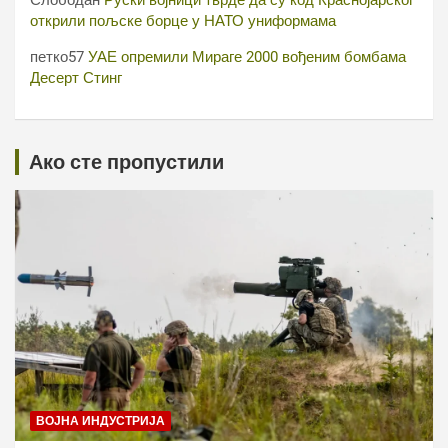
Слободан
Руски војници тврде да су код Краснојарског
открили пољске борце у НАТО униформама
петко57
УАЕ опремили Мираге 2000 вођеним бомбама
Десерт Стинг
Ако сте пропустили
ВОЈНА ИНДУСТРИЈА