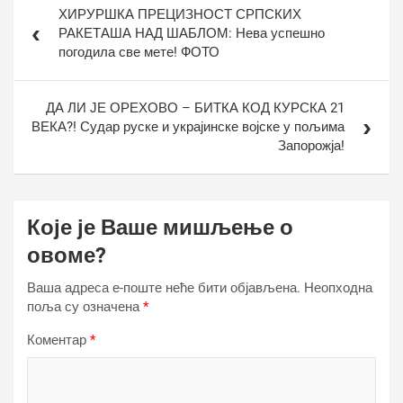
ХИРУРШКА ПРЕЦИЗНОСТ СРПСКИХ
чланка
РАКЕТАША НАД ШАБЛОМ: Нева успешно
погодила све мете! ФОТО
ДА ЛИ ЈЕ ОРЕХОВО – БИТКА КОД КУРСКА 21
ВЕКА?! Судар руске и украјинске војске у пољима
Запорожја!
Које је Ваше мишљење о
овоме?
Ваша адреса е-поште неће бити објављена.
Неопходна
поља су означена
*
Коментар
*