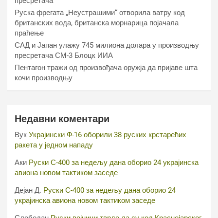
пресретача
Руска фрегата „Неустрашими“ отворила ватру код
британских вода, британска морнарица појачала
праћење
САД и Јапан улажу 745 милиона долара у производњу
пресретача СМ-3 Блоцк ИИА
Пентагон тражи од произвођача оружја да пријаве шта
кочи производњу
Недавни коментари
Вук
Украјински Ф-16 оборили 38 руских крстарећих
ракета у једном нападу
Аки
Руски С-400 за недељу дана оборио 24 украјинска
авиона новом тактиком заседе
Дејан Д.
Руски С-400 за недељу дана оборио 24
украјинска авиона новом тактиком заседе