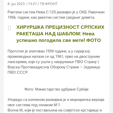
8. јун 2023. | 15:37
ТВ ФРОНТ
Рактени систем Нева С-125 развијен је у ОКБ Лавочкин
1956. године, као ракетни систем средњег домета.
ХИРУРШКА ПРЕЦИЗНОСТ СРПСКИХ
РАКЕТАША НАД ШАБЛОМ: Нева
успешно погодила све мете! ФОТО
Прототип је опитован 1959 године, а у серијској
проиизводњи налази се од 1961, прво на двоструким
лансерима, који су ушли у наоружање ПВО Странy (
Воyска Протоваздисхнy Оборонy Страни – Јединице
ПВО СССР.
Фото: Министарство одбране Србије
Упоредо са копненом развијана је и морнаричка верзија
овог система под ознаком М-1
Волна М, који је постављена на совјетске крстарице и