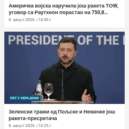
Америчка војска наручила још ракета ТОW,
уговор са Раyтхеон порастао на 750,8
милиона долара
8. август 2026. | 16:30
РАТ У УКРАЈИНИ
Зеленски тражи од Пољске и Немачке још
ракета-пресретача
8. август 2026. | 16:25