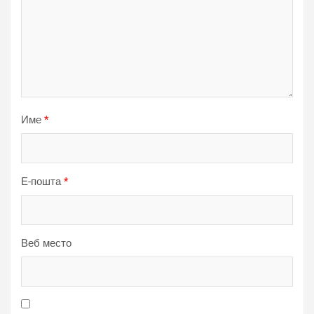
Име
*
Е-пошта
*
Веб место