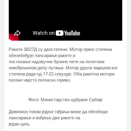
Ракете 5В27Д су двостепене. Мотор првог степена
обезебеђује лансирање ракете и
постизање надзвучне брзине лете на почетном
невођењеном делу путање. Мотор другог маршевског
степена ради од 17-22 секунде. Оба ракетна мотора
погони чврсто погонско гориво.
Фото: Министарство одбране Србије
Дивизион током једног гађања може да обезбеди
лансирање и вођење две ракете на
један циљ.