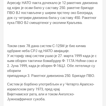
Агресију НАТО пакта дочекало је 12 ракетних двизиона
од којих је осам било у саставу 250. ракетне бригаде
ПВО ВЈ постављени у ширем прстену око Београда,
док су четрири двизиона била у саставу 450. Ракетног
пука ПВО ВЈ смешртеног у околини Краљева.
Током свих 78 дана систем С-125М је био кичма
одбране неба СРЈ од НАТО авијације.
У историју овај систем ушао је 27. марта 1999 када је с
њим оборен тактички бомабрдер Ф- 117А Ноћни соко и
2. Јуна 1999, када је оборен Ф-16ЦЈ. Обе летелице су
оборили
припадници 3. Ракетног дивизиона 250. Бригаде ПВО.
Систем је борбено употребљен и у Четврто Арапско-
израелском рату 1973, пред крај
Вијетнамског рата, али и током Анголско-
Јужноафричког сукоба.