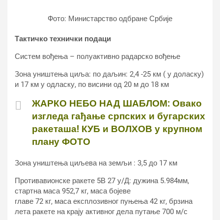
Фото: Министарство одбране Србије
Тактичко технички подаци
Систем вођења – полуактивно радарско вођење
Зона уништења циља: по даљин: 2,4 -25 км ( у доласку)
и 17 км у одласку, по висини од 20 м до 18 км
ЖАРКО НЕБО НАД ШАБЛОМ: Овако
изгледа гађање српских и бугарских
ракеташа! КУБ и ВОЛХОВ у крупном
плану ФОТО
Зона уништења циљева на земљи : 3,5 до 17 км
Противавионске ракете 5В 27 у/Д: дужина 5.984мм,
стартна маса 952,7 кг, маса бојеве
главе 72 кг, маса експлозивног пуњења 42 кг, брзина
лета ракете на крају активног дела путање 700 м/с