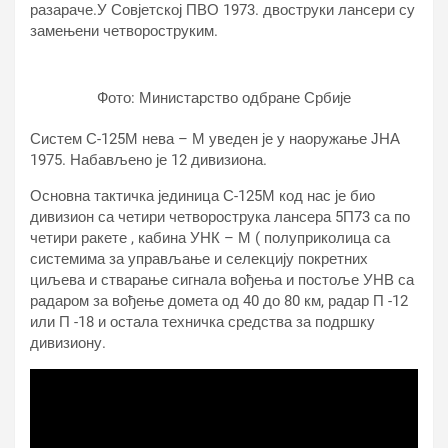
разараче.У Совјетској ПВО 1973. двоструки лансери су
замењени четвороструким.
Фото: Министарство одбране Србије
Систем С-125М нева – М уведен је у наоружање ЈНА
1975. Набављено је 12 дивизиона.
Основна тактичка јединица С-125М код нас је био
дивизион са четири четворострука лансера 5П73 са по
четири ракете , кабина УНК – М ( полуприколица са
системима за управљање и селекцију покретних
циљева и стварање сигнала вођења и постоље УНВ са
радаром за вођење домета од 40 до 80 км, радар П -12
или П -18 и остала техничка средства за подршку
дивизиону.