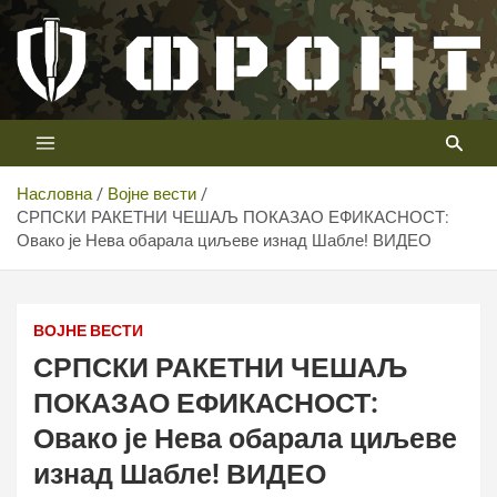
Скип
то
цонтент
Први војни канал у Србији
Телевизија ФРОНТ
Насловна
Војне вести
СРПСКИ РАКЕТНИ ЧЕШАЉ ПОКАЗАО ЕФИКАСНОСТ:
Овако је Нева обарала циљеве изнад Шабле! ВИДЕО
ВОЈНЕ ВЕСТИ
СРПСКИ РАКЕТНИ ЧЕШАЉ
ПОКАЗАО ЕФИКАСНОСТ:
Овако је Нева обарала циљеве
изнад Шабле! ВИДЕО