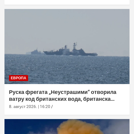
ЕВРОПА
Руска фрегата „Неустрашими“ отворила
ватру код британских вода, британска
морнарица појачала праћење
8. август 2026. | 16:20