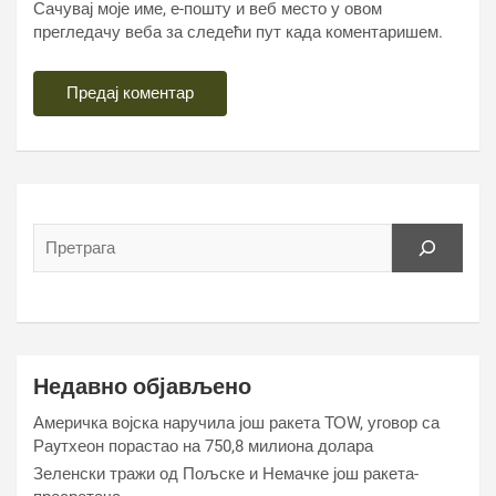
Сачувај моје име, е-пошту и веб место у овом
прегледачу веба за следећи пут када коментаришем.
Недавно објављено
Америчка војска наручила још ракета ТОW, уговор са
Раyтхеон порастао на 750,8 милиона долара
Зеленски тражи од Пољске и Немачке још ракета-