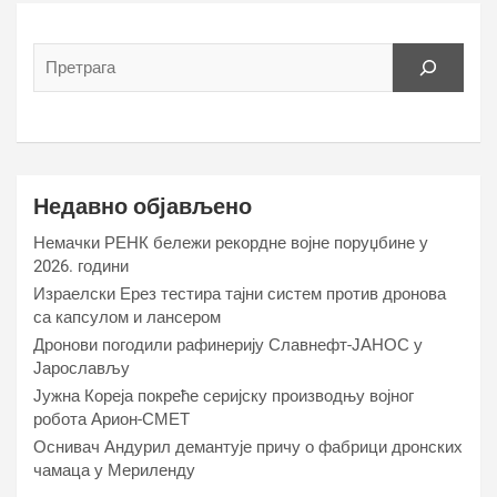
Недавно објављено
Немачки РЕНК бележи рекордне војне поруџбине у
2026. години
Израелски Ерез тестира тајни систем против дронова
са капсулом и лансером
Дронови погодили рафинерију Славнефт-ЈАНОС у
Јарослављу
Јужна Кореја покреће серијску производњу војног
робота Арион-СМЕТ
Оснивач Андурил демантује причу о фабрици дронских
чамаца у Мериленду