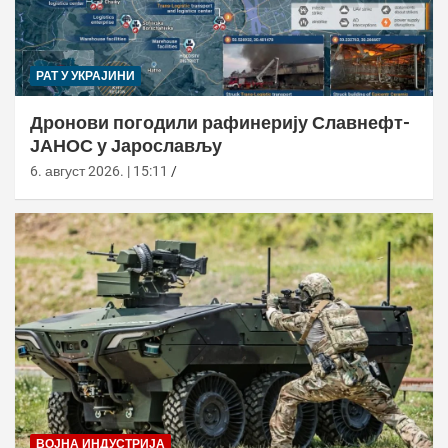
РАТ У УКРАЈИНИ
Дронови погодили рафинерију Славнефт-
ЈАНОС у Јарослављу
6. август 2026. | 15:11
ВОЈНА ИНДУСТРИЈА