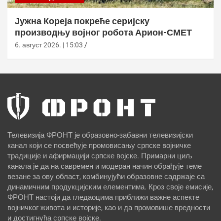
Јужна Кореја покреће серијску
производњу војног робота Арион-СМЕТ
6. август 2026. | 15:03
Телевизија ФРОНТ је образовно-забавни телевизијски
канал који се посвећује промовисању српске војничке
традиције и афирмацији српске војске. Примарни циљ
канала је да на савремен и модеран начин обрађује теме
везане за ову област, комбинујући образовне садржаје са
динамичним продукцијским елементима. Кроз своје емисије,
ФРОНТ настоји да гледаоцима приближи важне аспекте
војничког живота и историје, као и да промовише вредности
и достигнућа српске војске.