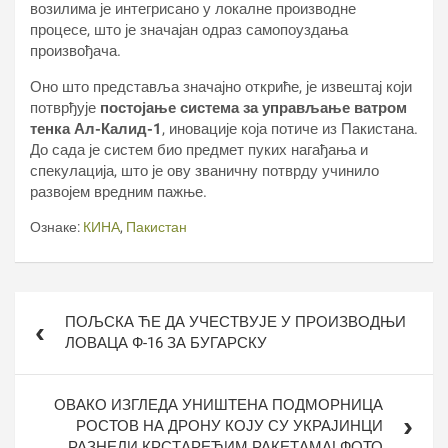
возилима је интегрисано у локалне производне
процесе, што је значајан одраз самопоуздања
произвођача.
Оно што представља значајно откриће, је извештај који
потврђује
постојање система за управљање ватром
тенка Ал-Калид-1
, иновације која потиче из Пакистана.
До сада је систем био предмет пуких нагађања и
спекулација, што је ову званичну потврду учинило
развојем вредним пажње.
Ознаке:
КИНА
,
Пакистан
Кретање
ПОЉСКА ЋЕ ДА УЧЕСТВУЈЕ У ПРОИЗВОДЊИ
чланка
ЛОВАЦА Ф-16 ЗА БУГАРСКУ
ОВАКО ИЗГЛЕДА УНИШТЕНА ПОДМОРНИЦА
РОСТОВ НА ДРОНУ КОЈУ СУ УКРАЈИНЦИ
РАЗНЕЛИ КРСТАРЕЋИМ РАКЕТАМА! ФОТО