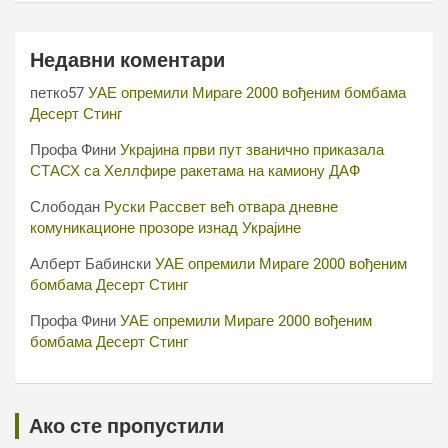
Недавни коментари
петко57
УАЕ опремили Мираге 2000 вођеним бомбама
Десерт Стинг
Профа Фини
Украјина први пут званично приказала
СТАСХ са Хеллфире ракетама на камиону ДАФ
Слободан
Руски Рассвет већ отвара дневне
комуникационе прозоре изнад Украјине
Алберт Бабински
УАЕ опремили Мираге 2000 вођеним
бомбама Десерт Стинг
Профа Фини
УАЕ опремили Мираге 2000 вођеним
бомбама Десерт Стинг
Ако сте пропустили