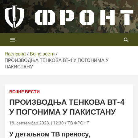
Скип
то
цонтент
Први војни канал у Србији
Телевизија ФРОНТ
Насловна
Војне вести
ПРОИЗВОДЊА ТЕНКОВА ВТ-4 У ПОГОНИМА У
ПАКИСТАНУ
ВОЈНЕ ВЕСТИ
ПРОИЗВОДЊА ТЕНКОВА ВТ-4
У ПОГОНИМА У ПАКИСТАНУ
18. септембар 2023. | 12:30
ТВ ФРОНТ
У детаљном ТВ преносу,