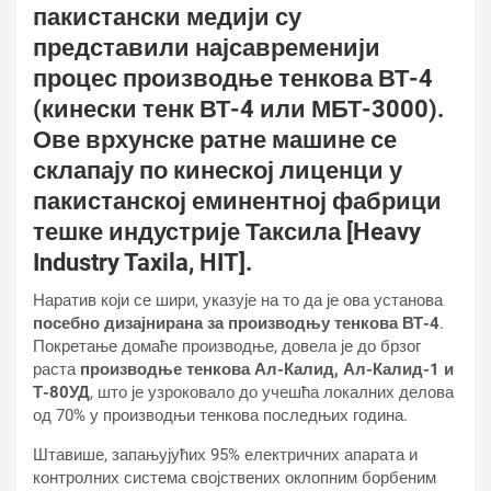
пакистански медији су
представили најсавременији
процес производње тенкова ВТ-4
(кинески тенк ВТ-4 или МБТ-3000).
Ове врхунске ратне машине се
склапају по кинеској лиценци у
пакистанској еминентној фабрици
тешке индустрије Таксила [Heavy
Industry Taxila, HIT].
Наратив који се шири, указује на то да је ова установа
посебно дизајнирана за производњу тенкова ВТ-4
.
Покретање домаће производње, довела је до брзог
раста
производње тенкова Ал-Калид, Ал-Калид-1 и
Т-80УД
, што је узроковало до учешћа локалних делова
од 70% у производњи тенкова последњих година.
Штавише, запањујућих 95% електричних апарата и
контролних система својствених оклопним борбеним