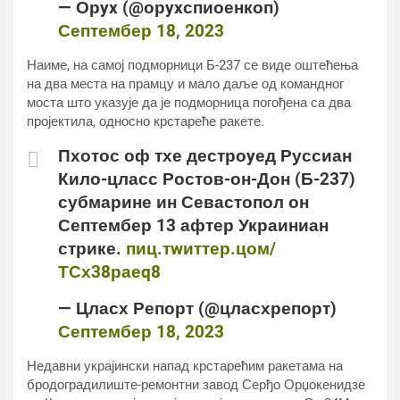
— Орyx (@орyxспиоенкоп)
Септембер 18, 2023
Наиме, на самој подморници Б-237 се виде оштећења
на два места на прамцу и мало даље од командног
моста што указује да је подморница погођена са два
пројектила, односно крстареће ракете.
Пхотос оф тхе дестроyед Руссиан
Кило-цласс Ростов-он-Дон (Б-237)
субмарине ин Севастопол он
Септембер 13 афтер Украиниан
стрике.
пиц.тwиттер.цом/
ТСх38раеq8
— Цласх Репорт (@цласхрепорт)
Септембер 18, 2023
Недавни украјински напад крстарећим ракетама на
бродоградилиште-ремонтни завод Серђо Орџокенидзе