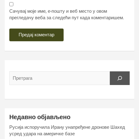
Сачувај моје име, е-пошту и веб место у овом
прегледачу веба за следећи пут када коментаришем.
Недавно објављено
Русија испоручила Ирану унапређене дронове Шахед
усред удара на америчке базе