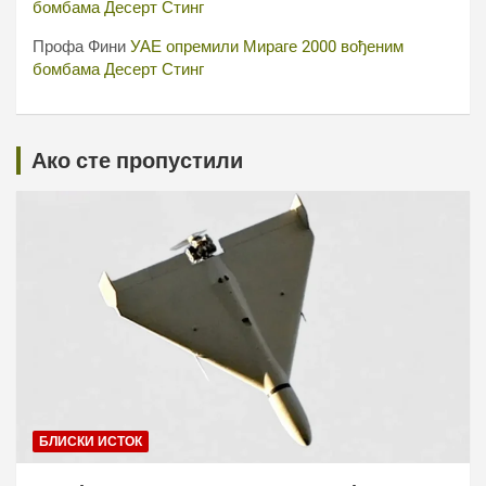
бомбама Десерт Стинг
Профа Фини
УАЕ опремили Мираге 2000 вођеним
бомбама Десерт Стинг
Ако сте пропустили
БЛИСКИ ИСТОК