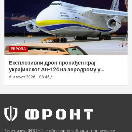
ЕВРОПА
Експлозивни дрон пронађен крај
украјинског Ан-124 на аеродрому у
Лајпцигу
6. август 2026. | 08:45
Телевизија ФРОНТ је образовно-забавни телевизијски