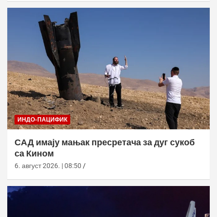
ИНДО-ПАЦИФИК
САД имају мањак пресретача за дуг сукоб
са Кином
6. август 2026. | 08:50