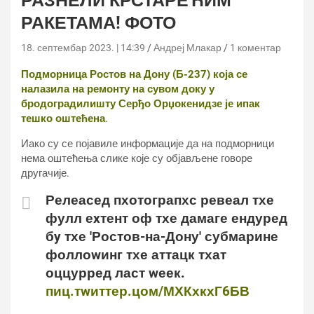
РАЗНЕЛИ КРСТАРЕЋИМ
РАКЕТАМА! ФОТО
18. септембар 2023. | 14:39
Андреј Млакар
1 коментар
Подморница Ростов на Дону (Б-237) која се
налазила на ремонту на сувом доку у
бродоградилишту Серђо Орџокенидзе је ипак
тешко оштећена
.
Иако су се појавиле информације да на подморници
нема оштећења слике које су објављене говоре
другачије.
Релеасед пхотограпхс ревеал тхе
фулл еxтент оф тхе дамаге ендуред
бy тхе 'Ростов-на-Дону' субмарине
фоллоwинг тхе аттацк тхат
оццурред ласт wеек.
пиц.тwиттер.цом/МХКхкхГ6БВ