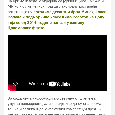
на Криму извела је украјина са јуришницима Су-24М и
МР који су из четири правца лансирали крстареће
ракете које су
погодиле десантни брод Минск, класе
Ропуча и подморница класе Кило Росотов на Дону
која се од 2014. године налази у саставу
Црноморске флоте.
За сада нема информација о стемену општећења
унутар подморнице, али је видљиво да су она веома
тешка и велика и да је фактички комплетнуи предњи
део подморнице оштећен где се налазе тропедне цеви