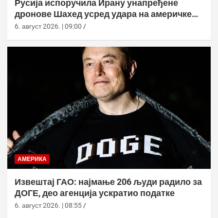
Русија испоручила Ирану унапређене
дронове Шахед усред удара на америчке
базе
6. август 2026. | 09:00
АМЕРИКА
Извештај ГАО: најмање 206 људи радило за
ДОГЕ, део агенција ускратио податке
6. август 2026. | 08:55