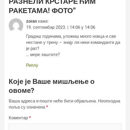
РАЗНЕЛИ КРСТАРЕЋИМ
РАКЕТАМА! ФОТО
”
zoran
каже:
19. септембар 2023. | 14:06 у 14:06
Градиш годинама, уложиш много новца и све
нестане у трену – знају ли неки команданти да
је рат?
… мере заштите?
Реплy
Које је Ваше мишљење о
овоме?
Ваша адреса е-поште неће бити објављена.
Неопходна
поља су означена
*
Коментар
*