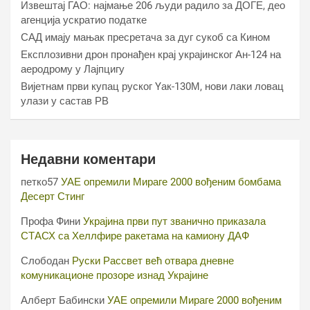
Извештај ГАО: најмање 206 људи радило за ДОГЕ, део
агенција ускратио податке
САД имају мањак пресретача за дуг сукоб са Кином
Експлозивни дрон пронађен крај украјинског Ан-124 на
аеродрому у Лајпцигу
Вијетнам први купац руског Yак-130М, нови лаки ловац
улази у састав РВ
Недавни коментари
петко57
УАЕ опремили Мираге 2000 вођеним бомбама
Десерт Стинг
Профа Фини
Украјина први пут званично приказала
СТАСХ са Хеллфире ракетама на камиону ДАФ
Слободан
Руски Рассвет већ отвара дневне
комуникационе прозоре изнад Украјине
Алберт Бабински
УАЕ опремили Мираге 2000 вођеним