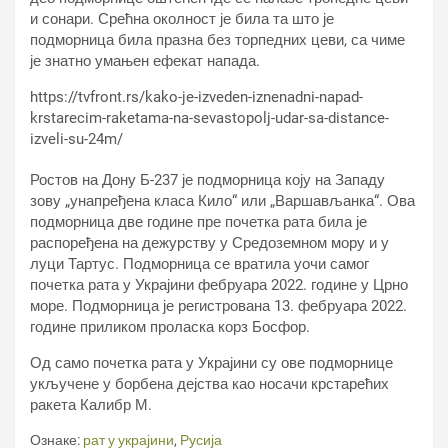
и сонари. Срећна околност је била та што је
подморница била празна без торпедних цеви, са чиме
је знатно умањен ефекат напада.
https://tvfront.rs/kako-je-izveden-iznenadni-napad-
krstarecim-raketama-na-sevastopolj-udar-sa-distance-
izveli-su-24m/
Ростов на Дону Б-237 је подморница коју на Западу
зову „унапређена класа Кило“ или „Варшављанка“. Ова
подморница две године пре почетка рата била је
распоређена на дежурству у Средоземном мору и у
луци Тартус. Подморница се вратила уочи самог
почетка рата у Украјини фебруара 2022. године у Црно
море. Подморница је регистрована 13. фебруара 2022.
године приликом проласка корз Босфор.
Од само почетка рата у Украјини су ове подморнице
укључене у борбена дејства као носачи крстарећих
ракета Калибр М.
Ознаке:
рат у украјини
,
Русија