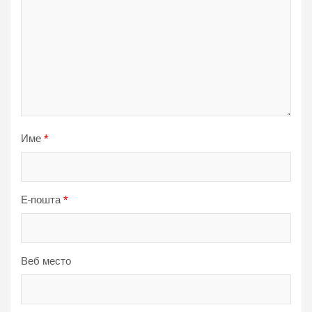
Име
*
Е-пошта
*
Веб место