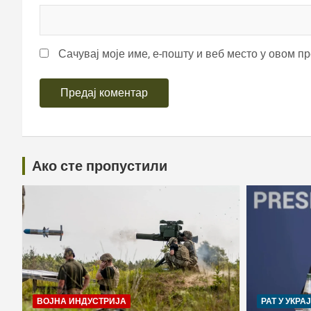
Сачувај моје име, е-пошту и веб место у овом п
Ако сте пропустили
ВОЈНА ИНДУСТРИЈА
РАТ У УКРА