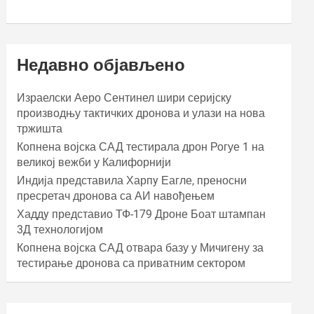
Недавно објављено
Израелски Аеро Сентинел шири серијску
производњу тактичких дронова и улази на нова
тржишта
Копнена војска САД тестирала дрон Рогуе 1 на
великој вежби у Калифорнији
Индија представила Харпy Еагле, преносни
пресретач дронова са АИ навођењем
Хаддy представио ТФ-179 Дроне Боат штампан
3Д технологијом
Копнена војска САД отвара базу у Мичигену за
тестирање дронова са приватним сектором