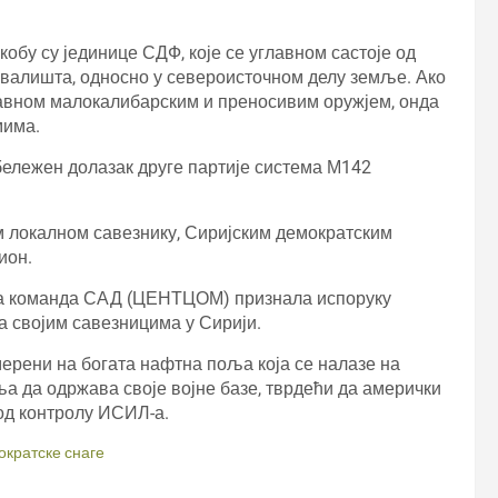
обу су јединице СДФ, које се углавном састоје од
ивалишта, односно у североисточном делу земље. Ако
лавном малокалибарским и преносивим оружјем, онда
мима.
бележен долазак друге партије система М142
ом локалном савезнику, Сиријским демократским
ион.
лна команда САД (ЦЕНТЦОМ) признала испоруку
а својим савезницима у Сирији.
мерени на богата нафтна поља која се налазе на
а да одржава своје војне базе, тврдећи да амерички
од контролу ИСИЛ-а.
ократске снаге