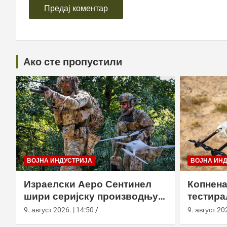
Ако сте пропустили
ВОЈНА ИНДУСТРИЈА
ВОЈНА ИН
Израелски Аеро Сентинел
Копнена
шири серијску производњу
тестира
тактичких дронова и улази
великој
9. август 2026. | 14:50
9. август 202
на нова тржишта
Калифо