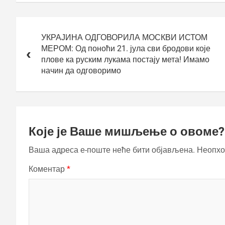
Кретање
чланка
УКРАЈИНА ОДГОВОРИЛА МОСКВИ ИСТОМ
МЕРОМ: Од поноћи 21. јула сви бродови које
плове ка руским лукама постају мета! Имамо
начин да одговоримо
Које је Ваше мишљење о овоме?
Ваша адреса е-поште неће бити објављена.
Неопхо
Коментар
*