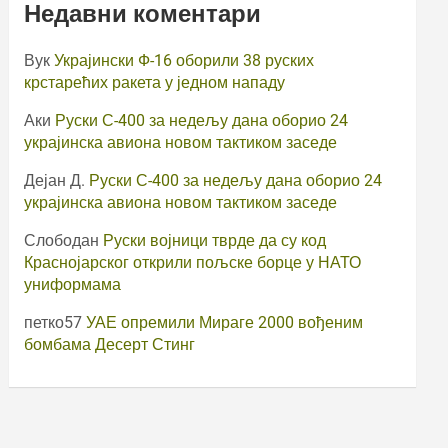
Недавни коментари
Вук
Украјински Ф-16 оборили 38 руских
крстарећих ракета у једном нападу
Аки
Руски С-400 за недељу дана оборио 24
украјинска авиона новом тактиком заседе
Дејан Д.
Руски С-400 за недељу дана оборио 24
украјинска авиона новом тактиком заседе
Слободан
Руски војници тврде да су код
Краснојарског открили пољске борце у НАТО
униформама
петко57
УАЕ опремили Мираге 2000 вођеним
бомбама Десерт Стинг