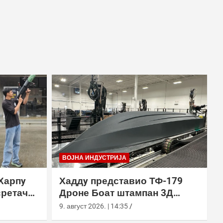
ВОЈНА ИНДУСТРИЈА
Харпy
Хаддy представио ТФ-179
сретач
Дроне Боат штампан 3Д
ђењем
технологијом
9. август 2026. | 14:35