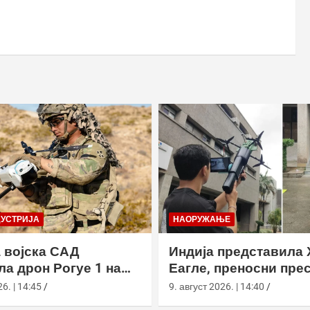
ДУСТРИЈА
НАОРУЖАЊЕ
 војска САД
Индија представила 
ла дрон Рогуе 1 на
Еагле, преносни пре
 вежби у
дронова са АИ наво
6. | 14:45
9. август 2026. | 14:40
рнији