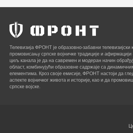
Телевизија ФРОНТ је образовно-забавни телевизијски к
промовисању српске војничке традиције и афирмацији 
циљ канала је да на савремен и модеран начин обрађуј
област, комбинујући образовне садржаје са динамични
елементима. Кроз своје емисије, ФРОНТ настоји да г
аспекте војничког живота и историје, као и да промови
српске војске.
Ц