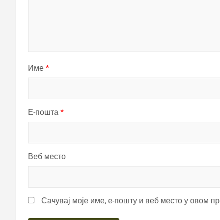
Име
*
Е-пошта
*
Веб место
Сачувај моје име, е-пошту и веб место у овом п