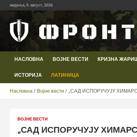
Скип
недеља, 9. август, 2026.
то
цонтент
Први војни канал у Србији
Телевизија ФРОНТ
НАСЛОВНА
ВОЈНЕ ВЕСТИ
КРИЗНА ЖАРИ
ИСТОРИЈА
ЛАТИНИЦА
Насловна
Војне вести
„САД ИСПОРУЧУЈУ ХИМАР
ВОЈНЕ ВЕСТИ
„САД ИСПОРУЧУЈУ ХИМАРС