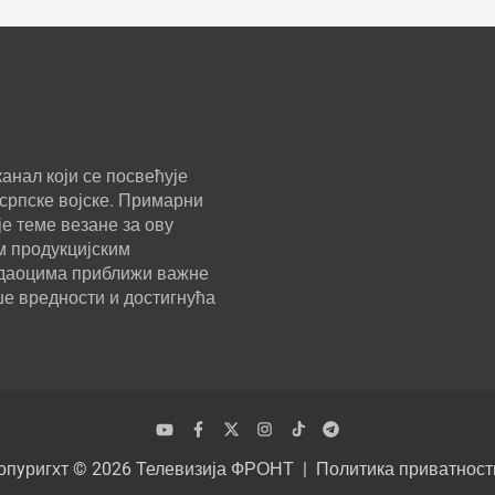
анал који се посвећује
српске војске. Примарни
е теме везане за ову
м продукцијским
ледаоцима приближи важне
ше вредности и достигнућа
опyригхт © 2026
Телевизија ФРОНТ
Политика приватност