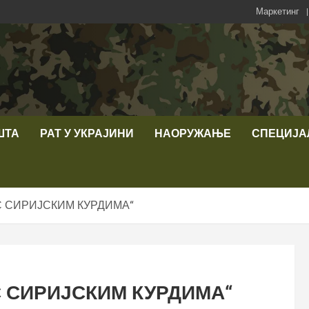
Маркетинг
ШТА
РАТ У УКРАЈИНИ
НАОРУЖАЊЕ
СПЕЦИЈА
С СИРИЈСКИМ КУРДИМА“
 СИРИЈСКИМ КУРДИМА“