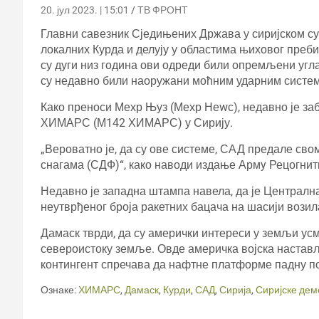
20. јул 2023. | 15:01
ТВ ФРОНТ
Главни савезник Сједињених Држава у сиријском сук
локалних Курда и делују у областима њиховог преб
су дуги низ година ови одреди били опремљени уг
су недавно били наоружани моћним ударним систе
Како преноси Мехр Њуз (Мехр Неwс), недавно је за
ХИМАРС (М142 ХИМАРС) у Сирију.
„Вероватно је, да су ове системе, САД предале св
снагама (СДФ)“, како наводи издање Армy Рецогнит
Недавно је западна штампа навела, да је Центра
неутврђеног броја ракетних бацача на шасији возил
Дамаск тврди, да су амерички интереси у земљи ус
североистоку земље. Овде америчка војска настављ
контингент спречава да нафтне платформе падну п
Ознаке:
ХИМАРС
,
Дамаск
,
Курди
,
САД
,
Сирија
,
Сиријске дем