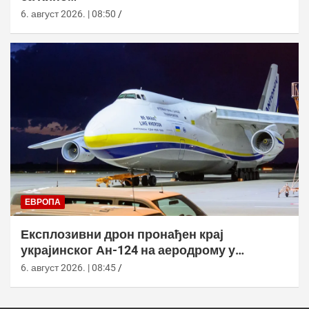
6. август 2026. | 08:50
ЕВРОПА
Експлозивни дрон пронађен крај
украјинског Ан-124 на аеродрому у
Лајпцигу
6. август 2026. | 08:45