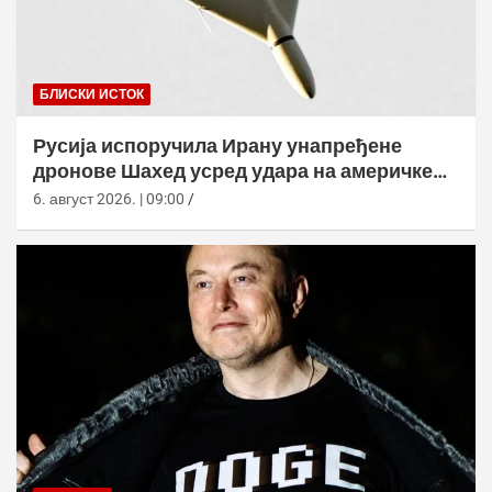
БЛИСКИ ИСТОК
Русија испоручила Ирану унапређене
дронове Шахед усред удара на америчке
базе
6. август 2026. | 09:00