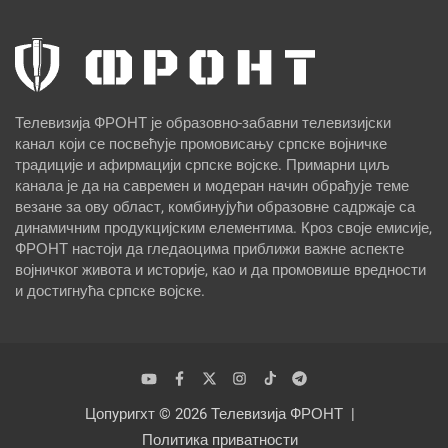
Телевизија ФРОНТ је образовно-забавни телевизијски
канал који се посвећује промовисању српске војничке
традиције и афирмацији српске војске. Примарни циљ
канала је да на савремен и модеран начин обрађује теме
везане за ову област, комбинујући образовне садржаје са
динамичним продукцијским елементима. Кроз своје емисије,
ФРОНТ настоји да гледаоцима приближи важне аспекте
војничког живота и историје, као и да промовише вредности
и достигнућа српске војске.
Цопyригхт © 2026
Телевизија ФРОНТ
Политика приватности