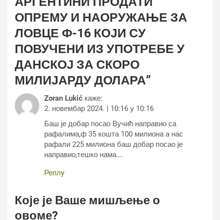
АРГЕНТИНИ ПРОДАТИ
ОПРЕМУ И НАОРУЖАЊЕ ЗА
ЛОВЦЕ Ф-16 КОЈИ СУ
ПОВУЧЕНИ ИЗ УПОТРЕБЕ У
ДАНСКОЈ ЗА СКОРО
МИЛИЈАРДУ ДОЛАРА
”
Zoran Lukić
каже:
2. новембар 2024. | 10:16 у 10:16
Баш је добар посао Вучић направио са
рафалима,ф 35 кошта 100 милиона а нас
рафали 225 милиона баш добар посао је
направио,тешко нама….
Реплy
Које је Ваше мишљење о
овоме?