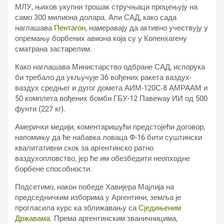
МЛУ, њихов укупни трошак стручњаци процењују на
само 300 милиона долара. Али САД, како сада
наглашава
Пентагон
, намеравају да активно учествују у
опремању борбених авиона која су у Копенхагену
сматрана застарелим.
Како наглашава Министарство одбране САД, испорука
би требало да укључује 36 вођених ракета ваздух-
ваздух средњег и дугог домета АИМ-120С-8 АМРААМ и
50 комплета вођених бомби ГБУ-12 Павеwаy ИИ од 500
фунти (227 кг).
Амерички медији, коментаришући предстојећи договор,
напомињу да ће набавка ловаца Ф-16 бити суштински
квалитативни скок за аргентинско ратно
ваздухопловство, јер ће им обезбедити неопходне
борбене способности.
Подсетимо, након победе Хавијера Мајлија на
председничким изборима у Аргентини, земља је
прогласила курс ка зближавању са
Сједињеним
Државама
. Према аргентинским званичницима,