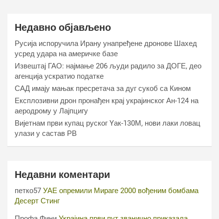
Недавно објављено
Русија испоручила Ирану унапређене дронове Шахед
усред удара на америчке базе
Извештај ГАО: најмање 206 људи радило за ДОГЕ, део
агенција ускратио податке
САД имају мањак пресретача за дуг сукоб са Кином
Експлозивни дрон пронађен крај украјинског Ан-124 на
аеродрому у Лајпцигу
Вијетнам први купац руског Yак-130М, нови лаки ловац
улази у састав РВ
Недавни коментари
петко57
УАЕ опремили Мираге 2000 вођеним бомбама
Десерт Стинг
Профа Фини
Украјина први пут званично приказала