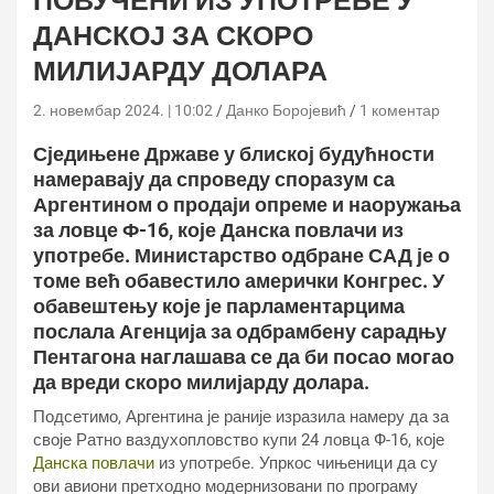
ПОВУЧЕНИ ИЗ УПОТРЕБЕ У
ДАНСКОЈ ЗА СКОРО
МИЛИЈАРДУ ДОЛАРА
2. новембар 2024. | 10:02
Данко Боројевић
1 коментар
Сједињене Државе у блиској будућности
намеравају да спроведу споразум са
Аргентином о продаји опреме и наоружања
за ловце Ф-16, које Данска повлачи из
употребе. Министарство одбране САД је о
томе већ обавестило амерички Конгрес. У
обавештењу које је парламентарцима
послала Агенција за одбрамбену сарадњу
Пентагона наглашава се да би посао могао
да вреди скоро милијарду долара.
Подсетимо, Аргентина је раније изразила намеру да за
своје Ратно ваздухопловство купи 24 ловца Ф-16, које
Данска повлачи
из употребе. Упркос чињеници да су
ови авиони претходно модернизовани по програму