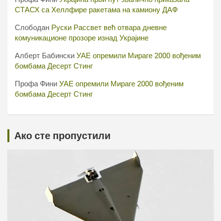
СТАСХ са Хеллфире ракетама на камиону ДАФ
Слободан
Руски Рассвет већ отвара дневне
комуникационе прозоре изнад Украјине
Алберт Бабински
УАЕ опремили Мираге 2000 вођеним
бомбама Десерт Стинг
Профа Фини
УАЕ опремили Мираге 2000 вођеним
бомбама Десерт Стинг
Ако сте пропустили