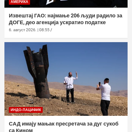
АМЕРИКА
Извештај ГАО: најмање 206 људи радило за
ДОГЕ, део агенција ускратио податке
6. август 2026. | 08:55
ИНДО-ПАЦИФИК
САД имају мањак пресретача за дуг сукоб
са Кином