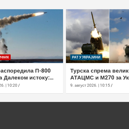
ИФИК
РАТ У УКРАЈИНИ
распоредила П-800
Турска спрема велик
а Далеком истоку:
АТАЦМС и М270 за Ук
н“ покрива Куриле,
6. | 10:20
9. август 2026. | 10:15
у и Чукотку