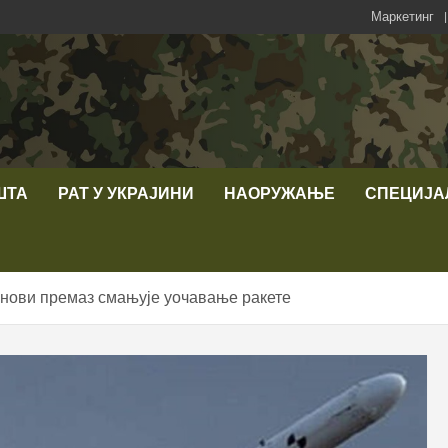
Маркетинг
ШТА
РАТ У УКРАЈИНИ
НАОРУЖАЊЕ
СПЕЦИЈА
 нови премаз смањује уочавање ракете