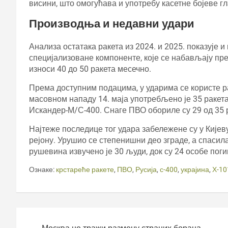
висини, што омогућава и употребу касетне бојеве гл
Производња и недавни удари
Анализа остатака ракета из 2024. и 2025. показује 
специјализоване компоненте, које се набављају п
износи 40 до 50 ракета месечно.
Према доступним подацима, у ударима се користе р
масовном нападу 14. маја употребљено је 35 ракета 
Искандер-М/С-400. Снаге ПВО обориле су 29 од 35 р
Најтеже последице тог удара забележене су у Кијев
рејону. Урушио се степенишни део зграде, а спасила
рушевина извучено је 30 људи, док су 24 особе поги
Ознаке:
крстареће ракете
,
ПВО
,
Русија
,
с-400
,
украјина
,
Х-10
Кретање