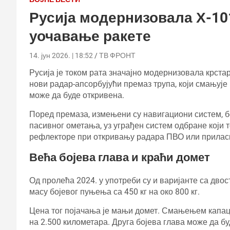
Русија модернизовала Х-10
уочавање ракете
14. јун 2026. | 18:52
ТВ ФРОНТ
Русија је током рата значајно модернизовала крста
нови радар-апсорбујући премаз трупа, који смањује 
може да буде откривена.
Поред премаза, измењени су навигациони систем, бо
пасивног ометања, уз уграђен систем одбране који 
рефлекторе при откривању радара ПВО или прилас
Већа бојева глава и краћи домет
Од пролећа 2024. у употреби су и варијанте са дво
масу бојевог пуњења са 450 кг на око 800 кг.
Цена тог појачања је мањи домет. Смањењем капаци
на 2.500 километара. Друга бојева глава може да б