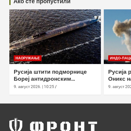
Ако сте пропустили
НАОРУЖАЊЕ
ИНДО-ПАЦ
Русија штити подморнице
Русија 
Бореј антидронским
Оникс н
мрежама у бази на Камчатки
„Бастио
9. август 2026. | 10:25
9. август 202
Камчатк