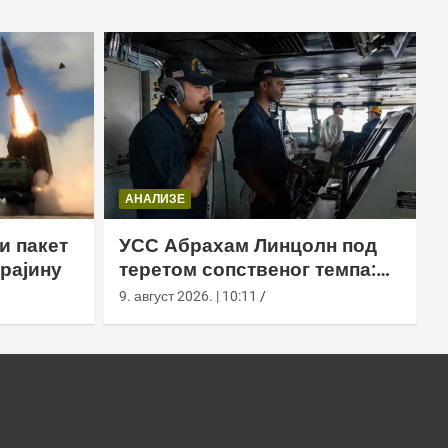
АНАЛИЗЕ
и пакет
УСС Абрахам Линцолн под
рајину
теретом сопственог темпа:
исцрпљена посада,
9. август 2026. | 10:11
проблеми са снабдевањем и
пад морала