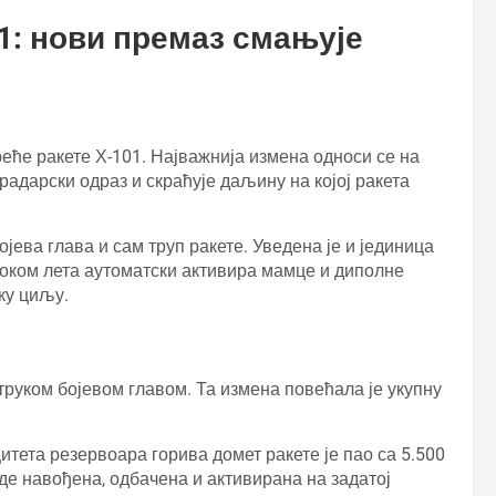
1: нови премаз смањује
реће ракете Х-101. Најважнија измена односи се на
радарски одраз и скраћује даљину на којој ракета
јева глава и сам труп ракете. Уведена је и јединица
током лета аутоматски активира мамце и диполне
ку циљу.
струком бојевом главом. Та измена повећала је укупну
тета резервоара горива домет ракете је пао са 5.500
уде навођена, одбачена и активирана на задатој