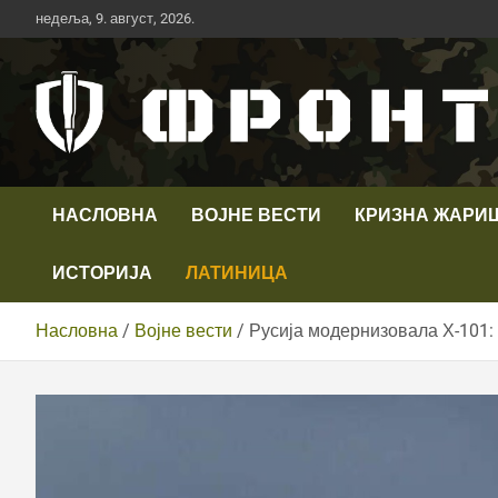
Скип
недеља, 9. август, 2026.
то
цонтент
Први војни канал у Србији
Телевизија ФРОНТ
НАСЛОВНА
ВОЈНЕ ВЕСТИ
КРИЗНА ЖАРИ
ИСТОРИЈА
ЛАТИНИЦА
Насловна
Војне вести
Русија модернизовала Х-101: