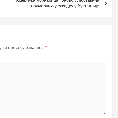
Америчка морнарица поново успоставила
подморничку ескадру у Аустралији
дна поља су означена
*