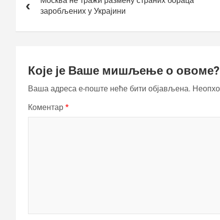
чланка
Москва не тражи размену страних бораца
заробљених у Украјини
Које је Ваше мишљење о овоме?
Ваша адреса е-поште неће бити објављена.
Неопхо
Коментар
*