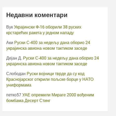
Недавни коментари
Вук
Украјински Ф-16 оборили 38 руских
крстарећих ракета у једном нападу
Аки
Руски С-400 за недељу дана оборио 24
украјинска авиона новом тактиком заседе
Дејан Д.
Руски С-400 за недељу дана оборио 24
украјинска авиона новом тактиком заседе
Слободан
Руски војници тврде да су код
Краснојарског открили пољске борце у НАТО
униформама
петко57
УАЕ опремили Мираге 2000 вођеним
бомбама Десерт Стинг