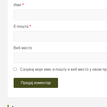
Име
*
Е-пошта
*
Веб место
Сачувај моје име, е-пошту и веб место у овом п