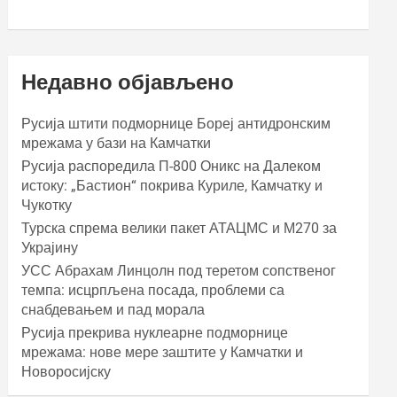
Недавно објављено
Русија штити подморнице Бореј антидронским
мрежама у бази на Камчатки
Русија распоредила П-800 Оникс на Далеком
истоку: „Бастион“ покрива Куриле, Камчатку и
Чукотку
Турска спрема велики пакет АТАЦМС и М270 за
Украјину
УСС Абрахам Линцолн под теретом сопственог
темпа: исцрпљена посада, проблеми са
снабдевањем и пад морала
Русија прекрива нуклеарне подморнице
мрежама: нове мере заштите у Камчатки и
Новоросијску