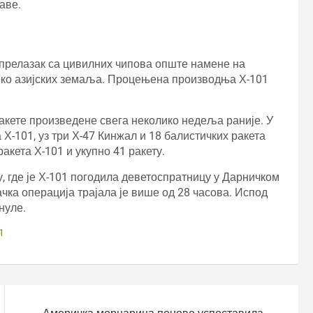
аве.
и прелазак са цивилних чипова опште намене на
реко азијских земаља. Процењена производња Х-101
акете произведене свега неколико недеља раније. У
Х-101, уз три Х-47 Кинжал и 18 балистичких ракета
акета Х-101 и укупно 41 ракету.
у, где је Х-101 погодила деветоспратницу у Дарничком
чка операција трајала је више од 28 часова. Испод
нуле.
1