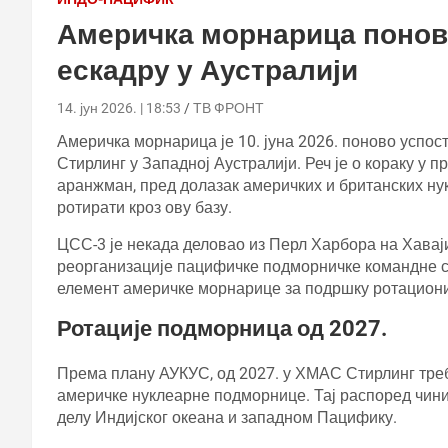
Америчка морнарица понов
ескадру у Аустралији
14. јун 2026. | 18:53
ТВ ФРОНТ
Америчка морнарица је 10. јуна 2026. поново успо
Стирлинг у Западној Аустралији. Реч је о кораку у
аранжман, пред долазак америчких и британских ну
ротирати кроз ову базу.
ЦСС-3 је некада деловао из Перл Харбора на Хаваји
реорганизације пацифичке подморничке командне ст
елемент америчке морнарице за подршку ротациони
Ротације подморница од 2027.
Према плану АУКУС, од 2027. у ХМАС Стирлинг треба
америчке нуклеарне подморнице. Тај распоред чини
делу Индијског океана и западном Пацифику.