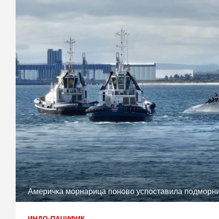
Америчка морнарица поново успоставила подморнич
ИНДО-ПАЦИФИК