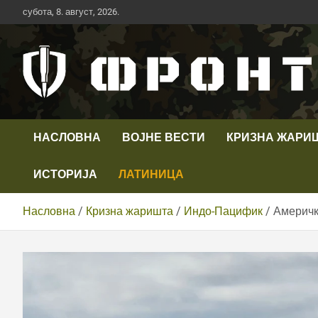
Скип
субота, 8. август, 2026.
то
цонтент
Први војни канал у Србији
Телевизија ФРОНТ
НАСЛОВНА
ВОЈНЕ ВЕСТИ
КРИЗНА ЖАРИ
ИСТОРИЈА
ЛАТИНИЦА
Насловна
Кризна жаришта
Индо-Пацифик
Америчк