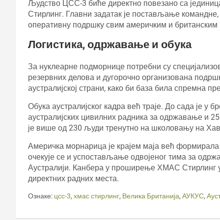
Људство ЦСС-3 биће директно повезано са једини
Стирлинг. Главни задатак је постављање командне,
оперативну подршку свим америчким и британским 
Логистика, одржавање и обука
За нуклеарне подморнице потребни су специјализов
резервних делова и дугорочно организована подршк
аустралијској страни, како би база била спремна п
Обука аустралијског кадра већ траје. До сада је у
аустралијских цивилних радника за одржавање и 25
је више од 230 људи тренутно на школовању на Хав
Америчка морнарица је крајем маја већ формирала
очекује се и успостављање одвојеног тима за одрж
Аустралији. Канбера у проширење ХМАС Стирлинг ул
директних радних места.
Ознаке:
цсс-3
,
хмас стирлинг
,
Велика Британија
,
АУКУС
,
Аус