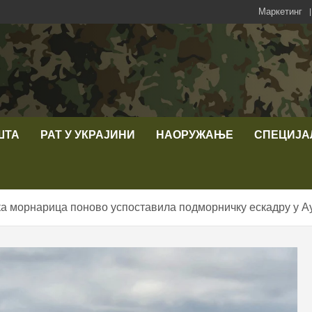
Маркетинг
ШТА
РАТ У УКРАЈИНИ
НАОРУЖАЊЕ
СПЕЦИЈА
а морнарица поново успоставила подморничку ескадру у А