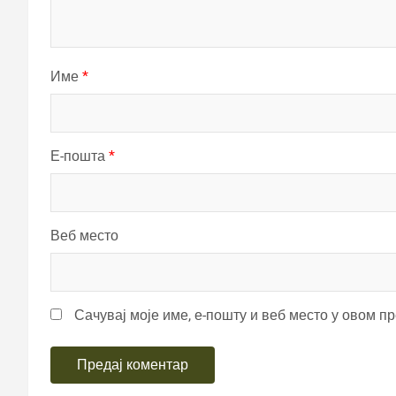
Име
*
Е-пошта
*
Веб место
Сачувај моје име, е-пошту и веб место у овом п