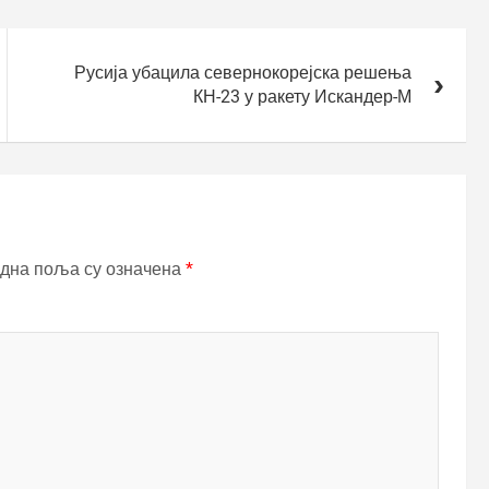
Русија убацила севернокорејска решења
КН-23 у ракету Искандер-М
дна поља су означена
*