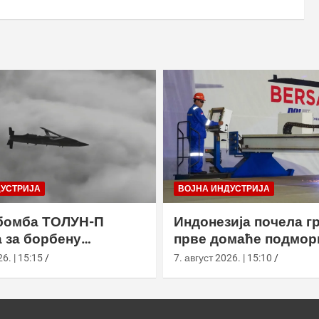
ДУСТРИЈА
ВОЈНА ИНДУСТРИЈА
бомба ТОЛУН-П
Индонезија почела г
 за борбену
прве домаће подмор
у
класе Сцорпèне
6. | 15:15
7. август 2026. | 15:10