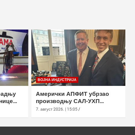
ВОЈНА ИНДУСТРИЈА
радњу
Амерички АПФИТ убрзао
нице
производњу САЛ-УХП
ласера за УССОЦОМ
7. август 2026. | 15:05