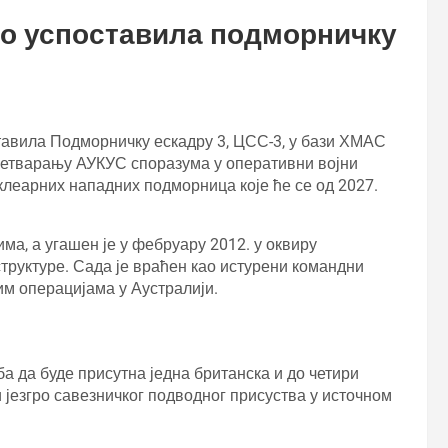
о успоставила подморничку
ставила Подморничку ескадру 3, ЦСС-3, у бази ХМАС
 претварању АУКУС споразума у оперативни војни
клеарних нападних подморница које ће се од 2027.
ма, а угашен је у фебруару 2012. у оквиру
руктуре. Сада је враћен као истурени командни
м операцијама у Аустралији.
 да буде присутна једна британска и до четири
 језгро савезничког подводног присуства у источном