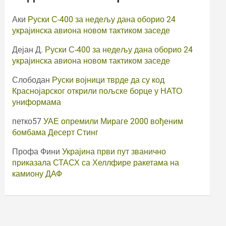
Аки
Руски С-400 за недељу дана оборио 24
украјинска авиона новом тактиком заседе
Дејан Д.
Руски С-400 за недељу дана оборио 24
украјинска авиона новом тактиком заседе
Слободан
Руски војници тврде да су код
Краснојарског открили пољске борце у НАТО
униформама
петко57
УАЕ опремили Мираге 2000 вођеним
бомбама Десерт Стинг
Профа Фини
Украјина први пут званично
приказала СТАСХ са Хеллфире ракетама на
камиону ДАФ