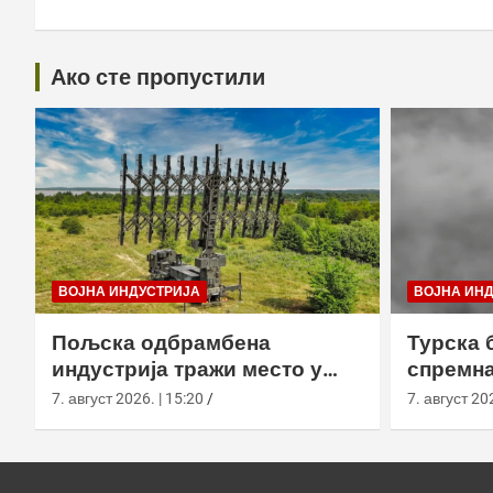
Ако сте пропустили
ВОЈНА ИНДУСТРИЈА
ВОЈНА ИН
Пољска одбрамбена
Турска 
индустрија тражи место у
спремна
европском противракетном
употреб
7. август 2026. | 15:20
7. август 202
штиту