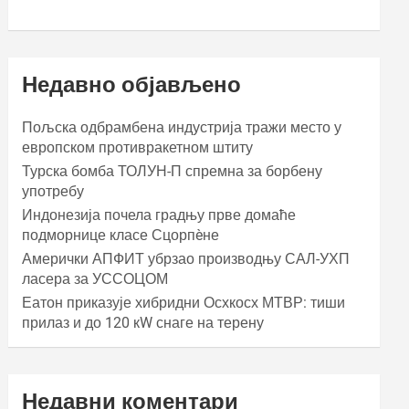
Недавно објављено
Пољска одбрамбена индустрија тражи место у
европском противракетном штиту
Турска бомба ТОЛУН-П спремна за борбену
употребу
Индонезија почела градњу прве домаће
подморнице класе Сцорпèне
Амерички АПФИТ убрзао производњу САЛ-УХП
ласера за УССОЦОМ
Еатон приказује хибридни Осхкосх МТВР: тиши
прилаз и до 120 кW снаге на терену
Недавни коментари