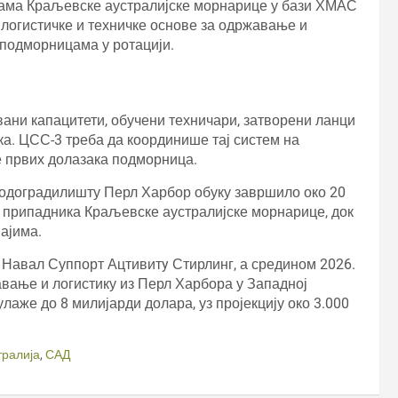
цама Краљевске аустралијске морнарице у бази ХМАС
 логистичке и техничке основе за одржавање и
подморницама у ротацији.
ани капацитети, обучени техничари, затворени ланци
а. ЦСС-3 треба да координише тај систем на
ре првих долазака подморница.
 бродоградилишту Перл Харбор обуку завршило око 20
 припадника Краљевске аустралијске морнарице, док
ајима.
 Навал Суппорт Ацтивитy Стирлинг, а средином 2026.
авање и логистику из Перл Харбора у Западној
аже до 8 милијарди долара, уз пројекцију око 3.000
тралија
,
САД