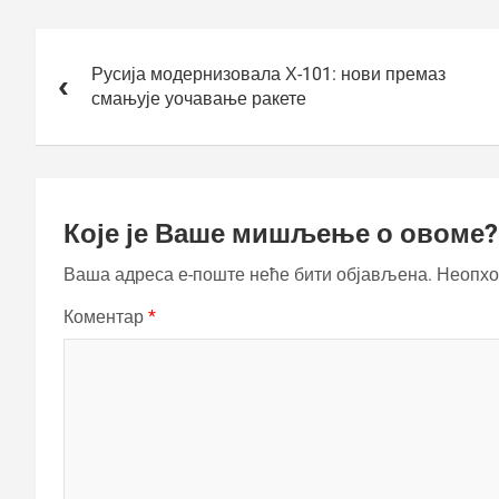
Кретање
чланка
Русија модернизовала Х-101: нови премаз
смањује уочавање ракете
Које је Ваше мишљење о овоме?
Ваша адреса е-поште неће бити објављена.
Неопхо
Коментар
*