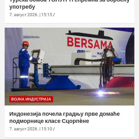
употребу
7. август 2026. | 15:15
ВОЈНА ИНДУСТРИЈА
Индонезија почела градњу прве домаће
подморнице класе Сцорпèне
7. август 2026. | 15:10