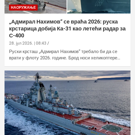
НАОРУЖАЊЕ
„Адмирал Нахимов“ се враћа 2026: руска
крстарица добија Ка-31 као летећи радар за
С-400
28. јул 2026. | 08:43
Руски крсташ „Адмирал Нахимов“ требало би да се
врати у флоту 2026. године. Брод носи хеликоптере…