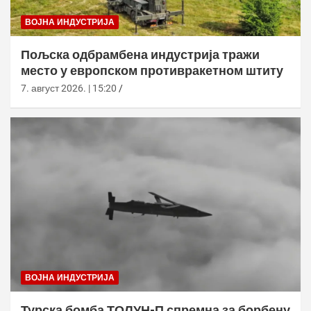
ВОЈНА ИНДУСТРИЈА
Пољска одбрамбена индустрија тражи
место у европском противракетном штиту
7. август 2026. | 15:20
ВОЈНА ИНДУСТРИЈА
Турска бомба ТОЛУН-П спремна за борбену