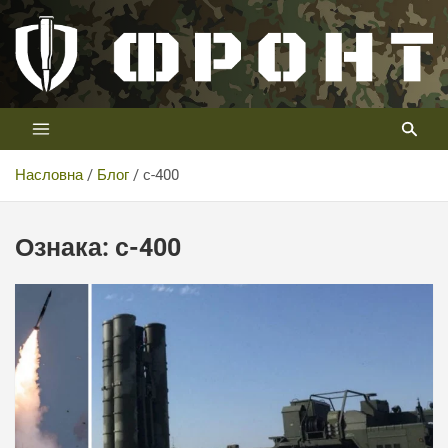
Скип
то
цонтент
Први војни канал у Србији
Телевизија ФРОНТ
Насловна
Блог
с-400
Ознака:
с-400