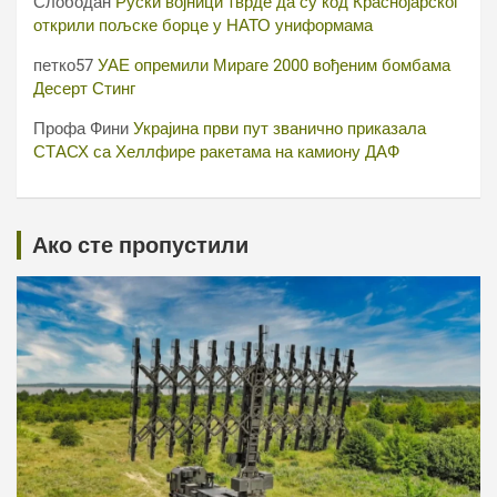
Слободан
Руски војници тврде да су код Краснојарског
открили пољске борце у НАТО униформама
петко57
УАЕ опремили Мираге 2000 вођеним бомбама
Десерт Стинг
Профа Фини
Украјина први пут званично приказала
СТАСХ са Хеллфире ракетама на камиону ДАФ
Ако сте пропустили