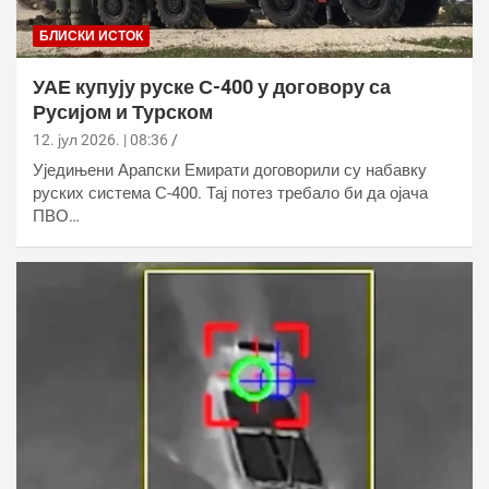
БЛИСКИ ИСТОК
УАЕ купују руске С-400 у договору са
Русијом и Турском
12. јул 2026. | 08:36
Уједињени Арапски Емирати договорили су набавку
руских система С-400. Тај потез требало би да ојача
ПВО…