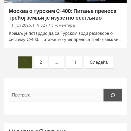
Москва о турским С-400: Питање преноса
трећој земљи је изузетно осетљиво
11. јул 2026. | 19:52
5 коментара
Кремљ је потврдио да са Турском води разговоре о
систему С-400. Питање могућег преноса трећој земљи…
Постс
1
2
…
11
Следећа
пагинатион