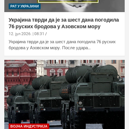
РАТ У УКРАЈИНИ
Украјина тврди да је за шест дана погодила
76 руских бродова у Азовском мору
12. јул 2026. | 08:31
Украјина тврди да је за шест дана погодила 76 руских
бродова у Азовском мору. После удара…
ВОЈНА ИНДУСТРИЈА