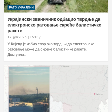
РАТ У УКРАЈИНИ
Украјински званичник одбацио тврдње да
електронско ратовање скреће балистичке
ракете
17. јул 2026. | 15:13
У Кијеву је избио спор око тврдњи да електронско
ратовање може да скрене балистичке ракете.
Доступни…