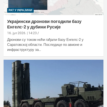
РАТ У УКРАЈИНИ
Украјински дронови погодили базу
Енгелс-2 у дубини Русије
16. јул 2026. | 14:23
Дронови су током ноћи гађали базу Енгелс-2 у
Саратовској области. Последице по авионе и
инфраструктуру за…