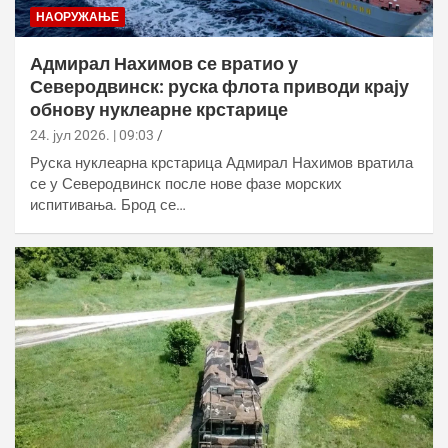
НАОРУЖАЊЕ
Адмирал Нахимов се вратио у
Северодвинск: руска флота приводи крају
обнову нуклеарне крстарице
24. јул 2026. | 09:03
Руска нуклеарна крстарица Адмирал Нахимов вратила
се у Северодвинск после нове фазе морских
испитивања. Брод се…