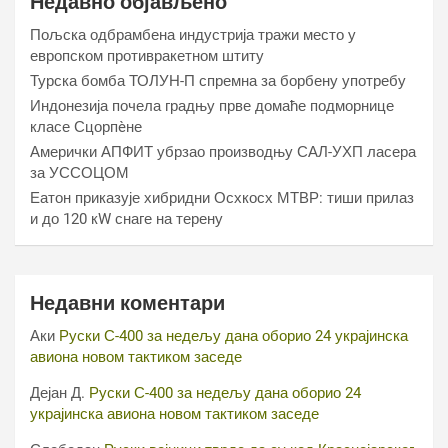
Недавно објављено
Пољска одбрамбена индустрија тражи место у
европском противракетном штиту
Турска бомба ТОЛУН-П спремна за борбену употребу
Индонезија почела градњу прве домаће подморнице
класе Сцорпèне
Амерички АПФИТ убрзао производњу САЛ-УХП ласера
за УССОЦОМ
Еатон приказује хибридни Осхкосх МТВР: тиши прилаз
и до 120 кW снаге на терену
Недавни коментари
Аки
Руски С-400 за недељу дана оборио 24 украјинска
авиона новом тактиком заседе
Дејан Д.
Руски С-400 за недељу дана оборио 24
украјинска авиона новом тактиком заседе