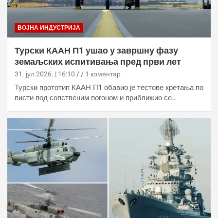
ВОЈНА ИНДУСТРИЈА
Турски КААН П1 ушао у завршну фазу
земаљских испитивања пред први лет
31. јул 2026. | 16:10
1 коментар
Турски прототип КААН П1 обавио је тестове кретања по
писти под сопственим погоном и приближио се…