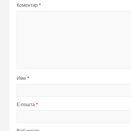
Коментар
*
Име
*
Е-пошта
*
Веб место