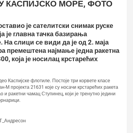
 У КАСПИЈСКО МОРЕ, ФОТО
тавио је сателитски снимак руске
ја је главна тачка базирања
На слици се види да је од 2. маја
ора премештена најмање једна ракетна
00, која је носилац крстарећих
део Каспијске флотиле. Постоје три корвете класе
ан-М пројекта 21631 које су носачи крстарећих ракета
о и ракетни чамац Ступинец, који је тренутно једини
орнарици.
Т_Андресон