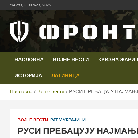
Скип
субота, 8. август, 2026.
то
цонтент
Први војни канал у Србији
Телевизија ФРОНТ
НАСЛОВНА
ВОЈНЕ ВЕСТИ
КРИЗНА ЖАРИ
ИСТОРИЈА
ЛАТИНИЦА
Насловна
Војне вести
РУСИ ПРЕБАЦУЈУ НАЈМАЊЕ
ВОЈНЕ ВЕСТИ
РАТ У УКРАЈИНИ
РУСИ ПРЕБАЦУЈУ НАЈМАЊ