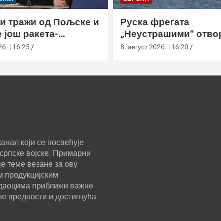
и тражи од Пољске и
Руска фрегата
 још ракета-
„Неустрашими“ отво
ача
ватру код британски
6. | 16:25
8. август 2026. | 16:20
британска морнариц
појачала праћење
анал који се посвећује
српске војске. Примарни
е теме везане за ову
м продукцијским
ледаоцима приближи важне
ше вредности и достигнућа