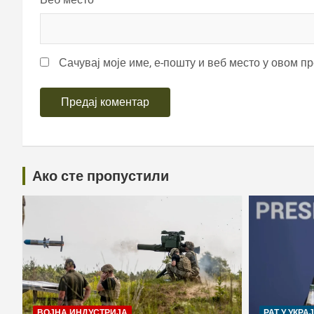
Сачувај моје име, е-пошту и веб место у овом п
Ако сте пропустили
ВОЈНА ИНДУСТРИЈА
РАТ У УКРА