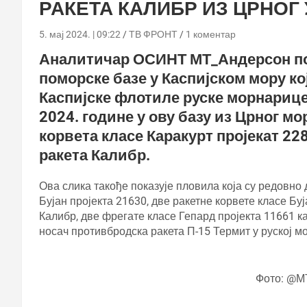
РАКЕТА КАЛИБР ИЗ ЦРНОГ
5. мај 2024. | 09:22
ТВ ФРОНТ
1 коментар
Аналитичар ОСИНТ МТ_Андерсон пос
поморске базе у Каспијском мору ко
Каспијске флотиле руске морнарице. 
2024. године у ову базу из Црног м
корвета класе Каракурт пројекат 228
ракета Калибр.
Ова слика такође показује пловила која су редовно 
Бујан пројекта 21630, две ракетне корвете класе Буј
Калибр, две фрегате класе Гепард пројекта 11661 ка
носач противбродска ракета П-15 Термит у руској м
Фото: @М