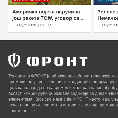
Америчка војска наручила
Зеленск
још ракета ТОW, уговор са
Немачке
Раyтхеон порастао на 750,8
пресрет
8. август 2026. | 16:30
8. август 202
милиона долара
Телевизија ФРОНТ је образовно-забавни телевизијски к
промовисању српске војничке традиције и афирмацији 
циљ канала је да на савремен и модеран начин обрађуј
област, комбинујући образовне садржаје са динамични
елементима. Кроз своје емисије, ФРОНТ настоји да г
аспекте војничког живота и историје, као и да промови
српске војске.