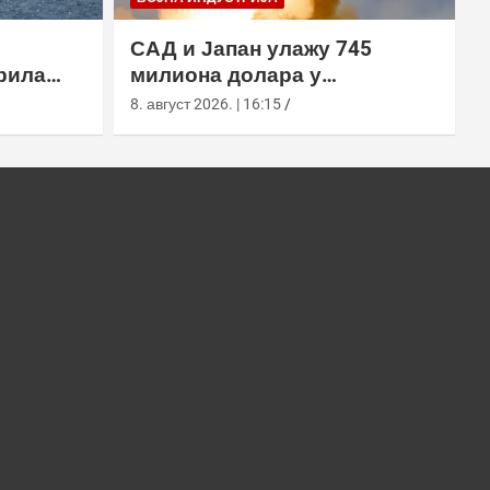
САД и Јапан улажу 745
рила
милиона долара у
х вода,
производњу пресретача
8. август 2026. | 16:15
а
СМ-3 Блоцк ИИА