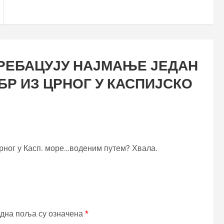
РЕБАЦУЈУ НАЈМАЊЕ ЈЕДАН
БР ИЗ ЦРНОГ У КАСПИЈСКО
Црног у Касп. море…воденим путем? Хвала.
дна поља су означена
*