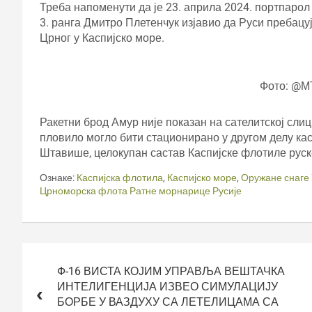
Треба напоменути да је 23. априла 2024. портпарол
3. ранга Дмитро Плетенчук изјавио да Руси пребацуј
Црног у Каспијско море.
Фото: @М
Ракетни брод Амур није показан на сателитској слиц
пловило могло бити стационирано у другом делу касп
Штавише, целокупан састав Каспијске флотиле руске
Ознаке:
Каспијска флотила
,
Каспијско море
,
Оружане снаге 
Црноморска флота Ратне морнарице Русије
Кретање
чланка
Ф-16 ВИСТА КОЈИМ УПРАВЉА ВЕШТАЧКА
ИНТЕЛИГЕНЦИЈА ИЗВЕО СИМУЛАЦИЈУ
БОРБЕ У ВАЗДУХУ СА ЛЕТЕЛИЦАМА СА