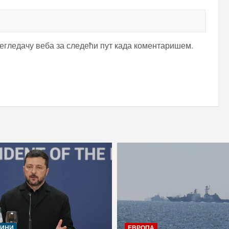
регледачу веба за следећи пут када коментаришем.
ЈИНИ
ЕВРОПА