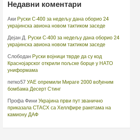
Недавни коментари
Аки
Руски С-400 за недељу дана оборио 24
украјинска авиона новом тактиком заседе
Дејан Д.
Руски С-400 за недељу дана оборио 24
украјинска авиона новом тактиком заседе
Слободан
Руски војници тврде да су код
Краснојарског открили пољске борце у НАТО
униформама
петко57
УАЕ опремили Мираге 2000 вођеним
бомбама Десерт Стинг
Профа Фини
Украјина први пут званично
приказала СТАСХ са Хеллфире ракетама на
камиону ДАФ