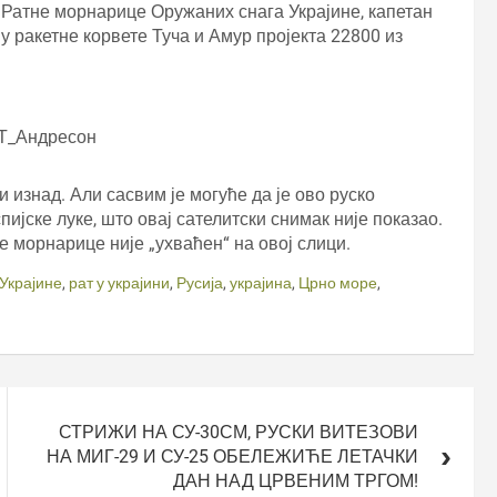
 Ратне морнарице Оружаних снага Украјине, капетан
у ракетне корвете Туча и Амур пројекта 22800 из
Т_Андресон
и изнад. Али сасвим је могуће да је ово руско
ијске луке, што овај сателитски снимак није показао.
 морнарице није „ухваћен“ на овој слици.
Украјине
,
рат у украјини
,
Русија
,
украјина
,
Црно море
,
СТРИЖИ НА СУ-30СМ, РУСКИ ВИТЕЗОВИ
НА МИГ-29 И СУ-25 ОБЕЛЕЖИЋЕ ЛЕТАЧКИ
ДАН НАД ЦРВЕНИМ ТРГОМ!