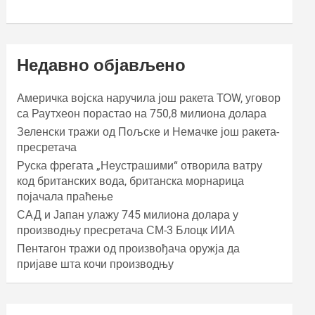
Недавно објављено
Америчка војска наручила још ракета ТОW, уговор
са Раyтхеон порастао на 750,8 милиона долара
Зеленски тражи од Пољске и Немачке још ракета-
пресретача
Руска фрегата „Неустрашими“ отворила ватру
код британских вода, британска морнарица
појачала праћење
САД и Јапан улажу 745 милиона долара у
производњу пресретача СМ-3 Блоцк ИИА
Пентагон тражи од произвођача оружја да
пријаве шта кочи производњу