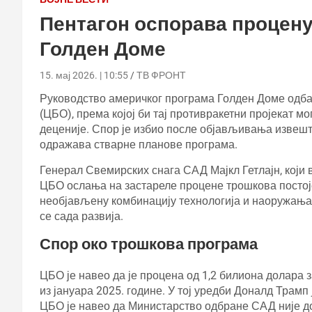
Пентагон оспорава процену
Голден Доме
15. мај 2026. | 10:55
ТВ ФРОНТ
Руководство америчког програма Голден Доме одбац
(ЦБО), према којој би тај противракетни пројекат м
деценије. Спор је избио после објављивања извешта
одражава стварне планове програма.
Генерал Свемирских снага САД Мајкл Гетлајн, који в
ЦБО ослања на застареле процене трошкова постојећ
необјављену комбинацију технологија и наоружања.
се сада развија.
Спор око трошкова програма
ЦБО је навео да је процена од 1,2 билиона долара 
из јануара 2025. године. У тој уредби Доналд Трамп
ЦБО је навео да Министарство одбране САД није до