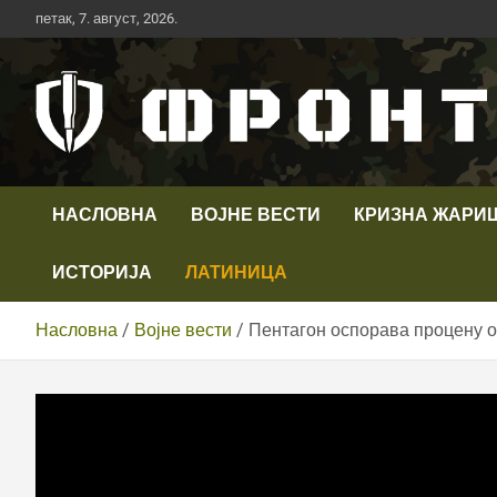
Скип
петак, 7. август, 2026.
то
цонтент
Први војни канал у Србији
Телевизија ФРОНТ
НАСЛОВНА
ВОЈНЕ ВЕСТИ
КРИЗНА ЖАРИ
ИСТОРИЈА
ЛАТИНИЦА
Насловна
Војне вести
Пентагон оспорава процену о