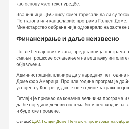
као основу узео текст уредбе.
Званичници ЦБО нису коментарисали да ли су током
Пентагона или канцеларије програма Голден Доме. 
Министарство одбране није одговарало на захтеве
Финансирање и даље неизвесно
После Гетлајнових изјава, представница програма 
смањи трошкове ослањањем на вештачку интелигенци
објављени.
Администрација планира да у наредних пет година и
Доме фор Америца. Прошле године програм је добио
усвојена у Конгресу, док је ове године затражено ј
Гетлајн је признао да коначна величина програма и
да ће поједини делови система бити неопходни за з
и буџетске промене.
Ознаке:
ЦБО
,
Голден Доме
,
Пентагон
,
противракетна одбра