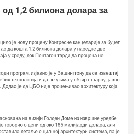
 од 1,2 билиона долара за
ило је нову процену Конгресне канцеларије за буџет
огао да кошта 1,2 билиона долара у наредне две
ја у среду, док Пентагон тврди да процена не
оди програм, изјавио је у Вашингтону да се извештај
их технологија и да не узима у обзир стварну, јавно
 Додао је да ЦБО није процењивао архитектуру која
заснована на визији Голден Доме из извршне уредбе
 је говорио о цени од око 185 милијарди долара, али
ставило детаље о циљној архитектури система, па је