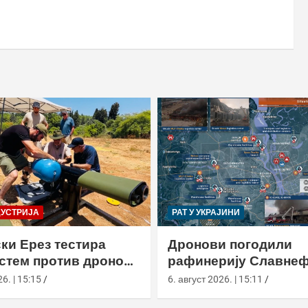
ДУСТРИЈА
РАТ У УКРАЈИНИ
ки Ерез тестира
Дронови погодили
истем против дронова
рафинерију Славнеф
улом и лансером
ЈАНОС у Јарослављ
6. | 15:15
6. август 2026. | 15:11