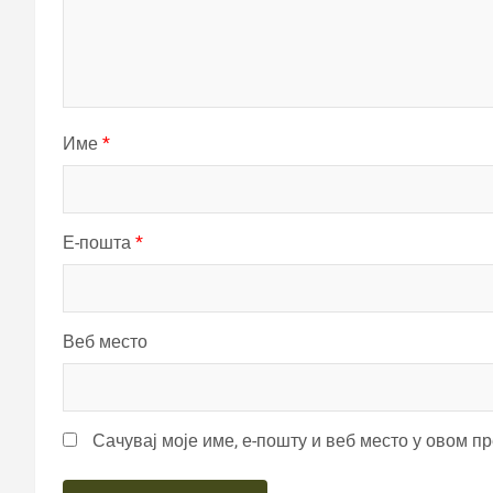
Име
*
Е-пошта
*
Веб место
Сачувај моје име, е-пошту и веб место у овом п