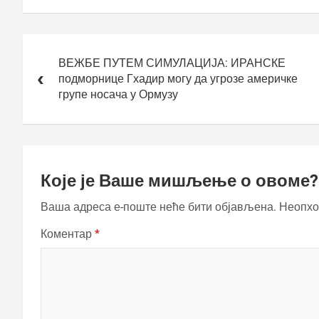
Кретање
чланка
ВЕЖБЕ ПУТЕМ СИМУЛАЦИЈА: ИРАНСКЕ
подморнице Гхадир могу да угрозе америчке
групе носача у Ормузу
Које је Ваше мишљење о овоме?
Ваша адреса е-поште неће бити објављена.
Неопхо
Коментар
*