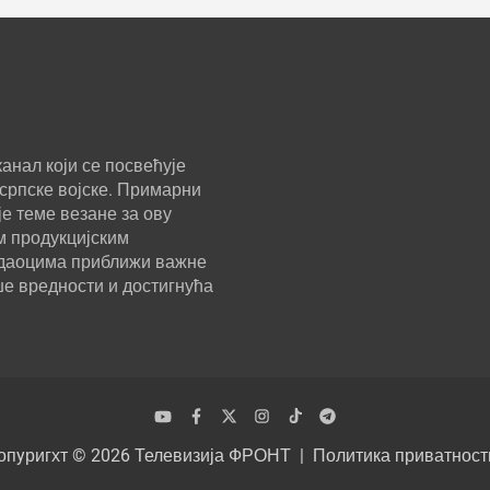
анал који се посвећује
српске војске. Примарни
е теме везане за ову
м продукцијским
ледаоцима приближи важне
ше вредности и достигнућа
опyригхт © 2026
Телевизија ФРОНТ
Политика приватност