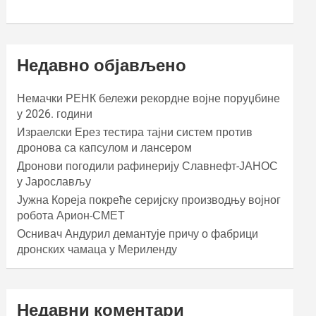
Недавно објављено
Немачки РЕНК бележи рекордне војне поруџбине
у 2026. години
Израелски Ерез тестира тајни систем против
дронова са капсулом и лансером
Дронови погодили рафинерију Славнефт-ЈАНОС
у Јарослављу
Јужна Кореја покреће серијску производњу војног
робота Арион-СМЕТ
Оснивач Андурил демантује причу о фабрици
дронских чамаца у Мериленду
Недавни коментари