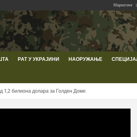
Маркетинг
ШТА
РАТ У УКРАЈИНИ
НАОРУЖАЊЕ
СПЕЦИЈА
д 1,2 билиона долара за Голден Доме