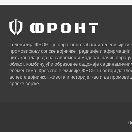
Телевизија ФРОНТ је образовно-забавни телевизијски к
промовисању српске војничке традиције и афирмацији 
циљ канала је да на савремен и модеран начин обрађуј
област, комбинујући образовне садржаје са динамични
елементима. Кроз своје емисије, ФРОНТ настоји да г
аспекте војничког живота и историје, као и да промови
српске војске.
Ц