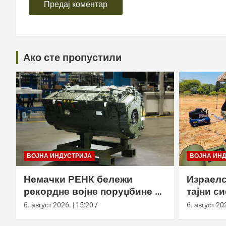
Ако сте пропустили
ВОЈНА ИНДУСТРИЈА
ВОЈНА ИН
Немачки РЕНК бележи
Израелс
рекордне војне поруџбине у
тајни с
2026. години
са капс
6. август 2026. | 15:20
6. август 202