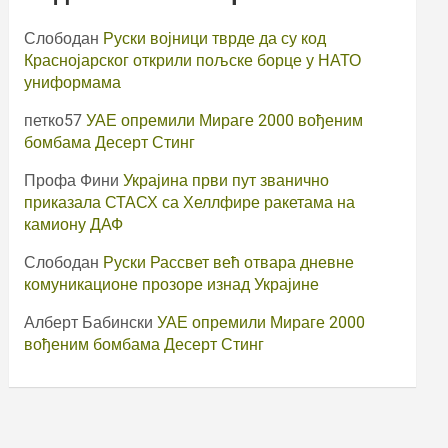
Слободан
Руски војници тврде да су код
Краснојарског открили пољске борце у НАТО
униформама
петко57
УАЕ опремили Мираге 2000 вођеним
бомбама Десерт Стинг
Профа Фини
Украјина први пут званично
приказала СТАСХ са Хеллфире ракетама на
камиону ДАФ
Слободан
Руски Рассвет већ отвара дневне
комуникационе прозоре изнад Украјине
Алберт Бабински
УАЕ опремили Мираге 2000
вођеним бомбама Десерт Стинг