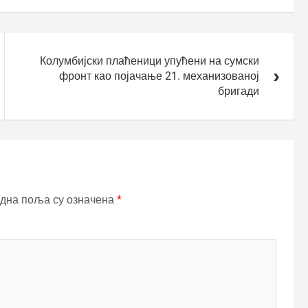
Колумбијски плаћеници упућени на сумски
фронт као појачање 21. механизованој
бригади
дна поља су означена
*