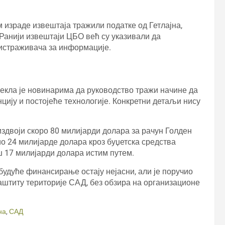
 израде извештаја тражили податке од Гетлајна,
Ранији извештаји ЦБО већ су указивали да
 истраживача за информације.
рекла је новинарима да руководство тражи начине да
ју и постојеће технологије. Конкретни детаљи нису
здвоји скоро 80 милијарди долара за рачун Голден
 24 милијарде долара кроз буџетска средства
ош 17 милијарди долара истим путем.
 будуће финансирање остају нејасни, али је поручио
аштиту територије САД, без обзира на организационе
на
,
САД