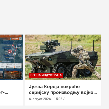
ВОЈНА ИНДУСТРИЈА
Јужна Кореја покреће
т-
серијску производњу војног
у
робота Арион-СМЕТ
6. август 2026. | 15:03