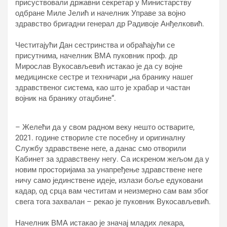
присуствовали државни секретар у Министарству
одбране Миле Јелић и начелник Управе за војно
здравство бригадни генерал др Радивоје Анђелковић.
Честитајући Дан сестринства и обраћајући се
присутнима, начелник ВМА пуковник проф. др
Мирослав Вукосављевић истакао је да су војне
медицинске сестре и техничари „на бранику нашег
здравственог система, као што је храбар и частан
војник на бранику отаџбине“.
– Желећи да у свом радном веку нешто остварите,
2021. године створиле сте посебну и оригиналну
Службу здравствене неге, а данас смо отворили
Кабинет за здравствену негу. Са искреном жељом да у
новим просторијама за унапређење здравствене неге
ничу само јединствене идеје, излази боље едуковани
кадар, од срца вам честитам и неизмерно сам вам због
свега тога захвалан – рекао је пуковник Вукосављевић.
Начелник ВМА истакао је значај младих лекара,