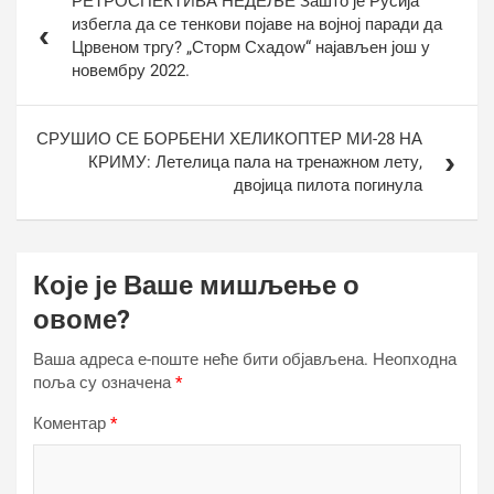
РЕТРОСПЕКТИВА НЕДЕЉЕ Зашто је Русија
чланка
избегла да се тенкови појаве на војној паради да
Црвеном тргу? „Сторм Схадоw“ најављен још у
новембру 2022.
СРУШИО СЕ БОРБЕНИ ХЕЛИКОПТЕР МИ-28 НА
КРИМУ: Летелица пала на тренажном лету,
двојица пилота погинула
Које је Ваше мишљење о
овоме?
Ваша адреса е-поште неће бити објављена.
Неопходна
поља су означена
*
Коментар
*