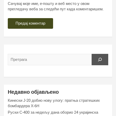
Сачувај моје име, е-пошту и веб место у овом
прегледачу веба за следећи пут када коментаришем.
Недавно објављено
Кинески Ј-20 добио нову улогу: пратња стратешких
бомбардера Х-6Н
Руски С-400 за недељу дана оборио 24 украјинска