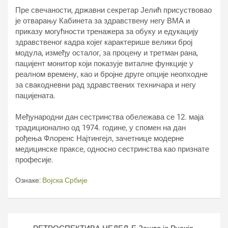
Пре свечаности, државни секретар Јелић присуствовао
је отварању Кабинета за здравствену негу ВМА и
приказу могућности тренажера за обуку и едукацију
здравственог кадра којег карактерише велики број
модула, између осталог, за процену и третман рана,
пацијент монитор који показује виталне функције у
реалном времену, као и бројне друге опције неопходне
за свакодневни рад здравствених техничара и негу
пацијената.
Међународни дан сестринства обележава се 12. маја
традиционално од 1974. године, у спомен на дан
рођења Флоренс Најтингејл, зачетнице модерне
медицинске праксе, односно сестринства као признате
професије.
Ознаке:
Војска Србије
Кретање