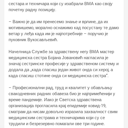
сестара и техничара који су изабрали ВМА као своју
почетну радну позицију.
– Важно је да им пренесемо знање и врлине, да их
мотивишемо, морално оснажимо кад посустану те дамо
ветар у леђа када им је најпотребније – поручио је
пуковник Вукосављевић.
Начелница Службе за здравствену негу ВМА мастер
медицинска сестра Бојана Јовановић нагласила је
значај сестринске професије у здравственом систему и
додала да „када спасиш један живот онда си херој, а
када спасиш стотине онда си медицинска сестра“.
– Професионални рад, труд и квалитет у обављању
свакодневних радних обавеза био је најпримећенији у
време пандемије. Иако је Светска здравствена
организација прогласила крај епидемије ковид-19,
сматрам да нисам довољно изразила захвалност свим
медицинским сестрама и техничарима који су се
трудили и безрезервно помагали ове три године.