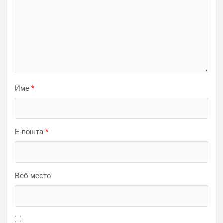
Име
*
Е-пошта
*
Веб место