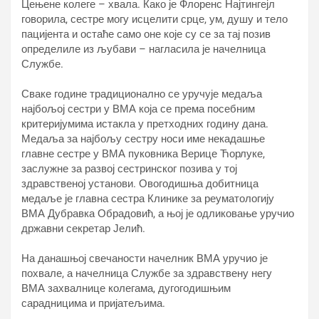
Цењене колеге – хвала. Како је Флоренс Најтингејл
говорила, сестре могу исцелити срце, ум, душу и тело
пацијента и остаће само оне које су се за тај позив
определиле из љубави – нагласила је начелница
Службе.
Сваке године традиционално се уручује медаља
најбољој сестри у ВМА која се према посебним
критеријумима истакла у претходних годину дана.
Медаља за најбољу сестру носи име некадашње
главне сестре у ВМА пуковника Верице Ћорлуке,
заслужне за развој сестринског позива у тој
здравственој установи. Овогодишња добитница
медаље је главна сестра Клинике за реуматологију
ВМА Дубравка Обрадовић, а њој је одликовање уручио
државни секретар Јелић.
На данашњој свечаности начелник ВМА уручио је
похвале, а начелница Службе за здравствену негу
ВМА захвалнице колегама, дугогодишњим
сарадницима и пријатељима.