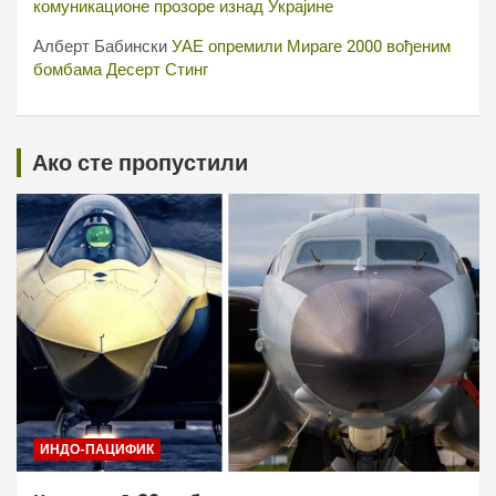
комуникационе прозоре изнад Украјине
Алберт Бабински
УАЕ опремили Мираге 2000 вођеним
бомбама Десерт Стинг
Ако сте пропустили
ИНДО-ПАЦИФИК