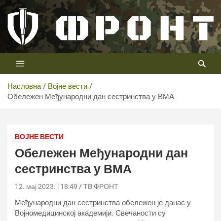
Скип
то
цонтент
Први војни канал у Србији
Телевизија ФРОНТ
Насловна
Војне вести
Обележен Међународни дан сестринства у ВМА
ВОЈНЕ ВЕСТИ
Обележен Међународни дан
сестринства у ВМА
12. мај 2023. | 18:49
ТВ ФРОНТ
Међународни дан сестринства обележен је данас у
Војномедицинској академији. Свечаности су