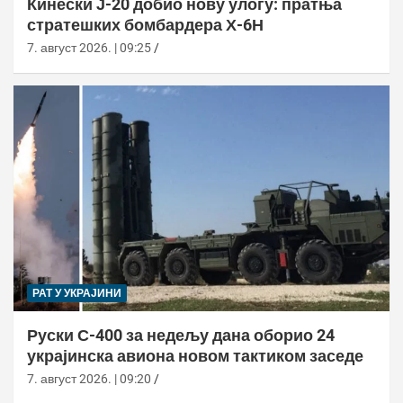
Кинески Ј-20 добио нову улогу: пратња
стратешких бомбардера Х-6Н
7. август 2026. | 09:25
РАТ У УКРАЈИНИ
Руски С-400 за недељу дана оборио 24
украјинска авиона новом тактиком заседе
7. август 2026. | 09:20