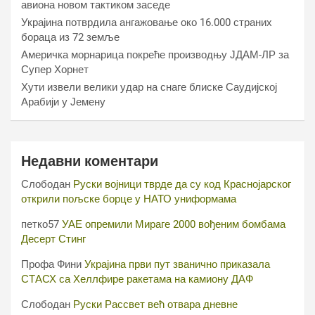
авиона новом тактиком заседе
Украјина потврдила ангажовање око 16.000 страних
бораца из 72 земље
Америчка морнарица покреће производњу ЈДАМ-ЛР за
Супер Хорнет
Хути извели велики удар на снаге блиске Саудијској
Арабији у Јемену
Недавни коментари
Слободан
Руски војници тврде да су код Краснојарског
открили пољске борце у НАТО униформама
петко57
УАЕ опремили Мираге 2000 вођеним бомбама
Десерт Стинг
Профа Фини
Украјина први пут званично приказала
СТАСХ са Хеллфире ракетама на камиону ДАФ
Слободан
Руски Рассвет већ отвара дневне