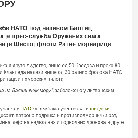
ОРУ
ежбе НАТО под називом Балтиц
а је прес-служба Оружаних снага
на је Шестој флоти Ратне морнарице
ка и друго људство, више од 50 бродова и преко 80
уци Клаипеда налази више од 30 ратних бродова НАТО
аринаца и поморских пилота.
на на Балтичком мору“
, забележено у литванским
 уласка у
НАТО
у вежбама учествовати
шведски
есант, ватрена подршка и противподморнички рат,
ина, дејства надводних и подводних дронова и друге