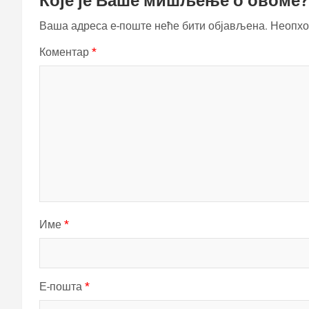
Које је Ваше мишљење о овоме?
Ваша адреса е-поште неће бити објављена.
Неопхо
Коментар
*
Име
*
Е-пошта
*