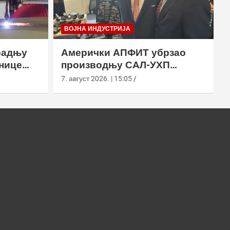
ВОЈНА ИНДУСТРИЈА
радњу
Амерички АПФИТ убрзао
нице
производњу САЛ-УХП
ласера за УССОЦОМ
7. август 2026. | 15:05