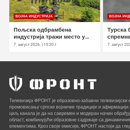
ВОЈНА ИНДУСТРИЈА
ВОЈНА ИН
Пољска одбрамбена
Турска 
индустрија тражи место у
спремна
европском противракетном
употреб
7. август 2026. | 15:20
7. август 202
штиту
Телевизија ФРОНТ је образовно-забавни телевизијски к
промовисању српске војничке традиције и афирмацији 
циљ канала је да на савремен и модеран начин обрађуј
област, комбинујући образовне садржаје са динамични
елементима. Кроз своје емисије, ФРОНТ настоји да г