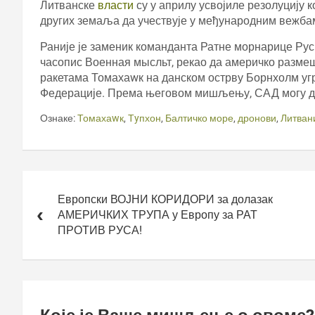
Литванске
власти
су у априлу усвојиле резолуцију 
других земаља да учествује у међународним вежба
Раније је заменик команданта Ратне морнарице Рус
часопис Военная мысльт, рекао да америчко разме
ракетама Томахаwк на данском острву Борнхолм уг
Федерације. Према његовом мишљењу, САД могу да
Ознаке:
Томахаwк
,
Тyпхон
,
Балтичко море
,
дронови
,
Литван
Кретање
чланка
Европски ВОЈНИ КОРИДОРИ за долазак
АМЕРИЧКИХ ТРУПА у Европу за РАТ
ПРОТИВ РУСА!