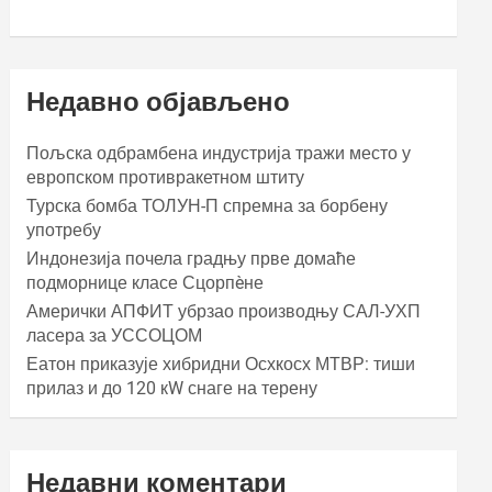
Недавно објављено
Пољска одбрамбена индустрија тражи место у
европском противракетном штиту
Турска бомба ТОЛУН-П спремна за борбену
употребу
Индонезија почела градњу прве домаће
подморнице класе Сцорпèне
Амерички АПФИТ убрзао производњу САЛ-УХП
ласера за УССОЦОМ
Еатон приказује хибридни Осхкосх МТВР: тиши
прилаз и до 120 кW снаге на терену
Недавни коментари