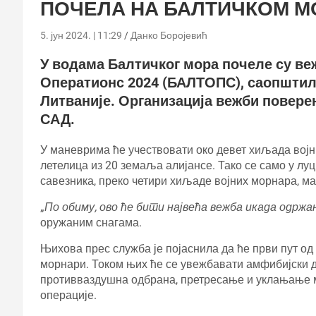
ПОЧЕЛА НА БАЛТИЧКОМ М
5. јун 2024. | 11:29
Данко Боројевић
У водама Балтичког мора почеле су в
Оператионс 2024 (БАЛТОПС), саопштил
Литваније. Организација вежби повере
САД.
У маневрима ће учествовати око девет хиљада војни
летелица из 20 земаља алијансе. Тако се само у л
савезника, преко четири хиљаде војних морнара, м
„
По обиму, ово ће бити највећа вежба икада одржа
оружаним снагама.
Њихова прес служба је појаснила да ће први пут од
морнари. Током њих ће се увежбавати амфибијски д
противваздушна одбрана, претресање и уклањање м
операције.