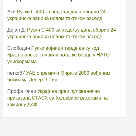
Аки
Руски С-400 за недељу дана оборио 24
украјинска авиона новом тактиком заседе
Дејан Д.
Руски С-400 за недељу дана оборио 24
украјинска авиона новом тактиком заседе
Слободан
Руски војници тврде да су код
Краснојарског открили пољске борце у НАТО
униформама
петко57
УАЕ опремили Мираге 2000 вођеним
бомбама Десерт Стинг
Профа Фини
Украјина први пут званично
приказала СТАСХ са Хеллфире ракетама на
камиону ДАФ