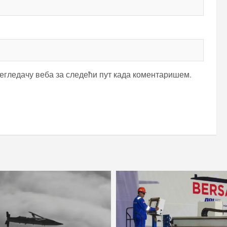
регледачу веба за следећи пут када коментаришем.