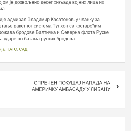
којом је дозвољено десет хиљада војних лица из
ма.
ије адмирал Владимир Касатонов, у чланку за
штање ракетног система Тyпхон са крстарећим
рожава бродове Балтичка и Северна флота Руске
 ударе по базама руских бродова.
ија
,
НАТО
,
САД
СПРЕЧЕН ПОКУШАЈ НАПАДА НА
АМЕРИЧКУ АМБАСАДУ У ЛИБАНУ