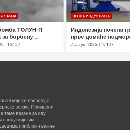
ДУСТРИЈА
ВОЈНА ИНДУСТРИЈА
бомба ТОЛУН-П
Индонезија почела г
 за борбену
прве домаће подмор
у
класе Сцорпèне
6. | 15:15
7. август 2026. | 15:10
анал који се посвећује
српске војске. Примарни
е теме везане за ову
м продукцијским
ледаоцима приближи важне