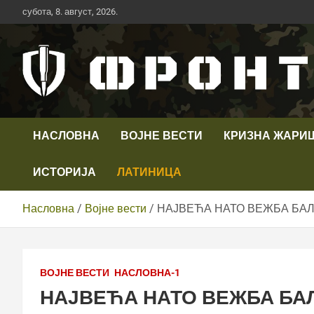
Скип
субота, 8. август, 2026.
то
цонтент
Први војни канал у Србији
Телевизија ФРОНТ
НАСЛОВНА
ВОЈНЕ ВЕСТИ
КРИЗНА ЖАРИ
ИСТОРИЈА
ЛАТИНИЦА
Насловна
Војне вести
НАЈВЕЋА НАТО ВЕЖБА БАЛ
ВОЈНЕ ВЕСТИ
НАСЛОВНА-1
НАЈВЕЋА НАТО ВЕЖБА БАЛ