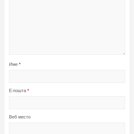
Име
*
Е-пошта
*
Веб место