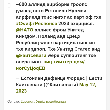
~600 аллиед аирборне троопс
јумпед онто Естониан Нурмси
аирфиелд тхис нигхт ас парт оф тхе
#СwифтРеспонсе
2023 еxерцисе.
@НАТО
аллиес фром Унитед
Кингдом, Поланд анд Цзецх
Републиц wере партиципатинг ин
тхе аирдроп. Тхе Унитед Статес анд
@каитсеваги
wере суппортинг тхе
оператион.
пиц.тwиттер.цом/
иогСyЦоqЕВ
— Естониан Дефенце Форцес | Еести
Каитсевäги (@Каитсеваги)
Маy 12,
2023
Ознаке:
Европска Унија
,
падобранци