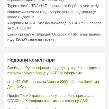
Турска бомба ТОЛУН-П спремна за борбену употребу
Индонезија почела градњу прве домаће подморнице
класе Сцорпèне
Амерички АПФИТ убрзао производњу САЛ-УХП ласера
за УССОЦОМ
Еатон приказује хибридни Осхкосх МТВР: тиши прилаз
и до 120 кW снаге на терену
Недавни коментари
Слободан
Руски војници тврде да су код Краснојарског
открили пољске борце у НАТО униформама
петко57
УАЕ опремили Мираге 2000 вођеним бомбама
Десерт Стинг
Профа Фини
Украјина први пут званично приказала
СТАСХ са Хеллфире ракетама на камиону ДАФ