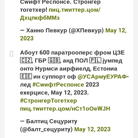
Сwифт Респонсе. Стронгер
тогетхер!
пиц.тwиттер.цом/
ДхцпкфбММз
— Ханно Певкур (@ХПевкур)
Маy 12,
2023
Абоут 600 паратрооперс фром ЦЗЕ
🇨🇿, ГБР 🇬🇧, анд ПОЛ 🇵🇱 јумпед
онто Нурмси аирфиелд, Естониа
🇪🇪 ин суппорт оф
@УСАрмyЕУРАФ
-
лед
#СwифтРеспонсе
2023
еxерцисе, Маy 12, 2023.
#СтронгерТогетхер
пиц.тwиттер.цом/нСт1оОеWЈН
— Балтиц Сецуритy
(@балт_сецуритy)
Маy 12, 2023