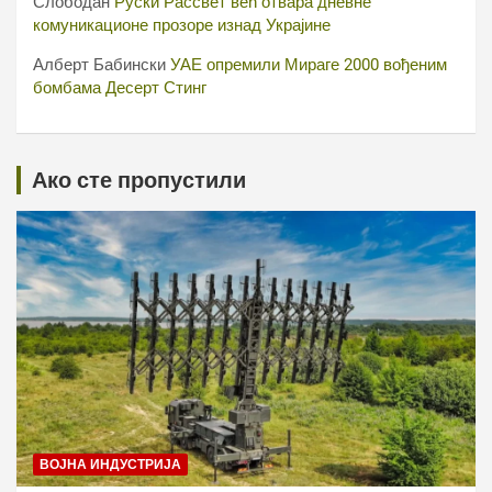
Слободан
Руски Рассвет већ отвара дневне
комуникационе прозоре изнад Украјине
Алберт Бабински
УАЕ опремили Мираге 2000 вођеним
бомбама Десерт Стинг
Ако сте пропустили
ВОЈНА ИНДУСТРИЈА