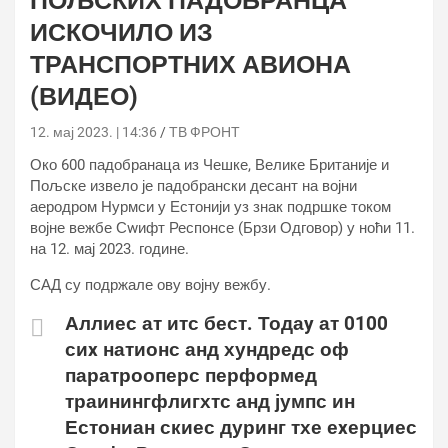
ПОЉСКИХ ПАДОБРАНЦА
ИСКОЧИЛО ИЗ
ТРАНСПОРТНИХ АВИОНА
(ВИДЕО)
12. мај 2023. | 14:36
ТВ ФРОНТ
Око 600 падобранаца из Чешке, Велике Британије и
Пољске извело је падобрански десант на војни
аеродром Нурмси у Естонији уз знак подршке током
војне вежбе Сwифт Респонсе (Брзи Одговор) у ноћи 11.
на 12. мај 2023. године.
САД су подржале ову војну вежбу.
Аллиес ат итс бест. Тодаy ат 0100
сиx натионс анд хундредс оф
паратрооперс перформед
траинингфлигхтс анд јумпс ин
Естониан скиес дуринг тхе еxерциес