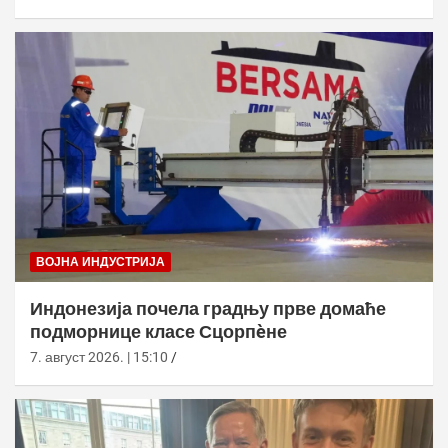
ВОЈНА ИНДУСТРИЈА
Индонезија почела градњу прве домаће
подморнице класе Сцорпèне
7. август 2026. | 15:10