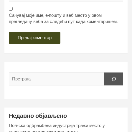
Сачувај моје име, е-пошту и веб место у овом
прегледачу веба за следећи пут када коментаришем.
Недавно објављено
Пољска одбрамбена индустрија тражи место у
европском противракетном штиту