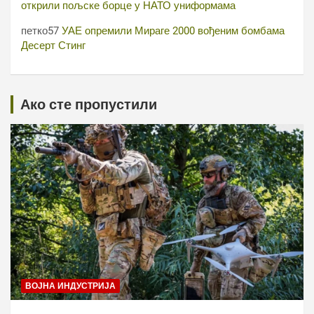
открили пољске борце у НАТО униформама
петко57
УАЕ опремили Мираге 2000 вођеним бомбама
Десерт Стинг
Ако сте пропустили
ВОЈНА ИНДУСТРИЈА