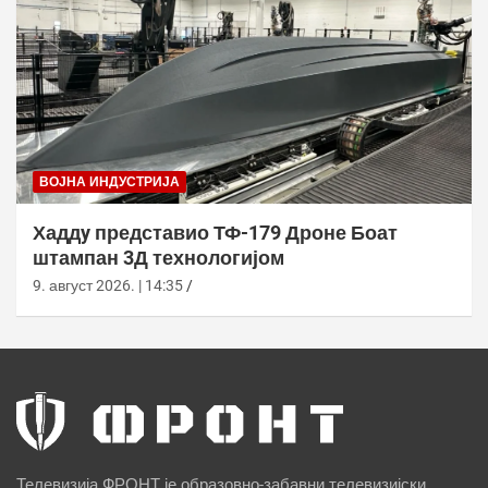
ВОЈНА ИНДУСТРИЈА
Хаддy представио ТФ-179 Дроне Боат
штампан 3Д технологијом
9. август 2026. | 14:35
Телевизија ФРОНТ је образовно-забавни телевизијски