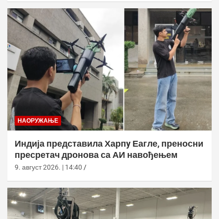
НАОРУЖАЊЕ
Индија представила Харпy Еагле, преносни
пресретач дронова са АИ навођењем
9. август 2026. | 14:40