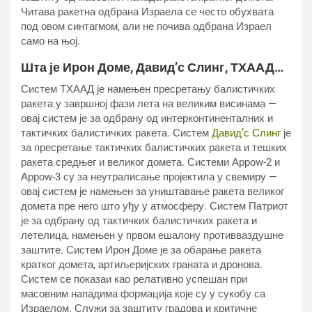
Читава ракетна одбрана Израела се често обухвата
под овом синтагмом, али не почива одбрана Израел
само на њој.
Шта је
Ирон Доме
, Давид’с Слинг, ТХААД…
Систем ТХААД је намењен пресретању балистичких
ракета у завршној фази лета на великим висинама —
овај систем је за одбрану од интерконтиненталних и
тактичких балистичких ракета. Систем
Давид’с Слинг
је
за пресретање тактичких балистичких ракета и тешких
ракета средњег и великог домета. Системи Арроw-2 и
Арроw-3 су за неутралисање пројектила у свемиру —
овај систем је намењен за уништавање ракета великог
домета пре него што уђу у атмосферу. Систем Патриот
је за одбрану од тактичких балистичких ракета и
летелица, намењен у првом ешалону противваздушне
заштите. Систем Ирон Доме је за обарање ракета
кратког домета, артиљеријских граната и дронова.
Систем се показаи као релативно успешан при
масовним нападима формација које су у сукобу са
Израелом. Служи за заштиту градова и критичне