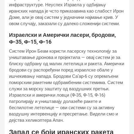
инфраструктуре. Неуспех Израела у одбијању
иранских напада је чсто приказавина као слабост Ирон
Доме, али је овај систем у једначини најмање крив. У
овом случају, заказали су далеко сложенији системи.
Израелски и Амерички ласери, бродови,
Ф-35, Ф-15, Ф-16
Систем Ирон Беам користи ласерску технологију за
уништавање дронова и пројектила — овај систем је за
блиску одбрану од малих летелица и ракета. Амерички
бродови су распоређени поред израелске обале у
ишчекивању напада. Бродови Са’ар-6 су опремљени
поморским ракетним одбрамбеним системима. Систем
служи за морску заштиту од ваздушних претњи.
Израелски и амерички ловци (Ф-35, Ф-15, Ф-16)
патролирају и уништавају долазеће ракете и
беспилотне летелице — ови системи су за активну
ваздушну интервенцију и пресретање. Видели смо и
дејства хеликоптера Апач.
Запад се боји иранских ракета