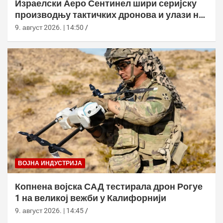
Израелски Аеро Сентинел шири серијску
производњу тактичких дронова и улази на
нова тржишта
9. август 2026. | 14:50
ВОЈНА ИНДУСТРИЈА
Копнена војска САД тестирала дрон Рогуе
1 на великој вежби у Калифорнији
9. август 2026. | 14:45