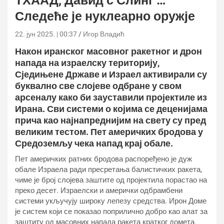
ТХААД, Давид’с Слинг …
Следеће је нуклеарно оружје
22. јун 2025. | 00:37
Игор Владић
Након иранског масовног ракетног и дрон
напада на израелску територију,
Сједињене Државе и Израел активирали су
буквално све слојеве одбране у свом
арсеналу како би зауставили пројектиле из
Ирана. Сви системи о којима се деценијама
прича као најнапреднијим на свету су пред
великим тестом. Пет америчких бродова у
Средоземљу чека напад крај обале.
Пет америчких ратних бродова распоређено је дуж
обале Израела ради пресретања балистичких ракета,
чиме је број слојева заштите од пројектила порастао на
преко десет. Израелски и амерички одбрамбени
системи укључују широку лепезу средства. Ирон Доме
је систем који се показао поприлично добро као алат за
заштиту од масовних напада ракета кратког домета.