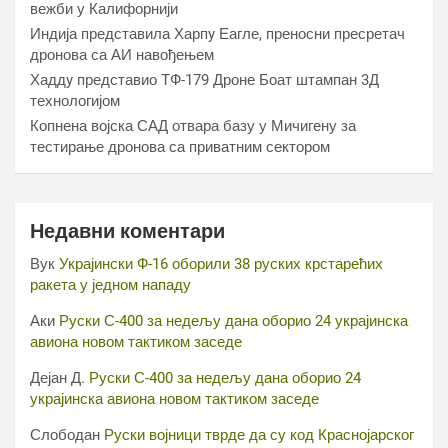
вежби у Калифорнији
Индија представила Харпy Еагле, преносни пресретач
дронова са АИ навођењем
Хаддy представио ТФ-179 Дроне Боат штампан 3Д
технологијом
Копнена војска САД отвара базу у Мичигену за
тестирање дронова са приватним сектором
Недавни коментари
Вук
Украјински Ф-16 оборили 38 руских крстарећих
ракета у једном нападу
Аки
Руски С-400 за недељу дана оборио 24 украјинска
авиона новом тактиком заседе
Дејан Д.
Руски С-400 за недељу дана оборио 24
украјинска авиона новом тактиком заседе
Слободан
Руски војници тврде да су код Краснојарског