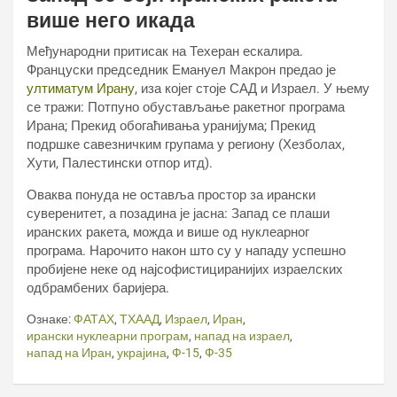
више него икада
Међународни притисак на Техеран ескалира.
Француски председник Емануел Макрон предао је
ултиматум Ирану
, иза којег стоје САД и Израел. У њему
се тражи: Потпуно обустављање ракетног програма
Ирана; Прекид обогаћивања уранијума; Прекид
подршке савезничким групама у региону (Хезболах,
Хути, Палестински отпор итд).
Оваква понуда не оставља простор за ирански
суверенитет, а позадина је јасна: Запад се плаши
иранских ракета, можда и више од нуклеарног
програма. Нарочито након што су у нападу успешно
пробијене неке од најсофистициранијих израелских
одбрамбених баријера.
Ознаке:
ФАТАХ
,
ТХААД
,
Израел
,
Иран
,
ирански нуклеарни програм
,
напад на израел
,
напад на Иран
,
украјина
,
Ф-15
,
Ф-35