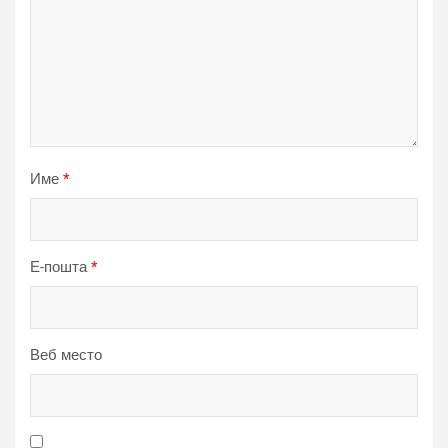
Име
*
Е-пошта
*
Веб место