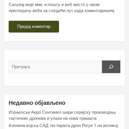
Сачувај моје име, е-пошту и веб место у овом
прегледачу веба за следећи пут када коментаришем.
Недавно објављено
Израелски Аеро Сентинел шири серијску производњу
тактичких дронова и улази на нова тржишта
Копнена војска САД тестирала дрон Рогуе 1 на великој