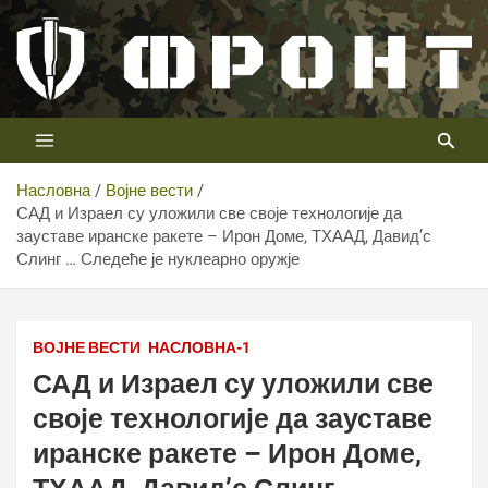
Скип
то
цонтент
Први војни канал у Србији
Телевизија ФРОНТ
Насловна
Војне вести
САД и Израел су уложили све своје технологије да
зауставе иранске ракете – Ирон Доме, ТХААД, Давид’с
Слинг … Следеће је нуклеарно оружје
Фото: Telegram printscreen
ВОЈНЕ ВЕСТИ
НАСЛОВНА-1
САД и Израел су уложили све
своје технологије да зауставе
иранске ракете – Ирон Доме,