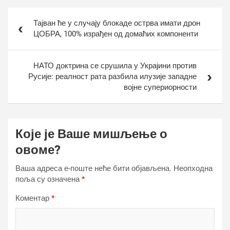
Кретање
Тајван ће у случају блокаде острва имати дрон
чланка
ЦОБРА, 100% израђен од домаћих компоненти
НАТО доктрина се срушила у Украјини против
Русије: реалност рата разбила илузије западне
војне супериорности
Које је Ваше мишљење о
овоме?
Ваша адреса е-поште неће бити објављена.
Неопходна
поља су означена
*
Коментар
*