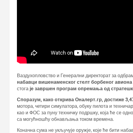
Ваздухопловство и Генерални директорат за одбра
набавци вишенаменског стелт борбеног авиона 
стога
је завршен програм опремања од стратешко
Споразум, како открива Оналерт.гр, достиже 3,
мотора, четири симулатора, обуку пилота и техничар
као и ФОС за пуну техничку подршку, која ће се од
са могућношћу обнављања током времена.
Коначна сума не укључује оружје, које ће бити наб