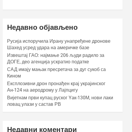
Недавно објављено
Русија испоручила Ирану унапређене дронове
Шахед усред удара на америчке базе
Извештај ГАО: најмање 206 људи радило за
ДОГЕ, део агенција ускратио податке
САД имају мањак пресретача за дуг сукоб са
Кином
Експлозивни дрон пронађен крај украјинског
Ан-124 на аеродрому у Лајпцигу
Вијетнам први купац руског Yак-130М, нови лаки
ловац улази у састав РВ
Недавни коментари