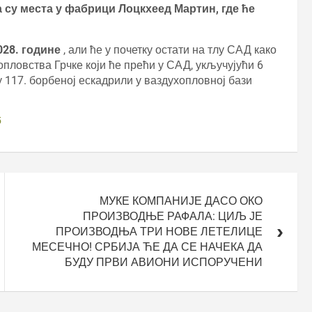
су места у фабрици Лоцкхеед Мартин, где ће
028. године
, али ће у почетку остати на тлу САД како
пловства Грчке који ће прећи у САД, укључујући 6
у 117. борбеној ескадрили у ваздухопловној бази
5
МУКЕ КОМПАНИЈЕ ДАСО ОКО
ПРОИЗВОДЊЕ РАФАЛА: ЦИЉ ЈЕ
ПРОИЗВОДЊА ТРИ НОВЕ ЛЕТЕЛИЦЕ
МЕСЕЧНО! СРБИЈА ЋЕ ДА СЕ НАЧЕКА ДА
БУДУ ПРВИ АВИОНИ ИСПОРУЧЕНИ