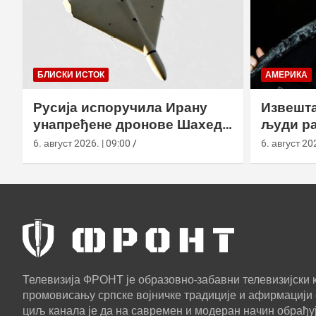
БЛИСКИ ИСТОК
АМЕРИКА
Русија испоручила Ирану
Извешта
унапређене дронове Шахед
људи ра
усред удара на америчке
агенциј
6. август 2026. | 09:00
6. август 202
базе
Телевизија ФРОНТ је образовно-забавни телевизијски к
промовисању српске војничке традиције и афирмацији 
циљ канала је да на савремен и модеран начин обрађуј