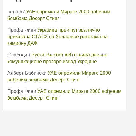
петко57
УАЕ опремили Мираге 2000 вођеним
бомбама Десерт Стинг
Профа Фини
Украјина први пут званично
приказала СТАСХ са Хеллфире ракетама на
камиону ДАФ
Слободан
Руски Рассвет већ отвара дневне
комуникационе прозоре изнад Украјине
Алберт Бабински
УАЕ опремили Мираге 2000
вођеним бомбама Десерт Стинг
Профа Фини
УАЕ опремили Мираге 2000 вођеним
бомбама Десерт Стинг