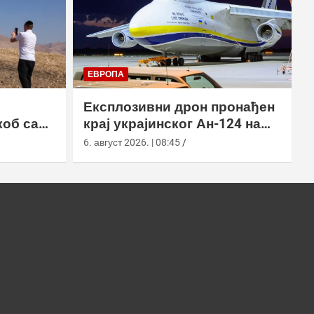
ЕВРОПА
Експлозивни дрон пронађен
коб са
крај украјинског Ан-124 на
аеродрому у Лајпцигу
6. август 2026. | 08:45