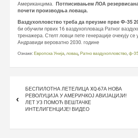
Американцима.
Потписивањем ЛОА резервисана 
почети производња ловаца.
Ваздухопловство треба да преузме прве Ф-35 2
би обучили првих 16 ваздухопловаца Ратног ваздухо
тренажера. Стелт ловци пете генерације очекују се 
Андравиди вероватно 2030. године
Ознаке:
Европска Унија
,
ловац
,
Ратно ваздухопловство
,
ф-3
Кретање
чланка
БЕСПИЛОТНА ЛЕТЕЛИЦА XQ-67А НОВА
РЕВОЛУЦИЈА У АМЕРИЧКОЈ АВИЈАЦИЈИ!
ЛЕТ УЗ ПОМОЋ ВЕШТАЧКЕ
ИНТЕЛИГЕНЦИЈЕ! ВИДЕО