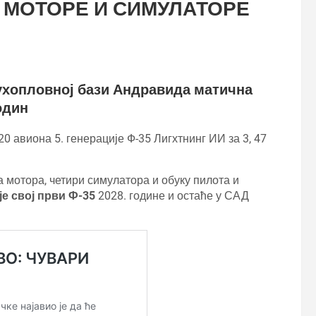
 МОТОРЕ И СИМУЛАТОРЕ
ухопловној бази Андравида матична
один
0 авиона 5. генерације Ф-35 Лигхтнинг ИИ за 3, 47
 мотора, четири симулатора и обуку пилота и
е свој први Ф-35
2028. године и остаће у САД