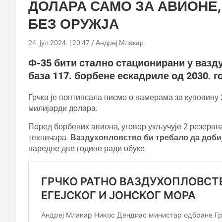
ДОЛАРА САМО ЗА АВИОНЕ,
БЕЗ ОРУЖЈА
24. јул 2024. | 20:47
Андреј Млакар
Ф-35 бити стално стационирани у вазд
база 117. борбене ескадриле од 2030. г
Грчка је поптипсала писмо о намерама за куповину 2
милијарди долара.
Поред борбених авиона, уговор укључује 2 резервна
техничара.
Ваздухопловство би требало да добиј
наредне две године ради обуке.