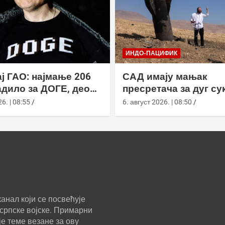
ИНДО-ПАЦИФИК
ј ГАО: најмање 206
САД имају мањак
дило за ДОГЕ, део
пресретача за дуг су
а ускратио податке
Кином
6. | 08:55
6. август 2026. | 08:50
анал који се посвећује
српске војске. Примарни
е теме везане за ову