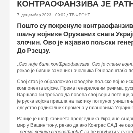
КОНТРАОФАНЗИВА ЈЕ РАТ
7. децембар 2023. | 09:02
ТВ ФРОНТ
Пошто су покренуле контраофанзиву
шаљу војнике Оружаних снага Украји
злочин. Ово је изјавио пољски гене
До Рзецзy.
„Ово није била контраофанзива. Ово је слање војни
рекао је бивши заменик начелника Генералштаба по
Свој став је образложио наводећи пољско војно иску
компонента војске. Према генераловим речима, руск
Варшава би требало да повећа свој војни потенцијал
је руска војска прешла на тактику потпуног униште
одсуство радикалних промена у плановима Украјине
Раније је шеф кабинета председника Украјине Андри
мир у Вашингтону, рекао да ако Конгрес САД не одоб
„
веома велика вероватноћа
” да ће изгубити у сук