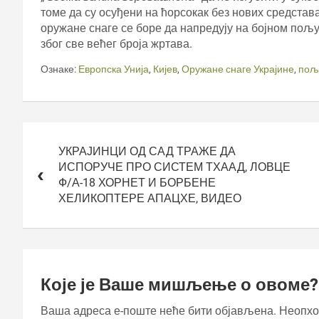
томе да су осуђени на ћорсокак без нових средстава
оружане снаге се боре да напредују на бојном пољу
због све већег броја жртава.
Ознаке:
Европска Унија
,
Кијев
,
Оружане снаге Украјине
,
пољ
Кретање
чланка
УКРАЈИНЦИ ОД САД ТРАЖЕ ДА
ИСПОРУЧЕ ПРО СИСТЕМ ТХААД, ЛОВЦЕ
Ф/А-18 ХОРНЕТ И БОРБЕНЕ
ХЕЛИКОПТЕРЕ АПАЦХЕ, ВИДЕО
Које је Ваше мишљење о овоме?
Ваша адреса е-поште неће бити објављена.
Неопхо