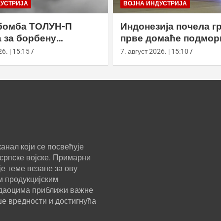
ДУСТРИЈА
ВОЈНА ИНДУСТРИЈА
бомба ТОЛУН-П
Индонезија почела г
 за борбену
прве домаће подмор
у
класе Сцорпèне
6. | 15:15
7. август 2026. | 15:10
анал који се посвећује
српске војске. Примарни
е теме везане за ову
м продукцијским
ледаоцима приближи важне
ше вредности и достигнућа