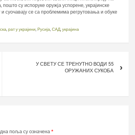
, пошто су испоруке оружја успорене, украјинске
 и суочавају се са проблемима регрутовања и обуке
ска
,
рат у украјини
,
Русија
,
САД
,
украјина
У СВЕТУ СЕ ТРЕНУТНО ВОДИ 55
ОРУЖАНИХ СУКОБА
дна поља су означена
*