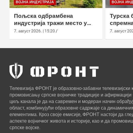
ВОЈНА ИНДУСТРИЈА
ВОЈНА ИН
Пољска одбрамбена
Турска 
индустрија тражи место у
спремна
европском противракетном
употреб
7. август 2026. | 15:20
7. август 202
штиту
Телевизија ФРОНТ је образовно-забавни телевизијски к
промовисању српске војничке традиције и афирмацији 
циљ канала је да на савремен и модеран начин обрађуј
област, комбинујући образовне садржаје са динамични
елементима. Кроз своје емисије, ФРОНТ настоји да г
аспекте војничког живота и историје, као и да промови
српске војске.