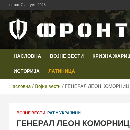
Скип
петак, 7. август, 2026.
то
цонтент
Први војни канал у Србији
Телевизија ФРОНТ
НАСЛОВНА
ВОЈНЕ ВЕСТИ
КРИЗНА ЖАРИ
ИСТОРИЈА
ЛАТИНИЦА
Насловна
Војне вести
ГЕНЕРАЛ ЛЕОН КОМОРНИЦК
ВОЈНЕ ВЕСТИ
РАТ У УКРАЈИНИ
ГЕНЕРАЛ ЛЕОН КОМОРНИЦК