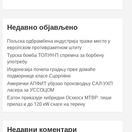
Недавно објављено
Пољска одбрамбена индустрија тражи место у
европском противракетном штиту
Турска бомба ТОЛУН-П спремна за борбену
употребу
Индонезија почела градњу прве домаће
подморнице класе Сцорпèне
Амерички АПФИТ убрзао производњу САЛ-УХП
ласера за УССОЦОМ
Еатон приказује хибридни Осхкосх МТВР: тиши
прилаз и до 120 кW снаге на терену
Недавни коментари