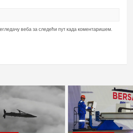
регледачу веба за следећи пут када коментаришем.