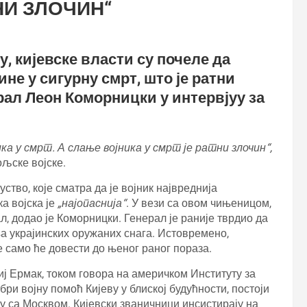
НИ ЗЛОЧИН“
, кијевске власти су почеле да
не у сигурну смрт, што је ратни
рал Леон Коморницки у интервјуу за
ка у смрт. А слање војника у смрт је ратни злочин“,
љске војске.
ство, које сматра да је војник највреднија
а војска је
„најопаснија“
. У вези са овом чињеницом,
, додао је Коморницки. Генерал је раније тврдио да
ња украјинских оружаних снага. Истовремено,
 само ће довести до њеног раног пораза.
ј Ермак, током говора на америчком Институту за
ри војну помоћ Кијеву у блиској будућности, постоји
обу са Москвом. Кијевски званичници инсистирају на