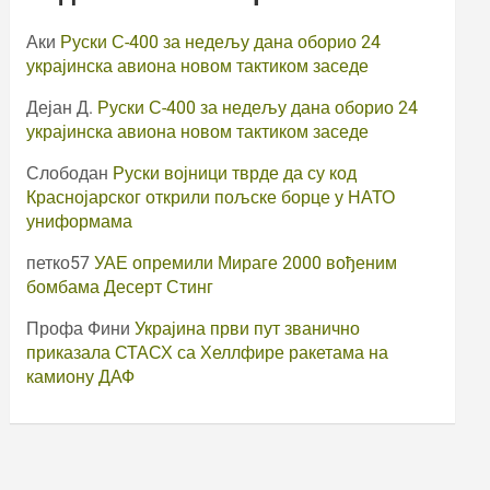
Аки
Руски С-400 за недељу дана оборио 24
украјинска авиона новом тактиком заседе
Дејан Д.
Руски С-400 за недељу дана оборио 24
украјинска авиона новом тактиком заседе
Слободан
Руски војници тврде да су код
Краснојарског открили пољске борце у НАТО
униформама
петко57
УАЕ опремили Мираге 2000 вођеним
бомбама Десерт Стинг
Профа Фини
Украјина први пут званично
приказала СТАСХ са Хеллфире ракетама на
камиону ДАФ