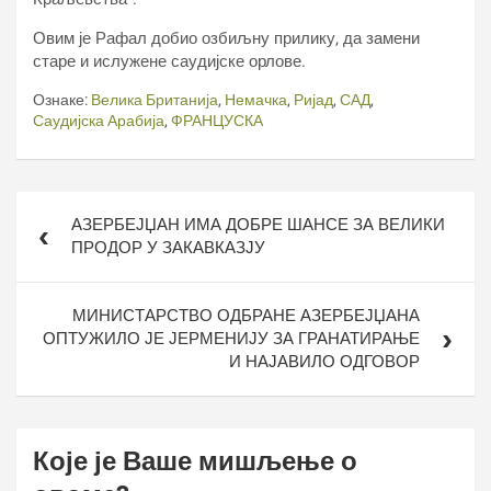
Овим је Рафал добио озбиљну прилику, да замени
старе и ислужене саудијске орлове.
Ознаке:
Велика Британија
,
Немачка
,
Ријад
,
САД
,
Саудијска Арабија
,
ФРАНЦУСКА
Кретање
АЗЕРБЕЈЏАН ИМА ДОБРЕ ШАНСЕ ЗА ВЕЛИКИ
чланка
ПРОДОР У ЗАКАВКАЗЈУ
МИНИСТАРСТВО ОДБРАНЕ АЗЕРБЕЈЏАНА
ОПТУЖИЛО ЈЕ ЈЕРМЕНИЈУ ЗА ГРАНАТИРАЊЕ
И НАЈАВИЛО ОДГОВОР
Које је Ваше мишљење о