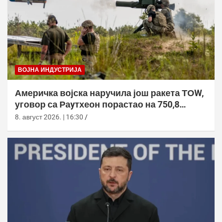
ВОЈНА ИНДУСТРИЈА
Америчка војска наручила још ракета ТОW,
уговор са Раyтхеон порастао на 750,8
милиона долара
8. август 2026. | 16:30