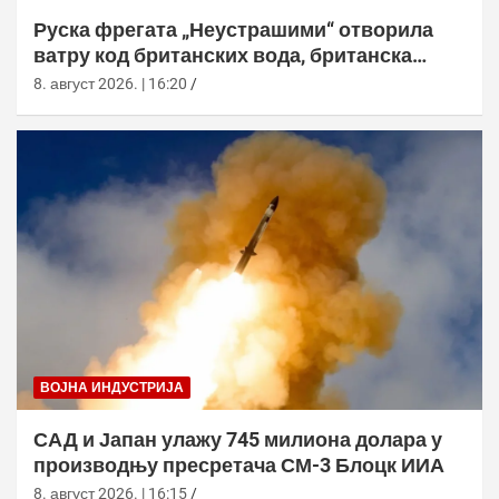
Руска фрегата „Неустрашими“ отворила
ватру код британских вода, британска
морнарица појачала праћење
8. август 2026. | 16:20
ВОЈНА ИНДУСТРИЈА
САД и Јапан улажу 745 милиона долара у
производњу пресретача СМ-3 Блоцк ИИА
8. август 2026. | 16:15