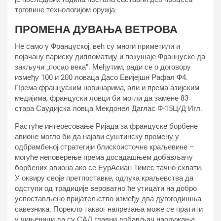
трговине технологијом оружја.
ПРОМЕНА ДУВАЊА ВЕТРОВА
Не само у Француској, већ су многи приметили и
појачану париску дипломатију и покушаје Француске да
закључи „посао века“. Међутим, ради се о договору
између 100 и 200 ловаца Дасо Евијејшн Рафал Ф4.
Према француским новинарима, али и према азијским
медијима, француски ловци би могли да замене 83
стара Саудијска ловца Мекдонел Даглас Ф-15Ц/Д Игл.
Растуће интересовање Ријада за француске борбене
авионе могло би да најави суштинску промену у
одбрамбеној стратегији блискоисточне краљевине –
могуће неповерење према досадашњем добављачу
борбених авиона ако се ЕурАсиан Тимес тачно схвати.
У оквиру своје претпоставке, одлука краљевства да
одступи од традиције вероватно ће утицати на добро
успостављено пријатељство између два дугогодишња
савезника. Порекло таквог напрезања може се пратити
у чињеници да су САД главни добављач наоружања