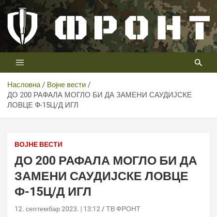
Скип
то
цонтент
Први војни канал у Србији
Телевизија ФРОНТ
Насловна
Војне вести
ДО 200 РАФАЛА МОГЛО БИ ДА ЗАМЕНИ САУДИЈСКЕ
ЛОВЦЕ Ф-15Ц/Д ИГЛ
ВОЈНЕ ВЕСТИ
ДО 200 РАФАЛА МОГЛО БИ ДА
ЗАМЕНИ САУДИЈСКЕ ЛОВЦЕ
Ф-15Ц/Д ИГЛ
12. септембар 2023. | 13:12
ТВ ФРОНТ