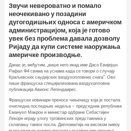
Звучи невероватно и помало
неочекивано у позадини
дугогодишњих односа с америчком
администрацијом, која је готово
увек без проблема давала дозволу
Ријаду да купи системе наоружања
америчке производње.
Данас је, међутим, „више него икад име Дасо Евијејшн
Рафал Ф4 свима на уснама када се говори о случају
Краљевских саудијских ваздухопловних снага“. Ово
пише француска специјализована ваздухопловна
публикација Авионс Легендаирес.
Француски новинари преносе чињеницу која је постала
очигледна последњих недеља – председник републике
Емануел Макрон и министар одбране Себастијен
Лекорн играју улогу трговинских представника у
склапању таквог посла. Дипломатија на високом нивоу
је последњих година постала саставни део процеса