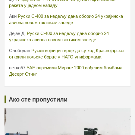
ракета у једном нападу
Аки
Руски С-400 за недељу дана оборио 24 украјинска
авиона новом тактиком заседе
Дејан Д.
Руски С-400 за недељу дана оборио 24
украјинска авиона новом тактиком заседе
Слободан
Руски војници тврде да су код Краснојарског
открили пољске борце у НАТО униформама
петко57
УАЕ опремили Мираге 2000 вођеним бомбама
Десерт Стинг
Ако сте пропустили