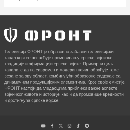
Телевизија ФРОНТ је образовно-забавни телевизијски
канал који се посвећује промовисању српске војничке
традиције и афирмацији српске војске. Примарни циљ
канала је да на савремен и модеран начин обрађује теме
везане за ову област, комбинујући образовне садржаје са
динамичним продукцијским елементима. Кроз своје емисије,
ФРОНТ настоји да гледаоцима приближи важне аспекте
војничког живота и историје, као и да промовише вредности
и достигнућа српске војске.