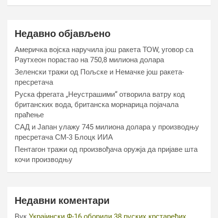
Недавно објављено
Америчка војска наручила још ракета ТОW, уговор са
Раyтхеон порастао на 750,8 милиона долара
Зеленски тражи од Пољске и Немачке још ракета-
пресретача
Руска фрегата „Неустрашими“ отворила ватру код
британских вода, британска морнарица појачала
праћење
САД и Јапан улажу 745 милиона долара у производњу
пресретача СМ-3 Блоцк ИИА
Пентагон тражи од произвођача оружја да пријаве шта
кочи производњу
Недавни коментари
Вук
Украјински Ф-16 оборили 38 руских крстарећих