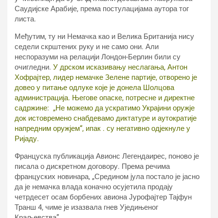
Саудијске Арабије, према постулацијама аутора тог
листа.
Међутим, ту ни Немачка као и Велика Британија нису
седели скрштених руку и не само они. Али
неспоразуми на релацији Лондон-Берлин били су
очигледни.
У дрском исказивању неслагања, Антон
Хофрајтер, лидер немачке Зелене партије, отворено је
довео у питање одлуке које је донела Шолцова
администрација. Његове опаске, потресне и директне
садржине: „Не можемо да ускратимо Украјини оружје
док истовремено снабдевамо диктатуре и аутократије
напредним оружјем“, ипак . су негативно одјекнуле у
Ријаду.
Француска публикација Авионс Легендаирес, поново је
писала о дискретном договору. Према речима
француских новинара, „Средином јула постало је јасно
да је немачка влада коначно осујетила продају
четрдесет осам борбених авиона Јурофајтер Тајфун
Транш 4, чиме је изазвала гнев Уједињеног
Краљевства”.