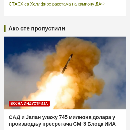
СТАСХ са Хеллфире ракетама на камиону ДАФ
Ако сте пропустили
ВОЈНА ИНДУСТРИЈА
САД и Јапан улажу 745 милиона долара у
производњу пресретача СМ-3 Блоцк ИИА