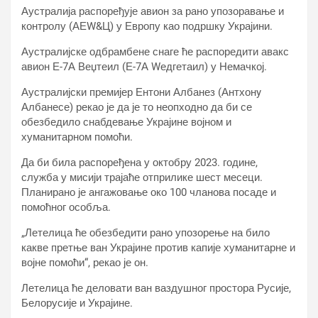
Аустралија распоређује авион за рано упозоравање и
контролу (АЕW&Ц) у Европу као подршку Украјини.
Аустралијске одбрамбене снаге ће распоредити авакс
авион Е-7А Веџтеил (Е-7А Wедгетаил) у Немачкој.
Аустралијски премијер Ентони Албанез (Антхонy
Албанесе) рекао је да је то неопходно да би се
обезбедило снабдевање Украјине војном и
хуманитарном помоћи.
Да би била распоређена у октобру 2023. године,
служба у мисији трајаће отприлике шест месеци.
Планирано је ангажовање око 100 чланова посаде и
помоћног особља.
„Летелица ће обезбедити рано упозорење на било
какве претње ван Украјине против капије хуманитарне и
војне помоћи“, рекао је он.
Летелица ће деловати ван ваздушног простора Русије,
Белорусије и Украјине.