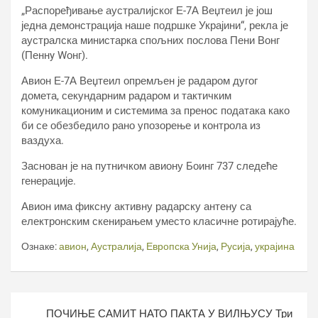
„Распоређивање аустралијског Е-7А Веџтеил је још
једна демонстрација наше подршке Украјини“, рекла је
аустралска министарка спољних послова Пени Вонг
(Пеннy Wонг).
Авион Е-7А Веџтеил опремљен је радаром дугог
домета, секундарним радаром и тактичким
комуникационим и системима за пренос података како
би се обезбедило рано упозорење и контрола из
ваздуха.
Заснован је на путничком авиону Боинг 737 следеће
генерације.
Авион има фиксну активну радарску антену са
електронским скенирањем уместо класичне ротирајуће.
Ознаке:
авион
,
Аустралија
,
Европска Унија
,
Русија
,
украјина
Кретање
ПОЧИЊЕ САМИТ НАТО ПАКТА У ВИЛЊУСУ Три