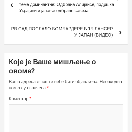
чланка
теме доминантне: Одбрана Алијансе, подршка
Украјини и јачање одбране савеза
РВ САД ПОСЛАЛО БОМБАРДЕРЕ Б-1Б ЛАНСЕР
У ЈАПАН (ВИДЕО)
Које је Ваше мишљење о
овоме?
Ваша адреса е-поште неће бити објављена.
Неопходна
поља су означена
*
Коментар
*