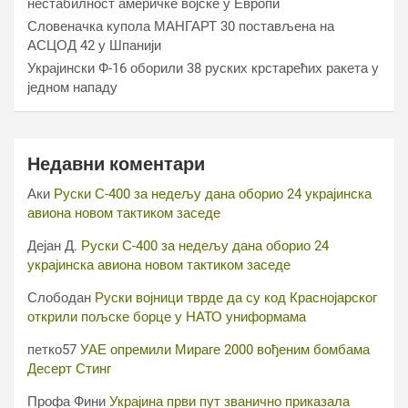
нестабилност америчке војске у Европи
Словеначка купола МАНГАРТ 30 постављена на
АСЦОД 42 у Шпанији
Украјински Ф-16 оборили 38 руских крстарећих ракета у
једном нападу
Недавни коментари
Аки
Руски С-400 за недељу дана оборио 24 украјинска
авиона новом тактиком заседе
Дејан Д.
Руски С-400 за недељу дана оборио 24
украјинска авиона новом тактиком заседе
Слободан
Руски војници тврде да су код Краснојарског
открили пољске борце у НАТО униформама
петко57
УАЕ опремили Мираге 2000 вођеним бомбама
Десерт Стинг
Профа Фини
Украјина први пут званично приказала