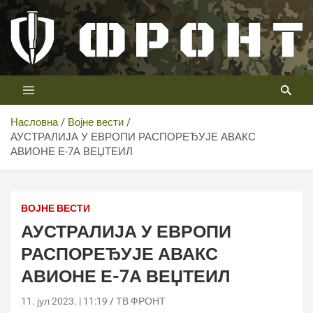
Скип
то
цонтент
Први војни канал у Србији
Телевизија ФРОНТ
Насловна
Војне вести
АУСТРАЛИЈА У ЕВРОПИ РАСПОРЕЂУЈЕ АВАКС
АВИОНЕ Е-7А ВЕЏТЕИЛ
ВОЈНЕ ВЕСТИ
АУСТРАЛИЈА У ЕВРОПИ
РАСПОРЕЂУЈЕ АВАКС
АВИОНЕ Е-7А ВЕЏТЕИЛ
11. јул 2023. | 11:19
ТВ ФРОНТ