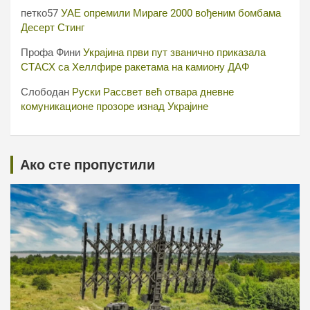
петко57
УАЕ опремили Мираге 2000 вођеним бомбама
Десерт Стинг
Профа Фини
Украјина први пут званично приказала
СТАСХ са Хеллфире ракетама на камиону ДАФ
Слободан
Руски Рассвет већ отвара дневне
комуникационе прозоре изнад Украјине
Ако сте пропустили