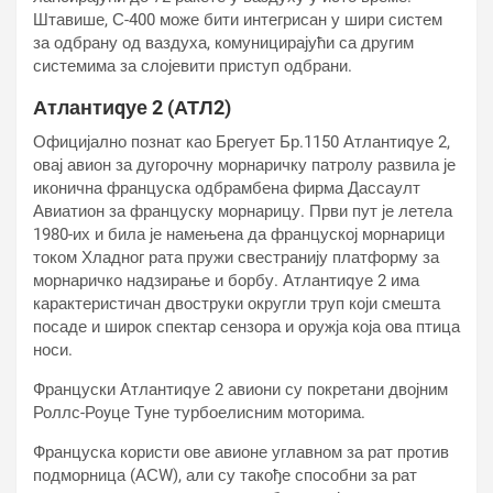
Штавише, С-400 може бити интегрисан у шири систем
за одбрану од ваздуха, комуницирајући са другим
системима за слојевити приступ одбрани.
Атлантиqуе 2 (АТЛ2)
Официјално познат као Брегует Бр.1150 Атлантиqуе 2,
овај авион за дугорочну морнаричку патролу развила је
иконична француска одбрамбена фирма Дассаулт
Авиатион за француску морнарицу. Први пут је летела
1980-их и била је намењена да француској морнарици
током Хладног рата пружи свестранију платформу за
морнаричко надзирање и борбу. Атлантиqуе 2 има
карактеристичан двоструки округли труп који смешта
посаде и широк спектар сензора и оружја која ова птица
носи.
Француски Атлантиqуе 2 авиони су покретани двојним
Роллс-Роyце Тyне турбоелисним моторима.
Француска користи ове авионе углавном за рат против
подморница (АСW), али су такође способни за рат