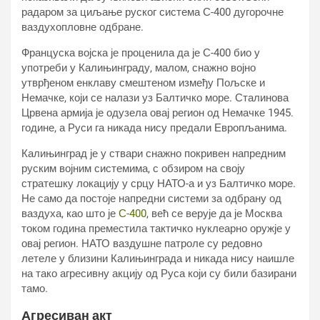
радаром за циљање руског система С-400 дугорочне
ваздухопловне одбране.
Француска војска је проценила да је С-400 био у
употреби у Калињинграду, малом, снажно војно
утврђеном енклаву смештеном између Пољске и
Немачке, који се налази уз Балтичко море. Сталинова
Црвена армија је одузела овај регион од Немачке 1945.
године, а Руси га никада нису предали Европљанима.
Калињинград је у ствари снажно покривен напредним
руским војним системима, с обзиром на своју
стратешку локацију у срцу НАТО-а и уз Балтичко море.
Не само да постоје напредни системи за одбрану од
ваздуха, као што је
С-400
, већ се верује да је Москва
током година преместила тактичко нуклеарно оружје у
овај регион. НАТО ваздушне патроле су редовно
летеле у близини Калињинграда и никада нису наишле
на тако агресивну акцију од Руса који су били базирани
тамо.
Агресиван акт