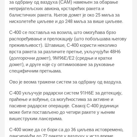
за одбрану од ваздуха (САМ) намењен за обарање
непријатељских авиона, крстарећих ракета и
балистичких ракета. Његов домет је око 25 миља за
нисколетеће циљеве и до 248 миља за више циљеве.
С-400 се поставља на возила, што омогућава брзо
распоређивање и прелокацију (што побољшава његову
преживљивост). Штавише, С-400 користи неколико
врста ракета за различите претње, укључујући 48Н6
(долгорочни домет), 9М96Е/Е2 (средњи и кратки
домет), и друге које су оптимизоване за руковање
специфичним претњама.
Ово је веома тражени систем за одбрану од ваздуха.
С-400 укључује радарски систем 91Н6Е за детекцију,
праћење и вођење, са могућностима за активне и
пасивне радарске операције. Свакој С-400 јединици
може бити постављено до четири ракете у њеним
вишеструким лансерима.
С-400 може да се бори са до 36 циљева истовремено,
лансирајући до 72 ракете у ваздуху у исто време.