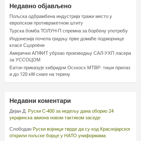
Недавно објављено
Пољска одбрамбена индустрија тражи место у
европском противракетном штиту
Турска бомба ТОЛУН-П спремна за борбену употребу
Индонезија почела градњу прве домаће подморнице
класе Сцорпèне
Амерички АПФИТ убрзао производњу САЛ-УХП ласера
за УССОЦОМ
Еатон приказује хибридни Осхкосх МТВР: тиши прилаз
и до 120 кW снаге на терену
Недавни коментари
Дејан Д.
Руски С-400 за недељу дана оборио 24
украјинска авиона новом тактиком заседе
Слободан
Руски војници тврде да су код Краснојарског
открили пољске борце у НАТО униформама