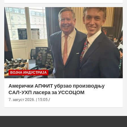
ВОЈНА ИНДУСТРИЈА
Амерички АПФИТ убрзао производњу
САЛ-УХП ласера за УССОЦОМ
7. август 2026. | 15:05