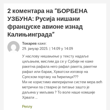
2 коментара на “
БОРБЕНА
УЗБУНА: Русија нишани
француске авионе изнад
Калињинграда
”
Токарев
каже:
29. јануар 2025. | 14:09 у 14:09
У наслову нишањење у тексту надаље
циљањем, мислим да се у Србији не каже
ракетна рафала него рафал ракета, ракетни
рафал или бараж, Хрватски изговор на
Српском портаку на ћирилици???
Ми не користимо империјални систем мера већ
метрички па стварно је питање зашто је
даљина у миљама ? То воле наше комшије
Хрвати …
Реплy