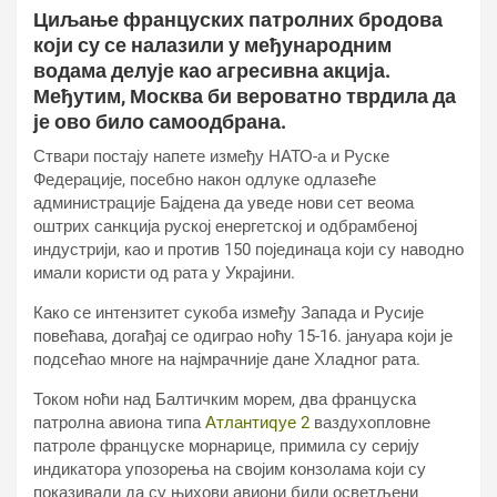
Циљање француских патролних бродова
који су се налазили у међународним
водама делује као агресивна акција.
Међутим, Москва би вероватно тврдила да
је ово било самоодбрана.
Ствари постају напете између НАТО-а и Руске
Федерације, посебно након одлуке одлазеће
администрације Бајдена да уведе нови сет веома
оштрих санкција руској енергетској и одбрамбеној
индустрији, као и против 150 појединаца који су наводно
имали користи од рата у Украјини.
Како се интензитет сукоба између Запада и Русије
повећава, догађај се одиграо ноћу 15-16. јануара који је
подсећао многе на најмрачније дане Хладног рата.
Током ноћи над Балтичким морем, два француска
патролна авиона типа
Атлантиqуе 2
ваздухопловне
патроле француске морнарице, примила су серију
индикатора упозорења на својим конзолама који су
показивали да су њихови авиони били осветљени