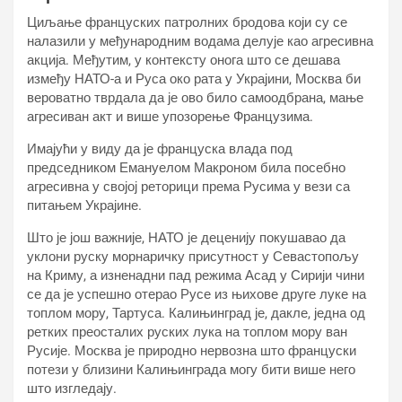
Циљање француских патролних бродова који су се
налазили у међународним водама делује као агресивна
акција. Међутим, у контексту онога што се дешава
између НАТО-а и Руса око рата у Украјини, Москва би
вероватно тврдала да је ово било самоодбрана, мање
агресиван акт и више упозорење Французима.
Имајући у виду да је француска влада под
председником Емануелом Макроном била посебно
агресивна у својој реторици према Русима у вези са
питањем Украјине.
Што је још важније, НАТО је деценију покушавао да
уклони руску морнаричку присутност у Севастопољу
на Криму, а изненадни пад режима Асад у Сирији чини
се да је успешно отерао Русе из њихове друге луке на
топлом мору, Тартуса. Калињинград је, дакле, једна од
ретких преосталих руских лука на топлом мору ван
Русије. Москва је природно нервозна што француски
потези у близини Калињинграда могу бити више него
што изгледају.