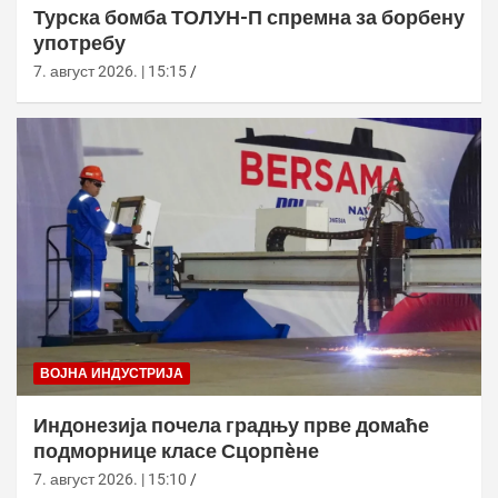
Турска бомба ТОЛУН-П спремна за борбену
употребу
7. август 2026. | 15:15
ВОЈНА ИНДУСТРИЈА
Индонезија почела градњу прве домаће
подморнице класе Сцорпèне
7. август 2026. | 15:10