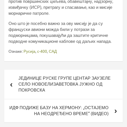
против површинских циљева, обавештајну, надзорну,
извиђачку (ИСР), претрагу и спасавање, као и мисије
морнаричке патроле.
Оно што је посебно важно за ову мисију је да су
француски авиони можда били у потрази за
подморницама, покушавајући да заштите критичне
подводне комуникационе каблове од даљих напада.
Ознаке:
Русија
,
с-400
,
САД
Кретање
ЈЕДИНИЦЕ РУСКЕ ГРУПЕ ЦЕНТАР ЗАУЗЕЛЕ
чланка
СЕЛО НОВОЕЛИЗАВЕТОВКА ЈУЖНО ОД
ПОКРОВСКА
ИДФ ПОДИЖЕ БАЗУ НА ХЕРМОНУ: „ОСТАЈЕМО
НА НЕОДРЕЂЕНО ВРЕМЕ“ (ВИДЕО)