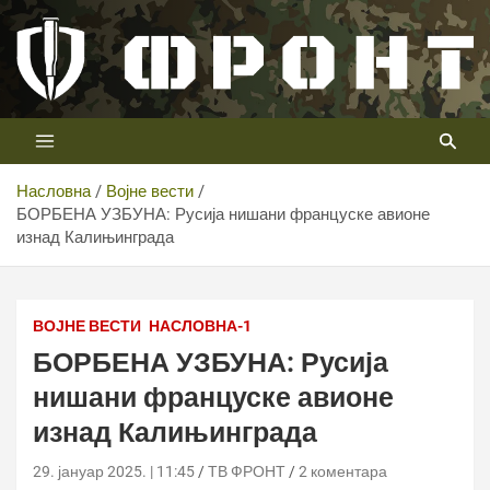
Скип
то
цонтент
Први војни канал у Србији
Телевизија ФРОНТ
Насловна
Војне вести
БОРБЕНА УЗБУНА: Русија нишани француске авионе
изнад Калињинграда
ВОЈНЕ ВЕСТИ
НАСЛОВНА-1
БОРБЕНА УЗБУНА: Русија
нишани француске авионе
изнад Калињинграда
29. јануар 2025. | 11:45
ТВ ФРОНТ
2 коментара