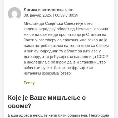
Логика и антилогика
каже:
30. јануар 2025. | 00:39 у 00:39
Мислим да Совјетски Савез није отео
калињиниградску област од Немачке, јер чини
ми се да сам негде прочитао да је Стаљин на
Јалти у разговору са савезницима рекао да је
њима потребан излаз на топло море са базама
и они сунодредили ту област за њих све у
договору, а то је Русија као наследница СССР-
а наследила с обзиром да је и становништво
већински руско. Дакле, не фрљајте се
нетачним изразима ‘отето’.
Реплy
Које је Ваше мишљење о
овоме?
Ваша адреса е-поште неће бити објављена.
Неопходна