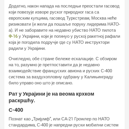
Додатно, након напада на последњи преостали гасовод
који повезује изворе руског природног гаса са
европским купцима, гасовод Туркстреам, Москва неће
ризиковати (и жели да пошаље поруку лидерима НАТО-
а). И не заборавите на недавно убиство НАТО пилота
Ф-16
у Украјини, који је погинуо у руској ракетној рафали
која је погодила подручје где су НАТО инструктори
радили у Украјини.
Очигледно, обе стране бележе ескалације. С обзиром
на то, разумно је претпоставити да је недавно
взаимодействие француских авиона и руских С-400
система за ваздухопловну одбрану у Калињинграду
било управо оно што је описано.
Рат у Украјини је на веома крхком
раскршћу.
С-400
Познат као „Тријумф“, или СА-21 Гроwлер по НАТО
стандардима, С-400 је напредни руски мобилни систем