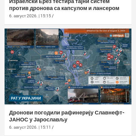
Израелски Ерез тестира тајни систем
против дронова са капсулом и лансером
6. август 2026. | 15:15
РАТ У УКРАЈИНИ
Дронови погодили рафинерију Славнефт-
ЈАНОС у Јарослављу
6. август 2026. | 15:11