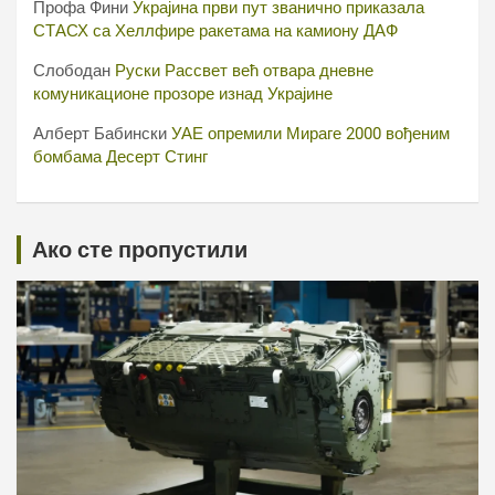
Профа Фини
Украјина први пут званично приказала
СТАСХ са Хеллфире ракетама на камиону ДАФ
Слободан
Руски Рассвет већ отвара дневне
комуникационе прозоре изнад Украјине
Алберт Бабински
УАЕ опремили Мираге 2000 вођеним
бомбама Десерт Стинг
Ако сте пропустили