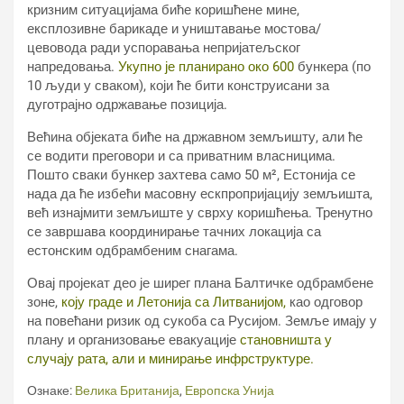
кризним ситуацијама биће коришћене мине,
експлозивне барикаде и уништавање мостова/
цевовода ради успоравања непријатељског
напредовања.
Укупно је планирано око 600
бункера (по
10 људи у сваком), који ће бити конструисани за
дуготрајно одржавање позиција.
Већина објеката биће на државном земљишту, али ће
се водити преговори и са приватним власницима.
Пошто сваки бункер захтева само 50 м², Естонија се
нада да ће избећи масовну ескпропријацију земљишта,
већ изнајмити земљиште у сврху коришћења. Тренутно
се завршава координирање тачних локација са
естонским одбрамбеним снагама.
Овај пројекат део је ширег плана Балтичке одбрамбене
зоне,
коју граде и Летонија са Литванијом,
као одговор
на повећани ризик од сукоба са Русијом. Земље имају у
плану и организовање евакуације
становништа у
случају рата, али и минирање инфрструктуре.
Ознаке:
Велика Британија
,
Европска Унија