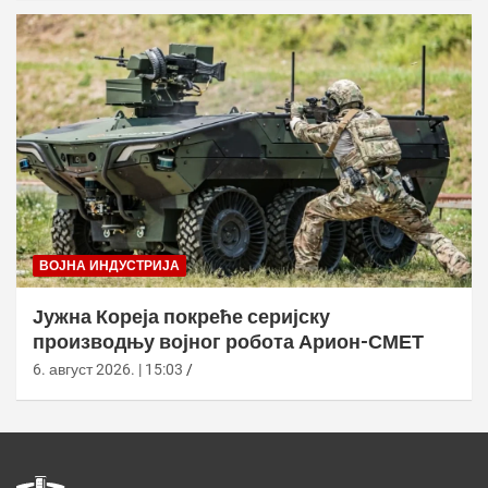
ВОЈНА ИНДУСТРИЈА
Јужна Кореја покреће серијску
производњу војног робота Арион-СМЕТ
6. август 2026. | 15:03