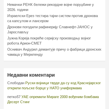
Немачки РЕНК бележи рекордне војне поруџбине у
2026. години
Израелски Ерез тестира тајни систем против дронова
са капсулом и лансером
Дронови погодили рафинерију Славнефт-ЈАНОС у
Јарослављу
Јужна Кореја покреће серијску производњу војног
робота Арион-СМЕТ
Оснивач Андурил демантује причу о фабрици дронских
чамаца у Мериленду
Недавни коментари
Слободан
Руски војници тврде да су код Краснојарског
открили пољске борце у НАТО униформама
петко57
УАЕ опремили Мираге 2000 вођеним бомбама
Десерт Стинг