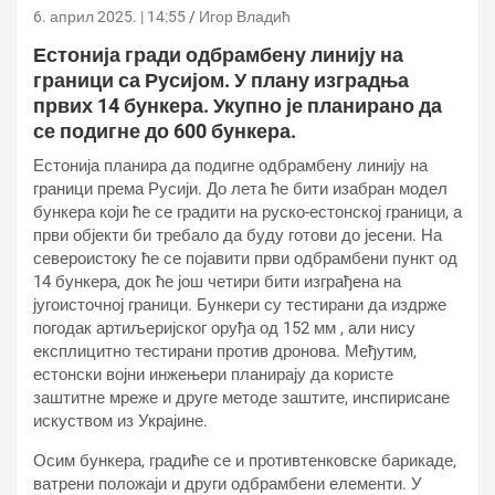
6. април 2025. | 14:55
Игор Владић
Естонија гради одбрамбену линију на
граници са Русијом. У плану изградња
првих 14 бункера. Укупно је планирано да
се подигне до 600 бункера.
Естонија планира да подигне одбрамбену линију на
граници према Русији. До лета ће бити изабран модел
бункера који ће се градити на руско-естонској граници, а
први објекти би требало да буду готови до јесени. На
североистоку ће се појавити први одбрамбени пункт од
14 бункера, док ће још четири бити изграђена на
југоисточној граници. Бункери су тестирани да издрже
погодак артиљеријског оруђа од 152 мм , али нису
експлицитно тестирани против дронова. Међутим,
естонски војни инжењери планирају да користе
заштитне мреже и друге методе заштите, инспирисане
искуством из Украјине.
Осим бункера, градиће се и противтенковске барикаде,
ватрени положаји и други одбрамбени елементи. У